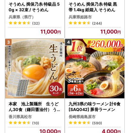
そうめん 揖保乃糸 特級品 5
そうめん 揖保乃糸 特級 黒
0g × 32束 / そうめん
帯 1.4kg 紙箱入 そうめん
兵庫県（県庁）
兵庫県姫路市
(32)
(244)
11,000
11,000
本家 池上製麺所 生うど
九州3県の味ラーメン 計6食
ん30食（鎌田醤油付） うど
[SAQ042] 豚骨ラーメン
ん
香川県高松市
長崎県南島原市
(10)
(590)
10,000
4,000