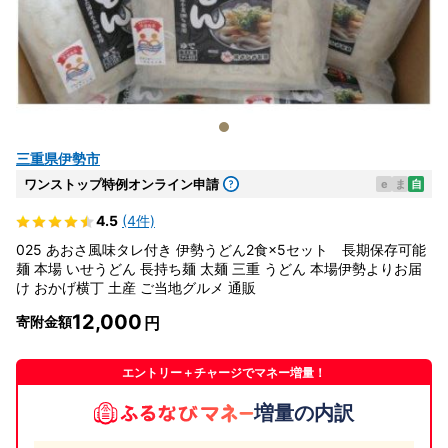
三重県伊勢市
ワンストップ特例オンライン申請
e
ま
自
4.5
(4件)
025 あおさ風味タレ付き 伊勢うどん2食×5セット 長期保存可能
麺 本場 いせうどん 長持ち麺 太麺 三重 うどん 本場伊勢よりお届
け おかげ横丁 土産 ご当地グルメ 通販
12,000
寄附金額
エントリー＋チャージでマネー増量！
増量の内訳