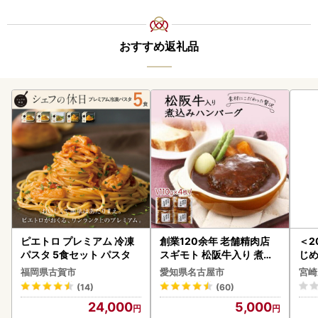
おすすめ返礼品
ピエトロ プレミアム 冷凍
創業120余年 老舗精肉店
＜2
パスタ 5食セット パスタ
スギモト 松阪牛入り 煮込
じ
み ハンバーグ 110g×4枚
ロイ
福岡県古賀市
愛知県名古屋市
宮崎
惣菜 お取り寄せ グルメ ハ
K00
(14)
(60)
ンバーグ 冷凍
24,000
5,000