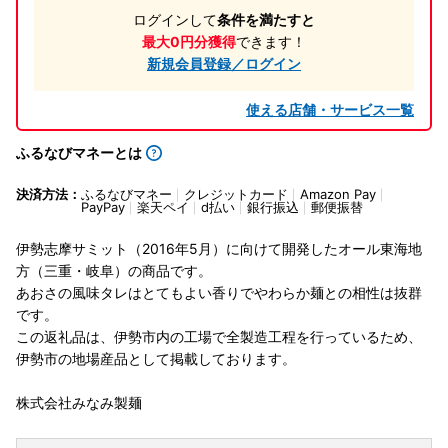
ログインして
条件を満たすと
最大0円分獲得
できます！
新規会員登録／ログイン
使える店舗・サービス一覧
ふるなびマネーとは
決済方法：
ふるなびマネー
クレジットカード
Amazon Pay
PayPay
楽天ペイ
d払い
銀行振込
郵便振替
伊勢志摩サミット（2016年5月）に向けて開発したオール東海地
方（三重・岐阜）の商品です。
あおさの風味タレはとてもよい香りでやわらか麺との相性は抜群
です。
この返礼品は、伊勢市内の工場で全製造工程を行っているため、
伊勢市の地場産品として掲載しております。
株式会社みなみ製麺