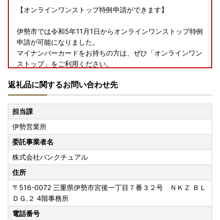
【オンラインワンストップ特例申請ができます】
伊勢市では令和5年11月1日からオンラインワンストップ特例
申請が可能になりました。
マイナンバーカードをお持ちの方は、ぜひ「オンラインワン
ストップ」をご利用ください。
・寄附者様専用の「自治体マイページ」から申請できます。
返礼品に関するお問い合わせ先
https://mypg.jp/
担当課
～動画で申請手順を確認できます～
伊勢営業所
https://youtu.be/9efFmbWC5hw
委託事業者名
～オンラインワンストップに関するお問合せ先～
株式会社パンクチュアル
下記フォームよりお問合せください。
https://mypg.jp/contact/
住所
〒516-0072
三重県伊勢市宮後一丁目７番３２号 ＮＫＺ ＢＬ
ＤＧ.２ 4階事務所
電話番号
【返礼品の配送に関するお問い合わせ先について※ふるなび