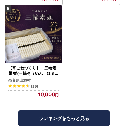
【宵ごねづくり】 三輪素
麺 誉(三輪そうめん ほま
れ) 2kg(50g×40束)
奈良県山添村
(29)
10,000
ランキングをもっと見る