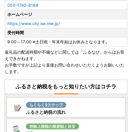
トラベルを除く】
050-1740-8168
委託事業者：株式会社パンクチュアル 伊勢営業所
ホームページ
メールアドレス：ise@furusato-supports.com
電話番号：050-1740-8168
https://www.city.ise.mie.jp/
受付時間
9:00～17:00 ※土日祝・年末年始はお休みとなります｡
【お知らせ】
伊勢市内在住の方からのご寄附に対しては、返礼品を送付い
返礼品の配送時期や不備などに関しては「ふるなび」からはお答
たしておりませんので、ご了承ください。
えできかねます。
お手数ですが上記より直接お問い合わせいただくようお願いいた
します。
ふるさと納税をもっと知りたい方はコチラ
らくらく3ステップ
ふるさと納税の流れ
控除上限額の限度額と目安