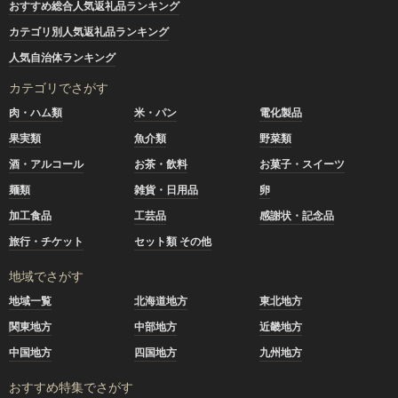
おすすめ総合人気返礼品ランキング
カテゴリ別人気返礼品ランキング
人気自治体ランキング
カテゴリでさがす
肉・ハム類
米・パン
電化製品
果実類
魚介類
野菜類
酒・アルコール
お茶・飲料
お菓子・スイーツ
麺類
雑貨・日用品
卵
加工食品
工芸品
感謝状・記念品
旅行・チケット
セット類 その他
地域でさがす
地域一覧
北海道地方
東北地方
関東地方
中部地方
近畿地方
中国地方
四国地方
九州地方
おすすめ特集でさがす