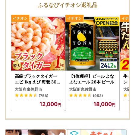
お申し込みが集中するため、返礼品のお届けまでにお時間を
ふるなびイチオシ返礼品
要しますことをあらかじめご了承の上お申し込みいただきま
すようお願いいたします。
また、返礼品をお受け取りいただけないご不在期間等がござ
いましたら、備考欄にご入力いただくか、お問い合わせ先ま
でご連絡ください。ただし、お届け時期の指定等のご要望に
つきましては対応いたしかねますのであらかじめご了承くだ
さい。
▼申込後（お届け前）
返礼品の発送時には、ご登録のメールアドレス宛てに発送開
始案内のメールをお送りしております。
寄附者様のご都合により返礼品が発送元事業者へ返品された
高級ブラックタイガー
【1位獲得】ビール よな
牛タン
場合は再送いたしかねますので、お早めにお受け取りいただ
エビ 1kg えび 海老 30-
よなエール 26本 ビール
ン
40尾 特大 背ワタなし
きますようお願いいたします。
大阪府泉佐野市
大阪府泉佐野市
大阪府
また、返礼品のお届け先変更をご希望の方は、下記のお問い
(758)
(953)
合わせ先までご連絡いただきますようお願いいたします。
12,000
18,000
なお、返礼品の発送準備中のためご連絡いただくタイミング
により対応いたしかねる場合がございますので、あらかじめ
ご了承ください。
▼お届け後
返礼品のお受け取り後はすぐに中身や状態をご確認いただ