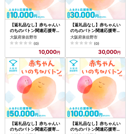
なお、メールアドレスのご登録がない方へは、書面にてお送
りいたします。
▼大阪府泉佐野市「ふるまど」
新規アカウント登録の上ログインし寄附情報を追加していた
【返礼品なし】赤ちゃんい
【返礼品なし】赤ちゃんい
だきますと、公的個人認証サービス【IAM （アイアム）】を
のちのバトン関連応援寄附
のちのバトン関連応援寄附
（大阪府泉佐野市）
（大阪府泉佐野市）
利用したオンラインでのワンストップ特例申請及び変更申請
大阪府泉佐野市
大阪府泉佐野市
や、受付状況の確認等が可能です。詳細につきましては、、
(0)
(0)
以下のURLよりご確認ください。
10,000
30,000
https://iam-jpki.jp/lp/iam-furumado/（（※外部サイトへ
遷移します）
▼申請書送付先
泉佐野市ふるさと納税ワンストップ申請係
〒885-0078 宮崎県都城市宮丸町3070-1
※泉佐野市ではワンストップ特例申請関連業務を外部委託し
ております。
※注意事項※
・ワンストップ特例申請の期限（必着）はご寄附翌年の1月1
0日です。
・複数回ご寄附をいただいている場合は、ご寄附ごとに申請
【返礼品なし】赤ちゃんい
【返礼品なし】赤ちゃんい
のお手続きが必要です。
のちのバトン関連応援寄附
のちのバトン関連応援寄附