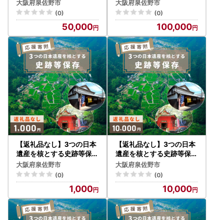
（大阪府泉佐野市）
（大阪府泉佐野市）
・当市専用の申請書以外の受付完了までにはお時間をいただ
大阪府泉佐野市
大阪府泉佐野市
きますので、当市よりお送りしております申請書類をご利用
(0)
(0)
ください。
50,000
100,000
■問い合わせについて■
メールでのお問い合わせが非常に多く、ご回答にお時間を要
しております。誠に恐縮ではございますが、ご回答までに1
週間ほどお時間を頂く場合もございますのであらかじめご了
承ください。
また、お電話も大変混み合っておりご迷惑をおかけしており
ますが、何卒よろしくお願い申し上げます。
▼お問い合わせ先
【寄附申込・書類・返礼品に関すること】
泉佐野ふるさと納税事務局
電話：072-468-6120（9:00～17:00 ※土日祝・年末年始
【返礼品なし】3つの日本
【返礼品なし】3つの日本
を除く）
遺産を核とする史跡等保存
遺産を核とする史跡等保存
応援寄附（大阪府泉佐野市
応援寄附（大阪府泉佐野市
メール：izumisano-furusato@home-tax.jp
大阪府泉佐野市
大阪府泉佐野市
）
）
【ワンストップ特例申請に関すること】
(0)
(0)
泉佐野市ふるさと納税ワンストップ申請係
1,000
10,000
電話：050-3100-1726（9:00～18:00 ※土日祝・年末年始
を除く）
メール：support@furusato-izumisano.jp