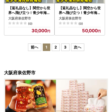
【返礼品なし】関空から世
【返礼品なし】関空から世
界へ飛び立つ！青少年海外
界へ飛び立つ！青少年海外
研修補助応援寄附（大阪府
研修補助応援寄附（大阪府
大阪府泉佐野市
大阪府泉佐野市
泉佐野市）
泉佐野市）
(0)
(0)
30,000
50,000
前へ
1
2
3
次へ
大阪府泉佐野市