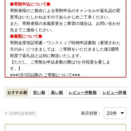
■寄附申込について■
寄附者様のご都合による寄附申込のキャンセルや返礼品の変
更等はいたしかねますのであらかじめご了承ください。
また、寄附者様の名義変更をご希望の場合は、お問い合わせ
先までご連絡ください。
■書類について■
寄附金受領証明書・ワンストップ特例申請書類（要望された
方のみ）につきましては、ご寄附をいただきました後2週間
程度で返礼品とは別に郵送いたします。
【ただし、ご寄附お申込多数の際は1か月程度を要しま
す。】
※※※1月1日以降の ご寄附について※※※
【寄附金受領証明書・ワンストップ特例申請書類】につきま
しては
おすすめ順
安い順
高い順
レビュー件数順
レビュー評価順
2月から発送いたします。
■返礼品について■
▼申込前
1
~
20
件(全
60
件)
表示切替：
発送予定につきましては、お選びいただく返礼品により異な
ります。各返礼品詳細ページの「配送」欄に記載しておりま
すので、ご確認の上お申し込みください。なお、11～12月は