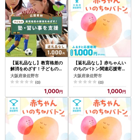
き、万が一不具合等がございましたら、大変お手数ではござ
いますがお問い合わせ先まで画像を添付の上ご連絡いただき
ますようお願い申し上げます。
なお、お受け取りからお日にちが経過した後のご連絡につき
ましては対応いたしかねる場合がございますのであらかじめ
ご了承ください。
■ワンストップ特例申請についてのご案内■
泉佐野市では、寄附者様のワンストップ特例申請のお手続き
【返礼品なし】教育格差の
【返礼品なし】赤ちゃんい
の負担を軽減するために、公的個人認証アプリ「IAM」を利
解消をめざす！子どもの塾
のちのバトン関連応援寄附
・習い事を支援する応援寄
（大阪府泉佐野市）
用したスマートフォンで申請が完結する方法がご利用いただ
大阪府泉佐野市
大阪府泉佐野市
附（大阪府泉佐野市）
けます。申請書の作成や返送が不要のため手間のかかるお手
(0)
(0)
続きを大幅に減らすことができますので、マイナンバーカー
1,000
1,000
ドをお持ちの方は是非ともご活用いただけますと幸いです。
詳細につきましては、ご寄附いただいた後にお送りするワン
ストップ特例申請書類をご確認ください。
なお、従来通りの「書類郵送による申請」も引き続きご利用
いただけます。
ワンストップ特例申請の受付完了後には、ご登録のメールア
ドレス宛てに受付完了通知のメールをお送りしております。