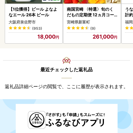
【1位獲得】ビール よなよ
南国宮崎 〈特選〉旬のく
うな
なエール 26本 ビール
だもの定期便 12ヵ月コー
計約
ス【F84-25】
な
大阪府泉佐野市
宮崎県新富町
福岡
(953)
(9)
18,000
261,000
最近チェックした返礼品
返礼品詳細ページの閲覧で、ここに履歴が表示されます。