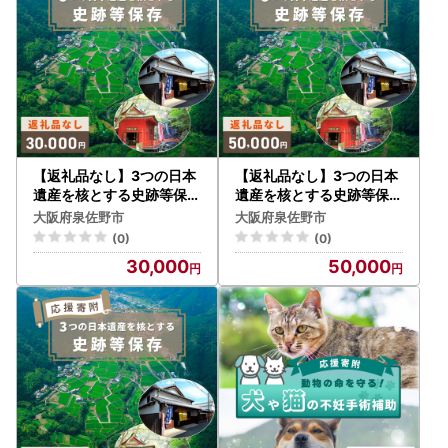
▼泉佐野市ふるさと納税特設サイト「さのちょく」
よくあるご質問
https://furusato-izumisano.jp/faq/index.
php（※外部サイトへ遷移します）
お問い合わせフォーム
https://furusato-izumisano.jp/con
tact/（※外部サイトへ遷移します）
【返礼品なし】3つの日本
【返礼品なし】3つの日本
遺産を核とする史跡等保存
遺産を核とする史跡等保存
応援寄附（大阪府泉佐野市
応援寄附（大阪府泉佐野市
大阪府泉佐野市
大阪府泉佐野市
）
）
(0)
(0)
30,000
50,000