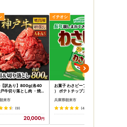
【訳あり】800g(各40
お菓子 わさビーフ（50g×12袋
神戸
 神戸牛切り落とし肉 ・焼
） ポテトチップス 山芳製菓
切り
牛肉 黒毛和牛
ッ
朝来市
兵庫県朝来市
兵
(9)
(4)
20,000
6,000