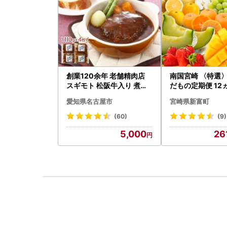
創業120余年 老舗精肉店
南国宮崎 〈特選
スギモト 松阪牛入り 煮込
だもの定期便 12
み ハンバーグ 110g×4枚
ス【F84-25】
愛知県名古屋市
宮崎県新富町
惣菜 お取り寄せ グルメ ハ
ンバーグ 冷凍
(60)
(9)
5,000
26