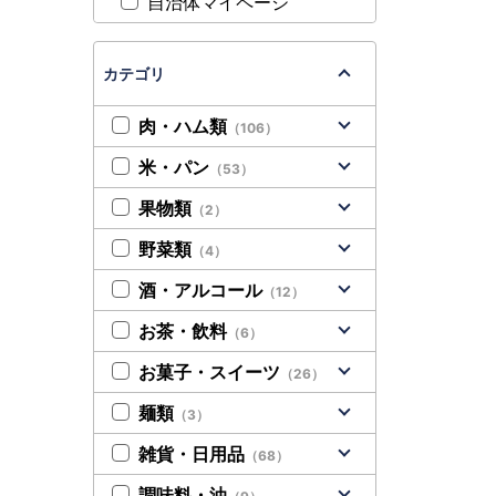
自治体マイページ
カテゴリ
肉・ハム類
（106）
米・パン
（53）
果物類
（2）
野菜類
（4）
酒・アルコール
（12）
お茶・飲料
（6）
お菓子・スイーツ
（26）
麺類
（3）
雑貨・日用品
（68）
調味料・油