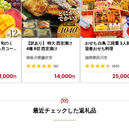
〉旬のく
【訳あり】 特大 西京漬け
おせち 白鳥 三段重 3人
ヵ月コー
4種 8切 西京漬け
迎春おせち料理
神奈川県藤沢市
福岡県田川市
(8)
(65)
1,000
14,000
25,00
最近チェックした返礼品