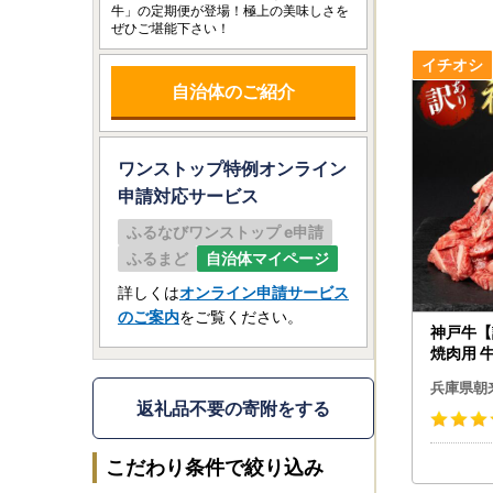
牛」の定期便が登場！極上の美味しさを
ぜひご堪能下さい！
自治体のご紹介
ワンストップ特例オンライン
申請
対応サービス
ふるなびワンストップ e申請
ふるまど
自治体マイページ
詳しくは
オンライン申請サービス
のご案内
をご覧ください。
神戸牛【
焼肉用 
兵庫県朝
返礼品不要の寄附をする
こだわり条件で絞り込み