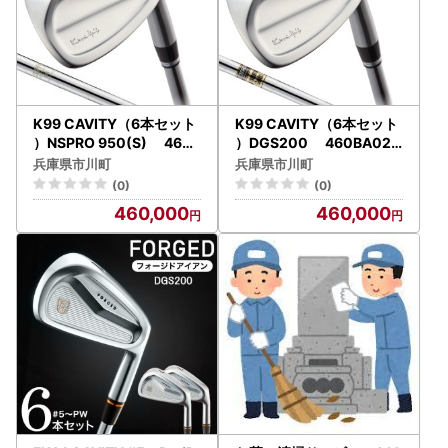
K99 CAVITY（6本セット
K99 CAVITY（6本セット
）NSPRO 950(S) 460B
）DGS200 460BA02N
A01N.／軟鉄鍛造 フォー
.／軟鉄鍛造 フォージド ア
兵庫県市川町
兵庫県市川町
ジド アイアン 国産 ゴルフ
イアン 国産 ゴルフクラブ
(0)
(0)
クラブ
460,000
460,000