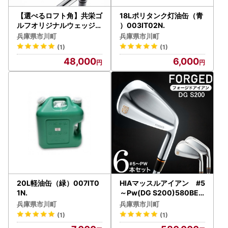
【選べるロフト角】共栄ゴ
18Lポリタンク灯油缶（青
ルフオリジナルウェッジ（
）003IT02N.
ヘッド粗仕上げ）048BA
兵庫県市川町
兵庫県市川町
04N.
(1)
(1)
48,000
6,000
20L軽油缶（緑）007IT0
HIAマッスルアイアン #5
1N.
～Pw(DG S200)580BE0
1N.／軟鉄鍛造 フォージド
兵庫県市川町
兵庫県市川町
アイアン 国産 ゴルフクラ
(1)
(1)
ブ