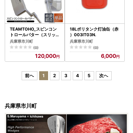
TEAMTOHO_スピンコン
18Lポリタンク灯油缶（赤
トロールパター（スリット
）003IT03N.
入）ヘッドカバー付 東邦
兵庫県市川町
兵庫県市川町
ゴルフ 120BF01N.
(0)
(0)
120,000
6,000
前へ
1
2
3
4
5
次へ
兵庫県市川町