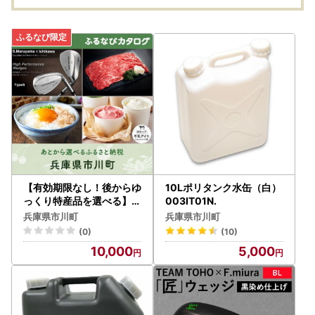
鶏卵 タマゴ 卵焼き TKG
マゴ 卵焼き TKG
ャンプ
6か月 定期便
小分け
詰め合
お弁当
牛 経
【有効期限なし！後からゆ
10Lポリタンク水缶（白）
っくり特産品を選べる】兵
003IT01N.
庫県市川町カタログポイン
兵庫県市川町
兵庫県市川町
ト
(0)
(10)
10,000
5,000