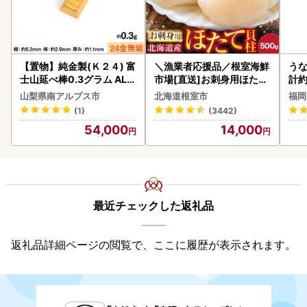
【置物】純金製(Ｋ２４) 富
＼漁業者応援品／根室海鮮
うな
士山延べ棒0.3グラム ALP
市場[直送]お刺身用ほたて
計約
BK193
貝柱500g A-28002
な
山梨県南アルプス市
北海道根室市
福岡
(1)
(3442)
54,000
14,000
最近チェックした返礼品
返礼品詳細ページの閲覧で、ここに履歴が表示されます。