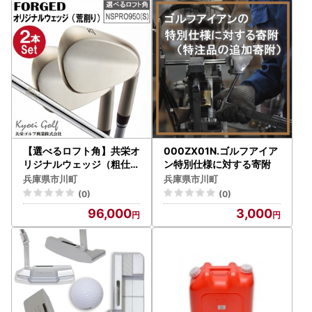
【選べるロフト角】共栄オ
000ZX01N.ゴルフアイア
リジナルウェッジ（粗仕上
ン特別仕様に対する寄附
げ）2本セット 096BA0
兵庫県市川町
兵庫県市川町
1N.
(0)
(0)
96,000
3,000