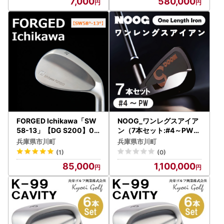
7,000
580,000
FORGED Ichikawa「SW
NOOG_ワンレグスアイア
58-13」【DG S200】08
ン（7本セット:#4～PW).1
5HB01N.／ゴルフ ゴルフ
10BA01N
兵庫県市川町
兵庫県市川町
クラブ ウェッジ
(1)
(0)
85,000
1,100,000