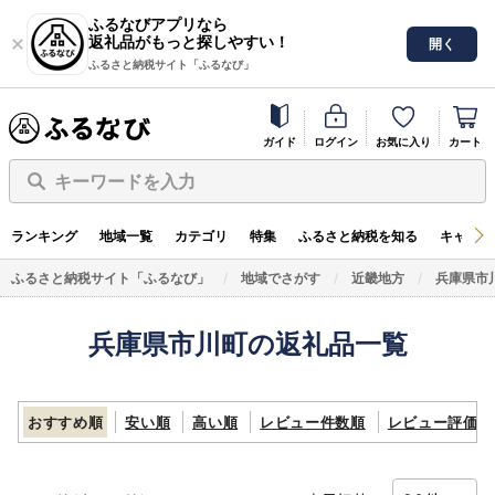
ふるなびアプリなら
返礼品がもっと探しやすい！
開く
ふるさと納税サイト「ふるなび」
ガイド
ログイン
お気に入り
カート
キーワードを入力
ランキング
地域一覧
カテゴリ
特集
ふるさと納税を知る
キャンペ
ふるさと納税サイト「ふるなび」
地域でさがす
近畿地方
兵庫県市
兵庫県市川町の返礼品一覧
おすすめ順
安い順
高い順
レビュー件数順
レビュー評価順