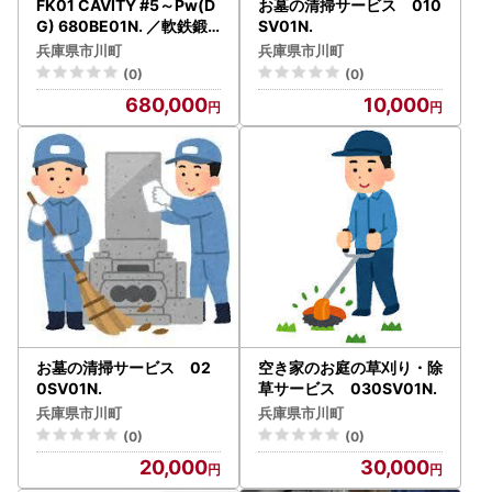
FK01 CAVITY #5～Pw(D
お墓の清掃サービス 010
G) 680BE01N. ／軟鉄鍛
SV01N.
造 フォージド アイアン 国
兵庫県市川町
兵庫県市川町
産 ゴルフクラブ
(0)
(0)
680,000
10,000
お墓の清掃サービス 02
空き家のお庭の草刈り・除
0SV01N.
草サービス 030SV01N.
兵庫県市川町
兵庫県市川町
(0)
(0)
20,000
30,000