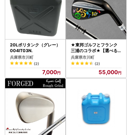
20Lポリタンク（グレー）
★東邦ゴルフとフランク
004IT03N.
三浦のコラボ★【選べる
ロフト角】TEAMTOHO×
兵庫県市川町
兵庫県市川町
F.miuraコラボ「匠」ロイ
(2)
(2)
ヤルウェッジ（カラフル）
7,000
55,000
055BF03N.