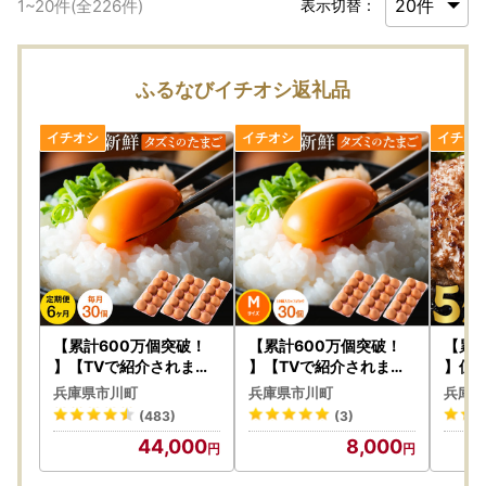
1
~
20
件(全
226
件)
表示切替：
ふるなびイチオシ返礼品
【累計600万個突破！
【累計600万個突破！
【累計
】【TVで紹介されまし
】【TVで紹介されまし
】但
た】【定期便】タズミの
た】タズミの卵Ｍサイズ
グ（1
兵庫県市川町
兵庫県市川町
兵庫県
卵(30個×6ヶ月)044AB
（30個）008AB01N.／
A09
(483)
(3)
01N.／こだわり卵 市川
こだわり卵 市川町産 兵
毛和牛
44,000
8,000
町産 兵庫県産 たまご た
庫県産 たまご たまごか
牛 和
まごかけご飯 玉子 生卵
けご飯 玉子 生卵 鶏卵 タ
ぶ バ