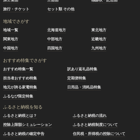
旅行・チケット
セット類 その他
地域でさがす
地域一覧
北海道地方
東北地方
関東地方
中部地方
近畿地方
中国地方
四国地方
九州地方
おすすめ特集でさがす
おすすめ特集一覧
訳あり返礼品特集
担当者おすすめ特集
定期便特集
地元が誇る家電特集
日用品・消耗品特集
ふるなび限定特集
ふるさと納税を知る
ふるさと納税とは？
ふるさと納税の流れ
控除上限額シミュレーション
ふるさと納税制度について
ふるさと納税の確定申告
住民税・所得税の控除について