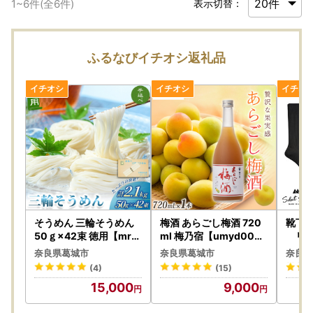
1
~
6
件(全
6
件)
表示切替：
ふるなびイチオシ返礼品
そうめん 三輪そうめん
梅酒 あらごし梅酒 720
靴下
50ｇ×42束 徳用【mrh
ml 梅乃宿【umyd004A
リブ
s003】
】
足組【
奈良県葛城市
奈良県葛城市
奈良県
(4)
(15)
15,000
9,000