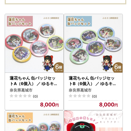
蓮花ちゃん 缶バッジセッ
蓮花ちゃん 缶バッジセッ
トA（6個入） ／ ゆるキャ
トB（6個入） ／ ゆるキャ
ラ ご当地キャラ グッズ マ
ラ ご当地キャラ グッズ マ
奈良県葛城市
奈良県葛城市
スコット コレクション 奈
スコット コレクション 奈
(0)
(0)
良県 葛城市【kckk002】
良県 葛城市【kckk003】
8,000
8,000