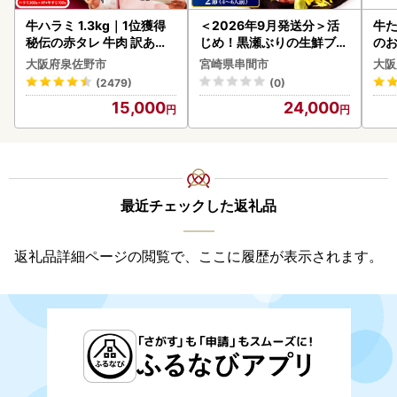
牛ハラミ 1.3kg｜1位獲得
＜2026年9月発送分＞活
牛た
秘伝の赤タレ 牛肉 訳あり
じめ！黒瀬ぶりの生鮮ブリ
のお
焼肉 BBQ
ロイン2節（1.0kg前後）_
大阪府泉佐野市
宮崎県串間市
大阪
K001-012-2609
(2479)
(0)
15,000
24,000
最近チェックした返礼品
返礼品詳細ページの閲覧で、ここに履歴が表示されます。