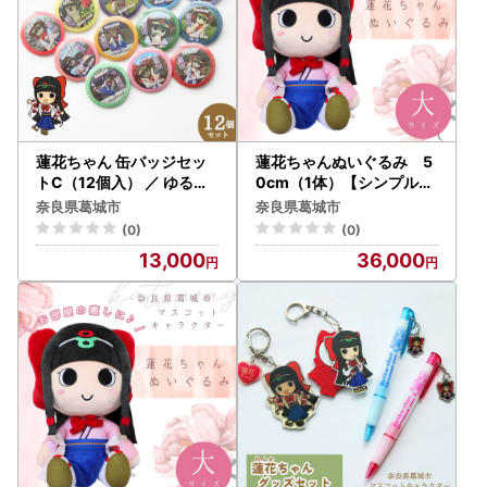
蓮花ちゃん 缶バッジセッ
蓮花ちゃんぬいぐるみ 5
トC（12個入） ／ ゆるキ
0cm（1体）【シンプル梱
ャラ ご当地キャラ グッズ
包】 ／ ゆるキャラ ご当地
奈良県葛城市
奈良県葛城市
マスコット コレクション
キャラ グッズ マスコット
(0)
(0)
奈良県 葛城市【kckk004
コレクション ぬいぐるみ
13,000
36,000
】
奈良県 葛城市【kckk006
-1】