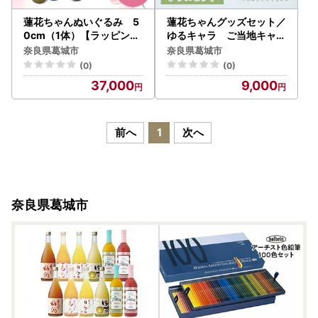
蓮花ちゃんぬいぐるみ 5
蓮花ちゃんグッズセット／
0cm（1体）【ラッピング
ゆるキャラ ご当地キャラ
仕様】 ／ ゆるキャラ ご当
ゆるキャラグッズ ご当
奈良県葛城市
奈良県葛城市
地キャラ グッズ マスコッ
地キャラグッズ【kckk00
(0)
(0)
ト コレクション ぬいぐる
1】
37,000
9,000
み 奈良県 葛城市【kckk0
06-2】
前へ
1
次へ
奈良県葛城市