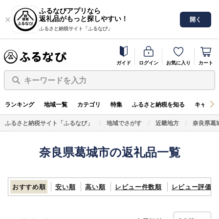
ふるなびアプリなら
返礼品がもっと探しやすい！
開く
ふるさと納税サイト「ふるなび」
ガイド
ログイン
お気に入り
カート
キーワードを入力
ランキング
地域一覧
カテゴリ
特集
ふるさと納税を知る
キャンペ
ふるさと納税サイト「ふるなび」
地域でさがす
近畿地方
奈良県葛
奈良県葛城市の返礼品一覧
おすすめ順
安い順
高い順
レビュー件数順
レビュー評価順