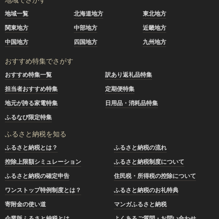
地域一覧
北海道地方
東北地方
関東地方
中部地方
近畿地方
中国地方
四国地方
九州地方
おすすめ特集でさがす
おすすめ特集一覧
訳あり返礼品特集
担当者おすすめ特集
定期便特集
地元が誇る家電特集
日用品・消耗品特集
ふるなび限定特集
ふるさと納税を知る
ふるさと納税とは？
ふるさと納税の流れ
控除上限額シミュレーション
ふるさと納税制度について
ふるさと納税の確定申告
住民税・所得税の控除について
ワンストップ特例制度とは？
ふるさと納税のお礼特典
寄附金の使い道
マンガふるさと納税
企業版ふるさと納税とは
よくあるご質問・お問い合わせ