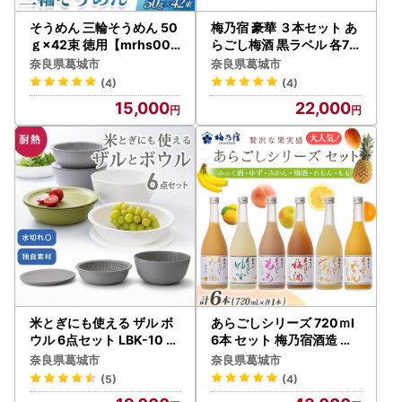
そうめん 三輪そうめん 50
梅乃宿 豪華 ３本セット あ
ｇ×42束 徳用【mrhs003
らごし梅酒 黒ラベル 各72
】
0ml【umyd001A】
奈良県葛城市
奈良県葛城市
(4)
(4)
15,000
22,000
米とぎにも使える ザル ボ
あらごしシリーズ 720ｍl
ウル 6点セット LBK-10 グ
6本 セット 梅乃宿酒造 リ
レー ／ キッチン用品 調理
キュール【umyd027A】
奈良県葛城市
奈良県葛城市
器具 耐熱 重ねて収納 コン
(5)
(4)
パクト ライクイット like-i