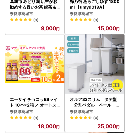
葛城市 みどり園 店主がお
梅乃宿 あらごしゆず 1800
勧めする旨いお茶 緑茶＆
ml 【umyd019A】
かりがねセット ／ 道の駅
奈良県葛城市
奈良県葛城市
かつらぎ 奈良県【ekik00
(3)
(3)
2A】
9,000
15,000
エーザイ チョコラBBライ
オルア33スリム タテ型
ト 10本×2箱 ／ オートス
分別ペダル ペール L
ナック 指定医薬部外品 栄
BD-14／ライクイット li
奈良県葛城市
奈良県葛城市
養ドリンク 栄養補給 疲労
ke-it オシャレ ゴミ箱
(3)
(4)
回復 予防 肌荒れ 乾燥 食欲
日本製【like005A】
18,000
25,000
不振 マザーズセレクショ