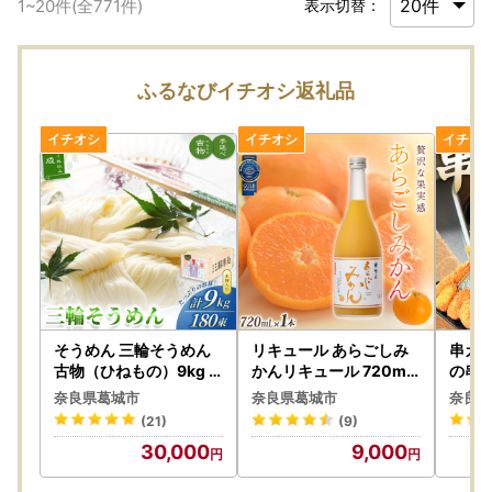
1
~
20
件(全
771
件)
表示切替：
ふるなびイチオシ返礼品
そうめん 三輪そうめん
リキュール あらごしみ
串カツ
古物（ひねもの）9kg
かんリキュール 720ml
の串カ
【mrhs005】
梅乃宿【umyd002A】
各3本 
奈良県葛城市
奈良県葛城市
奈良県
02】
(21)
(9)
30,000
9,000