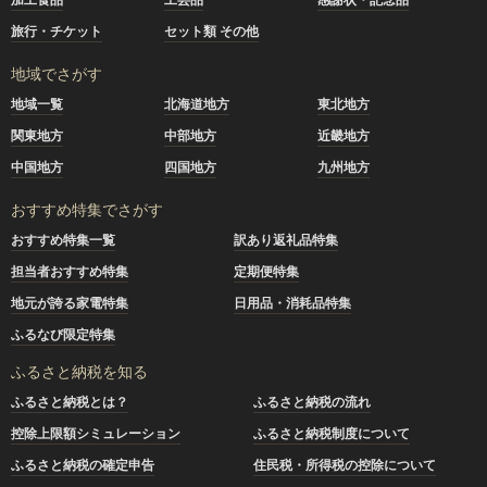
旅行・チケット
セット類 その他
地域でさがす
地域一覧
北海道地方
東北地方
関東地方
中部地方
近畿地方
中国地方
四国地方
九州地方
おすすめ特集でさがす
おすすめ特集一覧
訳あり返礼品特集
担当者おすすめ特集
定期便特集
地元が誇る家電特集
日用品・消耗品特集
ふるなび限定特集
ふるさと納税を知る
ふるさと納税とは？
ふるさと納税の流れ
控除上限額シミュレーション
ふるさと納税制度について
ふるさと納税の確定申告
住民税・所得税の控除について