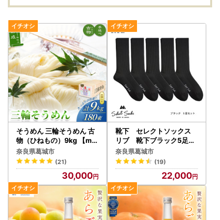
そうめん 三輪そうめん 古
靴下 セレクトソックス
物（ひねもの）9kg 【mr
リブ 靴下ブラック5足組
hs005】
【mika017】
奈良県葛城市
奈良県葛城市
(21)
(19)
30,000
22,000