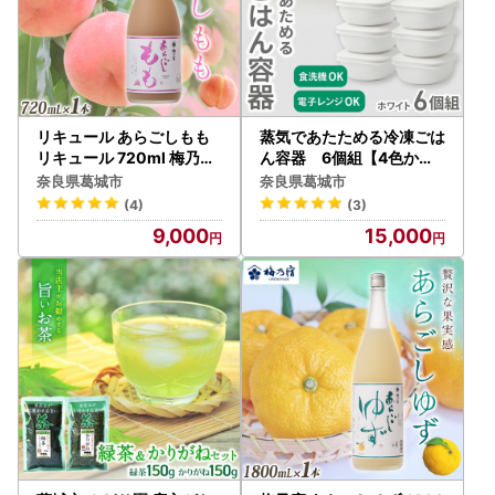
リキュール あらごしもも
蒸気であたためる冷凍ごは
リキュール 720ml 梅乃宿
ん容器 6個組【4色から
【umyd011A】
好きなカラーを選べる】
奈良県葛城市
奈良県葛城市
ホワイト 【like092-1】
(4)
(3)
9,000
15,000