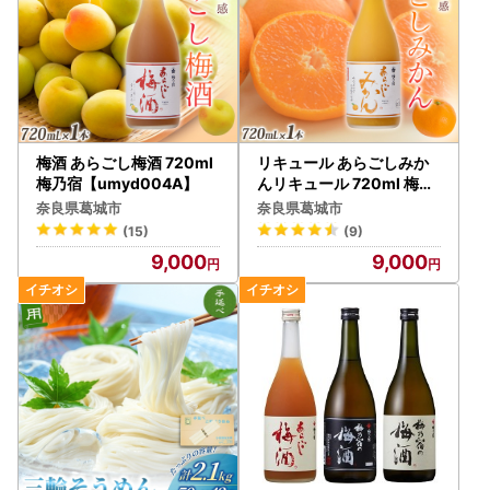
梅酒 あらごし梅酒 720ml
リキュール あらごしみか
梅乃宿【umyd004A】
んリキュール 720ml 梅乃
宿【umyd002A】
奈良県葛城市
奈良県葛城市
(15)
(9)
9,000
9,000