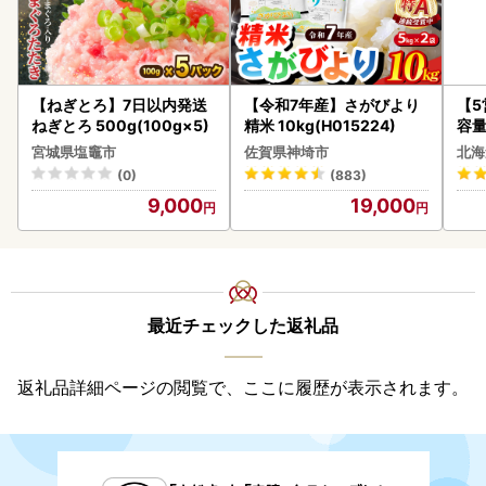
【ねぎとろ】7日以内発送
【令和7年産】さがびより
【
ねぎとろ 500g(100g×5)
精米 10kg(H015224)
容量
あ
宮城県塩竈市
佐賀県神埼市
北海
ーグ
(0)
(883)
05
9,000
19,000
最近チェックした返礼品
返礼品詳細ページの閲覧で、ここに履歴が表示されます。