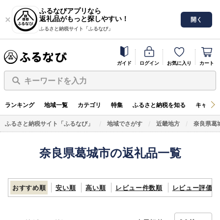
ふるなびアプリなら
返礼品がもっと探しやすい！
開く
ふるさと納税サイト「ふるなび」
ガイド
ログイン
お気に入り
カート
キーワードを入力
ランキング
地域一覧
カテゴリ
特集
ふるさと納税を知る
キャンペ
ふるさと納税サイト「ふるなび」
地域でさがす
近畿地方
奈良県葛
奈良県葛城市の返礼品一覧
おすすめ順
安い順
高い順
レビュー件数順
レビュー評価順