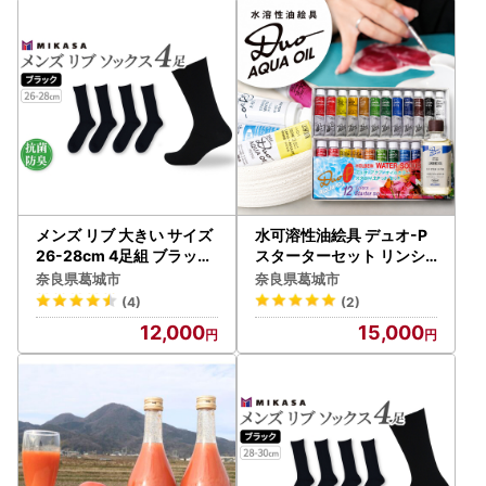
ン大賞 奈良県 葛城市【aut
o008】
メンズ リブ 大きい サイズ
水可溶性油絵具 デュオ-P
26-28cm 4足組 ブラック
スターターセット リンシ
／ 日本製 抗菌 防臭 紳士
ードオイル付【holb001
奈良県葛城市
奈良県葛城市
靴下 ソックス ビジネス カ
】
(4)
(2)
ジュアル SEKマーク 取得
12,000
15,000
ふるさと納税 奈良県 葛城
市【mika026】