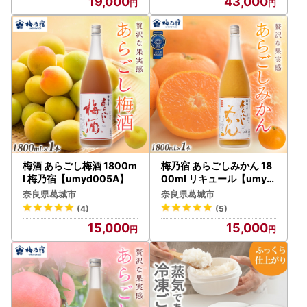
19,000
43,000
t 奈良県 葛城市【like021-
2A】
梅酒 あらごし梅酒 1800m
梅乃宿 あらごしみかん 18
l 梅乃宿【umyd005A】
00ml リキュール【umyd
003A】
奈良県葛城市
奈良県葛城市
(4)
(5)
15,000
15,000