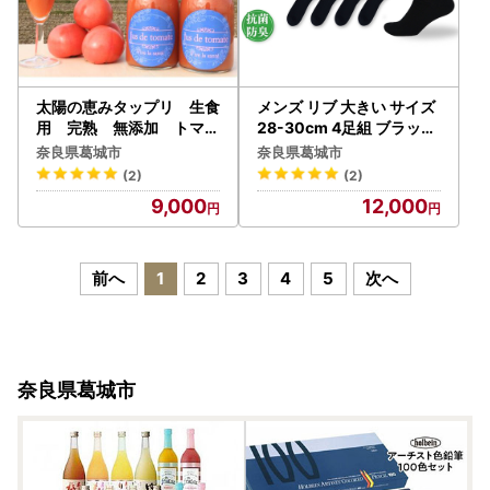
太陽の恵みタップリ 生食
メンズ リブ 大きい サイズ
用 完熟 無添加 トマト
28-30cm 4足組 ブラック
ジュース ２本／道の駅
／ 日本製 抗菌 防臭 紳士
奈良県葛城市
奈良県葛城市
かつらぎ 奈良県 葛城市
靴下 ソックス ビジネス カ
(2)
(2)
tomato【ekik010】
ジュアル SEKマーク 取得
9,000
12,000
ふるさと納税 奈良県 葛城
市【mika032】
前へ
1
2
3
4
5
次へ
奈良県葛城市