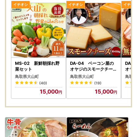
MS-02 新鮮朝採れ野
DA-04 ベーコン屋の
DA-
菜セット
オヤジのスモークチーズ
オヤ
(約450g)
（約7
鳥取県大山町
鳥取県大山町
鳥取県
(40)
(19)
15,000
15,000