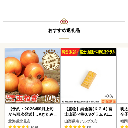
おすすめ返礼品
【予約：2026年9月上旬
【置物】純金製(Ｋ２４) 富
明太
から順次発送】JAきたみ
士山延べ棒0.3グラム ALP
辛
らい産 玉ねぎ Lサイズ 10k
BK193
北海道北見市
山梨県南アルプス市
福岡
g ( タマネギ たまねぎ 野菜
(69)
(1)