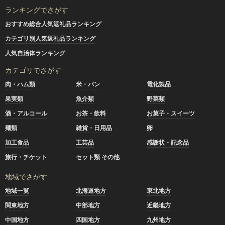
ランキングでさがす
おすすめ総合人気返礼品ランキング
カテゴリ別人気返礼品ランキング
人気自治体ランキング
カテゴリでさがす
肉・ハム類
米・パン
電化製品
果実類
魚介類
野菜類
酒・アルコール
お茶・飲料
お菓子・スイーツ
麺類
雑貨・日用品
卵
加工食品
工芸品
感謝状・記念品
旅行・チケット
セット類 その他
地域でさがす
地域一覧
北海道地方
東北地方
関東地方
中部地方
近畿地方
中国地方
四国地方
九州地方