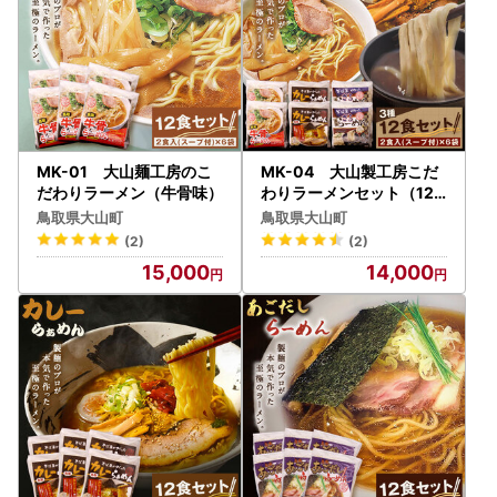
MK-01 大山麺工房のこ
MK-04 大山製工房こだ
だわりラーメン（牛骨味）
わりラーメンセット（12
食入り）
鳥取県大山町
鳥取県大山町
(2)
(2)
15,000
14,000