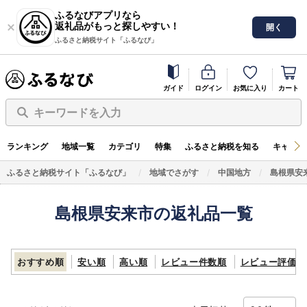
ふるなびアプリなら
返礼品がもっと探しやすい！
開く
ふるさと納税サイト「ふるなび」
ガイド
ログイン
お気に入り
カート
キーワードを入力
ランキング
地域一覧
カテゴリ
特集
ふるさと納税を知る
キャンペ
ふるさと納税サイト「ふるなび」
地域でさがす
中国地方
島根県安
島根県安来市の返礼品一覧
おすすめ順
安い順
高い順
レビュー件数順
レビュー評価順