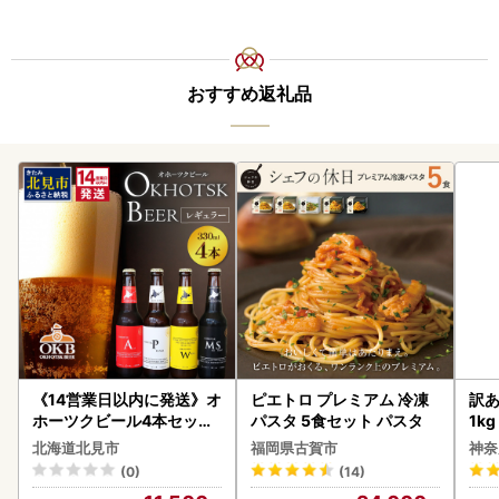
おすすめ返礼品
《14営業日以内に発送》オ
ピエトロ プレミアム 冷凍
訳あ
ホーツクビール4本セット
パスタ 5食セット パスタ
1k
( 飲料 飲み物 お酒 ビール
北海道北見市
福岡県古賀市
神奈
クラフトビール 瓶ビール
(0)
(14)
贈答 ギフト 贈り物 お中元