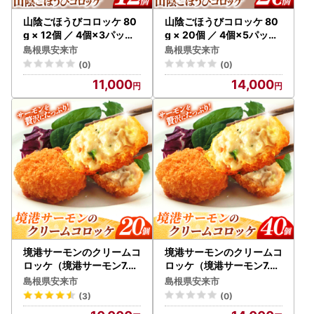
山陰ごほうびコロッケ 80
山陰ごほうびコロッケ 80
g × 12個 ／ 4個×3パック
g × 20個 ／ 4個×5パック
12個入り カニ クリーム コ
20個入り カニ クリーム コ
島根県安来市
島根県安来市
ロッケ ごほうび ごちそう
ロッケ ごほうび ごちそう
(0)
(0)
美味しい パーティー おも
美味しい パーティー おも
11,000
14,000
てなし 人気 簡単 時短 タイ
てなし 人気 簡単 時短 タイ
ムパフォーマンス 小分け
ムパフォーマンス 小分け
べにずわいがに ズワイガ
べにずわいがに ズワイガ
ニ 生乳 とろとろ おいしい
ニ 生乳 とろとろ おいしい
島根県 安来市【11-SF-25
島根県 安来市【14-SF-26
】
】
境港サーモンのクリームコ
境港サーモンのクリームコ
ロッケ（境港サーモン7.2
ロッケ（境港サーモン7.2
％使用） 40g 20個 ／ 80
％使用） 40g 40個 ／ 16
島根県安来市
島根県安来市
0g クリーム コロッケ 鳥取
00g クリーム コロッケ 鳥
(3)
(0)
県 境港 サーモン 養殖 銀ザ
取県 境港 サーモン 養殖 銀