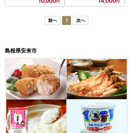
10,000
14,000
ケ シャケ 洋食 時短 おかず
ザケ シャケ 洋食 時短 おか
惣菜 おべんとう 弁当 簡単
ず 惣菜 おべんとう 弁当 簡
冷凍 贅沢 おもてなし パー
単 冷凍 贅沢 おもてなし パ
ティー 贈答用 ギフト ご自
ーティー 贈答用 ギフト ご
前へ
1
次へ
宅用 島根県 安来市【10-S
自宅用 島根県 安来市【14
F-10】
-SF-24】
島根県安来市