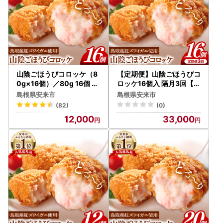
08-SF-07】
山陰ごほうびコロッケ（8
【定期便】山陰ごほうびコ
0g×16個）／80g 16個 カ
ロッケ16個入 隔月3回【8
ニ クリーム コロッケ ごほ
0g 16個 カニ クリーム コ
島根県安来市
島根県安来市
うび ごちそう 美味しい パ
ロッケ ごほうび ごちそう
(82)
(0)
ーティー おもてなし 人気
美味しい パーティー おも
12,000
33,000
簡単 時短 タイムパフォー
てなし 人気 簡単 時短 タイ
マンス 小分け べにずわい
ムパフォーマンス 小分け
がに ズワイガニ 生乳 とろ
べにずわいがに ズワイガ
とろ おいしい 島根県 安来
ニ とろとろ 定期便 冷凍 お
市 【価格変更X】【12-SF
かず 惣菜 島根県 安来市】
-13】
【価格変更】【33-SF-19
】