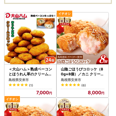
たて 
用 こ
リン 
土産 
物 人
話題 
-WB
＜大山ハム＞熟成ベーコン
山陰ごほうびコロッケ（8
とほうれん草のクリームコ
0g×8個）／カニ クリーム
ロッケ 冷凍（CF-3）【ご
コロッケ べにずわいがに
島根県安来市
島根県安来市
ちそう 美味しい パーティ
ごちそう 美味しい ごほう
(1)
(6)
ー おもてなし 人気 簡単 時
び パーティー おもてなし
7,000
8,000
短 小分け おかず コロッケ
人気 簡単 時短 小分け タイ
旨味 なめらか とろとろ 洋
ムパフォーマンス タイパ
食 贅沢 ご自宅用 贈答 ギフ
ズワイガニ 生乳 とろとろ
ト 揚げるだけ 島根県 安来
自宅用 ギフト 贈り物 島根
市】 【07-EF-01】
県 安来市 【価格変更】【