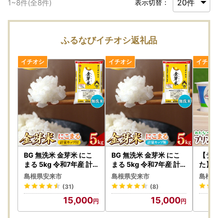
1
~
8
件(全
8
件)
表示切替：
ふるなびイチオシ返礼品
BG 無洗米 金芽米 にこ
BG 無洗米 金芽米 にこ
【テ
まる 5kg 令和7年産 計
まる 5kg 令和7年産 計
た】
量カップ付き 【価格改
量カップ無し 【価格改
グル
島根県安来市
島根県安来市
島根県
定XD】【15-SS-11】
定XD】【15-SS-11-2】
ヨー
(31)
(8)
ン12
15,000
15,000
ヨーグ
ン 詰