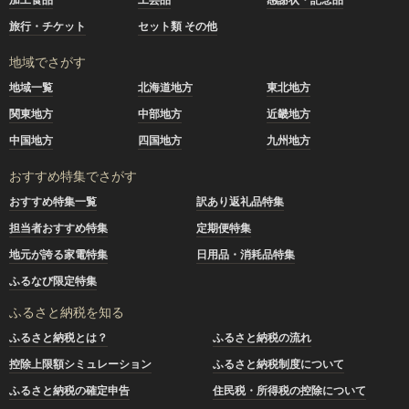
旅行・チケット
セット類 その他
地域でさがす
地域一覧
北海道地方
東北地方
関東地方
中部地方
近畿地方
中国地方
四国地方
九州地方
おすすめ特集でさがす
おすすめ特集一覧
訳あり返礼品特集
担当者おすすめ特集
定期便特集
地元が誇る家電特集
日用品・消耗品特集
ふるなび限定特集
ふるさと納税を知る
ふるさと納税とは？
ふるさと納税の流れ
控除上限額シミュレーション
ふるさと納税制度について
ふるさと納税の確定申告
住民税・所得税の控除について