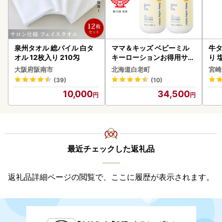
泉州タオル 総パイル 白タ
ママ＆キッズ ベビーミル
牛タ
オル 12枚入り 210匁
キーローションお得用サイ
り 塩
ズ 380ml 2本セット CH21
大阪府阪南市
北海道白老町
宮崎
0
(39)
(10)
10,000
34,500
最近チェックした返礼品
返礼品詳細ページの閲覧で、ここに履歴が表示されます。