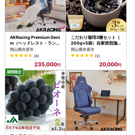
AKRacing Premium Deni
こだわり珈琲3種セット（
m（ヘッドレスト・ランバ
200g×5袋）自家焙煎珈
ーサポート付き）エーケー
房 藤枝
岡山県井原市
岡山県井原市
レーシング ゲーミングチ
(8)
(3)
ェア
235,000
20,000