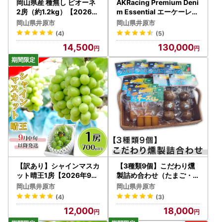
岡山県産 種無し ピオーネ
AKRacing Premium Deni
2房（約1.2kg）【2026年
m Essential エーケーレー
8月下旬～9月中旬発送予
シング ゲーミングチェア
岡山県井原市
岡山県井原市
定】（いばら愛菜館）
(4)
(5)
14,500
130,000
【訳あり】シャインマスカ
【3種類9個】こだわり燻
ット晴王1房【2026年9月
製詰め合わせ（たまご・チ
中旬～10月下旬発送予定
ーズ燻製）
岡山県井原市
岡山県井原市
】（いばら愛菜館）
(4)
(3)
12,000
18,000