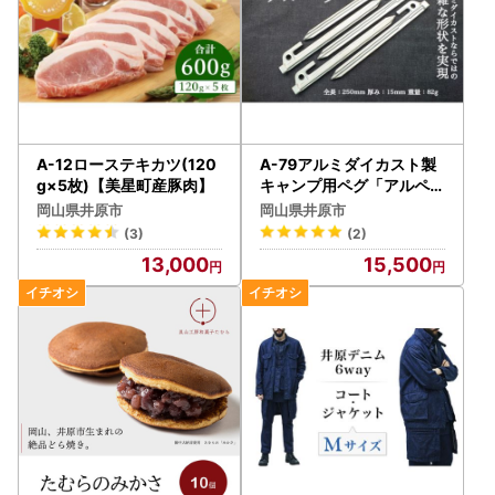
A-12ローステキカツ(120
A-79アルミダイカスト製
g×5枚)【美星町産豚肉】
キャンプ用ペグ「アルペグ
」8本セット
岡山県井原市
岡山県井原市
(3)
(2)
13,000
15,500