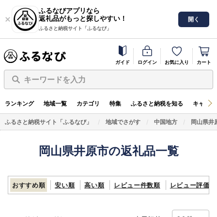
ふるなびアプリなら
返礼品がもっと探しやすい！
開く
ふるさと納税サイト「ふるなび」
ガイド
ログイン
お気に入り
カート
キーワードを入力
ランキング
地域一覧
カテゴリ
特集
ふるさと納税を知る
キャンペ
ふるさと納税サイト「ふるなび」
地域でさがす
中国地方
岡山県井
岡山県井原市の返礼品一覧
おすすめ順
安い順
高い順
レビュー件数順
レビュー評価順