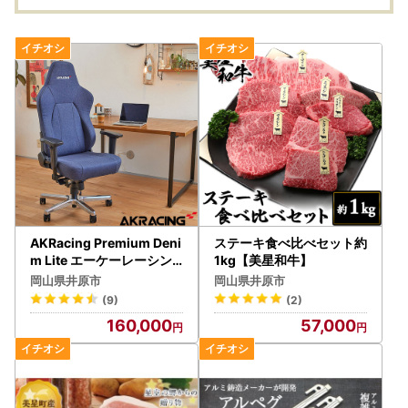
AKRacing Premium Deni
ステーキ食べ比べセット約
m Lite エーケーレーシン
1kg【美星和牛】
グ ゲーミングチェア
岡山県井原市
岡山県井原市
(9)
(2)
160,000
57,000