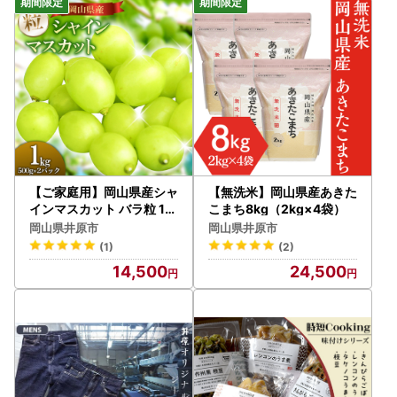
【ご家庭用】岡山県産シャ
【無洗米】岡山県産あきた
インマスカット バラ粒 1k
こまち8kg（2kg×4袋）
g（500g×2パック）
岡山県井原市
岡山県井原市
(1)
(2)
14,500
24,500