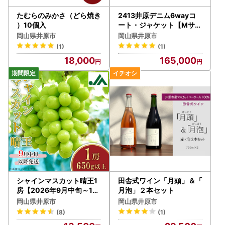
たむらのみかさ（どら焼き
2413井原デニム6wayコ
）10個入
ート・ジャケット【Mサイ
ズ】
岡山県井原市
岡山県井原市
(1)
(1)
18,000
165,000
シャインマスカット晴王1
田舎式ワイン「月頭」＆「
房【2026年9月中旬～10
月泡」２本セット
月下旬発送予定】（いばら
岡山県井原市
岡山県井原市
愛菜館）
(8)
(1)