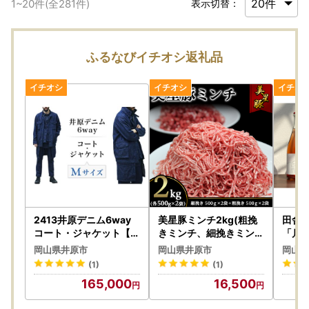
1
~
20
件(全
281
件)
表示切替：
ふるなびイチオシ返礼品
2413井原デニム6way
美星豚ミンチ2kg(粗挽
田舎
コート・ジャケット【M
きミンチ、細挽きミンチ
「月
サイズ】
各500g×2袋)
岡山県井原市
岡山県井原市
岡山県
(1)
(1)
165,000
16,500