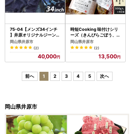
75-04【メンズ34インチ
時短Cooking 味付けシリ
】井原オリジナルジーンズ
ーズ（きんぴらごぼう、レ
（井原デニム）
ンコンのうま煮、タケノコ
岡山県井原市
岡山県井原市
のうま煮、枝豆）
(2)
(2)
40,000
13,500
前へ
1
2
3
4
5
次へ
岡山県井原市