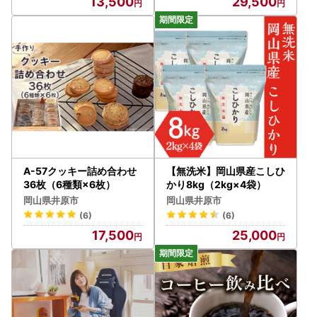
13,500
29,500
A-57クッキー詰め合わせ
【無洗米】岡山県産こしひ
36枚（6種類×6枚）
かり8kg（2kg×4袋）
岡山県井原市
岡山県井原市
(6)
(6)
17,500
25,000