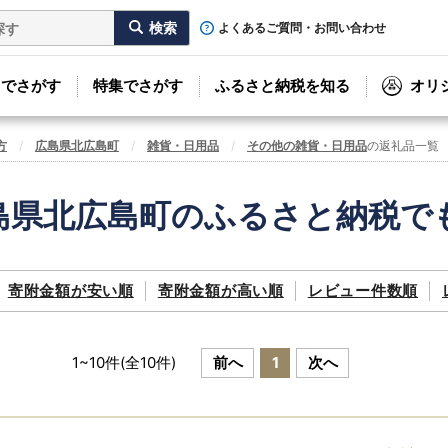
よくあるご質問・お問い合わせ
リでさがす
特集でさがす
ふるさと納税を知る
オリ
方
広島県北広島町
雑貨・日用品
その他の雑貨・日用品
の返礼品一覧
島県北広島町のふるさと納税で
寄附金額が
安い順
寄附金額が
高い順
レビュー件数順
1
~
10
件(全
10
件)
前へ
1
次へ