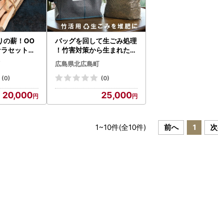
りの薪！OO
バッグを回して生ごみ処理
ナラセット約1
！竹害対策から生まれたグ
 OR056_0
ルグルコンポストバッグ F
広島県北広島町
U035_005
(0)
(0)
20,000
25,000
1
~
10
件(全
10
件)
前へ
1
次