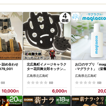
ト詰め合わせ
北広島町イメージキャラク
お口のサプリ 「magl
79_001
ター花田舞太郎キッチンス
-マグラクト」（栄
ポンジ4ケ入 NI040_019
食品） 18ml_GE113
広島県北広島町
広島県北広島町
(0)
(0)
(0)
10,000
6,000
20,