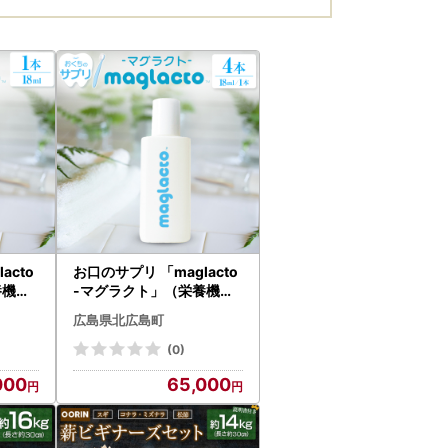
acto
お口のサプリ 「maglacto
養機能
-マグラクト」（栄養機能
_001
食品） 18ml × 4本セット_
広島県北広島町
GE113_002
(0)
000
65,000