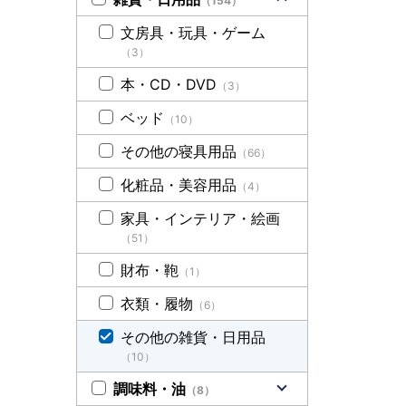
（154）
文房具・玩具・ゲーム
（3）
本・CD・DVD
（3）
ベッド
（10）
その他の寝具用品
（66）
化粧品・美容用品
（4）
家具・インテリア・絵画
（51）
財布・鞄
（1）
衣類・履物
（6）
その他の雑貨・日用品
（10）
調味料・油
（8）