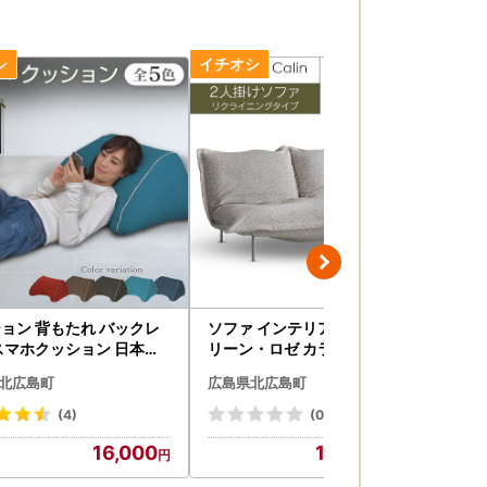
ョン 背もたれ バックレ
ソファ インテリア ligne roset
マ
スマホクッション 日本製
リーン・ロゼ カラン 2人掛けソ
高
 オットマン 環境にやさ
ファ スチールレッグ タイプ1 （
トレ
北広島町
広島県北広島町
広
ボーンクッション モカ
Hランク・Gランク生地） 家具
ア
_NI040_006
国産 送料無料_OD032_011
ーム
(4)
(0)
16,000
1,700,000