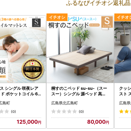
ふるなびイチオシ返礼品
ス シングル 咲夜レア
桐すのこベッド su-su-（スー
クッシ
ド ポケットコイル 6.7
スー）シングル 源ベッド 高さ
スト 
選べる3種の寝心地 圧縮
調整可能 ヘッドレス ベッドフ
まくら
広島町
広島県北広島町
広島県
仕様_CH041_Rsg
レーム シンプルデザイン 佐川
しいリ
急便対応 （カラー:ナチュラル
ブラウン
(0)
(0)
）_CH041_231
125,000
80,000