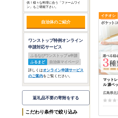
供！様々な料理に合う「ファームワイ
ン」もご堪能下さい。
自治体のご紹介
ワンストップ特例オンライン
申請
対応サービス
ふるなびワンストップ e申請
ふるまど
自治体マイページ
詳しくは
オンライン申請サービス
のご案内
をご覧ください。
マットレ
ル 源ベッ
インチ 
広島県北
梱包 両面
返礼品不要の寄附をする
こだわり条件で絞り込み