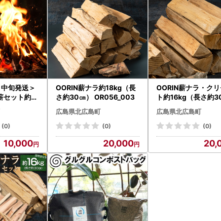
1月中旬発送＞
OORIN薪ナラ約18kg（長
OORIN薪ナラ・ク
薪セット約2
さ約30㎝） OR056_003
ト約16kg（長さ約
cm) NI022
OR056_005
広島県北広島町
広島県北広島町
(0)
(0)
(0)
10,000
20,000
20,