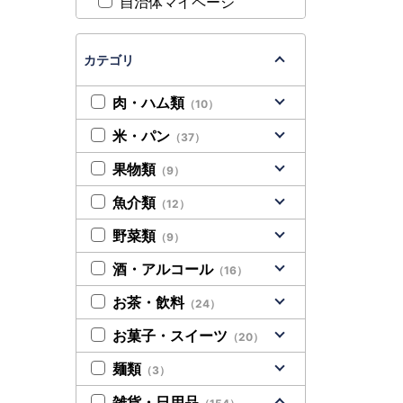
自治体マイページ
カテゴリ
肉・ハム類
（10）
米・パン
（37）
果物類
（9）
魚介類
（12）
野菜類
（9）
酒・アルコール
（16）
お茶・飲料
（24）
お菓子・スイーツ
（20）
麺類
（3）
雑貨・日用品