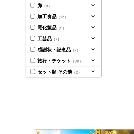
卵
（9）
加工食品
（12）
電化製品
（9）
工芸品
（7）
感謝状・記念品
（7）
旅行・チケット
（39）
セット類 その他
（2）