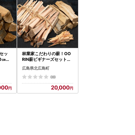
リセッ
林業家こだわりの薪！OO
30㎝）
RIN薪ビギナーズセット約1
4kg 説明書付き OR056_0
広島県北広島町
01
(0)
000
20,000