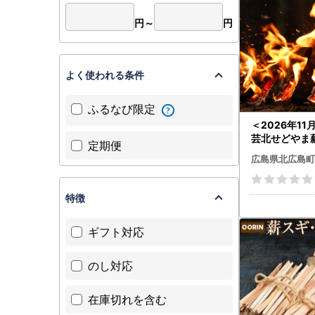
円～
円
よく使われる条件
ふるなび限定
＜2026年1
芸北せどやま
定期便
0kg(長さ約40
広島県北広島町
_001
特徴
ギフト対応
のし対応
在庫切れを含む