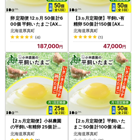
卵 定期便 12ヵ月 50個 計6
【3ヵ月定期便】平飼い有
00個 平飼い たまご [AXA
精卵 50個 計150個 [AXA
N003] 卵
N001]
北海道厚真町
北海道厚真町
(4)
(1)
187,000
47,000
【2ヵ月定期便】小林農園
【2ヵ月定期便】平飼い た
の平飼い有精卵 25個 計5
まご 50個 計100個 冷蔵便
0個 冷蔵便 [AXAN090]
[AXAN089]
北海道厚真町
北海道厚真町