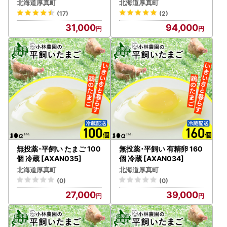
N004] たまご
N002]
北海道厚真町
北海道厚真町
(17)
(2)
31,000
94,000
無投薬･平飼い たまご 100
無投薬･平飼い 有精卵 160
個 冷蔵 [AXAN035]
個 冷蔵 [AXAN034]
北海道厚真町
北海道厚真町
(0)
(0)
27,000
39,000