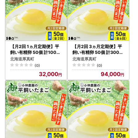
【月2回 1ヵ月定期便】平
【月2回 3ヵ月定期便】平
飼い有精卵 50個 計100個
飼い有精卵 50個 計300個
冷蔵便 [AXAN019]
冷蔵便 [AXAN021]
北海道厚真町
北海道厚真町
(0)
(0)
32,000
94,000