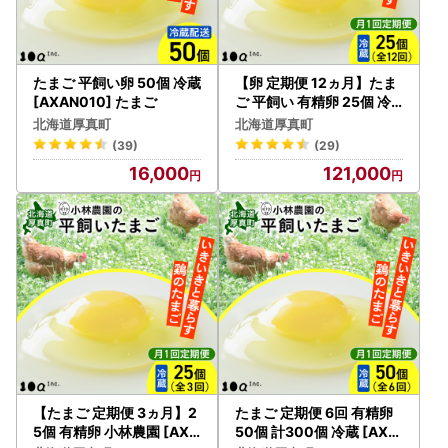
お届け先が変更となる場合は、事前に問い合わせ窓口へご連
絡をお願いいたします。
たまご 平飼い卵 50個 冷蔵
【卵 定期便 12ヵ月】たま
[AXAN010] たまご
ご 平飼い 有精卵 25個 冷
蔵 [AXAN006]
北海道厚真町
北海道厚真町
(39)
(29)
16,000
121,000
【たまご 定期便 3ヵ月】2
たまご 定期便 6回 有精卵
5個 有精卵 小林農園 [AXA
50個 計300個 冷蔵 [AXA