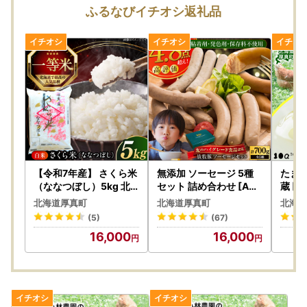
厚真町ふるさと納税とは一切関系はございませんので、ご注
ふるなびイチオシ返礼品
意ください。
【納付書払いをご希望の方へ】
お手元に納付書が到着後、1ヵ月以内にご入金をお願いいた
します。
期限を過ぎますと、お申し込みが自動的に破棄されてしまう
ため、ご注意ください。
納付書は、通常お申し込みから1～2週間程度で郵送されます
ので、到着後はお早めにお手続きをお願いいたします。
【ワンストップ申請について】
【令和7年産】 さくら米
無添加 ソーセージ 5種
たまご
厚真町では、マイナンバーカードをお持ちであればオンライ
（ななつぼし）5kg 北
セット 詰め合わせ [AXB
蔵 [A
海道 コメ こめ ブランド
A002]
ンでワンストップ申請が可能な「自治体マイページ」を導入
北海道厚真町
北海道厚真町
北海道
銘柄 [AXAB061]
しております。
(5)
(67)
締め切り：寄附翌年の1月10日
16,000
16,000
※マイナンバーカードをお持ちでない方は、引き続き申請書
のご提出（郵送）が必要となります。
当町よりお送りいたします書類をご本人様確認書類とともに
ご返送をお願いします。