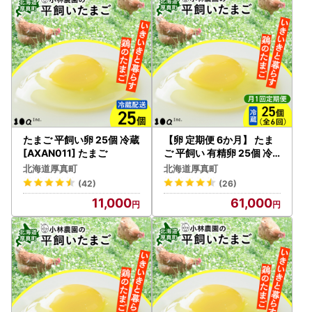
ご自身で申請書をダウンロードしていただき、提出いただい
ても問題ございません。下記URLをご利用ください。
https://www.soumu.go.jp/main_content/000397109.pdf
※申請書提出の際は個人番号を確認する書類と顔写真付きの
身分証明書の添付が必要となります。
●申請書送付先住所●
〒061-1394
北海道恵庭市京町56-1恵庭ビル503
たまご 平飼い卵 25個 冷蔵
【卵 定期便 6か月】 たま
中央コンピューターサービス株式会社
[AXAN011] たまご
ご 平飼い 有精卵 25個 冷
蔵 [AXAN005]
恵庭ビジネスデザインセンター内
北海道厚真町
北海道厚真町
ふるさと納税BPO担当(厚真町)宛
(42)
(26)
11,000
61,000
【書類の発送について】
入金確認後、2週間程度で送付いたします。
【ヤマト運輸・転送サービスの有料化について】
令和5年6月1日発送分以降、ヤマト運輸より転送サービスの
有料化が発表されております。転送の際は、ご注意くださ
い。