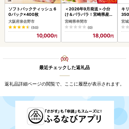
ソフトパックティッシュ 6
＜2026年9月発送＞小分
キリ
0パック×400枚
け＆パラパラ！宮崎県産鶏
35
ももカット合計3kg_K043
ーハ
大阪府泉佐野市
宮崎県串間市
宮城
-009-2609
(50)
(0)
10,000
18,000
最近チェックした返礼品
返礼品詳細ページの閲覧で、ここに履歴が表示されます。