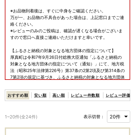
※お品物到着後は、すぐに中身をご確認ください。
万が一、お品物の不具合があった場合は、上記窓口までご連
絡ください。
※レビューのみのご投稿は、確認が遅くなる場合がございま
すので窓口へ直接ご連絡いただけますと幸いです。
【ふるさと納税の対象となる地方団体の指定について】
厚真町は令和7年9月26日付総務大臣通知「ふるさと納税の
対象となる地方団体の指定について（通知）」にて、地方税
法（昭和25年法律第226号）第37条の2第2項及び第314条の
7第2項の規定に基づき、ふるさと納税の対象となる地方団体
として指定されました。
指定対象期間は、令和7年10月1日から令和8年9月30日まで
おすすめ順
安い順
高い順
レビュー件数順
レビュー評価順
です。
【詐欺サイトにご注意ください】
1
~
20
件(全
24
件)
表示切替：
ふるさと納税サイトを装って画像を無断使用し、割引で販売
しているかのように見せかける偽サイトが多数発見されてい
ます。