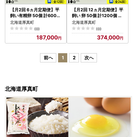
【月2回 6ヵ月定期便】平
【月2回 12ヵ月定期便】平
飼い有精卵 50個 計600個
飼い 卵 50個 計1200個 冷
冷蔵便 [AXAN022]
蔵 [AXAN023]
北海道厚真町
北海道厚真町
(0)
(0)
187,000
374,000
前へ
1
2
次へ
北海道厚真町