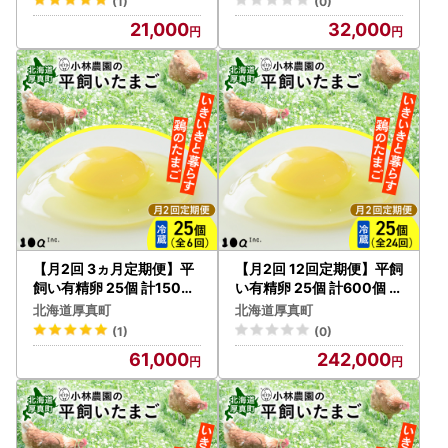
(1)
(0)
21,000
32,000
【月2回 3ヵ月定期便】平
【月2回 12回定期便】平飼
飼い有精卵 25個 計150個
い有精卵 25個 計600個 冷
冷蔵便 [AXAN026]
蔵便 [AXAN028]
北海道厚真町
北海道厚真町
(1)
(0)
61,000
242,000