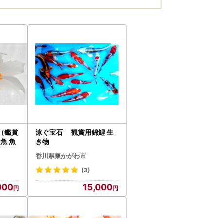
（鑑賞
泳ぐ宝石 観賞用錦鯉 生
魚 魚
き物
香川県東かがわ市
(3)
000
15,000