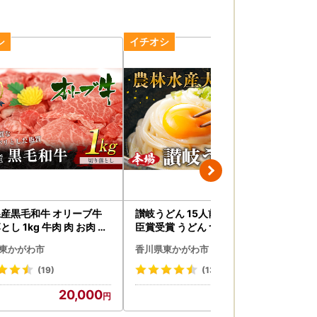
産黒毛和牛 オリーブ牛
讃岐うどん 15人前 農林水産大
贅沢
 1kg 牛肉 肉 お肉 和
臣賞受賞 うどん つゆ付き うど
2～
ん 手打ちうどん 半生うどん さ
の熟
東かがわ市
香川県東かがわ市
香
川 香川県 東かがわ市
ぬきうどん 香川 香川県 東かが
ツル
わ市
工房
(19)
(139)
量 
20,000
12,000