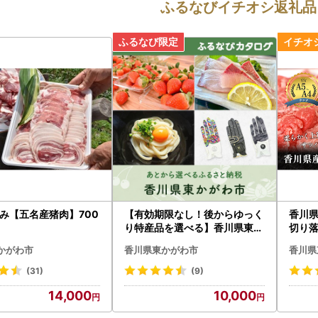
ふるなびイチオシ返礼品
み【五名産猪肉】700
【有効期限なし！後からゆっく
香川県
り特産品を選べる】香川県東か
切り落とし
がわ市カタログポイント
牛 牛切り落とし 牛切落し A4 A
かがわ市
香川県東かがわ市
香川県
5 香
(31)
(9)
14,000
10,000