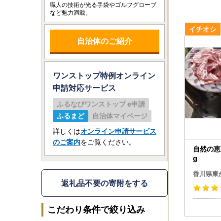
職人の技術が光る手袋やゴルフグローブ
など魅力満載。
自治体のご紹介
ワンストップ特例オンライン
申請
対応サービス
ふるなびワンストップ e申請
ふるまど
自治体マイページ
詳しくは
オンライン申請サービス
のご案内
をご覧ください。
自然の恵
g
香川県東
返礼品不要の寄附をする
こだわり条件で絞り込み