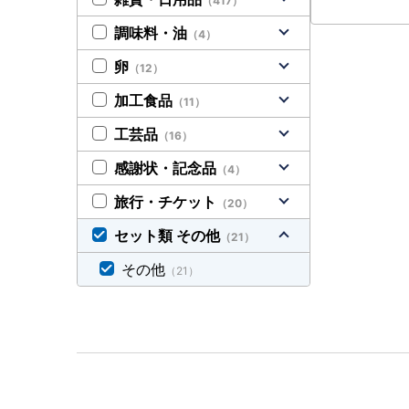
（417）
調味料・油
（4）
卵
（12）
加工食品
（11）
工芸品
（16）
感謝状・記念品
（4）
旅行・チケット
（20）
セット類 その他
（21）
その他
（21）