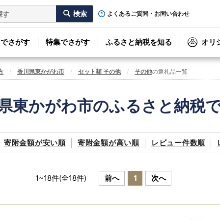
よくあるご質問・お問い合わせ
リでさがす
特集でさがす
ふるさと納税を知る
オリ
方
香川県東かがわ市
セット類 その他
その他
の返礼品一覧
県東かがわ市のふるさと納税
寄附金額が
安い順
寄附金額が
高い順
レビュー件数順
1
~
18
件(全
18
件)
前へ
1
次へ