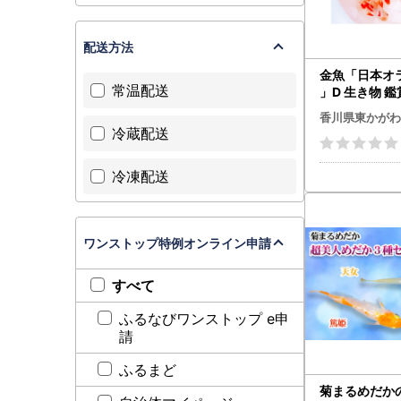
配送方法
金魚「日本オ
常温配送
」D 生き物 鑑
香川県東かがわ
冷蔵配送
冷凍配送
ワンストップ特例オンライン申請
すべて
ふるなびワンストップ e申
請
ふるまど
菊まるめだか