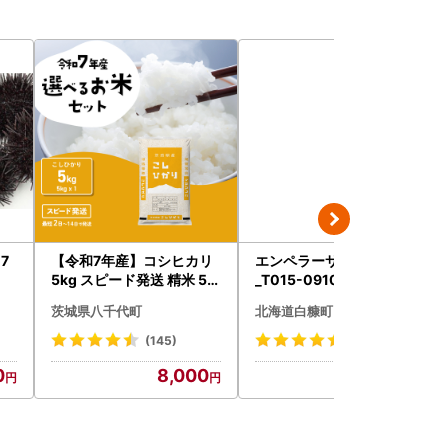
7
【令和7年産】コシヒカリ
エンペラーサーモン 900g
1
5kg スピード発送 精米 5k
_T015-0910
g x 1袋 白米 茨城県 八千代
茨城県八千代町
北海道白糠町
町
(145)
(4708)
0
8,000
15,000