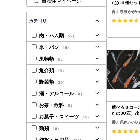
自治体マイページ
だか３種セッ
生き物 メダカ
香川県東かがわ
カテゴリ
肉・ハム類
（57）
米・パン
（15）
果物類
（63）
魚介類
（19）
野菜類
（20）
酒・アルコール
（4）
お茶・飲料
（8）
選べる３コー
たは30匹）改
お菓子・スイーツ
（15）
き物 めだか 死着保
香川県東かがわ
ックス30匹セ
麺類
（16）
上
雑貨・日用品