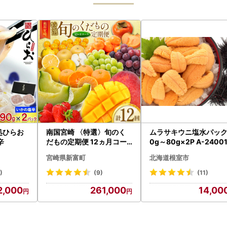
処ひらお
南国宮崎 〈特選〉旬のく
ムラサキウニ塩水パック
辛
だもの定期便 12ヵ月コー
0g～80g×2P A-2400
ス【F84-25】
宮崎県新富町
北海道根室市
)
(9)
(11)
2,000
261,000
14,00