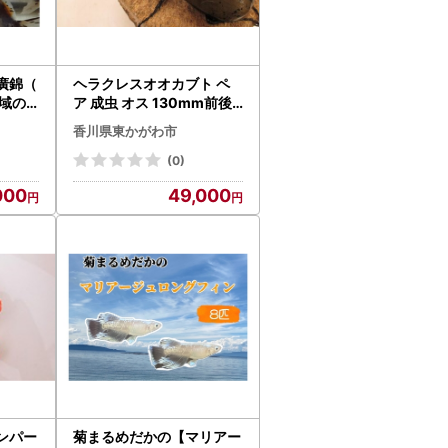
廣錦（
ヘラクレスオオカブト ペ
域の
ア 成虫 オス 130mm前後
生き物
メス お任せ カブトムシ 昆
香川県東かがわ市
 魚
虫 生き物 生体 プレゼント
贈り物 ギフト 子供 男の子
(0)
香川 香川県 東かがわ市
000
49,000
ンパー
菊まるめだかの【マリアー