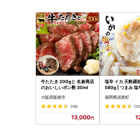
牛たたき 200gと 名倉商店
塩辛 イカ 天麩羅
のおいしいポン酢 30ml
580g | つまみ 塩
大阪府阪南市
福岡県須恵町
(18)
(12
13,000
1