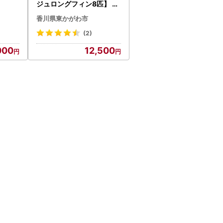
ジュロングフィン8匹】 生
き物 魚 観賞魚 ヒレ フサフ
香川県東かがわ市
サ 青白い光 キラキラ 雄 雌
幼魚 若魚 ペット 飼育 玄関
(2)
リビング
000
12,500