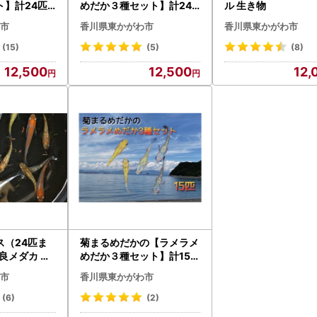
ト】計24匹
めだか３種セット】計24
ル 生き物
 お魚 ペット
匹 生き物 メダカ お魚 ペッ
市
香川県東かがわ市
香川県東かがわ市
ト
(15)
(5)
(8)
12,500
12,500
12,
ス（24匹ま
菊まるめだかの【ラメラメ
良メダカ 生
めだか３種セット】計15匹
証 (3)ミ
生き物 生体 魚 観賞魚 アク
市
香川県東かがわ市
ット8種類以
アリウム サファイア サボ
テン サボラメ スズラン ス
(6)
(2)
ーパーラメ 改 天界 若魚