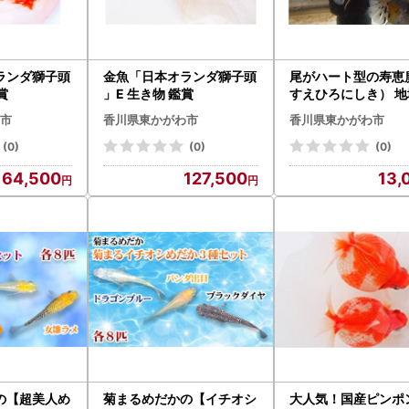
ランダ獅子頭
金魚「日本オランダ獅子頭
尾がハート型の寿恵
賞
」E 生き物 鑑賞
すえひろにしき） 地
お礼の品 カタログ 
市
香川県東かがわ市
香川県東かがわ市
ガラス水槽 飼育 生体
(0)
(0)
(0)
64,500
127,500
13,
の【超美人め
菊まるめだかの【イチオシ
大人気！国産ピンポ