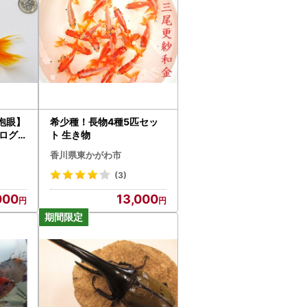
泡眼】
希少種！長物4種5匹セッ
タログ
ト 生き物
香川県東かがわ市
(3)
000
13,000