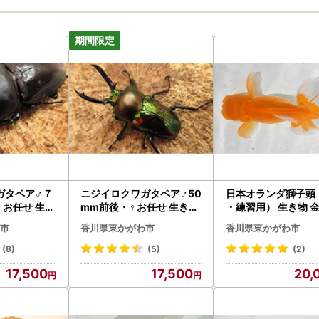
ガタペア♂７
ニジイロクワガタペア♂50
日本オランダ獅子頭
お任せ 生き
mm前後・♀お任せ 生き物
・練習用） 生き物 金
生き物
市
香川県東かがわ市
香川県東かがわ市
(8)
(5)
(2)
17,500
17,500
20,