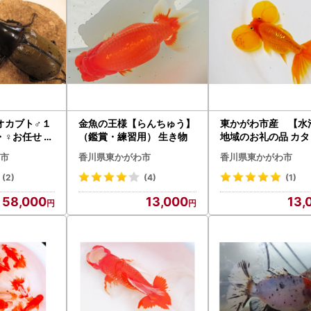
オカブト♂１
金魚の王様【らんちゅう】
東かがわ市産 【水
♀お任せ 生
（鑑賞・練習用） 生き物
地域のお礼の品 カ
生き物
市
香川県東かがわ市
香川県東かがわ市
(2)
(4)
(1)
58,000
13,000
13,