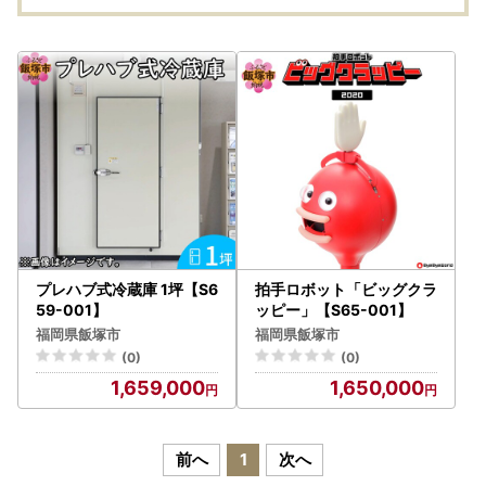
プレハブ式冷蔵庫 1坪【S6
拍手ロボット「ビッグクラ
59-001】
ッピー」【S65-001】
福岡県飯塚市
福岡県飯塚市
(0)
(0)
1,659,000
1,650,000
前へ
1
次へ