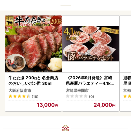
牛たたき 200gと 名倉商店
《2026年9月発送》宮崎
迎春
のおいしいポン酢 30ml
県産豚バラエティー4.1kg
里 
セット_K033-057-2609
20
大阪府阪南市
宮崎県串間市
京都
(18)
(0)
13,000
24,000