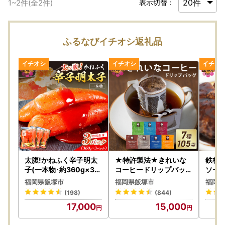
1
~
2
件(全
2
件)
表示切替：
ふるなびイチオシ返礼品
太腹!かねふく辛子明太
★特許製法★きれいな
鉄板焼
子(一本物･約360g×3パ
コーヒードリップバッグ
ソース
ック)【A7-034】
（7種・105袋）【A5-4
】
福岡県飯塚市
福岡県飯塚市
福岡県
56】
(198)
(844)
17,000
15,000