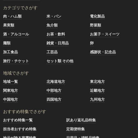
カテゴリでさがす
肉・ハム類
米・パン
電化製品
果実類
魚介類
野菜類
酒・アルコール
お茶・飲料
お菓子・スイーツ
麺類
雑貨・日用品
卵
加工食品
工芸品
感謝状・記念品
旅行・チケット
セット類 その他
地域でさがす
地域一覧
北海道地方
東北地方
関東地方
中部地方
近畿地方
中国地方
四国地方
九州地方
おすすめ特集でさがす
おすすめ特集一覧
訳あり返礼品特集
担当者おすすめ特集
定期便特集
地元が誇る家電特集
日用品・消耗品特集