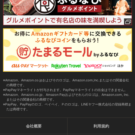
Amazon、Amazon.co.jpおよびそのロゴは、Amazon.com,Inc.またはその関連会社
の商標です。
PayPayマネーライトが付与されます。PayPayマネーライトの出金はできません。
Amazon、Amazon.co.jp、Amazon Payおよびそれらのロゴは、Amazon.com, Inc.
またはその関連会社の商標です。
PayPay、PayPayのロゴ、ペイペイ、Ｐのロゴは、LINEヤフー株式会社の登録商標ま
たは商標です。
会社概要
利用規約