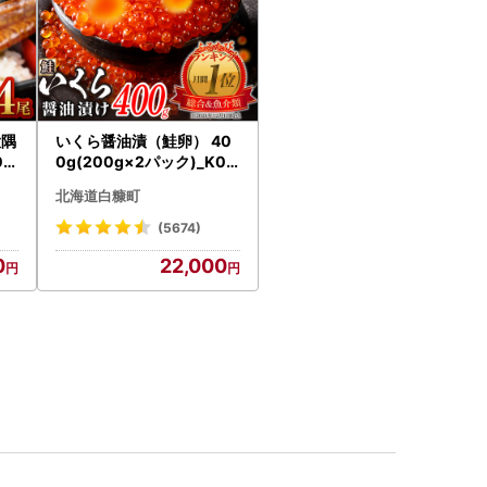
大隅
いくら醤油漬（鮭卵） 40
0g
0g(200g×2パック)_K02
18
2-1676
北海道白糠町
(5674)
0
22,000