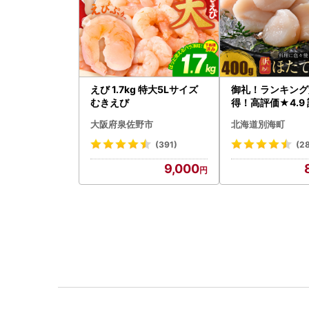
えび 1.7kg 特大5Lサイズ
御礼！ランキング
むきえび
得！高評価★4.9 
タテ 400g（ほ
大阪府泉佐野市
北海道別海町
貝柱 冷凍 ）
(391)
(2
9,000