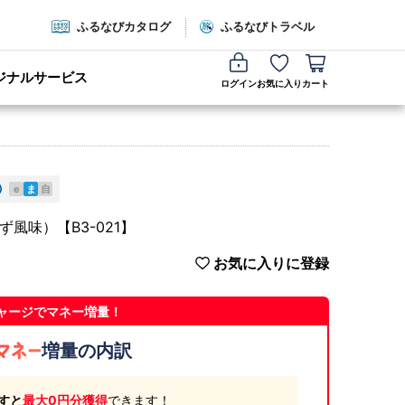
ふるなびカタログ
ふるなびトラベル
ジナルサービス
ログイン
お気に入り
カート
e
ま
自
風味）【B3-021】
お気に入りに登録
ャージでマネー増量！
増量の内訳
すと
最大0円分獲得
できます！