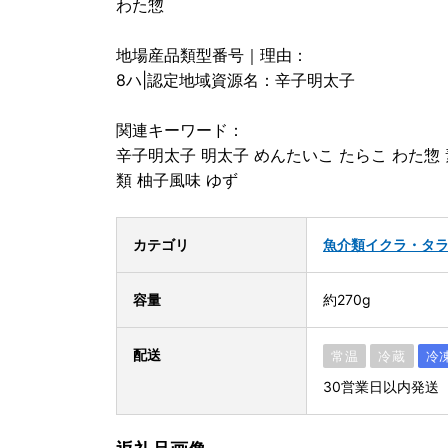
わた惣
地場産品類型番号｜理由：
8ハ|認定地域資源名：辛子明太子
関連キーワード：
辛子明太子 明太子 めんたいこ たらこ わた惣 素
類 柚子風味 ゆず
カテゴリ
魚介類
イクラ・タ
容量
約270g
配送
常温
冷蔵
冷
30営業日以内発送