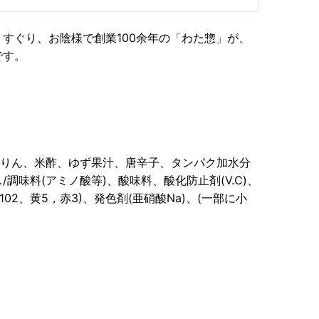
すぐり、お陰様で創業100余年の「わた惣」が、
です。
みりん、米酢、ゆず果汁、唐辛子、タンパク加水分
調味料(アミノ酸等)、酸味料、酸化防止剤(V.C)、
02、黄5，赤3)、発色剤(亜硝酸Na)、(一部に小