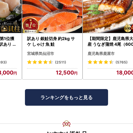
第1位獲
訳あり 銀鮭切身 約2kg サ
【期間限定】鹿児島県
訳あり ホ
ケ しゃけ 魚 鮭
産 うなぎ蒲焼 4尾（60
たて 帆立
） KN007-004-04-cp
宮城県気仙沼市
鹿児島県鹿屋市
うなぎ 鰻 魚 惣菜 総菜
893)
(2511)
(5765)
8,000
12,500
18,00
ランキングをもっと見る