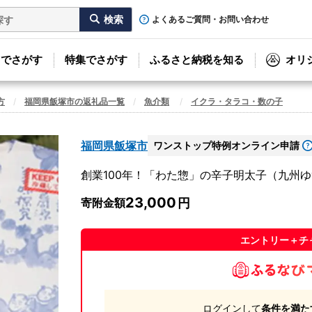
よくあるご質問・お問い合わせ
リでさがす
特集でさがす
ふるさと納税を知る
オリ
方
福岡県飯塚市の返礼品一覧
魚介類
イクラ・タラコ・数の子
福岡県飯塚市
ワンストップ特例オンライン申請
創業100年！「わた惣」の辛子明太子（九州ゆず
23,000
寄附金額
エントリー＋チ
ログインして
条件を満た