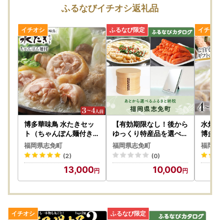
---------------------
ふるなびイチオシ返礼品
事務所移転に伴う休業日
8月24日（月）・8月25日（火）
※寄附申込は上記期間も受け付けております。
◆お問い合わせは窓口対応日に順次ご返信いたします。
◆事務所移転に伴う休業日（8月24日・25日）にお急ぎのご
用件がございましたら、志免町役場（TEL：092-935-185
4）までご連絡ください。
◆返礼品の発送については、各ページの記載内容をご確認く
ださい。
博多華味鳥 水たきセッ
【有効期限なし！後から
水炊き
◆返礼品ページに記載の納期よりお時間をいただく場合がご
ト（ちゃんぽん麺付き）
ゆっくり特産品を選べる
博多
水たき 水炊き ちゃんぽ
】福岡県志免町カタログ
ざいます。
福岡県志免町
福岡県志免町
福岡県
ん麺 ちゃんぽん セット
ポイント
【窓口対応日：土日祝除く平日10時～17時】
(2)
(0)
博多華味鳥
13,000
10,000
---------------------
ワンストップ特例申請書は、ダウンロードも可能です。お急