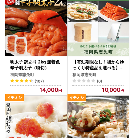
ぎの場合にはダウンロードください。
■ワンストップ特例申請書提出先
〒811-2292
福岡県糟屋郡志免町志免中央1丁目1番1号
志免町役場 ふるさと納税担当
TEL：092-935-1854
明太子 訳あり 2kg 無着色
【有効期限なし！後からゆ
辛子明太子（特切）
っくり特産品を選べる】福
岡県志免町カタログポイン
■オンラインワンストップ申請について
福岡県志免町
福岡県志免町
ト
志免町へのワンストップ申請は、オンライン申請も可能で
(107)
(0)
す。
14,000
10,000
複数自治体の寄附もまとめて申請ができ、変更届もオンライ
ン上で完結します。ぜひご活用ください。
●自治体マイページ
https://mypg.jp/
■注意事項