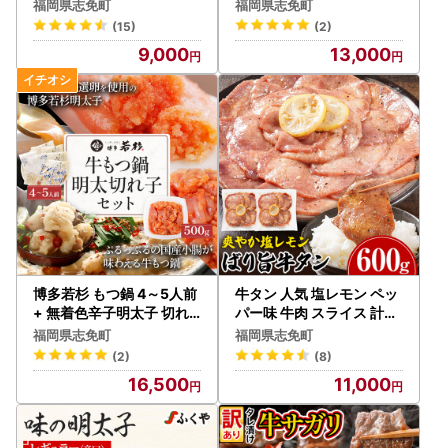
福岡県志免町
福岡県志免町
(15)
(2)
9,000
13,000
博多若杉 もつ鍋 4～5人前
牛タン 人気 塩レモン ペッ
+ 無着色辛子明太子 切れ
パー味 牛肉 スライス 計60
子 500g セット 牛もつ鍋
0g 300g×2パック
福岡県志免町
福岡県志免町
(2)
(8)
16,500
11,000