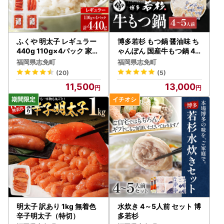
・年末にお申込みの方は、状況によって1月1日以降の発送と
なります。
・ワンストップ特例申請書の提出期日までに間に合わなかっ
た場合、別途確定申告が必要になりますのでご注意くださ
ふくや 明太子 レギュラー
博多若杉 もつ鍋 醤油味 ち
い。
440g 110g×4パック 家庭
ゃんぽん 国産牛もつ鍋 4
用明太子
～5人前
福岡県志免町
福岡県志免町
(20)
(5)
11,500
13,000
明太子 訳あり 1kg 無着色
水炊き 4～5人前 セット 博
辛子明太子（特切）
多若杉