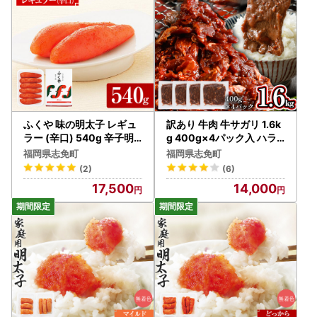
ふくや 味の明太子 レギュ
訳あり 牛肉 牛サガリ 1.6k
ラー (辛口) 540g 辛子明
g 400g×4パック入 ハラ
太子
ミ
福岡県志免町
福岡県志免町
(2)
(6)
17,500
14,000