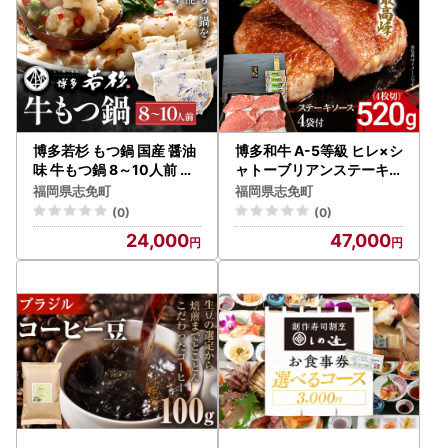
博多若杉 もつ鍋 国産 醤油
博多和牛 A-5等級 ヒレ×シ
味 牛もつ鍋 8～10人前 ち
ャトーブリアンステーキ5
ゃんぽん麺
20g（4枚切）ステーキソ
福岡県志免町
福岡県志免町
ース4袋付
(0)
(0)
24,000
47,000