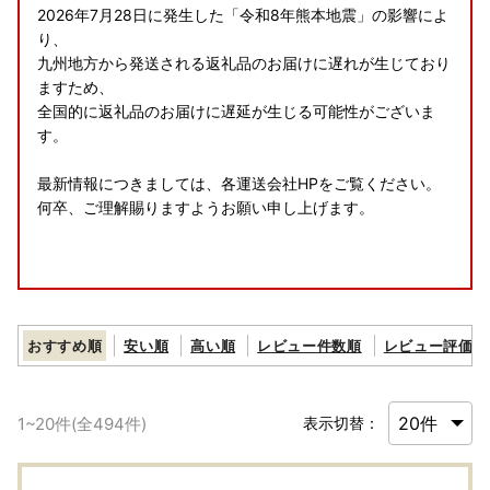
2026年7月28日に発生した「令和8年熊本地震」の影響によ
り、
九州地方から発送される返礼品のお届けに遅れが生じており
ますため、
全国的に返礼品のお届けに遅延が生じる可能性がございま
す。
最新情報につきましては、各運送会社HPをご覧ください。
何卒、ご理解賜りますようお願い申し上げます。
8月の休業案内
おすすめ順
安い順
高い順
レビュー件数順
レビュー評価順
誠に勝手ながら、以下の期間、お問い合わせへの返信・返礼
品の発送手配を休止いたします。
ご不便をおかけしますが、何卒ご了承くださいませ。
1
~
20
件(全
494
件)
表示切替：
夏季休業日
8月13日（木）～8月16日（日）