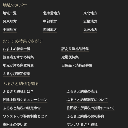
地域でさがす
地域一覧
北海道地方
東北地方
関東地方
中部地方
近畿地方
中国地方
四国地方
九州地方
おすすめ特集でさがす
おすすめ特集一覧
訳あり返礼品特集
担当者おすすめ特集
定期便特集
地元が誇る家電特集
日用品・消耗品特集
ふるなび限定特集
ふるさと納税を知る
ふるさと納税とは？
ふるさと納税の流れ
控除上限額シミュレーション
ふるさと納税制度について
ふるさと納税の確定申告
住民税・所得税の控除について
ワンストップ特例制度とは？
ふるさと納税のお礼特典
寄附金の使い道
マンガふるさと納税