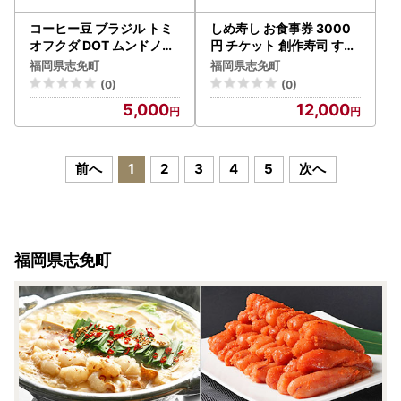
コーヒー豆 ブラジル トミ
しめ寿し お食事券 3000
オフクダ DOT ムンドノー
円 チケット 創作寿司 すし
ボ 100g お試し 自家焙煎
鮨 割烹 和食 グルメ 記念日
福岡県志免町
福岡県志免町
ドリンク 飲料
福岡県 志免町 送料無料
(0)
(0)
5,000
12,000
前へ
1
2
3
4
5
次へ
福岡県志免町