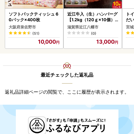
ソフトパックティッシュ 6
近江牛入（生）ハンバーグ
ト
0パック×400枚
【1.2kg（120ｇ×10個）
だ
】【AG09W】
6ロ
大阪府泉佐野市
滋賀県近江八幡市
宮城
(51)
(0)
10,000
13,000
最近チェックした返礼品
返礼品詳細ページの閲覧で、ここに履歴が表示されます。