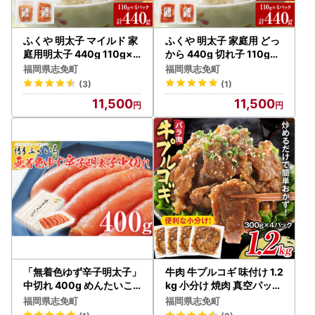
ふくや 明太子 マイルド 家
ふくや 明太子 家庭用 どっ
庭用明太子 440g 110g×4
から 440g 切れ子 110g×4
パック 小分け 切れ子
パック
福岡県志免町
福岡県志免町
(3)
(1)
11,500
11,500
「無着色ゆず辛子明太子」
牛肉 牛プルコギ 味付け 1.2
中切れ 400g めんたいこ
kg 小分け 焼肉 真空パック
惣菜 お取り寄せ グルメ 福
300g×4袋
福岡県志免町
福岡県志免町
岡 送料無料