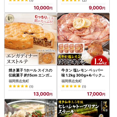
(1)
(2)
10,000
9,000
焼き菓子 1ホール スイスの
牛タン 塩レモン ペッパー
伝統菓子 約15cm エンガ
味 1.2kg 300g×4パック
ディナーヌストルテ
牛タン
福岡県志免町
福岡県志免町
(1)
(1)
13,000
17,000