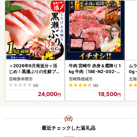
＜2026年9月発送分＞活
牛肉 宮崎牛 赤身＆霜降り 1
ムラ
じめ！黒瀬ぶりの生鮮ブリ
kg 牛肉〔18E-N2-002-1
0g
ロイン2節（1.0kg前後）_
kg-S4A6-CF〕
宮崎県串間市
宮崎県都城市
北海
K001-012-2609
(0)
(8)
24,000
18,500
最近チェックした返礼品