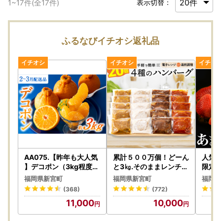
1
~
17
件(全
17
件)
表示切替：
ふるなびイチオシ返礼品
AA075.【昨年も大人気
累計５００万個！どーん
人気
】デコポン（3kg程度）
と3㎏.そのままレンチン
限定
／2027年2月～3月配送
可・湯煎可.ベストな４
約１
福岡県新宮町
福岡県新宮町
福岡県
種ハンバーグセット【1
付／
(368)
(772)
50g×20個】【訳あり
発送）
11,000
10,000
】【北海道・沖縄・離島
う】
へ配送不可】