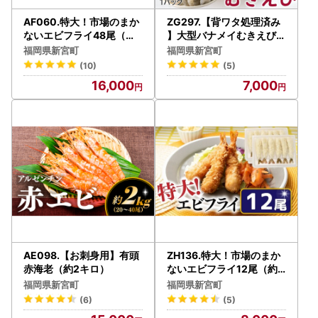
AF060.特大！市場のまか
ZG297.【背ワタ処理済み
ないエビフライ48尾（約1
】大型バナメイむきえび約
800g）
600g（1パック）
福岡県新宮町
福岡県新宮町
(10)
(5)
16,000
7,000
AE098.【お刺身用】有頭
ZH136.特大！市場のまか
赤海老（約2キロ）
ないエビフライ12尾（約4
50g）
福岡県新宮町
福岡県新宮町
(6)
(5)