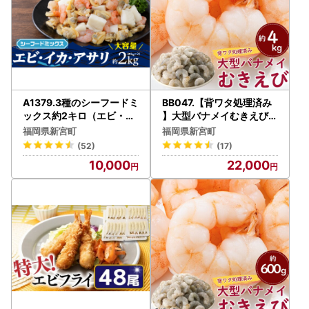
A1379.3種のシーフードミ
BB047.【背ワタ処理済み
ックス約2キロ（エビ・イ
】大型バナメイむきえび約
カ・アサリ）
4kg（2kg×2パック）
福岡県新宮町
福岡県新宮町
(52)
(17)
10,000
22,000