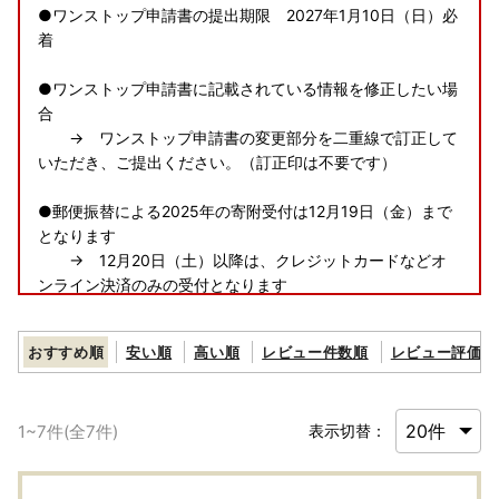
●ワンストップ申請書の提出期限 2027年1月10日（日）必
着
●ワンストップ申請書に記載されている情報を修正したい場
合
→ ワンストップ申請書の変更部分を二重線で訂正して
いただき、ご提出ください。（訂正印は不要です）
●郵便振替による2025年の寄附受付は12月19日（金）まで
となります
→ 12月20日（土）以降は、クレジットカードなどオ
ンライン決済のみの受付となります
●福智町ふるさと納税に関するお問い合わせ先は、下記のと
おすすめ順
安い順
高い順
レビュー件数順
レビュー評価順
おりになります。お掛け間違えのないようにご連絡ください
ませ。
1
~
7
件(全
7
件)
表示切替：
福智町ふるさと納税まごころ窓口
TEL：050-3172-9450 （受付時間 9：00～17：30）
FAX：092-410-8432