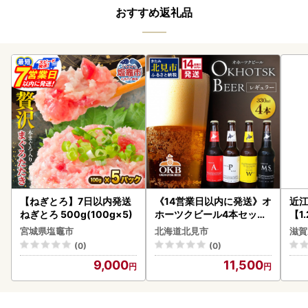
おすすめ返礼品
【ねぎとろ】7日以内発送
《14営業日以内に発送》オ
近
ねぎとろ 500g(100g×5)
ホーツクビール4本セット
【1
( 飲料 飲み物 お酒 ビール
】【
宮城県塩竈市
北海道北見市
滋賀
クラフトビール 瓶ビール
(0)
(0)
贈答 ギフト 贈り物 お中元
9,000
11,500
御中元 お歳暮 御歳暮 お祝
い プレゼント モルトビー
ル 麦芽100% 熨斗 のし )【
028-0064】