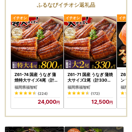
ふるなびイチオシ返礼品
※福智町では、ふるさと納税業務を外部委託しております。
※0947-22-0555は、福智町役場総務課の電話番号（代表番
号）となりますのでご注意くださいませ。
★【重要】福智町ワンストップ特例申請受付済通知のお知ら
せ★
いつも福智町を応援していただき、誠にありがとうございま
す。
受付済通知につきましては、ご登録いただいたメールアドレ
ス宛にお送りさせていただいております。
アドレスが未登録、送信出来なかった方には別途封書にてお
Z61-74 国産 うなぎ 蒲
Z61-71 国産 うなぎ 蒲焼
Z61
送りさせていただきます。
焼特大サイズ4尾（計80
大サイズ2尾（計330g
ン 1
0g以上） うなぎ
以上） うなぎ
※ドメイン設定により、メールが受信できない状態になって
福岡県福智町
福岡県福智町
福岡県
いる可能性がありますので、設定をご確認ください。
(224)
(172)
申請書の紛失、不明点その他お問い合わせはふるさと納税ま
24,000
12,500
ごころ窓口までお願いいたします。
また、ワンストップ特例申請書の提出先は以下のとおりとな
ります。