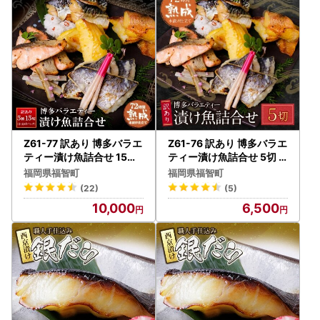
【ワンストップ特例申請書提出先】
〒811-2303 福岡県糟屋郡粕屋町酒殿4-2-10 2階 福
智町ふるさと納税まごころ窓口 宛
※福智町ではふるさと納税業務を外部委託しています。
【返礼品は「一時所得」として課税の対象となります】
都道府県・市区町村にふるさと納税し、返礼品を受け取っ
た場合の経済的利益（返礼品の価額）は、一時所得に該当し
Z61-77 訳あり 博多バラエ
Z61-76 訳あり 博多バラエ
ます。以下の計算式で一時所得が生じる場合は、申告が必要
ティー漬け魚詰合せ 15切
ティー漬け魚詰合せ 5切
魚
魚
となります。
福岡県福智町
福岡県福智町
※1
返礼品の価額」には、運送料は含まれません。
(22)
(5)
※2
「一時所得」とは、継続性がなく、労働の対価や商売な
10,000
6,500
どで得た所得ではない所得のことです。
▶
詳細はこちら【国税庁ＨＰ】
≪一時所得の計算式の表≫
一時所得の金額 ＝ 収入金額
[A]
－ 支出金額
[B]
－ 特別控
除額
[50万円]