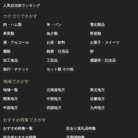
人気自治体ランキング
カテゴリでさがす
肉・ハム類
米・パン
電化製品
果実類
魚介類
野菜類
酒・アルコール
お茶・飲料
お菓子・スイーツ
麺類
雑貨・日用品
卵
加工食品
工芸品
感謝状・記念品
旅行・チケット
セット類 その他
地域でさがす
地域一覧
北海道地方
東北地方
関東地方
中部地方
近畿地方
中国地方
四国地方
九州地方
おすすめ特集でさがす
おすすめ特集一覧
訳あり返礼品特集
担当者おすすめ特集
定期便特集