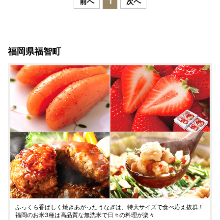
前へ
1
次へ
福岡県福智町
ふっくら香ばしく焼きあがったうなぎは、特大サイズで食べ応え抜群！
福岡のお米3種は高品質な無洗米で日々の料理が楽々