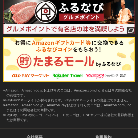
Amazon、Amazon.co.jpおよびそのロゴは、Amazon.com,Inc.またはその関連会社
の商標です。
PayPayマネーライトが付与されます。PayPayマネーライトの出金はできません。
Amazon、Amazon.co.jp、Amazon Payおよびそれらのロゴは、Amazon.com, Inc.
またはその関連会社の商標です。
PayPay、PayPayのロゴ、ペイペイ、Ｐのロゴは、LINEヤフー株式会社の登録商標ま
たは商標です。
会社概要
利用規約