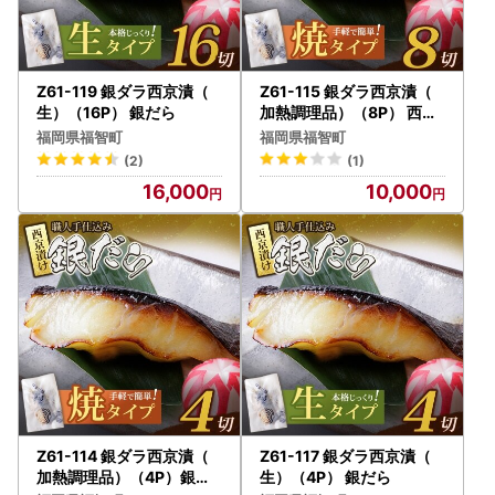
[A]
：その年中の一時所得に係る総収入金額（ふるさと納税
の場合は返礼品を受け取った年の価額）
[B]
：その収入を得るために支出した金額の合計額（寄附金
として支出した金額は含まれません。）
Z61-119 銀ダラ西京漬（
Z61-115 銀ダラ西京漬（
[特別控除額]：[A]－[B]と50万円のいずれか少ない金額
生）（16P） 銀だら
加熱調理品）（8P） 西京
漬け
※
計算式で算出された一時所得の金額の2分の1が、その年の
福岡県福智町
福岡県福智町
総所得金額に算入されます。
(2)
(1)
16,000
10,000
【ふるさと納税の“詐欺サイト”にご注意ください！】
自治体のふるさと納税サイトの画像や返礼品名をコピー
し、入金させようとする悪質な詐欺サイトが確認されていま
す。
詐欺サイトに共通する点を以下にまとめていますので、ふ
るさと納税詐欺の被害にあわないようご注意ください。
※1
運営会社の住所、電話番号及びメールアドレスがない。
※2
メールアドレスがフリーメールとなっている。
※3
支払方法が口座振込しかない、または口座名義人と販売
事業者が異なる。
※4
正規の価格からの値引き率が高く、特別価格を宣伝文句
Z61-114 銀ダラ西京漬（
Z61-117 銀ダラ西京漬（
にしている。
（ふるさと納税に値引きはありません）
加熱調理品）（4P）銀だ
生）（4P） 銀だら