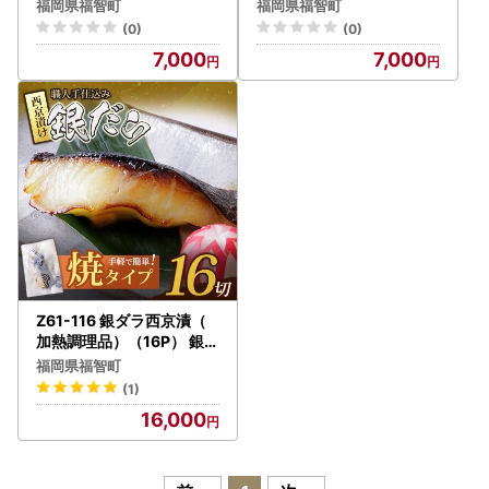
ら
福岡県福智町
福岡県福智町
(0)
(0)
7,000
7,000
Z61-116 銀ダラ西京漬（
加熱調理品）（16P） 銀だ
ら
福岡県福智町
(1)
16,000