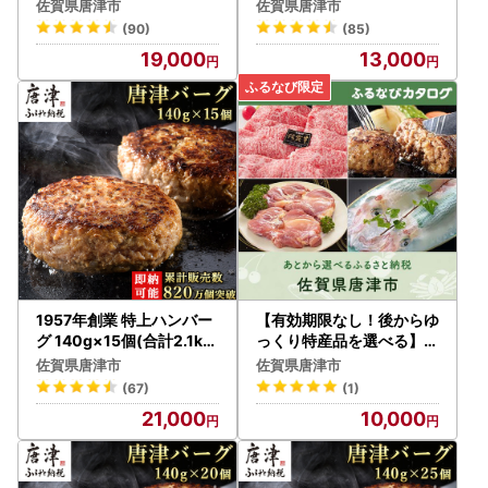
感! 約200g×2(合計約40
ハンバーグ
佐賀県唐津市
佐賀県唐津市
0g)
(90)
(85)
19,000
13,000
1957年創業 特上ハンバー
【有効期限なし！後からゆ
グ 140g×15個(合計2.1kg)
っくり特産品を選べる】佐
ハンバーグ
賀県唐津市カタログポイン
佐賀県唐津市
佐賀県唐津市
ト
(67)
(1)
21,000
10,000