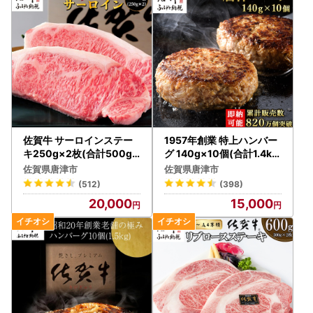
佐賀牛 サーロインステー
1957年創業 特上ハンバー
キ250g×2枚(合計500g)
グ 140g×10個(合計1.4kg
ステーキ
) ハンバーグ
佐賀県唐津市
佐賀県唐津市
(512)
(398)
20,000
15,000