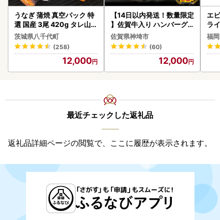
うなぎ 蒲焼 真空パック 特
【14日以内発送！数量限定
エビ
選 国産 3尾 420g タレ山椒
】佐賀牛入り ハンバーグ 2
ラ
付き うな重 ひつまぶし 訳
2個 2.6kg(120g×22個)(H
茨城県八千代町
佐賀県神埼市
福岡
あり 茨城 ウナギ 鰻 個包装
083106)
(258)
(60)
人気 美味しい 小分け 八千
12,000
12,000
代町
最近チェックした返礼品
返礼品詳細ページの閲覧で、ここに履歴が表示されます。