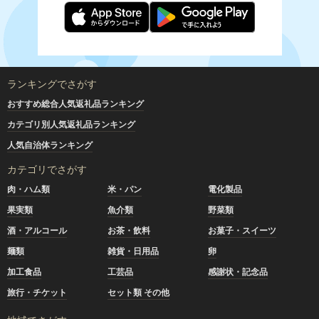
ランキングでさがす
おすすめ総合人気返礼品ランキング
カテゴリ別人気返礼品ランキング
人気自治体ランキング
カテゴリでさがす
肉・ハム類
米・パン
電化製品
果実類
魚介類
野菜類
酒・アルコール
お茶・飲料
お菓子・スイーツ
麺類
雑貨・日用品
卵
加工食品
工芸品
感謝状・記念品
旅行・チケット
セット類 その他