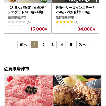
【ふるなび限定】恐竜チキ
佐賀牛サーロインステーキ
ンナゲット 500g×4袋(合
250g×2枚(合計500g) ス
計2kg)
テーキ
佐賀県唐津市
佐賀県唐津市
(0)
(6)
15,000
34,000
前へ
1
2
3
4
5
次へ
佐賀県唐津市