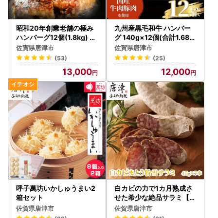
昭和20年創業老舗の極み
九州産黒毛和牛 ハンバー
ハンバーグ12個(1.8kg) ハ
グ 140g×12個(合計1.68k
ンバーグ
g)
佐賀県唐津市
佐賀県唐津市
(53)
(25)
13,000
12,000
呼子萬坊いかしゅうまい2
白カビの力で1カ月熟成さ
箱セット
せた希少な絶品サラミ【冷
凍】
佐賀県唐津市
佐賀県唐津市