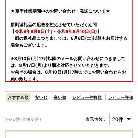
★夏季休業期間中のお問い合わせ・発送について★
原則返礼品の配送を控えさせていただく期間
【
令和8年8月8日(土)～令和8年8月16日(日)
】
一部の返礼品につきましては、8月8日(土)以降もお届けする
場合もございます。
※8月10日(月)17時以降のメールお問い合わせにつきまして
は、8月17日(月)より順次対応させていただきます。
お急ぎの場合は、8月10日(月)17時までにお問い合わせをお
願い致します。
【お問い合わせ先】
おすすめ順
安い順
高い順
レビュー件数順
レビュー評価順
唐津市ふるさと納税サポート室
TEL 0955-58-8402（平日9:00～17:00）
メールアドレス：karatsufurusato@sa-ki.co.jp
1
~
20
件(全
903
件)
表示切替：