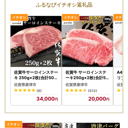
ふるなびイチオシ返礼品
佐賀牛サーロインステー
佐賀牛 サーロインステ
A4～
キ 250g×2枚(合計500
ーキ250g×2枚(合計50
リブロ
g) ステーキ
0g) ステーキ
0g×
佐賀県唐津市
佐賀県唐津市
佐賀県
テー
(6)
(512)
34,000
20,000