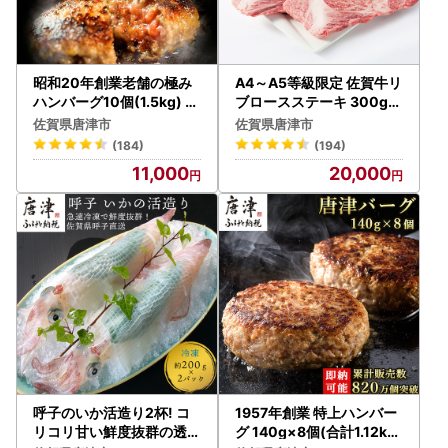
昭和20年創業老舗の極み
A4～A5等級限定 佐賀牛リ
ハンバーグ10個(1.5kg) ハ
ブロースステーキ 300g×
ンバーグ
2枚(合計600g) ステーキ
佐賀県唐津市
佐賀県唐津市
(184)
(194)
11,000
20,000
呼子のいか活造り2杯! コ
1957年創業 特上ハンバー
リコリ甘い鮮度抜群の透明
グ 140g×8個(合計1.12kg)