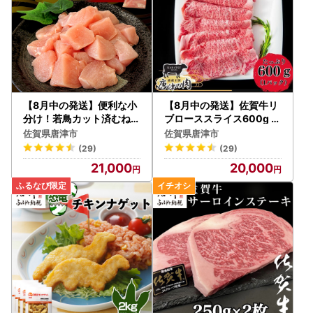
【8月中の発送】便利な小
【8月中の発送】佐賀牛リ
分け！若鳥カット済むね肉
ブローススライス600g 霜
200g×24袋(合計4.8kg)
降り ステーキ
佐賀県唐津市
佐賀県唐津市
鶏肉 唐揚げ 親子丼 お弁当
(29)
(29)
21,000
20,000