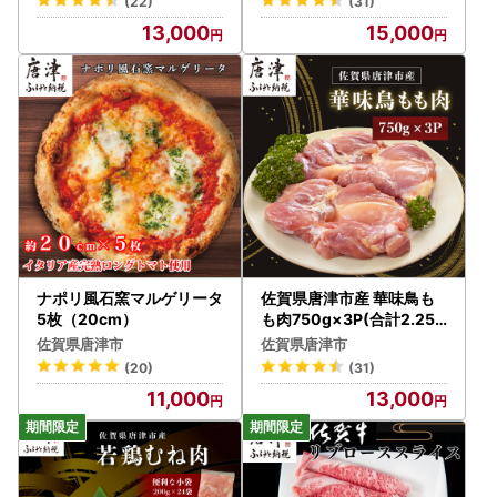
(22)
(31)
13,000
15,000
ナポリ風石窯マルゲリータ
佐賀県唐津市産 華味鳥も
5枚（20cm）
も肉750g×3P(合計2.25k
g)
佐賀県唐津市
佐賀県唐津市
(20)
(31)
11,000
13,000