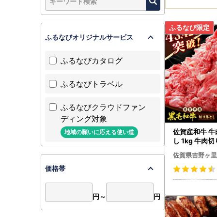
ふるなびオリジナルサービス
ふるなびカタログ
ふるなびトラベル
ふるなびクラウドファン
ディング対象
佐賀産和牛 
地域の願いに応える使い道
し 1kg 牛肉
X001]
佐賀県吉野ヶ里
価格帯
円～
円