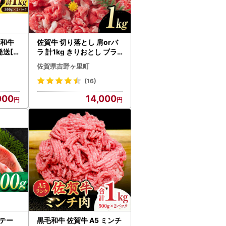
 和牛
佐賀牛 切り落とし 肩orバ
発送[F
ラ 計1kg きりおとし ブラ
ンド牛[FDB007]
佐賀県吉野ヶ里町
(16)
000
14,000
テー
黒毛和牛 佐賀牛 A5 ミンチ