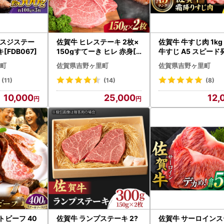
ミスジステー
佐賀牛 ヒレステーキ 2枚×
佐賀牛 牛すじ肉 1kg
[FDB067]
150gすてーき ヒレ 赤身[F
牛すじ A5 スピード
CY005]
CX002]
町
佐賀県吉野ヶ里町
佐賀県吉野ヶ里町
(11)
(14)
(8)
10,000
25,000
12,
トビーフ 40
佐賀牛 ランプステーキ 2?
佐賀牛 サーロインス