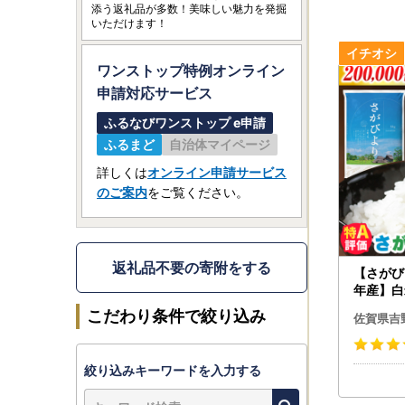
添う返礼品が多数！美味しい魅力を発掘
いただけます！
ワンストップ特例オンライン
申請
対応サービス
ふるなびワンストップ e申請
ふるまど
自治体マイページ
詳しくは
オンライン申請サービス
のご案内
をご覧ください。
返礼品不要の寄附をする
【さがび
年産】白
賀県産米 
こだわり条件で絞り込み
佐賀県吉
]
絞り込みキーワードを入力する