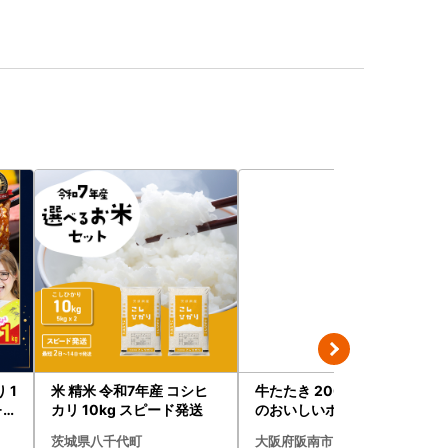
米 精米 令和7年産 コシヒ
牛たたき 200gと 名倉商店
-1
カリ 10kg スピード発送
のおいしいポン酢 30ml
茨城県八千代町
大阪府阪南市