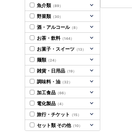
魚介類
（89）
野菜類
（30）
酒・アルコール
（8）
お茶・飲料
（144）
お菓子・スイーツ
（13）
麺類
（24）
雑貨・日用品
（19）
調味料・油
（32）
加工食品
（66）
電化製品
（4）
旅行・チケット
（15）
セット類 その他
（10）