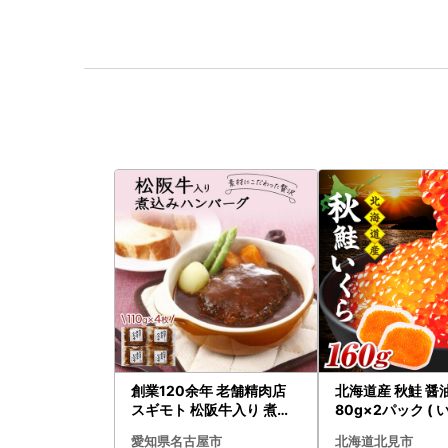
創業120余年 老舗精肉店
北海道産 秋鮭 醤
スギモト 松阪牛入り 煮込
80g×2パック ( 
み ハンバーグ 110g×4枚
クラ 魚卵 鮭 サケ
愛知県名古屋市
北海道北見市
惣菜 お取り寄せ グルメ ハ
くら 醤油漬け パ