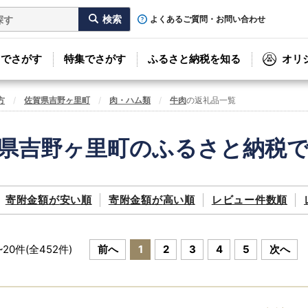
よくあるご質問・お問い合わせ
リでさがす
特集でさがす
ふるさと納税を知る
オリ
方
佐賀県吉野ヶ里町
肉・ハム類
牛肉
の返礼品一覧
県吉野ヶ里町のふるさと納税
寄附金額が
安い順
寄附金額が
高い順
レビュー件数順
~
20
件(全
452
件)
前へ
1
2
3
4
5
次へ