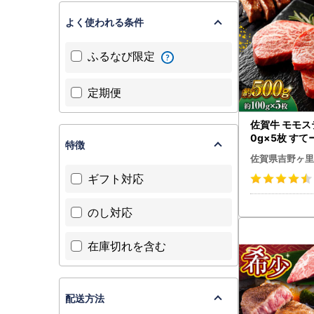
よく使われる条件
ふるなび限定
定期便
佐賀牛 モモス
0g×5枚 すて
特徴
も [FDB057]
佐賀県吉野ヶ里
ギフト対応
のし対応
在庫切れを含む
配送方法