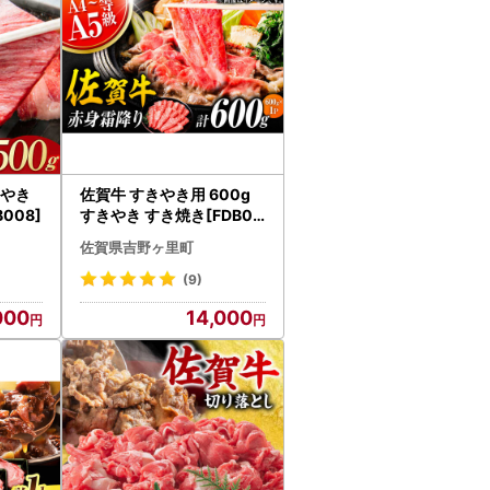
 やき
佐賀牛 すきやき用 600g
008]
すきやき すき焼き[FDB06
4]
佐賀県吉野ヶ里町
(9)
000
14,000