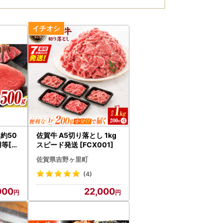
約50
佐賀牛 A5切り落とし 1kg
等[F
スピード発送 [FCX001]
佐賀県吉野ヶ里町
(4)
000
22,000