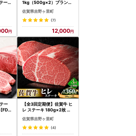
ステーキ
1kg（500g×2）ブランド
和牛 スピード発送[FCX00
佐賀県吉野ヶ里町
3]
(7)
000
12,000
テー
【全3回定期便】佐賀牛 ヒ
[FDP
レ ステーキ 180g×2枚 黒
毛和牛[FBX018]
佐賀県吉野ヶ里町
(4)