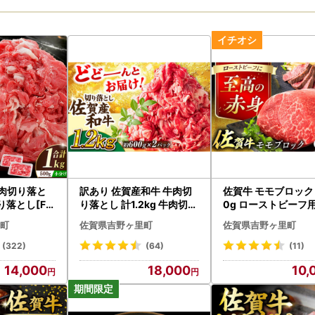
牛肉切り落と
訳あり 佐賀産和牛 牛肉切
佐賀牛 モモブロック 
切り落とし[FB
り落とし 計1.2kg 牛肉切り
0g ローストビーフ用
落とし[FDB001]
DB026]
町
佐賀県吉野ヶ里町
佐賀県吉野ヶ里町
(322)
(64)
(11)
14,000
18,000
10,