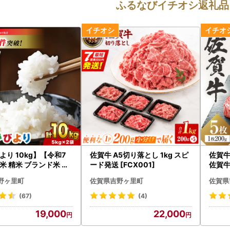
ふるなびイチオシ返礼品
より 10kg】【令和7
佐賀牛 A5切り落とし 1kg スピ
佐賀牛
米 精米 ブランド米 佐
ード発送 [FCX001]
佐賀牛
さがびより [FBM018
001]
野ヶ里町
佐賀県吉野ヶ里町
佐賀県
(67)
(4)
19,000
22,000