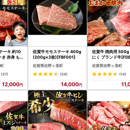
テーキ 約10
佐賀牛モモステーキ 400g
佐賀牛 焼肉用 500g
ーき 赤身 も
(200g×2枚)[FBF001]
にく ブランド牛[FDB
町
佐賀県吉野ヶ里町
佐賀県吉野ヶ里町
(37)
(26)
(14)
12,000
14,000
11,