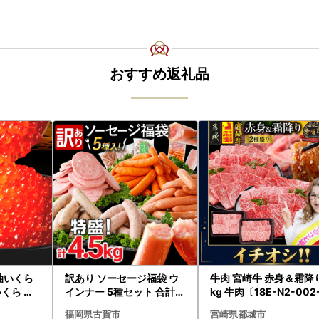
おすすめ返礼品
油いくら
訳あり ソーセージ福袋 ウ
牛肉 宮崎牛 赤身＆霜降り 1
いくら イ
インナー 5種セット 合計4.
kg 牛肉〔18E-N2-002
 さけ 鮭い
5kg ソーセージ
kg-S4A6-CF〕
福岡県古賀市
宮崎県都城市
ック 北海