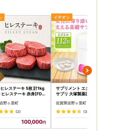
ヒレステーキ 5枚 計1kg
サプリメント エクエル 28日分
佐賀
 ヒレステーキ 赤身[FDP
サプリ 大塚製薬[FDT001]
ロー
吉野ヶ里町
佐賀県吉野ヶ里町
佐
(2)
(3)
100,000
16,000