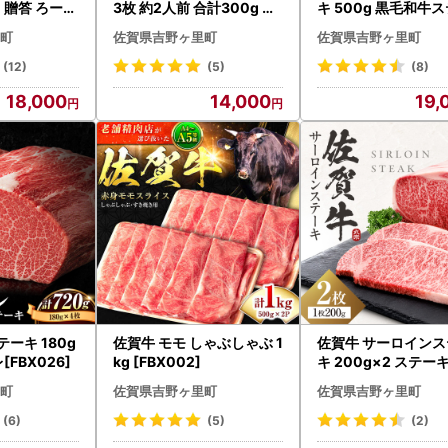
 贈答 ろーす
3枚 約2人前 合計300g す
キ 500g 黒毛和牛
てーき ステーキ 黒毛和牛 [
[FDB010]
町
佐賀県吉野ヶ里町
佐賀県吉野ヶ里町
FCY003]
(12)
(5)
(8)
18,000
14,000
19,
ーキ 180g
佐賀牛 モモ しゃぶしゃぶ 1
佐賀牛 サーロインス
[FBX026]
kg [FBX002]
キ 200g×2 ステーキ
010]
町
佐賀県吉野ヶ里町
佐賀県吉野ヶ里町
(6)
(5)
(2)