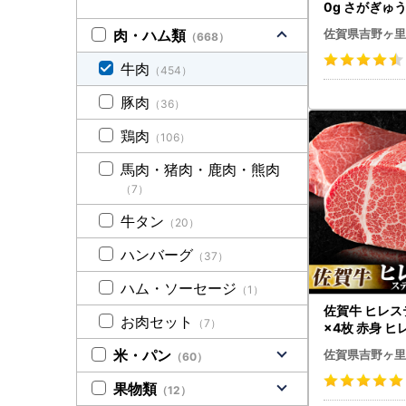
0g さがぎゅう
とびーふ スピード発送[FC
肉・ハム類
佐賀県吉野ヶ里
（668）
X004]
牛肉
（454）
豚肉
（36）
鶏肉
（106）
馬肉・猪肉・鹿肉・熊肉
（7）
牛タン
（20）
ハンバーグ
（37）
ハム・ソーセージ
（1）
佐賀牛 ヒレステ
お肉セット
（7）
×4枚 赤身 ヒレ
米・パン
佐賀県吉野ヶ里
（60）
果物類
（12）