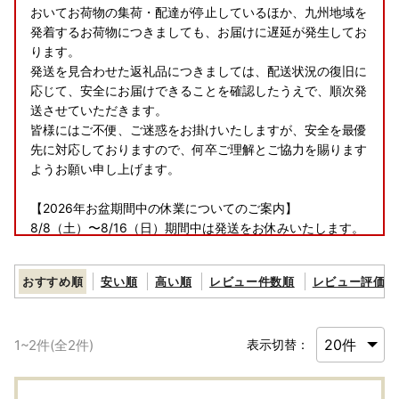
おいてお荷物の集荷・配達が停止しているほか、九州地域を
発着するお荷物につきましても、お届けに遅延が発生してお
ります。
発送を見合わせた返礼品につきましては、配送状況の復旧に
応じて、安全にお届けできることを確認したうえで、順次発
送させていただきます。
皆様にはご不便、ご迷惑をお掛けいたしますが、安全を最優
先に対応しておりますので、何卒ご理解とご協力を賜ります
ようお願い申し上げます。
【2026年お盆期間中の休業についてのご案内】
8/8（土）〜8/16（日）期間中は発送をお休みいたします。
8/7（金）お届け分までは通常通りお届けいたします。
長期不在のご予定がある場合は事前にご連絡ください。
おすすめ順
安い順
高い順
レビュー件数順
レビュー評価順
※出荷準備の都合により、出荷後のご連絡には対応できませ
ん。あらかじめご了承ください。
1
~
2
件(全
2
件)
表示切替：
【お問い合わせへのご回答について】
現在、多数のお問い合わせを頂戴しており、ご回答までに通
常よりお時間をいただいております。