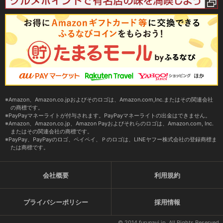
Amazon、Amazon.co.jpおよびそのロゴは、Amazon.com,Inc.またはその関連会社
の商標です。
PayPayマネーライトが付与されます。PayPayマネーライトの出金はできません。
Amazon、Amazon.co.jp、Amazon Payおよびそれらのロゴは、Amazon.com, Inc.
またはその関連会社の商標です。
PayPay、PayPayのロゴ、ペイペイ、Ｐのロゴは、LINEヤフー株式会社の登録商標ま
たは商標です。
会社概要
利用規約
プライバシーポリシー
採用情報
© 2014 furunavi.jp, All Rights Reserved.