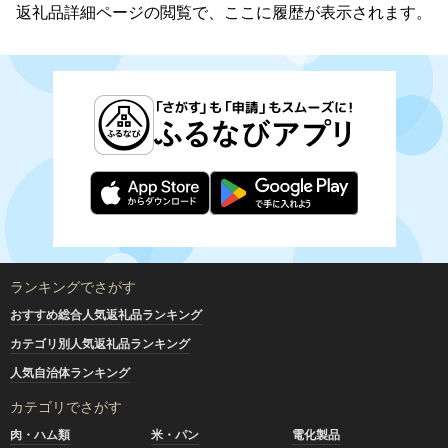
注意ください。
返礼品詳細ページの閲覧で、ここに履歴が表示されます。
【一時所得について】
寄附者へのお礼として特産品を送る場合がありますが、これ
は一時所得に該当します。
これは、ふるさと納税(寄附)が収入(特産品)を得るための支
出として扱われず、寄附金控除の対象とされていることに伴
うものであり、一時所得は、年間50万円を超える場合に、
超えた額について課税対象となります。
なお、懸賞や福引きの賞金品、生命保険の一時金や損害保険
の満期払戻金なども、一時所得に該当しますのでご注意くだ
さい。
一時所得について、詳しくは
国税庁のHP
をご覧下さい。
ランキングでさがす
(参考：総務省 ふるさと納税ポータルサイト)
おすすめ総合人気返礼品ランキング
カテゴリ別人気返礼品ランキング
人気自治体ランキング
カテゴリでさがす
肉・ハム類
米・パン
電化製品