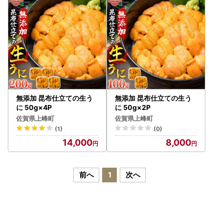
た場合、再発送はいたしかねます。また、備考欄に不在日以
外のご要望を記入いただきましてもご対応いたしかねますの
で、予めご了承ください。
返礼品のお届け予定日について、電話・メール等による個別
の連絡はいたしかねますので、予めご了承ください。
のし・ラッピングなど、一部の返礼品を除き贈答対応はいた
しかねます。
発送の際の伝票等には「ふるさと納税」の表記が入ります。
予めご了承ください。
無添加 昆布仕立ての生う
無添加 昆布仕立ての生う
に 50g×4P
に 50g×2P
また、住所変更やお礼の品の配送先の変更希望の際は必ずご
佐賀県上峰町
佐賀県上峰町
連絡をお願いいたします。
(1)
(0)
※各ふるさと納税ポータルサイト上での変更のみでは既にお
14,000
8,000
申し込みいただいたご寄附には反映されません。ご注意くだ
さい。
前へ
1
次へ
【新しいオンラインワンストップ特例申請方法のご案内】
これまでマイナンバーカードにてご利用が可能だったオンラ
インワンストップ特例申請が、マイナンバーカードが無くて
もご利用いただけるようになりました！