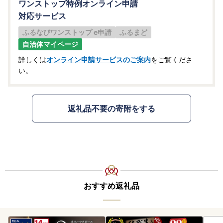
ぜひ寄附にお悩みの方はご活用ください！
ワンストップ特例オンライン申請
ふるなびカタログ/佐賀県上峰町はコチラ（※別タブで開か
対応サービス
れます）
ふるなびワンストップ e申請
ふるまど
自治体マイページ
【ワンストップ特例申請書の提出について】
ワンストップ特例申請書の郵送は行っておりません。
詳しくは
オンライン申請サービスのご案内
をご覧くださ
書類での申請をご希望の場合は、ご自身で申請書をダウンロ
い。
ードのうえご提出ください。
ワンストップ特例申請書は、寄附をした年の翌年の1月10日
必着で下記まで提出してください。
返礼品不要の寄附をする
※個人番号は重要な個人情報です。紛失防止の為、郵送でご
提出いただく際は、簡易書留等のご利用をお勧めします。
〒849-0192
佐賀県三養基郡上峰町大字坊所383番地1 別館2階
上峰町 ふるさと納税担当 宛
おすすめ返礼品
【注意】ワンストップ特例申請書を提出後、寄附した年の翌
年1月1日までに名前や住所等（電話番号を除く）の変更があ
った場合は、1月10日必着で「申請事項変更届出書」を上記
あて先までご提出ください。