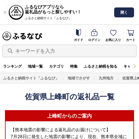
ふるなびアプリなら
返礼品がもっと探しやすい！
開く
ふるさと納税サイト「ふるなび」
ガイド
ログイン
お気に入り
カート
キーワードを入力
ランキング
地域一覧
カテゴリ
特集
ふるさと納税を知る
キャンペ
ふるさと納税サイト「ふるなび」
地域でさがす
九州地方
佐賀県上
佐賀県上峰町の返礼品一覧
上峰町からのご案内
【熊本地震の影響による返礼品のお届けについて】
7月28日に発生した地震の影響により、現在、熊本県全域に