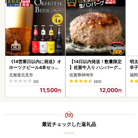
なお、「申請事項変更出書」はワンストップ特例申請におい
てのみ適用されます。「書類送付先」また「返礼品送付先」
の変更はされませんので、ご注意ください。「書類送付先」
と「返礼品送付先」の変更をご希望の方は、下記のお問い合
わせ先までご連絡お願いします。
【ワンストップ特例申請について】
書類到着後、順次受付を行ってまいりますが、登録までにお
時間をいただくことがございます。予めご了承ください。
《14営業日以内に発送》オ
【14日以内発送！数量限定
明太
「書類不備メール」もしくは「ワンストップ特例受付完了メ
ホーツクビール4本セット
】佐賀牛入り ハンバーグ 2
辛
( 飲料 飲み物 お酒 ビール
2個 2.6kg(120g×22個)(H
ール」が寄附申込時に登録されたメールアドレスへ配信され
北海道北見市
佐賀県神埼市
福岡
クラフトビール 瓶ビール
083106)
ますので、ご確認よろしくお願いします。
(0)
(60)
贈答 ギフト 贈り物 お中元
※書類不備の場合は、ワンストップ特例は適用されませんの
11,500
12,000
御中元 お歳暮 御歳暮 お祝
で、できるだけ早く必要書類をご提出くださいますようお願
い プレゼント モルトビー
いします。
ル 麦芽100% 熨斗 のし )【
028-0064】
＜＜詐欺サイトにご注意ください！＞＞
ふるさと納税を割引で取り扱っているように見せかけたサイ
最近チェックした返礼品
トが発見されております。
上峰町のふるさと納税とは一切関係がございませんので、ご