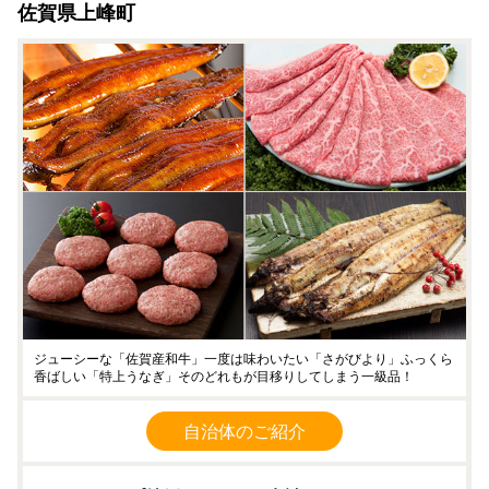
佐賀県上峰町
自治体マイページより「全部アップロード申請」をご利用い
ただきますと、今まで郵便で提出いただいていた書類がネッ
ト上で提出することができます。
郵送の手間が省けて費用もかかりません。
寄付番号をご準備いただき寄付者様の情報登録が完了した
ら、ホーム画面の「オンラインワンストップ申請」をタッ
プ。表示された「マイナンバーカードをお持ちですか？」と
いう質問に「いいえ」とお答えいただくと、全部アップロー
ド申請のご案内が開始されますので、手順に沿ってお手続き
ください。
〈自治体マイページはこちら〉
https://mypg.jp/
【必見！ポイント制ふるさと納税サービス開始】
ポイントは有効期限なし！
ジューシーな「佐賀産和牛」一度は味わいたい「さがびより」ふっくら
“先に寄附してポイントに交換、あとでポイントを使ってゆ
香ばしい「特上うなぎ」そのどれもが目移りしてしまう一級品！
っくり特産品を選ぶ”
新しいふるさと納税サービスを開始しました！
自治体のご紹介
上峰町では佐賀牛や豚肉、鶏肉、うなぎ、お米など魅力ある
特産品をご用意しております。