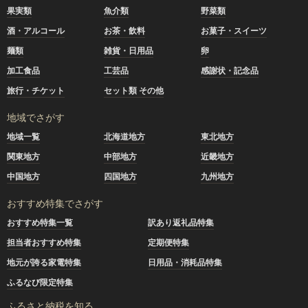
果実類
魚介類
野菜類
酒・アルコール
お茶・飲料
お菓子・スイーツ
麺類
雑貨・日用品
卵
加工食品
工芸品
感謝状・記念品
旅行・チケット
セット類 その他
地域でさがす
地域一覧
北海道地方
東北地方
関東地方
中部地方
近畿地方
中国地方
四国地方
九州地方
おすすめ特集でさがす
おすすめ特集一覧
訳あり返礼品特集
担当者おすすめ特集
定期便特集
地元が誇る家電特集
日用品・消耗品特集
ふるなび限定特集
ふるさと納税を知る