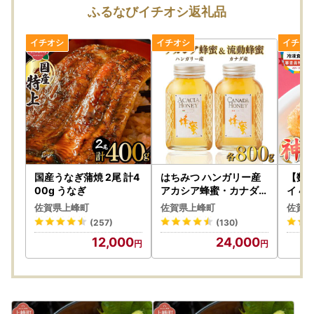
順次対応を進めておりますので、恐れ入りますが今しばらく
ふるなびイチオシ返礼品
お待ちくださいますようお願い申し上げます。
ご迷惑をおかけいたしますが、何卒ご理解・ご協力のほどよ
ろしくお願いいたします。
【総務大臣から「ふるさと納税の対象となる地方団体」とし
て指定を受けました】
佐賀県上峰町は総務大臣の指定により、これまで通りふるさ
と納税の対象となりました。
引き続き上峰町を応援していただきますよう、よろしくお願
い申し上げます。
指定対象期間：令和7年10月1日から令和8年9月30日
国産うなぎ蒲焼 2尾 計4
はちみつ ハンガリー産
【数
00g うなぎ
アカシア蜂蜜・カナダ産
イ 40
流動蜂蜜 はちみつ
【返礼品の発送について】
佐賀県上峰町
佐賀県上峰町
佐賀県
返礼品の発送は、取扱事業者の準備が整い次第順次発送して
(257)
(130)
おりますが、人気のお品につきましてはお時間をいただく場
12,000
24,000
合がございます。
なお、出荷完了次第、「出荷のお知らせメール」が配信され
ますので併せてご確認いただけますと幸いです。
備考欄に不在日のご記入が無く、また、住所変更のご連絡が
無かった際など受取人様のご都合でお受取りいただけなかっ