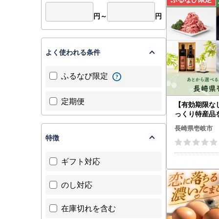
円～
円
※お名前に
フトにて文
よく使われる条件
ふるなび限定
■お問合わ
壱岐市ふる
TEL：050-
定期便
【有効期限な
FAX：050-
っくり特産品
受付時間：9:
崎県壱岐市カ
長崎県壱岐市
(土曜日・
ト
特徴
メール：iki@
ギフト対応
のし対応
在庫切れを含む