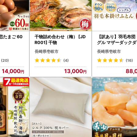
恋たまご 60
干物詰め合わせ（梅） [JD
【訳あり】羽毛布団 
R001] 干物
グル マザーダックダ
0% 1.2kg (色柄おま
長崎県壱岐市
長崎県壱岐市
JDH063]
(20)
(4)
(16)
14,000
13,000
88,