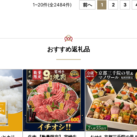
1
~
20
件(全
2484
件)
前へ
1
2
3
おすすめ返礼品
シヒカリ
牛肉 【数量限定】 宮崎牛
おせち 京都三千院の里