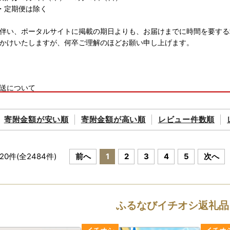
・定期便は除く
伴い、ポータルサイトに掲載の期日よりも、お届けまでに時間を要する
かけいたしますが、何卒ご理解のほどお願い申し上げます。
送について
別に14日以内に発送いたします。
寄附金額が
安い順
寄附金額が
高い順
レビュー件数順
ストップ特例申請書は、ご要望の寄附者様のみ同封いたします。
などでお受け取りができない期間がある場合は、備考欄に必ずご入力く
返礼品のお届け時に破損や傷みなどの不具合があった場合は、速やかに
20
件(全
2484
件)
前へ
1
2
3
4
5
次へ
ご連絡ください。
6月1日発送分より、ヤマト運輸・転送サービスの有料化が発表されてお
変更となる場合は、事前に問い合わせ窓口へご連絡をお願いいたします
ふるなびイチオシ返礼品