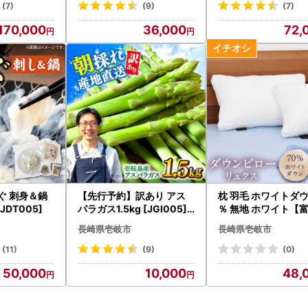
(7)
(9)
(7)
170,000
36,000
72,
ぐ 刺身＆鍋
【先行予約】訳あり アス
枕 羽毛 ホワイトダウ
JDT005]
パラガス1.5kg [JGI005]
％ 無地 ホワイト【
アスパラ 野菜
幸九州】 JDH065
長崎県壱岐市
長崎県壱岐市
(11)
(9)
(0)
50,000
10,000
48,