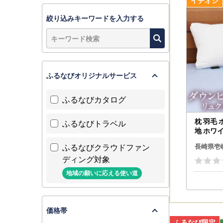
▼ワンスト
当自治体は
絞り込みキーワードを入力する
マイナンバ
ございます
詳しくは壱
ふるなびオリジナルサービス
▼ふるさと
ふるなびカタログ
壱岐市は令
和２５年法
枕 羽毛
ふるなびトラベル
して指定さ
地 ホワ
指定対象期
DH065
ふるなびクラウドファン
長崎県壱
ディング対象
地域の願いに応える使い道
▼個人情報
お寄せいた
せの広報等
価格帯
返礼品発送