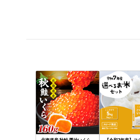
北海道産 秋鮭 醤油いくら
【令和7年産】コ