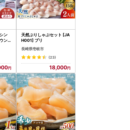
シン
天然ぶりしゃぶセット [JA
ウン9
H001] ブリ
かせ) [
長崎県壱岐市
(23)
000
18,000