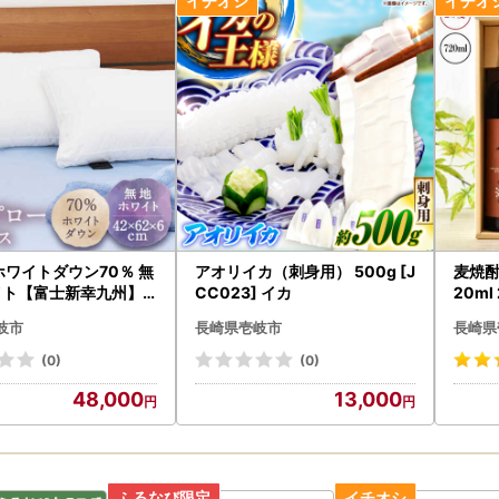
ップ申請について
、スマートフォンによるワンストップ特例申請（IAM)を受け付けてお
ーカードをお持ちの場合は、便利なスマートフォンによるワンストップ特
。
岐市よりお届けのご案内書をご覧くださいませ。
納税の対象となる地方団体の指定について
和７年９月２６日付総務大臣通知「ふるさと納税の対象となる地方団体
律第２２６号）第３７条の２第２項及び第３１４条の７第２項の規定に
 ホワイトダウン70％ 無
アオリイカ（刺身用） 500g [J
麦焼酎
れました。
イト【富士新幸九州】 J
CC023] イカ
20ml
間は、令和７年１０月１日から令和８年９月３０日までです。
岐の華
岐市
長崎県壱岐市
長崎県
(0)
(0)
48,000
13,000
の取り扱いについて
だいた個人情報は、寄附金の受付、入金及び返礼品発送に係る確認・連
に利用するものであり、それ以外の目的で使用するものではありません
に関して、必要最低限の範囲において返礼品取扱い事業者に通知します