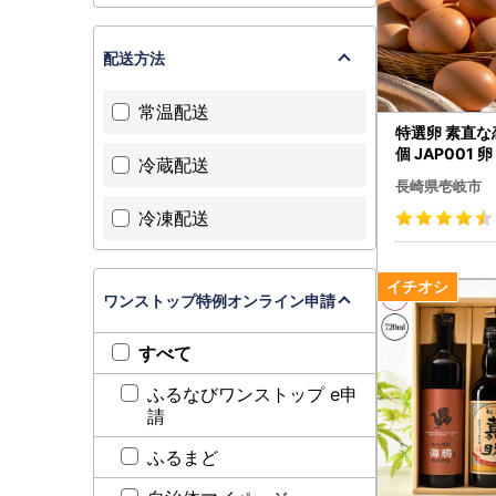
配送方法
常温配送
特選卵 素直な
個 JAP001 卵
冷蔵配送
長崎県壱岐市
冷凍配送
ワンストップ特例オンライン申請
すべて
ふるなびワンストップ e申
請
ふるまど