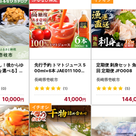
旧字体または機種依存文字などが含まれている場合、当市からお送りす
字化けが発生する可能性がございます。何卒ご了承ください。
せ先■
さと納税お問い合わせ窓口
8885-0497
し！後からゆ
先行予約 トマトジュース 5
定期便 刺身セット 魚
6868-2343
を選べる】長
00ml×6本 JAE011 100%
回 定期便 JFO008
00～17:00
タログポイン
トマトジュース
長崎県壱岐市
長崎県壱岐市
日曜日・祝日及び12月29日～1月3日を除く)
steamship.co.jp
(0)
(1)
(5)
10,000
41,000
144,