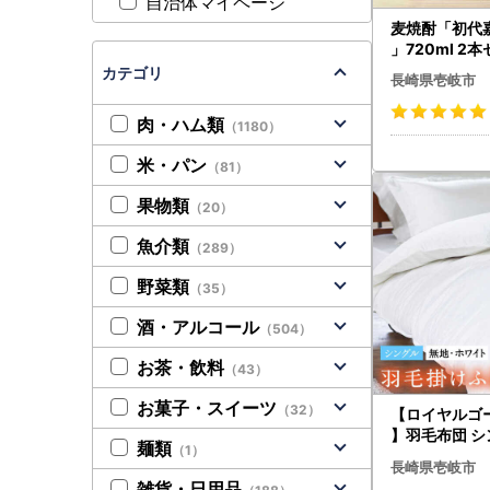
自治体マイページ
麦焼酎「初代
」720ml 2本
01] 壱岐の華
カテゴリ
長崎県壱岐市
比べ
肉・ハム類
（1180）
米・パン
（81）
果物類
（20）
魚介類
（289）
野菜類
（35）
酒・アルコール
（504）
お茶・飲料
（43）
お菓子・スイーツ
（32）
【ロイヤルゴ
】羽毛布団 シ
麺類
（1）
イトプリンセ
長崎県壱岐市
ースダウン93% 
雑貨・日用品