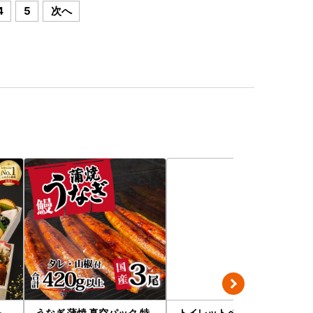
4
5
次へ
＆
うなぎ 蒲焼 真空パック 特
トイレットペーパー ソフ