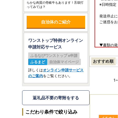
らかな肉質の壱岐牛もあります！舌鼓打
※日時指定
ってみては？
発送停止に
自治体のご紹介
ご迷惑をお
ワンストップ特例オンライン
▼書類の発
申請
対応サービス
※重要※
ふるなびワンストップ e申請
返礼品とは
おすすめ順
ふるまど
自治体マイページ
なお、ワン
詳しくは
オンライン申請サービス
・長期不在
のご案内
をご覧ください。
・万が一、
1
~
窓口』まで
※令和5年
お届け先が
返礼品不要の寄附をする
こだわり条件で絞り込み