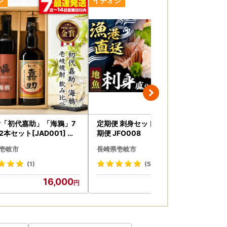
ります。
例申請（IAM)をご利用いただけますと幸いで
の指定について（通知）」にて、地方税法（昭
基づき、ふるさと納税の対象となる地方団体と
「初代嘉助」「海鴉」7
定期便 刺身セット 魚 全12回 定
ミナ
 2本セット[JAD001] 壱
期便 JFO008
 麦焼酎 飲み比べ
壱岐市
長崎県壱岐市
長
(1)
(5)
16,000
144,000
絡、各種お問い合わせ、寄附の使い道のお知ら
。
。