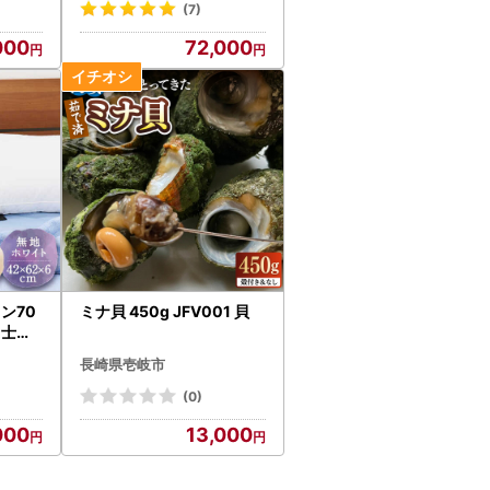
(7)
000
72,000
ン70
ミナ貝 450g JFV001 貝
富士新
長崎県壱岐市
(0)
000
13,000