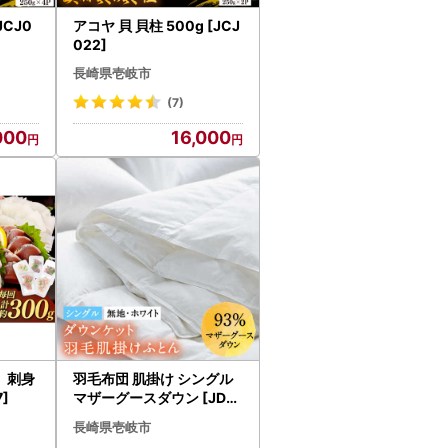
JCJ0
アコヤ 貝 貝柱 500g [JCJ
022]
長崎県壱岐市
(7)
000
16,000
 刺身
羽毛布団 肌掛け シングル
]
マザーグースダウン [JDH
024] 布団 夏 も快適
長崎県壱岐市