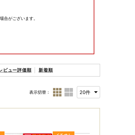
場合がございます。
レビュー評価順
新着順
ださい。原則、再送はいたしかねます
下記記載の『壱岐市ふるさと納税お問い合わせ
表示切替：
ります。転送の際は、ご注意ください。
。