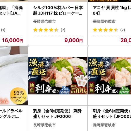
嘉助」「海鴉
シルク100％枕カバー 日本
アコヤ 貝 貝柱 1kg [
セット[JAD0
製 JDH117 枕 ピローケー
04]
 麦焼酎 飲み
ス
長崎県壱岐市
長崎県壱岐市
(1)
(7)
(7)
16,000
9,000
28,
ールドラベル
刺身（全3回定期便） 刺身
刺身（全6回定期便）
ングル ホワ
盛りセット JFO006
盛りセット [JFO007
ス マザーグ
長崎県壱岐市
長崎県壱岐市
1.2kg [JD