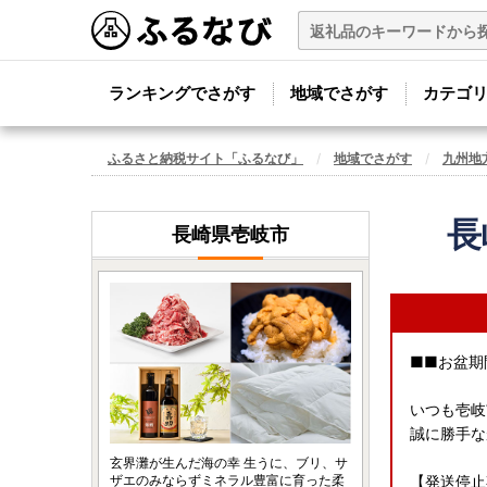
ランキングでさがす
地域でさがす
カテゴ
ふるさと納税サイト「ふるなび」
地域でさがす
九州地
長
長崎県壱岐市
■■お盆期
いつも壱岐
誠に勝手な
玄界灘が生んだ海の幸 生うに、ブリ、サ
ザエのみならずミネラル豊富に育った柔
【発送停止