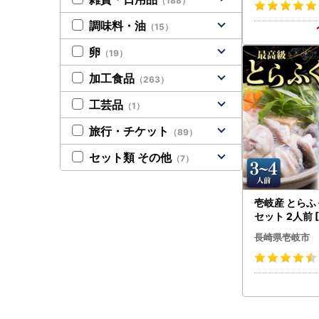
（188）
H002]
調味料・油
（15）
卵
（19）
加工食品
（263）
工芸品
（1）
旅行・チケット
（89）
セット類 その他
（7）
壱岐産 とらふ
セット 2人前 [
長崎県壱岐市