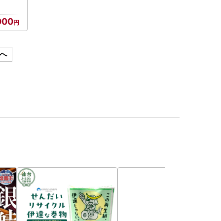
ーメン
原市 /
000
へ