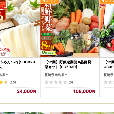
ては
こちら
をご確認ください。
お届けについて】
つきましては、提供事業者より直接お届け致します。
につきましては、返礼品によって異なりますので、商品ページをご確認
っては、お申込み過多により掲載の配送期日よりお時間がかかる場合が
いたしましたら、メールにてお荷物の問い合わせ番号をお知らせいたし
ミングによって、返礼品の到着とメールが前後する場合がございます、
めん 9kg [SDG029
【12回】野菜定期便 8品目 野
【12
旧字体または機種依存文字などが含まれている場合、当市からお送りす
ん
菜セット [SCZ030]
CB09
字化けが発生する可能性がございます。
ください。
島原市
長崎県南島原市
長崎県
(20)
(0)
の取り扱いについて】
24,000
108,000
だいた個人情報は、寄附金の受付、入金及び返礼品発送に係る確認・連
に利用するものであり、
目的で使用するものではありません。返礼品発送に関して、必要最低限