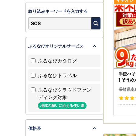
詳細につい
絞り込みキーワードを入力する
【返礼品の
・返礼品に
なお、納期
（状況によ
ふるなびオリジナルサービス
発送が完了
出荷のタイ
ふるなびカタログ
手延べそう
ふるなびトラベル
※お名前に
] そうめ
フトにて文
ふるなびクラウドファン
何卒ご了承
長崎県南
ディング対象
【個人情報
地域の願いに応える使い道
お寄せいた
せの広報等
それ以外の
価格帯
す。