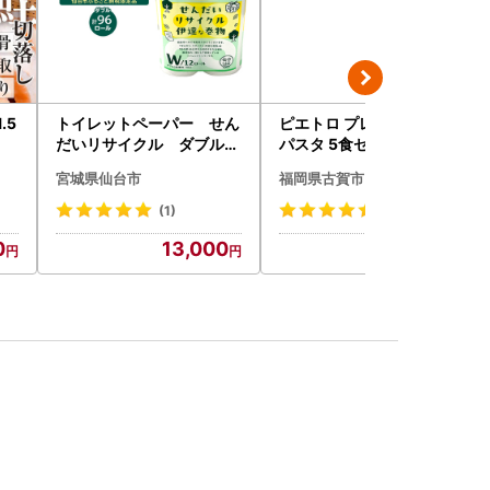
.5
トイレットペーパー せん
ピエトロ プレミアム 冷凍
だいリサイクル ダブル9
パスタ 5食セット パスタ
6ロール｜トイレット
宮城県仙台市
福岡県古賀市
(1)
(14)
0
13,000
24,000