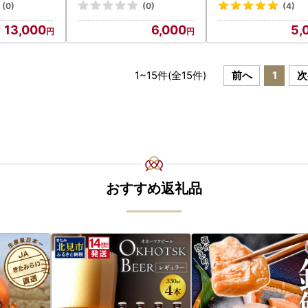
ん 麺類 / 南島原市 / 野村屋
手延べそうめん ソ
(0)
(0)
(4)
[SCS016]
素麺 ソーメン / 南島
13,000
6,000
5,
野村屋 [SCS010]
1
~
15
件(全
15
件)
前へ
1
次
おすすめ返礼品