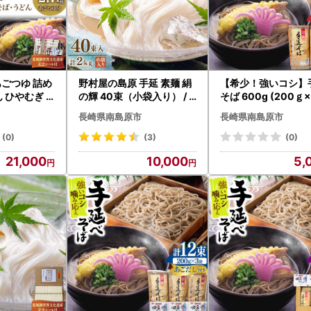
ふるさと納税サポート室】
8885-0521
mishimabara@steamship.co.jp
30～17:00
あごつゆ 詰め
野村屋の島原 手延 素麺 絹
【希少！強いコシ】
及び年末年始を除く
の輝 40束（小袋入り） /
そば 600g (200ｇ×
のお問い合わせにつきましては、
島原市 / 野
そうめん 南島原市 / 野村屋
蕎麦 ソバ そば 乾麺 麺
長崎県南島原市
長崎県南島原市
順次対応いたしますので、ご返信にお時間を頂戴いたします。
]
[SCS009]
島原市 / 野村屋[SCS
(0)
(3)
(0)
21,000
10,000
5,