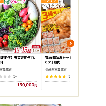
ください。
ございますので、予めご了承ください。）
ます。
何卒ご了承ください。
回定期便】野菜定期便 [S
鶏肉 華味鳥セット 2.4kg [SFS
【
るメールにおいて、システム上一部のメールソ
3]
001] 鶏肉
期便
南島原市
長崎県南島原市
長
(0)
(2)
159,000
14,000
絡、各種お問い合わせ、寄附の使い道のお知ら
の範囲において返礼品取扱い事業者に通知しま