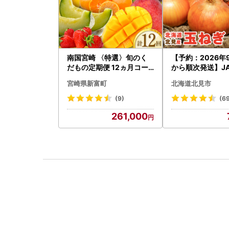
南国宮崎 〈特選〉旬のく
【予約：2026年
だもの定期便 12ヵ月コー
から順次発送】J
ス【F84-25】
らい産 玉ねぎ Lサ
宮崎県新富町
北海道北見市
g ( タマネギ た
)【210-0003-2
(9)
(6
261,000