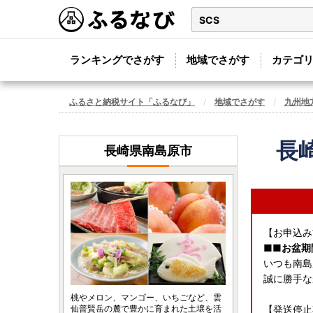
ランキングでさがす
地域でさがす
カテゴ
ふるさと納税サイト「ふるなび」
地域でさがす
九州地
長
長崎県南島原市
【お申込み
■■お盆期
いつも南島
誠に勝手な
桃やメロン、マンゴー、いちごなど、雲
仙普賢岳の麓で豊かに育まれた土壌を活
【発送停止