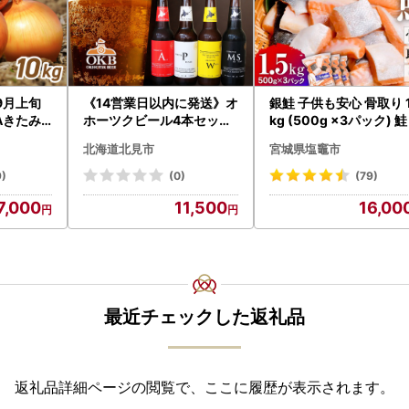
9月上旬
《14営業日以内に発送》オ
銀鮭 子供も安心 骨取り 1
Aきたみ
ホーツクビール4本セット
kg (500g ×3パック) 鮭
イズ 10k
( 飲料 飲み物 お酒 ビール
北海道北見市
宮城県塩竈市
まねぎ 野菜
クラフトビール 瓶ビール
026】
贈答 ギフト 贈り物 お中元
9)
(0)
(79)
御中元 お歳暮 御歳暮 お祝
7,000
11,500
16,00
い プレゼント モルトビー
ル 麦芽100% 熨斗 のし )【
028-0064】
最近チェックした返礼品
返礼品詳細ページの閲覧で、ここに履歴が表示されます。