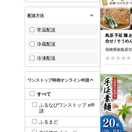
【南島原市
配送方法
TEL：050-
Mail：mina
常温配送
受付時間：9:
島原 手延 麺 
※土日祝日
合せ / そうめん ひやむぎ
※年末年始
冷蔵配送
うどん そば 南
長崎県南島原市
年明けより
村屋 [SCS007
冷凍配送
ワンストップ特例オンライン申請
すべて
ふるなびワンストップ e申
請
ふるまど