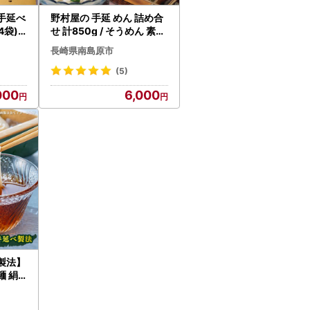
手延べ
野村屋の 手延 めん 詰め合
4袋)
せ 計850g / そうめん 素麺
/ つ
ひやむぎ うどん そば 麺 乾
長崎県南島原市
ば 乾麺
麺 / 南島原市 / 野村屋 [SC
屋[SCS
S008]
(5)
000
6,000
製法】
 絹
 / そ
うめん