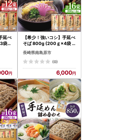
手延べ
【希少！強いコシ】手延べ
3袋) /
そば 800g (200ｇ×4袋 )
 / 南
/ 蕎麦 ソバ そば 乾麺 麺 /
長崎県南島原市
014]
南島原市 / 野村屋[SCS015
]
(0)
000
6,000