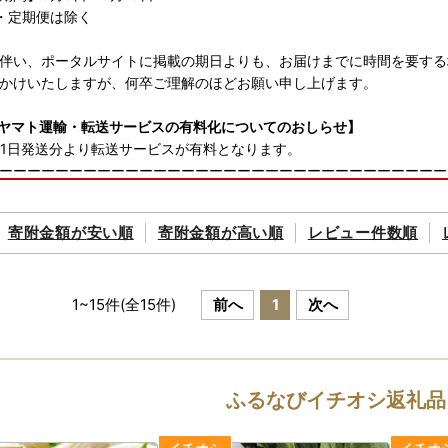
・定期便は除く
伴い、ポータルサイトに掲載の期日よりも、お届けまでに時間を要する
かけいたしますが、何卒ご理解のほどお願い申し上げます。
ヤマト運輸・転送サービスの有料化についてのおしらせ】
6月1日発送分より転送サービスが有料となります。
ーーーーーーーーーーーーーーーーーーーーーーーーーーーーーーーー
6月1日（木）受付分より荷物の送り状に記載された住所以外にお届け先を
のお届け先から変更後のお届け先までの運賃（定価・着払い）を収受い
寄附金額が
安い順
寄附金額が
高い順
レビュー件数順
ーーーーーーーーーーーーーーーーーーーーーーーーーーーーーーーー
変更となる場合は、事前に当市へご連絡をお願いいたします。
送について（年末年始以外）】
1
~
15
件(全
15
件)
前へ
1
次へ
礼品とは別に、ご入金確認後2週間以内に発送いたします。
ストップ特例申請書は、ご要望の寄附者様のみ同封いたします。
ップ特例申請アプリ『IAM＜アイアム＞』のお知らせ】
ふるなびイチオシ返礼品
でワンストップ特例申請を完結できるアプリ『IAM＜アイアム＞』と
複数自治体の管理やワンストップ特例申請ができるようになりました。