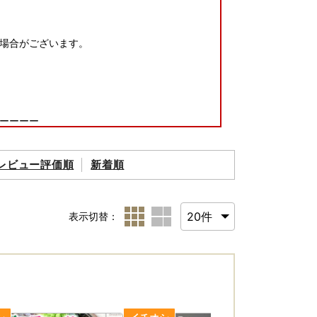
場合がございます。
ーーーー
変更（転送）する場合
たします。※ヤマト運輸HPより抜粋
レビュー評価順
新着順
ーーーー
表示切替：
『ふるまど』をご利用いただくことで、スマホや