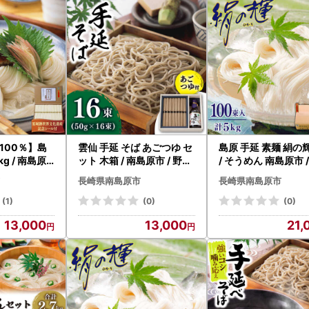
で開催されるイベント情報】
敬塔などが設置され、精霊流しやステージイベント、花火大会が予定さ
あわせの上ご来場ください。
月22日（土）
:00
クありえ
納税の対象となる地方団体の指定について】
令和7年9月26日付総務大臣通知「ふるさと納税の対象となる地方団体
100％】島
雲仙 手延 そば あごつゆ セ
島原 手延 素麺 絹の輝
律第226号）第37条の2第2項及び第314条の7第2項の規定に基づき
ット 木箱 / 南島原市 / 野村
/ そうめん 南島原市 
CS005]
屋 [SCS002]
屋 [SCS006]
長崎県南島原市
長崎県南島原市
間は、令和7年10月1日から令和8年9月30日までです。
(1)
(0)
(0)
13,000
13,000
21,
ップ特例申請書郵送先＞
--------------------------------------------
1
原市西有家町里坊96番地2
所 ふるさと応援寄附係 宛
--------------------------------------------