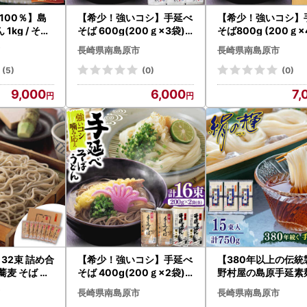
100％】島
【希少！強いコシ】手延べ
【希少！強いコシ】
1kg / そう
そば 600g(200ｇ×3袋)
そば800g (200ｇ×
麺 / 南島原
あごだし10ｇ×3袋 / つ
あごだし10ｇ×4袋 
長崎県南島原市
長崎県南島原市
CS004]
ゆ付き 蕎麦 ソバ そば 乾麺
ゆ付き 蕎麦 ソバ そ
麺 / 南島原市 / 野村屋[SCS
麺 / 南島原市 / 野村
(5)
(0)
(0)
017]
018]
9,000
6,000
7,
 32束 詰め合
【希少！強いコシ】手延べ
【380年以上の伝統
そば 400g(200ｇ×2袋)
野村屋の島原手延素麺
 / 南島原市 /
うどん 400g (200ｇ×2袋
の輝 15束（小袋入り）
長崎県南島原市
長崎県南島原市
01]
) / 蕎麦 ソバ そば 乾麺 うど
うめん ソーメン そ