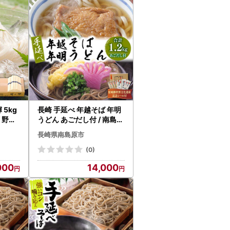
れております。
の指定について（通知）」にて、地方税法（昭
 5kg
長崎 手延べ 年越そば 年明
、ふるさと納税の対象となる地方団体として指定さ
/ 野村
うどん あごだし付 / 南島原
市 / 野村屋 [SCS003]
長崎県南島原市
(0)
000
14,000