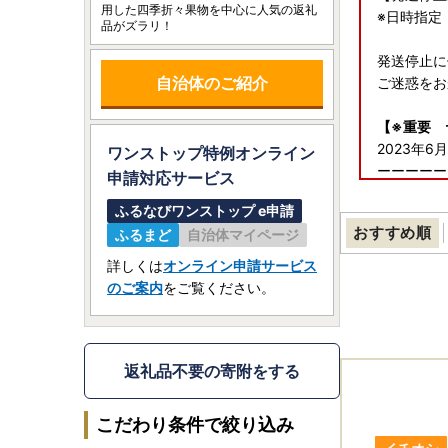
用した四季折々果物を中心に人気の返礼
※日時指定
品がズラリ！
発送停止に
自治体のご紹介
ご迷惑をお
【※重要 
2023年
ワンストップ特例オンライン
ーーーーー
申請
対応サービス
2023年
ふるなびワンストップ e申請
送り状記載
おすすめ順
ふるまど
自治体マイページ
ーーーーー
お届け先が
詳しくは
オンライン申請サービス
のご案内
をご覧ください。
【書類の発
※重要※返
なお、ワン
返礼品不要の寄附をする
【ワンスト
スマホのみ
こだわり条件で絞り込み
パソコンで