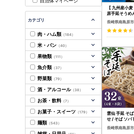
自治体マイページ
【 九州産小麦 
原手延そうめん 
めん 素麺 麺 乾
カテゴリ
長崎県南島原市
市 / 野村屋 [S
肉・ハム類
（184）
米・パン
（40）
果物類
（111）
魚介類
（37）
野菜類
（79）
酒・アルコール
（38）
お茶・飲料
（7）
お菓子・スイーツ
（179）
雲仙 手延 そば
せ / そば ソバ 蕎麦 そば ソ
麺類
（543）
バ ソバ 乾麺 麺
長崎県南島原市
野村屋 [SCS0
雑貨・日用品