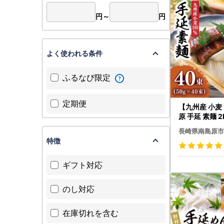
【南島原市
円～
円
感謝塔・尊
皆様お誘い
2026年8
よく使われる条件
14:00～22
マリンパー
ふるなび限定
【ふるさと
南島原市は
定期便
【九州産 小麦 
和25年法
原 手延 素麺 2kg / 南島原
れました。
市 / 野村屋 [S
長崎県南島原市
指定対象期
特徴
ギフト対応
＜ワンスト
-----------
〒859-221
のし対応
長崎県南島
南島原市役
在庫切れを含む
-----------