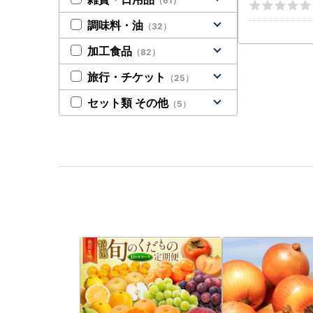
（61）
調味料・油
（32）
加工食品
（82）
旅行・チケット
（25）
セット類 その他
（5）