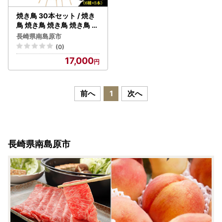
焼き鳥 30本セット / 焼き
鳥 焼き鳥 焼き鳥 焼き鳥 焼
き鳥 焼き鳥 焼き鳥 / ふる
長崎県南島原市
さと企画 [SBA019]
(0)
17,000
前へ
1
次へ
長崎県南島原市