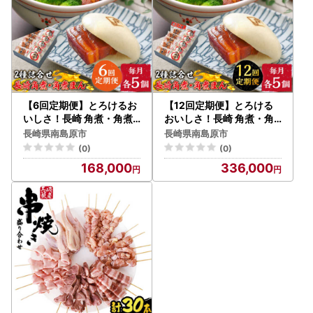
【6回定期便】とろけるお
【12回定期便】とろける
いしさ！長崎 角煮・角煮
おいしさ！長崎 角煮・角
まん 詰合せ（ 角煮60ｇ×
煮まん 詰合せ（ 角煮60ｇ
長崎県南島原市
長崎県南島原市
5個、角煮まん 80ｇ×5個
×5個、角煮まん 80ｇ×5
(0)
(0)
）/ 角煮まんじゅう セット
個 ）/ 角煮まんじゅう セッ
168,000
336,000
中華 / 南島原市 / ふるさと
ト 中華 / 南島原市 / ふるさ
企画 [SBA054]
と企画 [SBA055]