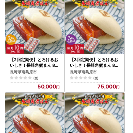
【返礼品のお届けについて】
・返礼品につきましては、提供事業者より直接お届け致しま
す。
なお、納期につきましては、返礼品によって異なりますの
で、商品ページをご確認ください。
（状況によっては、お申込み過多により掲載の配送期日より
お時間がかかる場合がございますので、予めご了承くださ
い。）
発送が完了いたしましたら、メールにてお荷物の問い合わせ
【2回定期便】とろけるお
【3回定期便】とろけるお
番号をお知らせいたします。
いしさ！長崎角煮まん 80
いしさ！長崎角煮まん 80
ｇ × 10個 入り / 角煮まん
ｇ × 10個 入り / 角煮まん
出荷のタイミングによって、返礼品の到着とメールが前後す
長崎県南島原市
長崎県南島原市
じゅう 肉まん 中華まん /
じゅう 肉まん 中華まん /
る場合がございます、何卒ご了承ください。
(0)
(0)
南島原市 / ふるさと企画 [
南島原市 / ふるさと企画 [
50,000
75,000
SBA048]
SBA049]
※お名前に旧字体または機種依存文字などが含まれている場
合、当市からお送りするメールにおいて、システム上一部の
メールソフトにて文字化けが発生する可能性がございます。
何卒ご了承ください。
【個人情報の取り扱いについて】