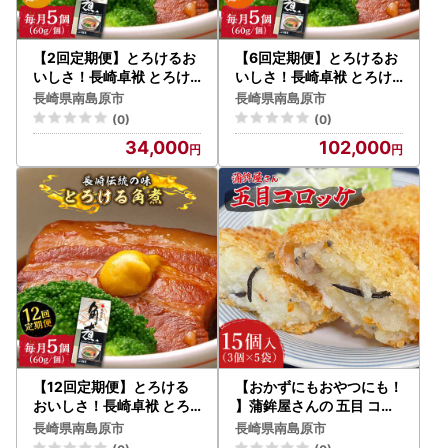
【2回定期便】とろけるお
【6回定期便】とろけるお
いしさ！長崎卓袱 とろけ
いしさ！長崎卓袱 とろけ
る 角煮 60ｇ × 5個 入り /
る 角煮 60ｇ × 5個 入り /
長崎県南島原市
長崎県南島原市
肉 豚角煮 豚 / 南島原市 / ふ
肉 豚角煮 豚 / 南島原市 / ふ
(0)
(0)
るさと企画 [SBA044]
るさと企画 [SBA046]
34,000
102,000
【12回定期便】とろける
【おかずにもおやつにも！
おいしさ！長崎卓袱 とろ
】蒲鉾屋さんの 五目 コロ
ける 角煮 60ｇ × 5個 入り
ッケ / ころっけ コロッケ
長崎県南島原市
長崎県南島原市
/ 肉 豚角煮 豚 / 南島原市 /
おかず 揚げ物 / 南島原市 /