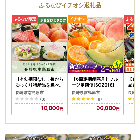
価・着払い）を収受いたします。※ヤマト運輸HPより抜粋
ふるなびイチオシ返礼品
ーーーーーーーーーーーーーーーーーーーーーーーーーーー
ーーーーーーーーーーーーーー
お届け先が変更となる場合は、事前に当市へご連絡をお願い
いたします。
【書類の発送について（年末年始以外）】
※重要※返礼品とは別に、ご入金確認後2週間以内に発送いた
します。
なお、ワンストップ特例申請書は、ご要望の寄附者様のみ同
封いたします。
【有効期限なし！後から
【6回定期便隔月】フル
【12
【ワンストップ特例申請アプリ『IAM＜アイアム＞』のお知
ゆっくり特産品を選べる
ーツ定期便[SCZ016]
品目 
】長崎県南島原市カタロ
19]
らせ】
長崎県南島原市
長崎県南島原市
長崎県
グポイント
スマホのみでワンストップ特例申請を完結できるアプリ『IA
(0)
(6)
M＜アイアム＞』と『ふるまど』をご利用いただくことで、
10,000
96,000
スマホやパソコンで複数自治体の管理やワンストップ特例申
請ができるようになりました。
詳細については
こちら
をご確認ください。