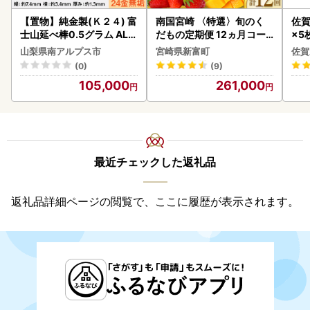
【置物】純金製(Ｋ２４) 富
南国宮崎 〈特選〉旬のく
佐賀
士山延べ棒0.5グラム ALP
だもの定期便 12ヵ月コー
×5枚
BK181
ス【F84-25】
山梨県南アルプス市
宮崎県新富町
佐賀
(0)
(9)
105,000
261,000
最近チェックした返礼品
返礼品詳細ページの閲覧で、ここに履歴が表示されます。