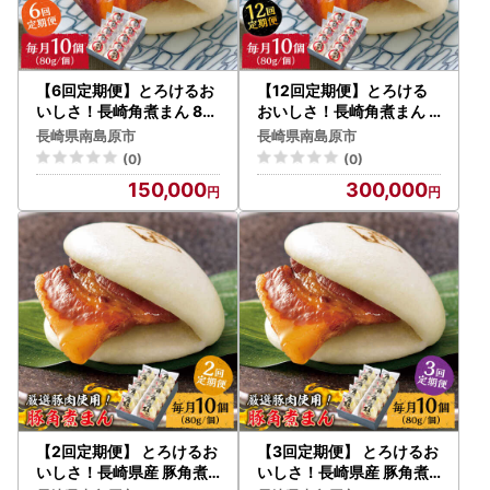
お寄せいただいた個人情報は、寄附金の受付、入金及び返礼
品発送に係る確認・連絡、各種お問い合わせ、寄附の使い道
のお知らせの広報等に利用するものであり、
それ以外の目的で使用するものではありません。返礼品発送
【6回定期便】とろけるお
【12回定期便】とろける
に関して、必要最低限の範囲において返礼品取扱い事業者に
いしさ！長崎角煮まん 80
おいしさ！長崎角煮まん 8
ｇ × 10個 入り / 角煮まん
0ｇ × 10個 入り / 角煮ま
通知します。
長崎県南島原市
長崎県南島原市
じゅう 肉まん 中華まん /
んじゅう 肉まん 中華まん /
(0)
(0)
南島原市 / ふるさと企画 [
南島原市 / ふるさと企画 [
【南島原市で開催されるイベント情報】
150,000
300,000
SBA050]
SBA051]
感謝塔・尊敬塔などが設置され、精霊流しやステージイベン
ト、花火大会が予定されております。
皆様お誘いあわせの上ご来場ください。
2026年8月22日（土）
14:00～22:00
マリンパークありえ
【ふるさと納税の対象となる地方団体の指定について】
南島原市は令和7年9月26日付総務大臣通知「ふるさと納税
の対象となる地方団体の指定について（通知）」にて、地方
税法（昭和25年法律第226号）第37条の2第2項及び第314条
【2回定期便】 とろけるお
【3回定期便】 とろけるお
の7第2項の規定に基づき、ふるさと納税の対象となる地方団
いしさ！長崎県産 豚角煮
いしさ！長崎県産 豚角煮