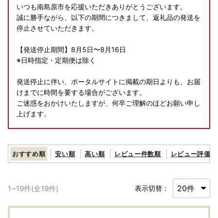
いつも南島原市を応援いただきありがとうございます。
誠に勝手ながら、以下の期間につきまして、返礼品の発送を
停止させていただきます。
【発送停止期間】8月5日〜8月16日
※日時指定・定期便は除く
発送停止に伴い、ポータルサイトに掲載の期日よりも、お届
けまでに時間を要する場合がございます。
ご迷惑をおかけいたしますが、何卒ご理解のほどお願い申し
上げます。
【※重要 ヤマト運輸・転送サービスの有料化についてのお
しらせ】
おすすめ順
安い順
高い順
レビュー件数順
レビュー評価順
2023年6月1日発送分より転送サービスが有料となります。
ーーーーーーーーーーーーーーーーーーーーーーーーーーー
ーーーーーーーーーーーーーー
1
~
19
件(全
19
件)
表示切替：
2023年6月1日（木）受付分より荷物の送り状に記載された
住所以外にお届け先を変更（転送）する場合
送り状記載のお届け先から変更後のお届け先までの運賃（定