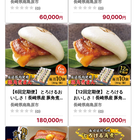
まん 80ｇ× 10個 入り / 角
まん 80ｇ× 10個 入り / 角
体として指定されました。
長崎県南島原市
長崎県南島原市
煮まんじゅう 肉まん 中華
煮まんじゅう 肉まん 中華
指定対象期間は、令和7年10月1日から令和8年9月30日まで
(0)
(0)
まん / 南島原市 / ふるさと
まん / 南島原市 / ふるさと
です。
60,000
90,000
企画 [SBA056]
企画 [SBA057]
＜ワンストップ特例申請書郵送先＞
-------------------------------------------------------
〒859-2211
長崎県南島原市西有家町里坊96番地2
南島原市役所 ふるさと応援寄附係 宛
-------------------------------------------------------
【南島原市ふるさと納税サポート室】
TEL：050-8885-0521
【6回定期便】 とろけるお
【12回定期便】 とろける
Mail：minamishimabara@steamship.co.jp
いしさ！長崎県産 豚角煮
おいしさ！長崎県産 豚角
まん 80ｇ× 10個 入り / 角
煮まん 80ｇ× 10個 入り /
受付時間：9:30～17:00
長崎県南島原市
長崎県南島原市
煮まんじゅう 肉まん 中華
角煮まんじゅう 肉まん 中
※土日祝日及び年末年始を除く
(0)
(0)
まん / 南島原市 / ふるさと
華まん / 南島原市 / ふるさ
※年末年始のお問い合わせにつきましては、
180,000
360,000
企画 [SBA058]
と企画 [SBA059]
年明けより順次対応いたしますので、ご返信にお時間を頂戴
いたします。