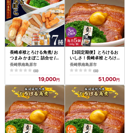
長崎卓袱とろける角煮/ お
【3回定期便】とろけるお
つまみ かまぼこ 詰合せ /長
いしさ！長崎卓袱 とろけ
崎の味詰合せ /南島原市 /
る 角煮 60ｇ × 5個 入り /
長崎県南島原市
長崎県南島原市
ふるさと企画 [SBA043]
肉 豚角煮 豚 / 南島原市 / ふ
(0)
(0)
るさと企画 [SBA045]
19,000
51,000