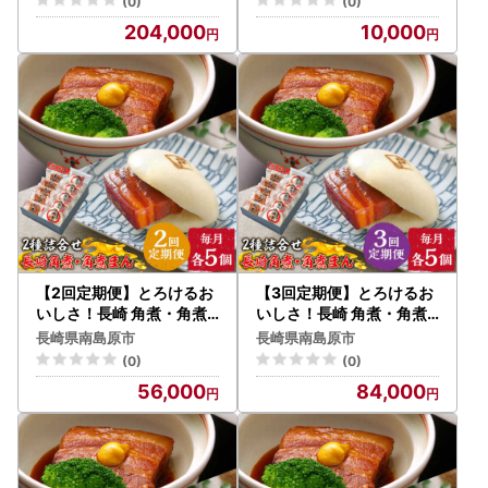
(0)
(0)
ふるさと企画 [SBA047]
内田蒲鉾店 [SAH006]
204,000
10,000
【2回定期便】とろけるお
【3回定期便】とろけるお
いしさ！長崎 角煮・角煮
いしさ！長崎 角煮・角煮
まん 詰合せ（ 角煮60ｇ×
まん 詰合せ（ 角煮60ｇ×
長崎県南島原市
長崎県南島原市
5個、角煮まん 80ｇ×5個
5個、角煮まん 80ｇ×5個
(0)
(0)
）/ 角煮まんじゅう セット
）/ 角煮まんじゅう セット
56,000
84,000
中華 / 南島原市 / ふるさと
中華 / 南島原市 / ふるさと
企画 [SBA052]
企画 [SBA053]