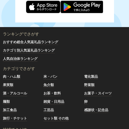
ランキングでさがす
おすすめ総合人気返礼品ランキング
カテゴリ別人気返礼品ランキング
人気自治体ランキング
カテゴリでさがす
肉・ハム類
米・パン
電化製品
果実類
魚介類
野菜類
酒・アルコール
お茶・飲料
お菓子・スイーツ
麺類
雑貨・日用品
卵
加工食品
工芸品
感謝状・記念品
旅行・チケット
セット類 その他