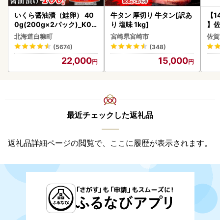
いくら醤油漬（鮭卵） 40
牛タン 厚切り 牛タン[訳あ
【1
0g(200g×2パック)_K02
り 塩味 1kg]
】佐
2-1676
2個 
北海道白糠町
宮崎県宮崎市
佐賀
083
(5674)
(348)
22,000
15,000
最近チェックした返礼品
返礼品詳細ページの閲覧で、ここに履歴が表示されます。