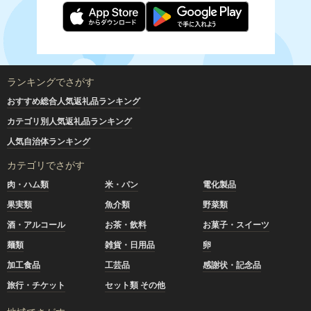
ランキングでさがす
おすすめ総合人気返礼品ランキング
カテゴリ別人気返礼品ランキング
人気自治体ランキング
カテゴリでさがす
肉・ハム類
米・パン
電化製品
果実類
魚介類
野菜類
酒・アルコール
お茶・飲料
お菓子・スイーツ
麺類
雑貨・日用品
卵
加工食品
工芸品
感謝状・記念品
旅行・チケット
セット類 その他