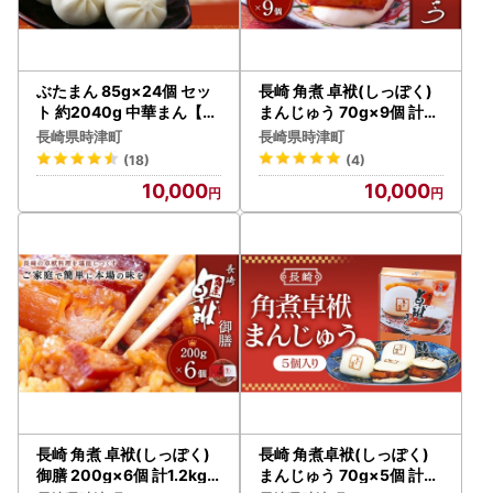
ぶたまん 85g×24個 セッ
長崎 角煮 卓袱(しっぽく)
ト 約2040g 中華まん【FT
まんじゅう 70g×9個 計63
10】
0g【FT3】
長崎県時津町
長崎県時津町
(18)
(4)
10,000
10,000
長崎 角煮 卓袱(しっぽく)
長崎 角煮卓袱(しっぽく)
御膳 200g×6個 計1.2kg
まんじゅう 70g×5個 計35