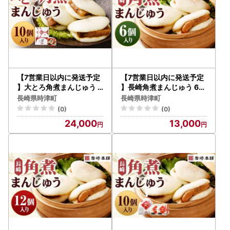
【7営業日以内に発送予定
【7営業日以内に発送予定
】大とろ角煮まんじゅう 1
】長崎角煮まんじゅう 6個
0個 【化粧箱】 角煮まん
（袋） 角煮まんじゅう 角
長崎県時津町
長崎県時津町
じゅう 角煮まん 角煮 豚角
煮まん 角煮 豚角煮 豚の角
(0)
(0)
煮 豚の角煮 冷凍
煮 冷凍
24,000
13,000