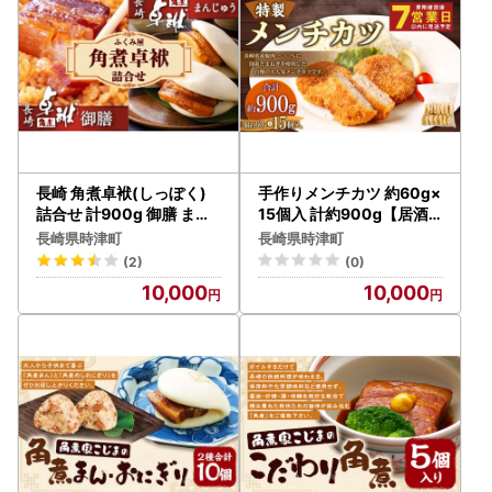
長崎 角煮卓袱(しっぽく)
手作りメンチカツ 約60g×
詰合せ 計900g 御膳 まん
15個入 計約900g【居酒
じゅう【FT2】
屋食堂シエスタ】
長崎県時津町
長崎県時津町
(2)
(0)
10,000
10,000