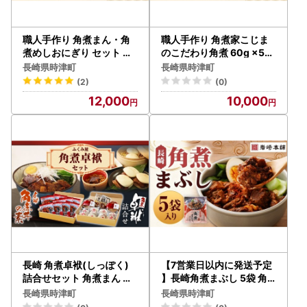
職人手作り 角煮まん・角
職人手作り 角煮家こじま
煮めしおにぎり セット 角
のこだわり角煮 60g ×5個
煮家こじまの秘伝のたれ使
完全無添加 保存料 化学調
長崎県時津町
長崎県時津町
用
味料 不使用
(2)
(0)
12,000
10,000
長崎 角煮卓袱(しっぽく)
【7営業日以内に発送予定
詰合せセット 角煮まん 角
】長崎角煮まぶし 5袋 角
煮丼の素 角煮
煮まぶし 角煮 豚角煮 豚の
長崎県時津町
長崎県時津町
角煮 冷凍