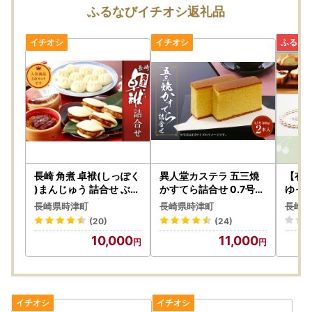
ふるなびイチオシ返礼品
【オンラインワンストップ特例申請について】
当自治体はオンラインワンストップ申請対象自治体です。
寄附後の申請など、オンラインにて対応が可能です。
複数自治体の寄附もまとめて申請ができ、変更届もオンライ
ン上で完結します。
▼▼▼自治体マイページはこちらから▼▼▼
https://mypg.jp/
長崎 角煮 卓袱(しっぽく
異人堂カステラ 五三焼
【有
)まんじゅう 詰合せ ぶた
かすてら詰合せ 0.7号セ
ゆっ
まん 御膳【FT4】
ット（400g×2本）| 1
】長
長崎県時津町
長崎県時津町
長崎県
本10切れカット 五三焼
ポイ
(20)
(24)
ザラメ 長崎 子供向け ス
10,000
11,000
イーツ ギフト お土産 お
取り寄せ 人気