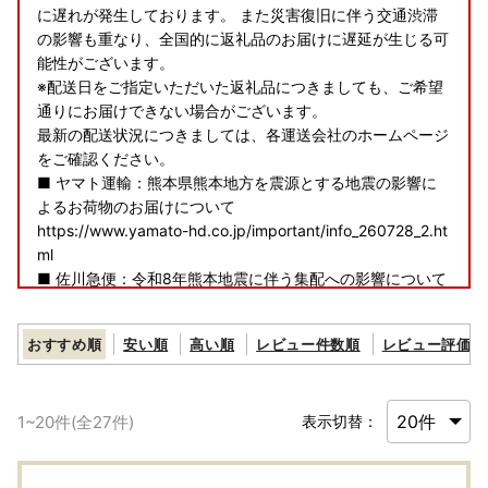
に遅れが発生しております。 また災害復旧に伴う交通渋滞
の影響も重なり、全国的に返礼品のお届けに遅延が生じる可
能性がございます。
※配送日をご指定いただいた返礼品につきましても、ご希望
通りにお届けできない場合がございます。
最新の配送状況につきましては、各運送会社のホームページ
をご確認ください。
■ ヤマト運輸：熊本県熊本地方を震源とする地震の影響に
よるお荷物のお届けについて
https://www.yamato-hd.co.jp/important/info_260728_2.ht
ml
■ 佐川急便：令和8年熊本地震に伴う集配への影響について
https://www2.sagawa-exp.co.jp/information/detail/406/
■ 日本郵便（ゆうパック）：熊本県熊本地方を震源とする
おすすめ順
安い順
高い順
レビュー件数順
レビュー評価順
地震の影響について
https://www.post.japanpost.jp/newsrelease/pressrelease/
9879629480.html
1
~
20
件(全
27
件)
表示切替：
寄附者の皆様にはご不便、ご迷惑をおかけし誠に申し訳ござ
いませんが、何卒ご理解賜りますようお願い申し上げます。