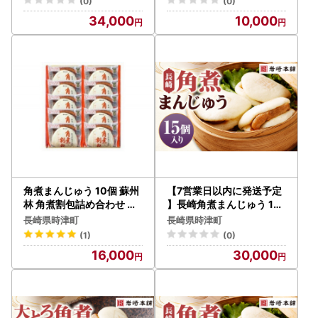
(0)
(0)
34,000
10,000
角煮まんじゅう 10個 蘇州
【7営業日以内に発送予定
林 角煮割包詰め合わせ 長
】長崎角煮まんじゅう 15
崎名物豚角煮まんじゅう
個 【化粧箱】 角煮まんじ
長崎県時津町
長崎県時津町
長崎名物 角煮饅頭 惣菜
ゅう 角煮まん 角煮 豚角煮
(1)
(0)
豚の角煮 冷凍
16,000
30,000