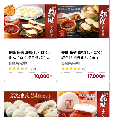
長崎 角煮 卓袱(しっぽく)
長崎 角煮 卓袱(しっぽく)
まんじゅう 詰合せ ぶたま
詰合せ 角煮まんじゅう
ん 御膳【FT4】
長崎県時津町
長崎県時津町
(20)
(9)
10,000
17,000