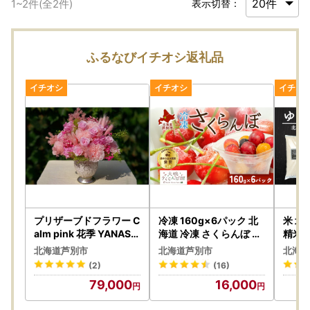
1
~
2
件(全
2
件)
表示切替：
ふるなびイチオシ返礼品
プリザーブドフラワー C
冷凍 160g×6パック 北
米 
alm pink 花季 YANASE
海道 冷凍 さくらんぼ 果
精米 
design. ピンク
物
特A
北海道芦別市
北海道芦別市
北海道
(2)
(16)
79,000
16,000