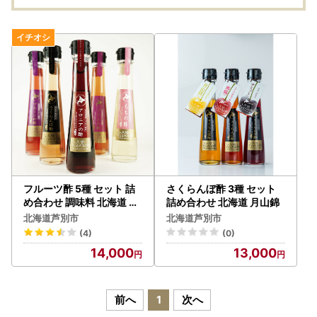
フルーツ酢 5種 セット 詰
さくらんぼ酢 3種 セット
め合わせ 調味料 北海道 桃
詰め合わせ 北海道 月山錦
酢
北海道芦別市
北海道芦別市
(4)
(0)
14,000
13,000
前へ
1
次へ