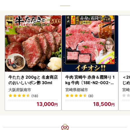
牛たたき 200gと 名倉商店
牛肉 宮崎牛 赤身＆霜降り 1
＜2
のおいしいポン酢 30ml
kg 牛肉〔18E-N2-002-1
じ
kg-S4A6-CF〕
ロイ
大阪府阪南市
宮崎県都城市
宮崎
K00
(18)
(8)
13,000
18,500