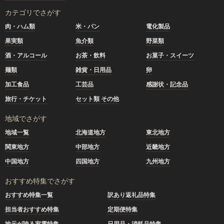
カテゴリでさがす
肉・ハム類
米・パン
電化製品
果実類
魚介類
野菜類
酒・アルコール
お茶・飲料
お菓子・スイーツ
麺類
雑貨・日用品
卵
加工食品
工芸品
感謝状・記念品
旅行・チケット
セット類 その他
地域でさがす
地域一覧
北海道地方
東北地方
関東地方
中部地方
近畿地方
中国地方
四国地方
九州地方
おすすめ特集でさがす
おすすめ特集一覧
訳あり返礼品特集
担当者おすすめ特集
定期便特集
地元が誇る家電特集
日用品・消耗品特集