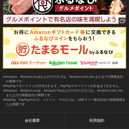
Amazon、Amazon.co.jpおよびそのロゴは、Amazon.com,Inc.またはその関連会社
の商標です。
PayPayマネーライトが付与されます。PayPayマネーライトの出金はできません。
Amazon、Amazon.co.jp、Amazon Payおよびそれらのロゴは、Amazon.com, Inc.
またはその関連会社の商標です。
PayPay、PayPayのロゴ、ペイペイ、Ｐのロゴは、LINEヤフー株式会社の登録商標ま
たは商標です。
会社概要
利用規約