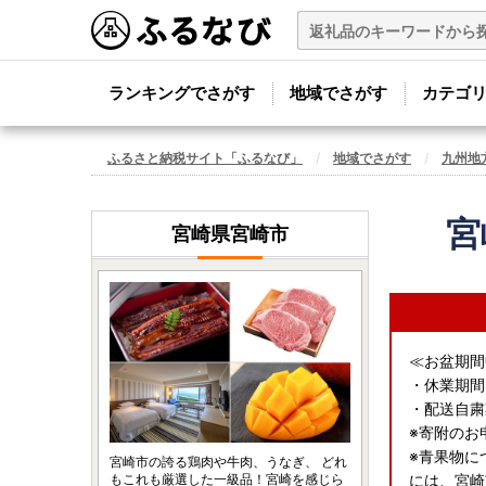
ランキングでさがす
地域でさがす
カテゴ
ふるさと納税サイト「ふるなび」
地域でさがす
九州地
宮
宮崎県宮崎市
≪お盆期間
・休業期間：
・配送自粛期
※寄附のお
※青果物に
宮崎市の誇る鶏肉や牛肉、うなぎ、 どれ
もこれも厳選した一級品！宮崎を感じら
には、宮崎