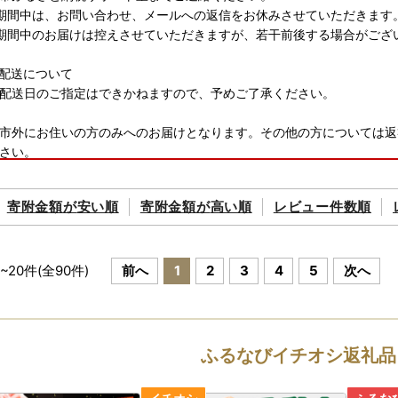
期間中は、お問い合わせ、メールへの返信をお休みさせていただきます
期間中のお届けは控えさせていただきますが、若干前後する場合がござ
配送について
配送日のご指定はできかねますので、予めご了承ください。
市外にお住いの方のみへのお届けとなります。その他の方については返
さい。
にお届け時期が異なります。詳しくは各お礼品ページ内に表記がござい
寄附金額が
安い順
寄附金額が
高い順
レビュー件数順
在庫状況により、お礼品ページ内表記のお届け時期以上に時間を頂戴す
。
~
20
件(全
90
件)
前へ
1
2
3
4
5
次へ
致しましたお礼品は確実にお受取りください。長期不在等寄付者様事由
輸様の転送料につきまして
ふるなびイチオシ返礼品
変更（転送）する場合、転送料金は、ご贈答用の場合でもお届け先様の
ご確認の上ご注文ください。