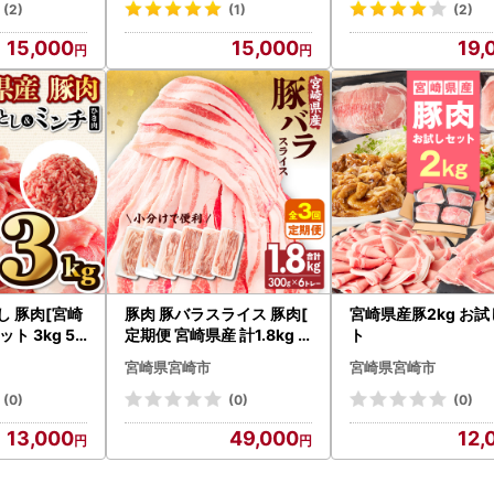
(2)
(1)
(2)
15,000
15,000
19,
し 豚肉[宮崎
豚肉 豚バラスライス 豚肉[
宮崎県産豚2kg お
ト 3kg 50
定期便 宮崎県産 計1.8kg
ト
全3回 隔月]
宮崎県宮崎市
宮崎県宮崎市
(0)
(0)
(0)
13,000
49,000
12,