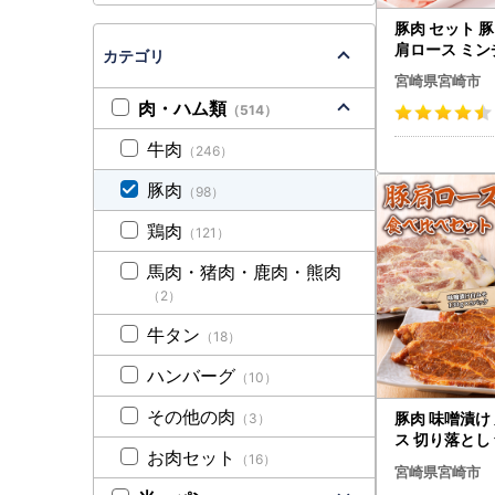
豚肉 セット 
肩ロース ミンチ
カテゴリ
g×8P]
宮崎県宮崎市
肉・ハム類
（514）
牛肉
（246）
豚肉
（98）
鶏肉
（121）
馬肉・猪肉・鹿肉・熊肉
（2）
牛タン
（18）
ハンバーグ
（10）
その他の肉
豚肉 味噌漬け
（3）
ス 切り落とし
お肉セット
（16）
みそ 計1.6kg]
宮崎県宮崎市