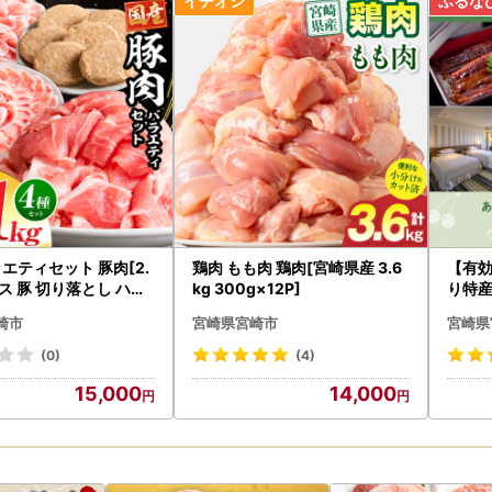
け先様が住所不明で配達ができない場合は、送り状記載のご依頼主様に
礼品毎に個別に実施してお届けいたします(複数のお礼品の同一梱包は出
にはクール便でのお届けが出来ませんのでご注意ください。
ップ特例申請書
、注文内容確認画面の【注文者情報】に記載の住所へ申込完了日から3
あり・切手不要）
をされる方は特例申請の必要はありません。
エティセット 豚肉[2.
鶏肉 もも肉 鶏肉[宮崎県産 3.6
【有
ース 豚 切り落とし ハン
kg 300g×12P]
り特
ップ特例申請書送付先】
市カ
78
崎市
宮崎県宮崎市
宮崎県
県都城市宮丸町3070-1
(0)
(4)
市ふるさと納税担当 宛
15,000
14,000
ップ特例申請受付を外部委託しています。
ついての問い合わせ先】
さと納税サポート室