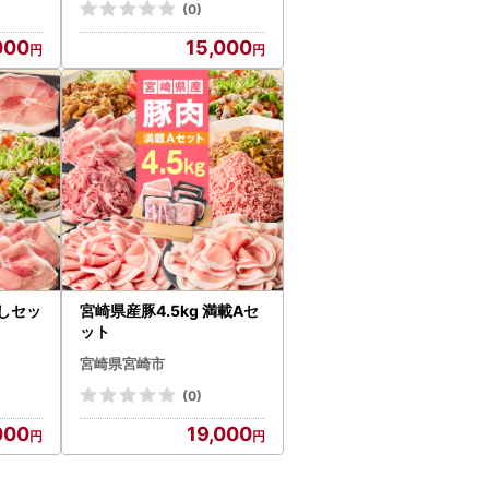
(0)
000
15,000
試しセッ
宮崎県産豚4.5kg 満載Aセ
ット
宮崎県宮崎市
(0)
000
19,000