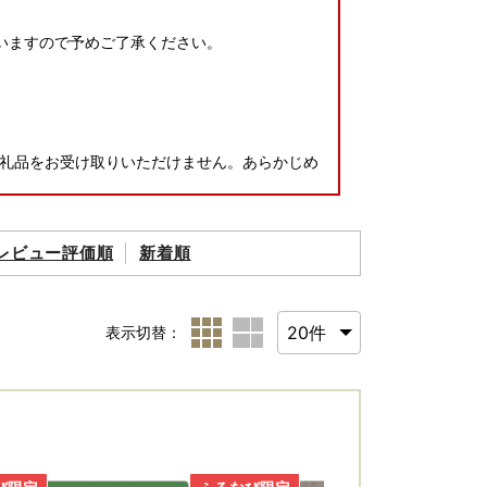
。
いますので予めご了承ください。
礼品をお受け取りいただけません。あらかじめ
ますのでそちらをご確認ください。
レビュー評価順
新着順
る場合がございますのでご理解の程宜しくお願
表示切替：
による返送、劣化、においては再送は出来ませ
ご負担となりますので、ご住所にお間違いがな