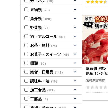
米・パン
（18）
果物類
（26）
魚介類
（120）
野菜類
（27）
酒・アルコール
（41）
お茶・飲料
（74）
お菓子・スイーツ
（45）
麺類
（32）
豚肉 切り落と
雑貨・日用品
（142）
県産 ミンチ セッ
0g×6P]
宮崎県宮崎市
調味料・油
（16）
加工食品
（112）
工芸品
（3）
旅行・チケット