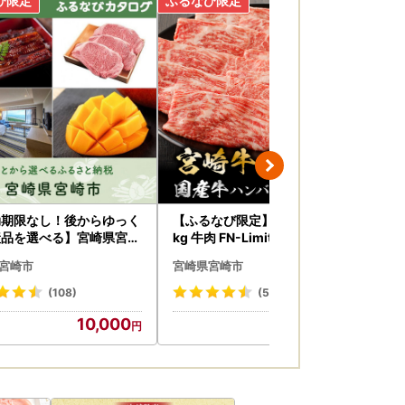
返送させていただきますので、予めご了承くだ
来ません)。
0日程度で発送いたします。
効期限なし！後からゆっく
【ふるなび限定】牛肉 宮崎牛 1
牛タ
産品を選べる】宮崎県宮崎
kg 牛肉 FN-Limited-VO
味 1
タログポイント
宮崎市
宮崎県宮崎市
宮
(108)
(52)
10,000
18,000