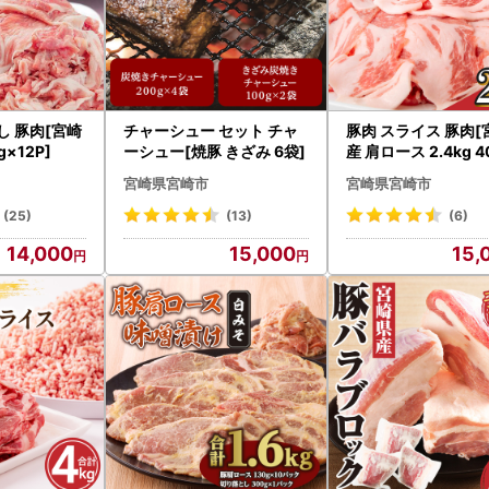
し 豚肉[宮崎
チャーシュー セット チャ
豚肉 スライス 豚肉[
g×12P]
ーシュー[焼豚 きざみ 6袋]
産 肩ロース 2.4kg 4
6P]
宮崎県宮崎市
宮崎県宮崎市
(25)
(13)
(6)
14,000
15,000
15,