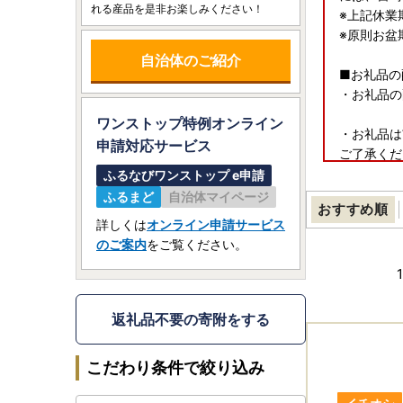
れる産品を是非お楽しみください！
※上記休業
※原則お盆
自治体のご紹介
■お礼品の
・お礼品の
ワンストップ特例オンライン
・お礼品は
申請
対応サービス
ご了承くだ
ふるなびワンストップ e申請
・お礼品毎
ふるまど
自治体マイページ
おすすめ順
詳しくは
オンライン申請サービス
・お礼品の
のご案内
をご覧ください。
い致します
1
・お届けを
ん。
返礼品不要の寄附をする
・ヤマト運
こだわり条件で絞り込み
お届け先を
いか十分に