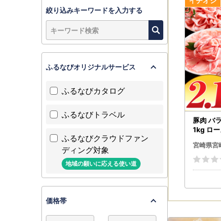
なお、お届
絞り込みキーワードを入力する
さい。
・梱包はお
・一部離島
ふるなびオリジナルサービス
■ワンスト
ふるなびカタログ
入金確認後
（返信封筒
※確定申告
ふるなびトラベル
豚肉 バラ
1kg ロ
【ワンスト
ふるなびクラウドファン
バーグ]
〒885-00
宮崎県宮
ディング対象
住所：宮崎
地域の願いに応える使い道
宛先：宮崎
※ワンスト
【ご寄附に
価格帯
宮崎市ふる