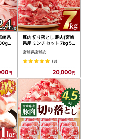
宮崎県
豚肉 切り落とし 豚肉[宮崎
00g×
県産 ミンチ セット 7kg 50
0g×14P]
宮崎県宮崎市
(3)
000
20,000