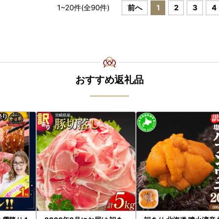
1
~
20
件(全
90
件)
前へ
1
2
3
4
おすすめ返礼品