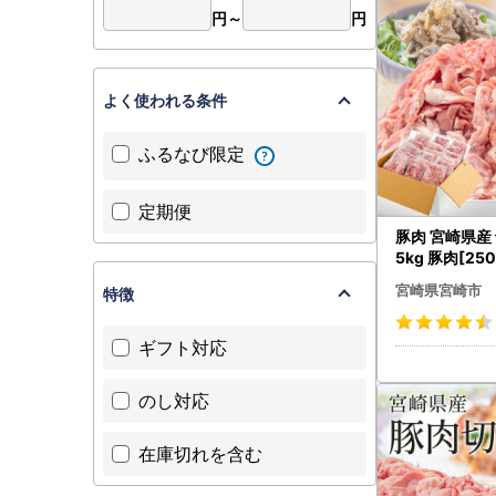
電話番号 05
円～
円
お問い合わせメ
平日9時～
よく使われる条件
ふるなび限定
定期便
豚肉 宮崎県産
5kg 豚肉[250
宮崎県宮崎市
特徴
ギフト対応
のし対応
在庫切れを含む