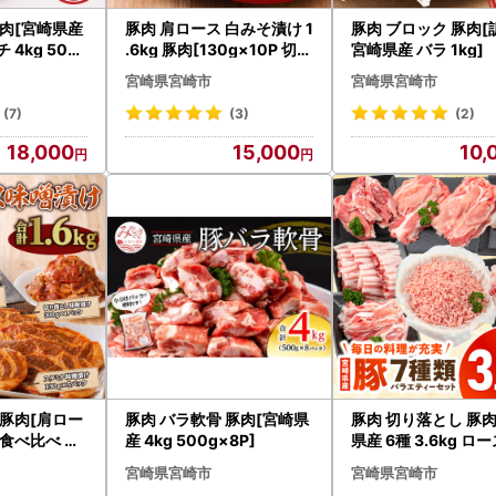
豚肉[宮崎県産
豚肉 肩ロース 白みそ漬け 1
豚肉 ブロック 豚肉
 4kg 500
.6kg 豚肉[130g×10P 切り
宮崎県産 バラ 1kg]
落とし300g]
宮崎県宮崎市
宮崎県宮崎市
(7)
(3)
(2)
18,000
15,000
10,
 豚肉[肩ロー
豚肉 バラ軟骨 豚肉[宮崎県
豚肉 切り落とし 豚肉
 食べ比べ 白
産 4kg 500g×8P]
県産 6種 3.6kg ロー
ンチ モモ バラ等]
宮崎県宮崎市
宮崎県宮崎市