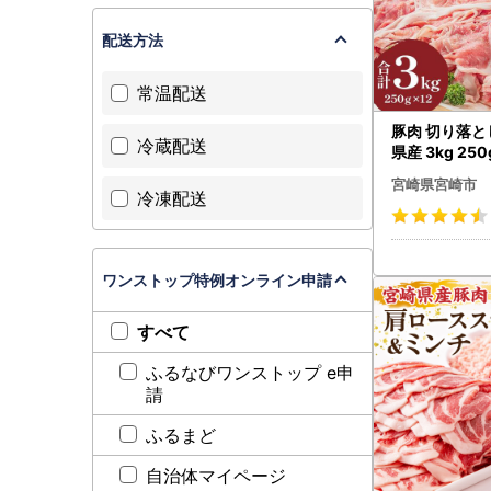
配送方法
常温配送
豚肉 切り落と
冷蔵配送
県産 3kg 250
宮崎県宮崎市
冷凍配送
ワンストップ特例オンライン申請
すべて
ふるなびワンストップ e申
請
ふるまど
自治体マイページ