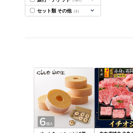
（191）
セット類 その他
（3）