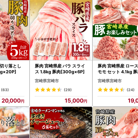
0-5444-6451
ールアドレス support@miyazaki.furusato-lg.jp
18時 ※土日祝日、GW、年末年始は休業となります。
 切り落とし
豚肉 宮崎県産 バラ スライ
豚肉 宮崎県産 ロース
g×20P]
ス 1.8kg 豚肉[300g×6P]
モモ セット 4.1kg 
宮崎県宮崎市
宮崎県宮崎市
(63)
(29)
(24)
20,000
15,000
19,