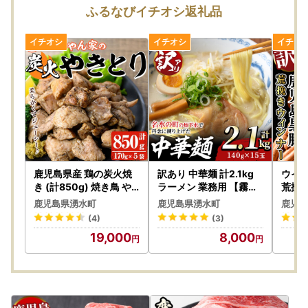
■お受け取り後はすぐに状態をご確認ください
ふるなびイチオシ返礼品
返礼品到着後は速やかに返礼品の状態をご確認ください。
万全を期して返礼品をお届けしていますが、万が一返礼品に
不良・破損・誤納品などございましたら、
返礼品到着から3日以内に、写真(画像)を添付のうえ下記ア
ドレスまでメールにてご連絡ください。
yusui@lrinc.jp
日数がたったものに関しましては対応いたしかねます。
ご了承の上、お申込みくださいますようお願い申し上げま
す。
鹿児島県産 鶏の炭火焼
訳あり 中華麺 計2.1kg
ウイン
き (計850g) 焼き鳥 や
ラーメン 業務用 【霧島
荒挽き
きとり 真空パック 小分
製萌】_y378
g_y2
鹿児島県湧水町
鹿児島県湧水町
鹿児島
け 【ほかむら】_y244
(4)
(3)
19,000
8,000