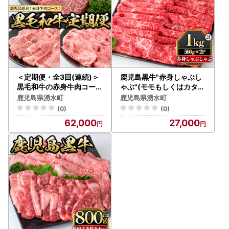
＜定期便・全3回(連続)＞
鹿児島黒牛"赤身しゃぶし
黒毛和牛の赤身牛肉コース
ゃぶ"(モモもしくはカタ・
(すき焼き、焼肉、ステー
計1kg) 国産 九州産 鹿児島
鹿児島県湧水町
鹿児島県湧水町
キ) 国産 九州産 鹿児島県
県産 牛肉 黒牛 黒毛和牛 和
(0)
(0)
産 牛肉 黒毛和牛 和牛 赤身
牛 お肉 すき焼き しゃぶし
62,000
27,000
ステーキ 定期便 頒布会 毎
ゃぶ もも肉 もも スライス
月 すき焼き しゃぶしゃぶ
肩 肩ロース 冷凍【さつま
冷凍【さつま屋産業】_y4
屋産業】_y422
43-B