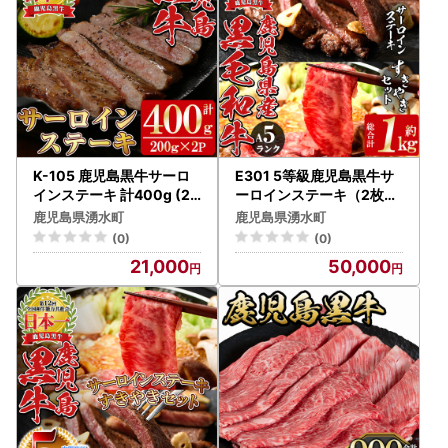
K-105 鹿児島黒牛サーロ
E301 5等級鹿児島黒牛サ
インステーキ 計400g (20
ーロインステーキ（2枚）
0g×2P) 国産 九州産 鹿児
・すきやきセット 国産 九
鹿児島県湧水町
鹿児島県湧水町
島県産 牛肉 黒牛 黒毛和牛
州産 鹿児島県産 牛肉 黒牛
(0)
(0)
和牛 ステーキ サーロイン
黒毛和牛 和牛 ステーキ サ
21,000
50,000
冷凍 【湧水町JAあいら】_
ーロイン リブロース スラ
y451
イス しゃぶしゃぶ すき焼
き【湧水町JAあいら】_A1
2