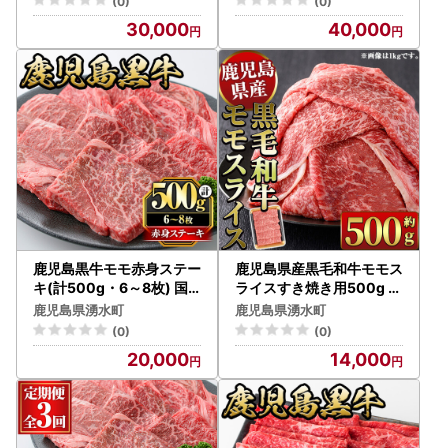
(0)
(0)
焼き しゃぶしゃぶ 肉じゃ
ぶた ブタ 豚肉 牛肉 ミンチ
30,000
40,000
が 小分け 冷凍【湧水町JA
パック 小分け 冷凍 冷凍ハ
あいら】_y450
ンバーグ 定期便 頒布会 毎
月 おかず 惣菜 調理 お弁当
【さつま屋産業】_y445-
B
鹿児島黒牛モモ赤身ステー
鹿児島県産黒毛和牛モモス
キ(計500g・6～8枚) 国
ライスすき焼き用500g 国
産 九州産 鹿児島県産 牛肉
産 九州産 黒毛和牛 和牛 牛
鹿児島県湧水町
鹿児島県湧水町
黒牛 黒毛和牛 和牛 お肉 ス
肉 お肉 もも肉 スライス す
(0)
(0)
テーキ もも肉 もも 赤身 冷
き焼き しゃぶしゃぶ 冷凍
20,000
14,000
凍【さつま屋産業】_y434
【ナンチク】_y449