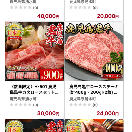
九州産 牛肉 黒牛 黒毛和牛
九州産 鹿児島県産 牛肉 黒
鹿児島県湧水町
鹿児島県湧水町
和牛 お肉 ステーキ ロース
牛 黒毛和牛 和牛 お肉 ステ
(0)
(0)
冷凍【さつま屋産業】_y4
ーキ ロース リブ 冷凍 霜降
40,000
20,000
24
り【さつま屋産業】_y428
《数量限定》H-501 鹿児
鹿児島黒牛ロースステーキ
島黒牛カタロースセット(
(計400g・200g×2枚) 国
計900g・300g×3P) 国
産 九州産 鹿児島県産 牛肉
鹿児島県湧水町
鹿児島県湧水町
産 九州産 牛肉 黒毛和牛 和
黒牛 黒毛和牛 和牛 お肉 ス
(0)
(0)
牛 国産牛 お肉 スライス す
テーキ ロース 冷凍【さつ
30,000
24,000
き焼き しゃぶしゃぶ 小分
ま屋産業】_y432
け 冷凍【湧水町JAあいら
】_y597