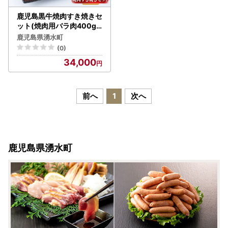
鹿児島黒牛焼肉すき焼きセ
ット(焼肉用バラ肉400g
・すきやき用肩ロース40
鹿児島県湧水町
0g) 国産 九州産 鹿児島県
(0)
産 牛肉 黒牛 黒毛和牛 和牛
34,000
お肉 BBQ 焼き肉 すき焼き
しゃぶしゃぶ ロース肉 ロ
ース 冷凍【さつま屋産業
】_y421
前へ
1
次へ
鹿児島県湧水町