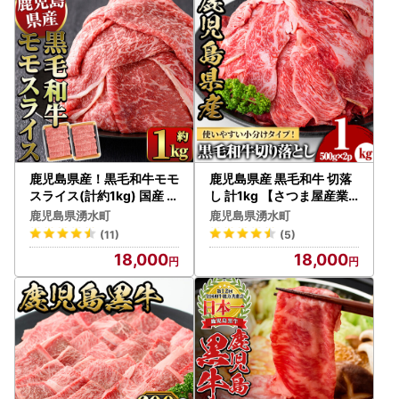
鹿児島県産！黒毛和牛モモ
鹿児島県産 黒毛和牛 切落
スライス(計約1kg) 国産 モ
し 計1kg 【さつま屋産業
モスライス 牛肉 もも肉 パ
】 牛肉 切り落とし_y427
鹿児島県湧水町
鹿児島県湧水町
ック すき焼き用 【ナンチ
(11)
(5)
ク】_y321
18,000
18,000