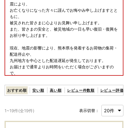
震により、
お亡くなりになった方々に謹んでお悔やみ申し上げますとと
もに、
被災された皆さまに心よりお見舞い申し上げます。
また、皆さまの安全と、被災地域の一日も早い復旧・復興を
お祈り申し上げます。
現在、地震の影響により、熊本県を発着するお荷物の集荷・
配送停止や、
九州地方を中心とした配送遅延が発生しております。
お届けまで通常よりお時間をいただく場合がございますの
で、
何卒ご理解賜りますようお願い申し上げます。
おすすめ順
安い順
高い順
レビュー件数順
レビュー評価順
----------------------------------------------
■発送時期につきまして
1
~
19
件(全
19
件)
表示切替：
ページに記載の納期情報に合わせて発送いたします。
配送日の指定は承れませんのでご了承ください。