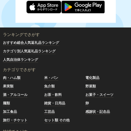
ランキングでさがす
おすすめ総合人気返礼品ランキング
カテゴリ別人気返礼品ランキング
人気自治体ランキング
カテゴリでさがす
肉・ハム類
米・パン
電化製品
果実類
魚介類
野菜類
酒・アルコール
お茶・飲料
お菓子・スイーツ
麺類
雑貨・日用品
卵
加工食品
工芸品
感謝状・記念品
旅行・チケット
セット類 その他