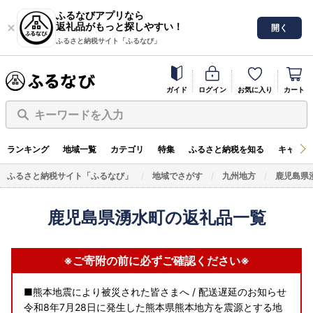
ふるなびアプリなら
返礼品がもっと探しやすい！
開く
ふるさと納税サイト「ふるなび」
ガイド
ログイン
お気に入り
カート
キーワードを入力
ランキング
地域一覧
カテゴリ
特集
ふるさと納税を知る
キャンペ
ふるさと納税サイト「ふるなび」
地域でさがす
九州地方
鹿児島県
鹿児島県湧水町の返礼品一覧
※ご寄附の前に必ずご確認ください※
■熊本地震により被災された皆さまへ / 配送遅延のお知らせ
令和8年7月28日に発生した熊本県熊本地方を震源とする地