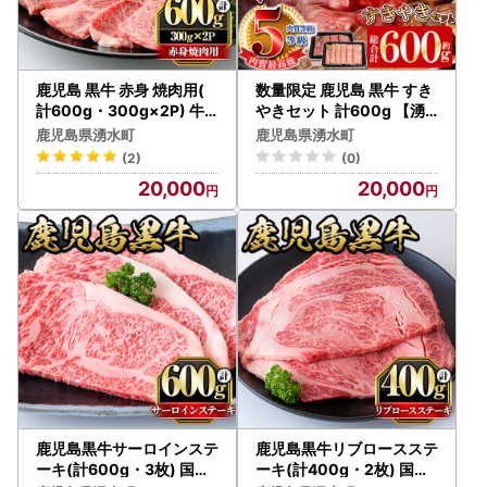
鹿児島 黒牛 赤身 焼肉用(
数量限定 鹿児島 黒牛 すき
計600g・300g×2P) 牛
やきセット 計600g 【湧
肉 黒毛和牛【さつま屋産
水町JAあいら】 スライス
鹿児島県湧水町
鹿児島県湧水町
業】_y433
すき焼き用 _y189
(2)
(0)
20,000
20,000
鹿児島黒牛サーロインステ
鹿児島黒牛リブロースステ
ーキ(計600g・3枚) 国産
ーキ(計400g・2枚) 国産