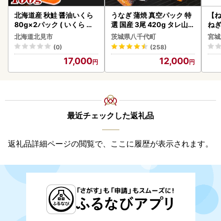
北海道産 秋鮭 醤油いくら
うなぎ 蒲焼 真空パック 特
【
80g×2パック ( いくら イ
選 国産 3尾 420g タレ山椒
ねぎ
クラ 魚卵 鮭 サケ さけ 鮭い
付き うな重 ひつまぶし 訳
北海道北見市
茨城県八千代町
宮城
くら 醤油漬け パック 北海
あり 茨城 ウナギ 鰻 個包装
(0)
(258)
道産 ふるさと納税 秋鮭 )【
人気 美味しい 小分け 八千
17,000
12,000
233-0002】
代町
最近チェックした返礼品
返礼品詳細ページの閲覧で、ここに履歴が表示されます。