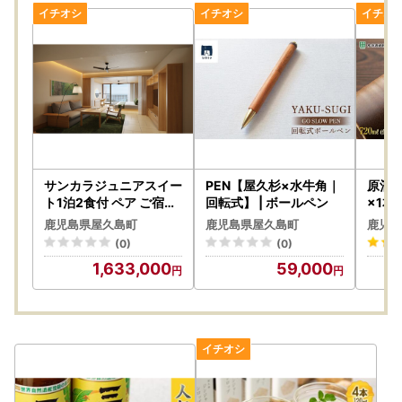
サンカラジュニアスイー
PEN【屋久杉×水牛角｜
原酒屋
ト1泊2食付 ペア ご宿泊
回転式】 | ボールペン
×1本
券［sankara hotel & sp
本坊酒
鹿児島県屋久島町
鹿児島県屋久島町
鹿児島
a屋久島］｜ホテル 宿泊
＞ |
(0)
(0)
1,633,000
59,000