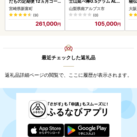
だもの定期便 12ヵ月コー
士山延べ棒0.5グラム ALP
秘伝
ス【F84-25】
BK181
焼肉
宮崎県新富町
山梨県南アルプス市
大阪
(9)
(0)
261,000
105,000
最近チェックした返礼品
返礼品詳細ページの閲覧で、ここに履歴が表示されます。