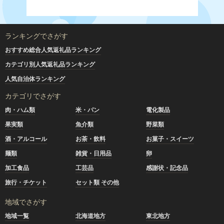
ランキングでさがす
おすすめ総合人気返礼品ランキング
カテゴリ別人気返礼品ランキング
人気自治体ランキング
カテゴリでさがす
肉・ハム類
米・パン
電化製品
果実類
魚介類
野菜類
酒・アルコール
お茶・飲料
お菓子・スイーツ
麺類
雑貨・日用品
卵
加工食品
工芸品
感謝状・記念品
旅行・チケット
セット類 その他
地域でさがす
地域一覧
北海道地方
東北地方