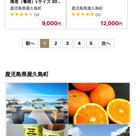
海老（養殖）Lサイズ 300
g（14～16尾）1パック セ
鹿児島県屋久島町
鹿児島県屋久島町
ット
(3)
(2)
9,000
12,000
前へ
1
2
3
4
5
次へ
鹿児島県屋久島町