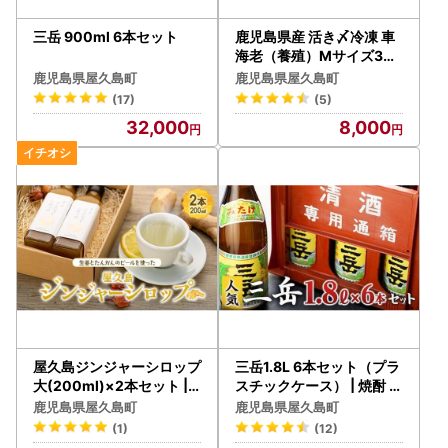
三岳 900ml 6本セット
鹿児島県産 活き〆冷凍 車
海老（養殖）Mサイズ300
g（17～20尾）1パック セ
鹿児島県屋久島町
鹿児島県屋久島町
ット【 エビ】
(17)
(5)
32,000
8,000
屋久島ジンジャーシロップ
三岳1.8L 6本セット（プラ
大(200ml)×2本セット |
スチックケース） | 焼酎 芋
生姜
焼酎
鹿児島県屋久島町
鹿児島県屋久島町
(1)
(12)