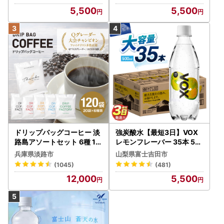
ートン】 炭酸
5,500
5,500
ドリップバッグコーヒー 淡
強炭酸水【最短3日】VOX
路島アソートセット 6種 12
レモンフレーバー 35本 50
0袋 飲み比べ コーヒー
0ml 【富士吉田市限定カー
兵庫県淡路市
山梨県富士吉田市
トン】炭酸
(1045)
(481)
12,000
5,500