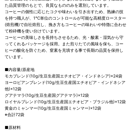
た品質管理のもとで、良質なもののみを選別しています。
コーヒーの個性に応じたコクや味わいを引き出すため、熟練の技
を持つ職人が、1℃単位のコントロールが可能な高精度ロースター
(焙煎機)で自社焙煎し、挽き方もコーヒーの味わいや特徴に合わせ
て粉砕機を使い分けています。
コーヒーの美味しさを長持ちさせるため、光・酸素・湿気から守
ってくれるパッケージを採用。また煎りたての風味を保ち、コー
ヒーの酸化を防ぐため、窒素を充填する事で長期の品質を保持し
ています。
■内容量/原産地
モカブレンド(10g/生豆生産国エチオピア・インドネシア)×24袋
ヨーロピアンブレンド(10g/生豆生産国エチオピア・インドネシア
他)×12袋
グアテマラ(10g/生豆生産国グアテマラ)×12袋
ロイヤルブレンド(10g/生豆生産国エチオピア・ブラジル他)×12袋
黄金のミャンマー(10g/生豆生産国ミャンマー)×12袋
※合計72袋
■原材料