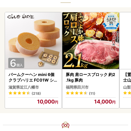
バームクーヘン mini 6個
豚肉 肩ロースブロック 約2
【置
クラブハリエ FC01W シェ
.1kg 豚肉
士山
アボックス バウムクーヘ
180
滋賀県近江八幡市
福岡県田川市
山梨
ン
(218)
(11)
10,000
14,000