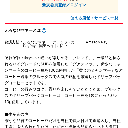
新規会員登録／ログイン
使える店舗・サービス一覧
ふるなびマネーとは
決済方法：
ふるなびマネー
クレジットカード
Amazon Pay
PayPay
楽天ペイ
d払い
それぞれの味わいの違いが楽しめる「ブレンド」、一級品と称さ
れるハイグレードなSHBを使用した「グアテマラ」、稀少なミャ
ンマー産のコーヒー豆を100%使用した「黄金のミャンマー」など
コーヒー通販のブルックスで人気の銘柄を厳選したドリップバッ
グコーヒーセットです。
コーヒーの旨みやコク、香りを楽しんでいただくため、ブルック
スのドリップバッグコーヒーは、コーヒー豆を1袋にたっぷりと
10g使用しています。
■生産者の声
確かな品質のコーヒー豆だけを自社で買い付けて直輸入し、自社
工場に搬入された生豆は、わずかな異物も見逃さないよう徹底し