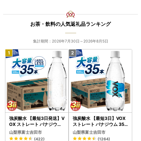
お茶・飲料の人気返礼品ランキング
集計期間：2026年7月30日～2026年8月5日
強炭酸水 【最短3日発送】V
強炭酸水 【最短3日】VOX
OX ストレート バナジウム
ストレート バナジウム 35
強炭酸水 35本 500ml ラベ
本 500ml 【富士吉田市限
山梨県富士吉田市
山梨県富士吉田市
ルレス【富士吉田市限定カ
定カートン】炭酸
(422)
(1264)