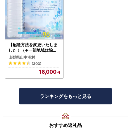
【配送方法を変更いたしま
した！（※一部地域は除く
）】＜ラベルレス＞富士山
山梨県山中湖村
蒼天の水 500ml×96本（４
(303)
ケース）YC001
16,000
ランキングをもっと見る
おすすめ返礼品