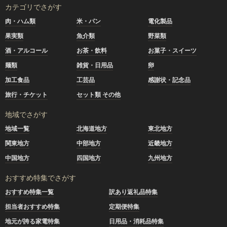
カテゴリでさがす
肉・ハム類
米・パン
電化製品
果実類
魚介類
野菜類
酒・アルコール
お茶・飲料
お菓子・スイーツ
麺類
雑貨・日用品
卵
加工食品
工芸品
感謝状・記念品
旅行・チケット
セット類 その他
地域でさがす
地域一覧
北海道地方
東北地方
関東地方
中部地方
近畿地方
中国地方
四国地方
九州地方
おすすめ特集でさがす
おすすめ特集一覧
訳あり返礼品特集
担当者おすすめ特集
定期便特集
地元が誇る家電特集
日用品・消耗品特集