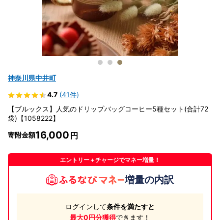
神奈川県中井町
4.7
(41件)
【ブルックス】人気のドリップバッグコーヒー5種セット(合計72
袋)【1058222】
16,000
寄附金額
エントリー＋チャージでマネー増量！
増量の内訳
ログインして
条件を満たすと
最大0円分獲得
できます！