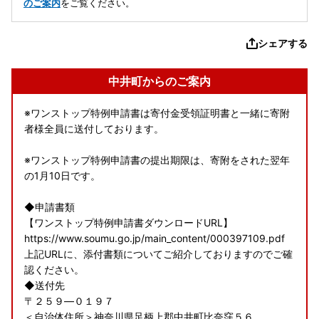
のご案内
をご覧ください。
シェアする
中井町からのご案内
※ワンストップ特例申請書は寄付金受領証明書と一緒に寄附
者様全員に送付しております。
※ワンストップ特例申請書の提出期限は、寄附をされた翌年
の1月10日です。
◆申請書類
【ワンストップ特例申請書ダウンロードURL】
https://www.soumu.go.jp/main_content/000397109.pdf
上記URLに、添付書類についてご紹介しておりますのでご確
認ください。
◆送付先
〒２５９―０１９７
＜自治体住所＞神奈川県足柄上郡中井町比奈窪５６