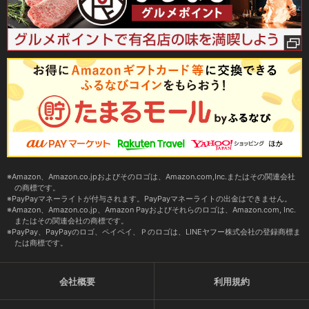
Amazon、Amazon.co.jpおよびそのロゴは、Amazon.com,Inc.またはその関連会社
の商標です。
PayPayマネーライトが付与されます。PayPayマネーライトの出金はできません。
Amazon、Amazon.co.jp、Amazon Payおよびそれらのロゴは、Amazon.com, Inc.
またはその関連会社の商標です。
PayPay、PayPayのロゴ、ペイペイ、Ｐのロゴは、LINEヤフー株式会社の登録商標ま
たは商標です。
会社概要
利用規約