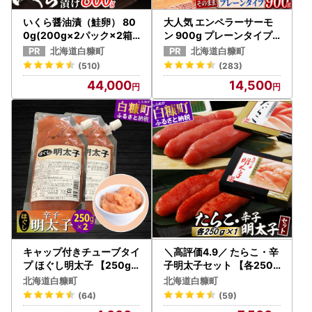
いくら醤油漬（鮭卵） 80
大人気 エンペラーサーモ
0g(200g×2パック×2箱)
ン 900g プレーンタイプ
_K044-1677
小分け 鮭 サーモン アトラ
北海道白糠町
北海道白糠町
ンティックサーモン 水産
(510)
(283)
庁長官賞 受賞 さけ シャケ
44,000
14,500
しゃけ sake カルパッチョ
ソテー レアステーキ 人気
高級 大満足 美味しい 贈答
生食用 刺身 お刺身 刺し身
魚介類 海鮮 冷凍 厚切り 薄
切り ふるさと納税 北海道
白糠町_T014-0911
キャップ付きチューブタイ
＼高評価4.9／ たらこ・辛
プ ほぐし明太子 【250g×
子明太子セット 【各250g
2 合計500g】_I004-069
×1】_L007-0736-A
北海道白糠町
北海道白糠町
1
(64)
(59)