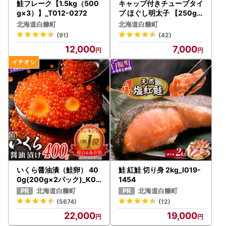
鮭フレーク【1.5kg（500
キャップ付きチューブタイ
g×3）】_T012-0272
プ ほぐし明太子 【250g×
4 合計1kg】_I007-0694
北海道白糠町
北海道白糠町
(91)
(42)
12,000
7,000
いくら醤油漬（鮭卵） 40
鮭 紅鮭 切り身 2kg_I019-
0g(200g×2パック)_K02
1454
2-1676
北海道白糠町
北海道白糠町
(5674)
(12)
22,000
19,000