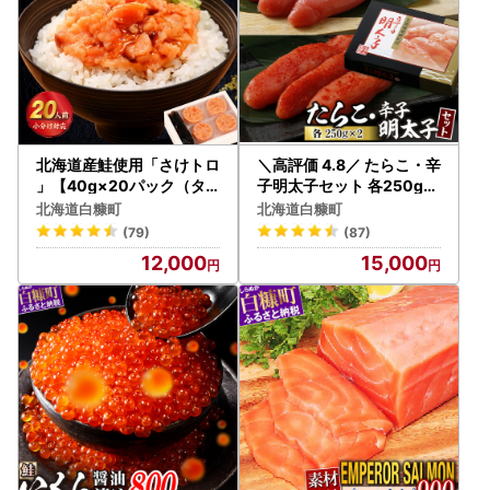
北海道産鮭使用「さけトロ
＼高評価 4.8／ たらこ・辛
」【40g×20パック（タ
子明太子セット 各250g×
レ付）】便利な食べきりパ
2 _L015-0352
北海道白糠町
北海道白糠町
ック_T012-0530-60DAY
(79)
(87)
S
12,000
15,000