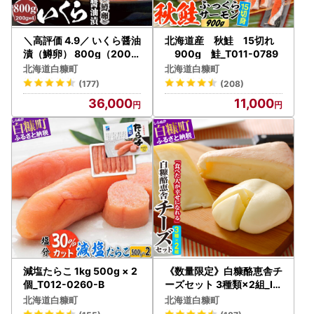
＼高評価 4.9／ いくら醤油
北海道産 秋鮭 15切れ
漬（鱒卵） 800g（200g
900g 鮭_T011-0789
×2パック×2箱）_K036-
北海道白糠町
北海道白糠町
0979
(177)
(208)
36,000
11,000
減塩たらこ 1kg 500g × 2
《数量限定》白糠酪恵舎チ
個_T012-0260-B
ーズセット 3種類×2組_I0
10-0154
北海道白糠町
北海道白糠町