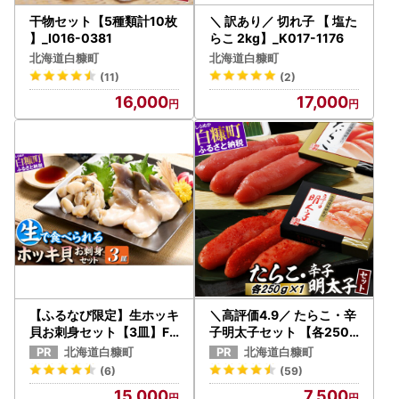
干物セット【5種類計10枚
＼ 訳あり／ 切れ子 【 塩た
】_I016-0381
らこ 2kg】_K017-1176
北海道白糠町
北海道白糠町
(11)
(2)
16,000
17,000
【ふるなび限定】生ホッキ
＼高評価4.9／ たらこ・辛
貝お刺身セット【3皿】FN
子明太子セット 【各250g
-Limited_A015-1116
×1】_L007-0736-A
北海道白糠町
北海道白糠町
(6)
(59)
15,000
7,500