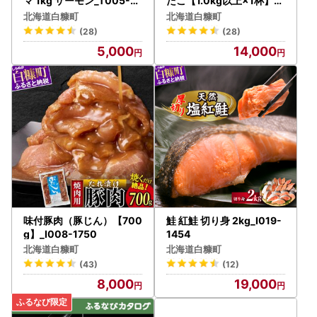
マ 1kg サーモン_T005-0
たこ【1.0kg以上×1杯】_I
870
014-0508
北海道白糠町
北海道白糠町
(28)
(28)
5,000
14,000
味付豚肉（豚じん）【700
鮭 紅鮭 切り身 2kg_I019-
g】_I008-1750
1454
北海道白糠町
北海道白糠町
(43)
(12)
8,000
19,000