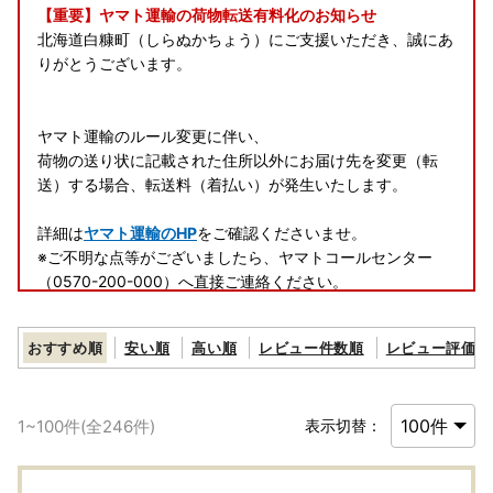
【重要】ヤマト運輸の荷物転送有料化のお知らせ
北海道白糠町（しらぬかちょう）にご支援いただき、誠にあ
りがとうございます。
ヤマト運輸のルール変更に伴い、
荷物の送り状に記載された住所以外にお届け先を変更（転
送）する場合、転送料（着払い）が発生いたします。
詳細は
ヤマト運輸のHP
をご確認くださいませ。
※ご不明な点等がございましたら、ヤマトコールセンター
（0570-200-000）へ直接ご連絡ください。
また、返礼品の発送前でも、ご連絡いただいたタイミングに
おすすめ順
安い順
高い順
レビュー件数順
レビュー評価順
よりましては住所変更ができない可能性がございます。
白糠町では返礼品発送後の代理転送は行っておりませんの
で、予めご了承ください。
1
~
100
件(全
246
件)
表示切替：
【お礼の品のお届けについて】
配送期日は、あくまで目安です。