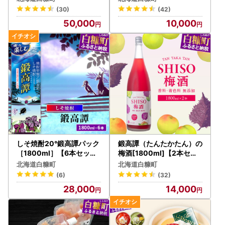
(30)
(42)
50,000
10,000
しそ焼酎20°鍛高譚パック
鍛高譚（たんたかたん）の
［1800ml］【6本セット
梅酒[1800ml]【2本セッ
】_I028-0579
ト】_I014-0036
北海道白糠町
北海道白糠町
(6)
(32)
28,000
14,000