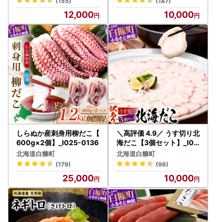
(155)
(187)
12,000
10,000
しらぬか産刺身用柳だこ【
＼高評価 4.9／ うす切り北
600g×2個】_I025-0136
海だこ【3個セット】_I01
0-0633
北海道白糠町
北海道白糠町
(179)
(96)
25,000
10,000