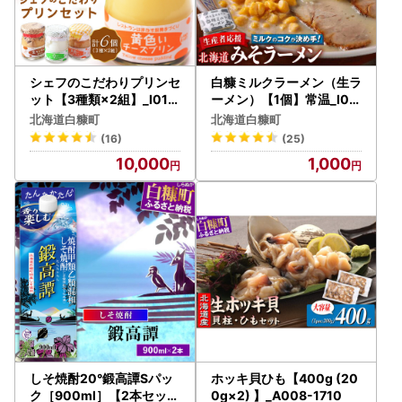
シェフのこだわりプリンセ
白糠ミルクラーメン（生ラ
ット【3種類×2組】_I010
ーメン）【1個】常温_I00
-0156
1-0885-2610
北海道白糠町
北海道白糠町
(16)
(25)
10,000
1,000
しそ焼酎20°鍛高譚Sパッ
ホッキ貝ひも【400g (20
ク［900ml］【2本セット
0g×2) 】_A008-1710