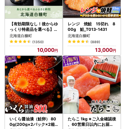
いなく、申請時のメールアドレス宛にご連絡しています。
そこから同受付書をダウンロードすることができます。
メールアドレスのないかたは、郵送しますのでご連絡くださ
い。
【有効期限なし！後からゆ
レンジ 焼鮭 15切れ 8
っくり特産品を選べる】北
00g 鮭_T013-1431
海道白糠町カタログポイン
【ワンストップ特例申請書の送付先】
北海道白糠町
北海道白糠町
ト
〒088-0396
(1350)
(889)
白糠郵便局
10,000
13,000
私書箱第7号
白糠町ワンストップ特例申請専用窓口宛
※書類は注文者情報の住所にお送りします。
（書類のお届け先に別途指定があります場合は、お早めにご
連絡をお願いいたします。）
※控除の証明内容は注文者情報を記載いたします。
※お礼の品とは別に発送いたします。
※オンラインワンストップ申請履歴のある方には、ご希望を
されていても申請書はお送りしておりません。寄附金受領証
明書のみを圧着はがきでお送りしております。
※申請情報の変更をご希望の方は、ご連絡ください。
いくら醤油漬（鮭卵） 80
たらこ 1kg ※ご入金確認後
0g(200g×2パック×2箱)
、60営業日以内にお届け