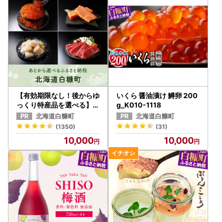
【有効期限なし！後からゆ
いくら 醤油漬け 鱒卵 200
っくり特産品を選べる】北
g_K010-1118
海道白糠町カタログポイン
北海道白糠町
北海道白糠町
ト
(1350)
(31)
10,000
10,000