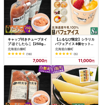
キャップ付きチューブタイ
【ふるなび限定】シラリカ
プ ほぐしたらこ【250g×
パフェアイス 8個セット_B
4 合計1kg】_I007-0693
011-1442-14
北海道白糠町
北海道白糠町
(18)
(5)
7,000
11,000