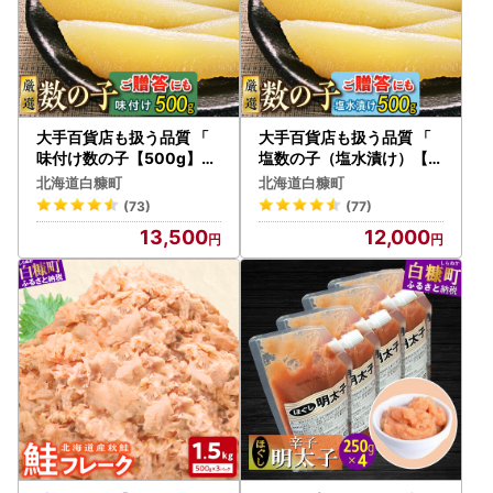
大手百貨店も扱う品質 「
大手百貨店も扱う品質 「
味付け数の子【500g】」
塩数の子（塩水漬け）【5
_T013-0139
00g】」_T012-0132
北海道白糠町
北海道白糠町
(73)
(77)
13,500
12,000