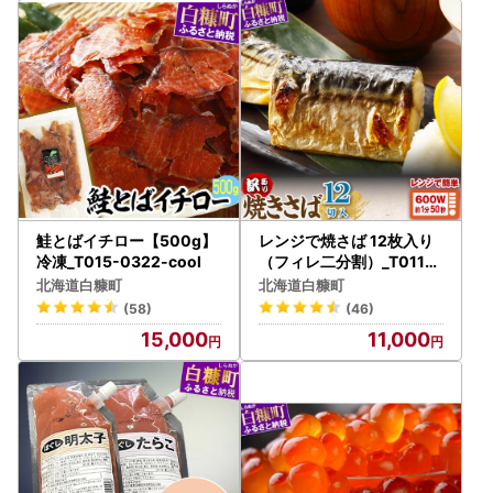
鮭とばイチロー【500g】
レンジで焼さば 12枚入り
冷凍_T015-0322-cool
（フィレ二分割）_T011-1
531
北海道白糠町
北海道白糠町
(58)
(46)
15,000
11,000