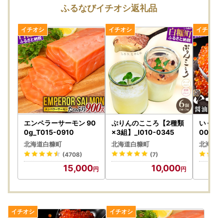
同日にお申込いただいた場合でも、発送の準備の状況によ
ふるなびイチオシ返礼品
り、別々に配送される場合がございます。
梱包破損の状態で届いた場合は、配送業者までご連絡くださ
い。
【寄附金受領証明書発行について】
寄附金受領証明書は、お申込後（ご入金確認後）3週間程度
で到着するようにお送りしています。
※1月のご寄附分につきましては、2月に発送いたします。
また、「寄附金受領証明書が届いていない」とのご連絡を多
く受けますが、ワンストップ特例申請書の送付をご希望され
ない方への本町からの寄附金受領証明書は、「圧着ハガキ」
エンペラーサーモン 90
ぷりんのこころ【2種類
いくら
でお送りしております。
0g_T015-0910
×3組】_I010-0345
00g
K022
今一度ご確認のほどよろしくお願いいたします。
北海道白糠町
北海道白糠町
北海道
(4708)
(7)
なお、ワンストップ特例申請書の送付をご希望の方には、A
15,000
10,000
4版の寄附金受領証明書を申請書とともに「封書」でお送り
しております。
【ワンストップ特例申請書について】
ワンストップ特例申請書は、ご希望された方のみに寄附金受