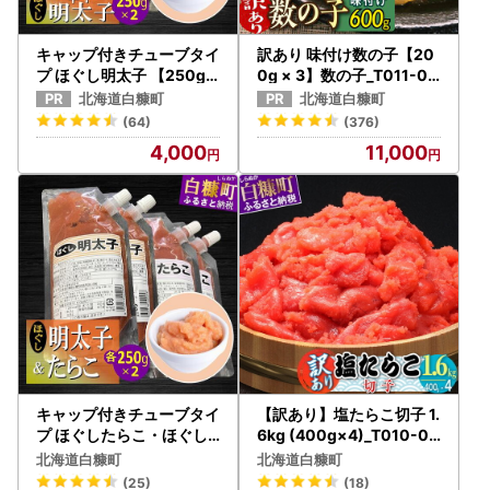
キャップ付きチューブタイ
訳あり 味付け数の子【20
プ ほぐし明太子 【250g×
0g × 3】数の子_T011-01
2 合計500g】_I004-069
40
北海道白糠町
北海道白糠町
1
(64)
(376)
4,000
11,000
キャップ付きチューブタイ
【訳あり】塩たらこ切子 1.
プ ほぐしたらこ・ほぐし
6kg (400g×4)_T010-08
明太子 【各250g×2 合計1
22
北海道白糠町
北海道白糠町
kg】_I007-0695
(25)
(18)