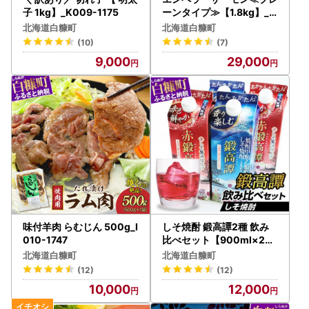
子 1kg】_K009-1175
ーンタイプ≫【1.8kg】_T
029-0913
北海道白糠町
北海道白糠町
(10)
(7)
9,000
29,000
味付羊肉 らむじん 500g_I
しそ焼酎 鍛高譚2種 飲み
010-1747
比べセット【900ml×2本
×2種】_I012-0526
北海道白糠町
北海道白糠町
(12)
(12)
10,000
12,000