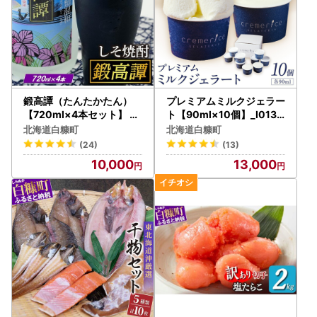
鍛高譚（たんたかたん）
プレミアムミルクジェラー
【720ml×4本セット】 焼
ト【90ml×10個】_I013-
酎_I010-0001
0791
北海道白糠町
北海道白糠町
(24)
(13)
10,000
13,000