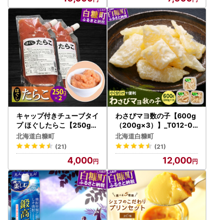
キャップ付きチューブタイ
わさびマヨ数の子【600g
プ ほぐしたらこ【250g×
（200g×3）】_T012-03
2 合計500g】_I004-069
19
北海道白糠町
北海道白糠町
0
(21)
(21)
4,000
12,000