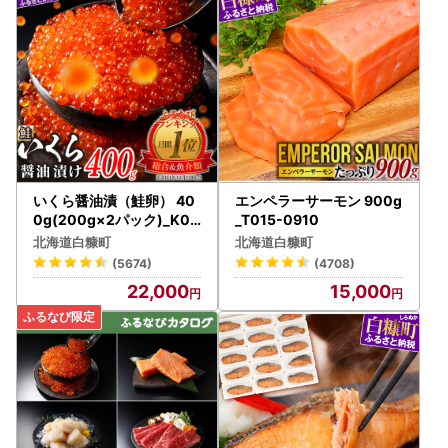
領証明書とともに、お申込後（ご入金確認後）3週間程度で
到着するようにお送りしています。
※オンラインワンストップ申請履歴のある方には、ご希望を
されていても申請書はお送りしておりません。寄附金受領証
明書のみを圧着はがきでお送りしております。
※1月のご寄附分につきましては、2月に発送いたします。
ご自身でワンストップ特例申請書をお送りされた方へも、本
町からは一律にワンストップ特例申請書をお送りしています
いくら醤油漬（鮭卵） 40
エンペラーサーモン 900g
ので、その場合は本町からお送りしたものは破棄してくださ
0g(200g×2パック)_K02
_T015-0910
2-1676
い。
北海道白糠町
北海道白糠町
(5674)
(4708)
ワンストップ特例申請書は、予めご寄附者様の情報を印字し
22,000
15,000
てお送りしています。
申請される際は、内容のご確認（誤りがあればそこに訂正を
してください）と、チェック箇所へのチェックの記入と、マ
イナンバー関係の書類を添えて、同封の返信用封筒でお送り
ください。
ワンストップ特例申請書受付書は郵送での返送はおこなって