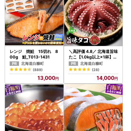
レンジ 焼鮭 15切れ 8
＼高評価 4.8／ 北海道旨味
00g 鮭_T013-1431
たこ【1.0kg以上×1杯】_I
014-0508
北海道白糠町
北海道白糠町
(889)
(28)
13,000
14,000