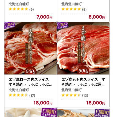
】_I007-0580
北海道白糠町
北海道白糠町
(9)
(5)
7,000
8,000
エゾ鹿ロース肉スライス
エゾ鹿もも肉スライス す
すき焼き・しゃぶしゃぶ用
き焼き・しゃぶしゃぶ用【
【500g】_I018-0424
500g】_I018-0821
北海道白糠町
北海道白糠町
(17)
(13)
18,000
18,000