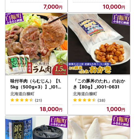
7,000
10,000
味付羊肉（らむじん）【1.
「この豚丼のたれ」のおか
5kg（500g×3）】_I018
き【80g】_I001-0631
-1749
北海道白糠町
北海道白糠町
(21)
(38)
18,000
1,000