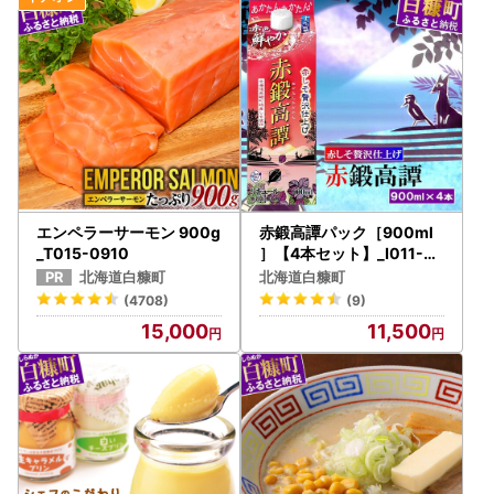
エンペラーサーモン 900g
赤鍛高譚パック［900ml
_T015-0910
］【4本セット】_I011-05
98
北海道白糠町
北海道白糠町
(4708)
(9)
15,000
11,500