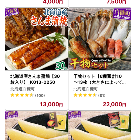
4,000
7,500
北海道産さんま蒲焼【30
干物セット【6種類 計10
枚入り】_K013-0250
〜13枚（大きさによって
数が異なります）】_I022
北海道白糠町
北海道白糠町
-0839
(100)
(81)
13,000
22,000