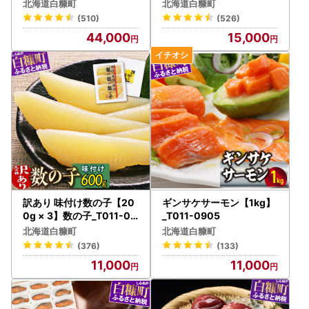
_K044-1677
※_K015-0258-60DAYS
【返品の取扱条件／返品期限、返品時の送料負担】
北海道白糠町
北海道白糠町
輸送によるお礼の品の破損および発送ミスがありました場合
(510)
(526)
のみ。
44,000
15,000
梱包破損の状態で届いた場合は、配送業者までご連絡くださ
い。
【不良品の取扱条件】
お礼の品の受け取り時に必ず確認をお願いいたします。
万が一、次のような場合には、画像をご用意の上、お電話も
しくはメールにてお問い合わせください。
・申し込まれたお礼の品と届いたお礼の品が異なっていた場
合
・お礼の品が破損している場合
返品方法等については個別にご相談させていただきます。
訳あり 味付け数の子【20
ギンサケサーモン【1kg】
0g × 3】数の子_T011-01
_T011-0905
40
北海道白糠町
北海道白糠町
(376)
(133)
11,000
11,000