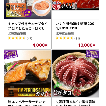
キャップ付きチューブタイ
いくら 醤油漬け 鱒卵 200
プ ほぐしたらこ・ほぐし
g_K010-1118
明太子 【各250g 合計50
北海道白糠町
北海道白糠町
0g】_I004-0692
(47)
(31)
4,000
10,000
鮭 エンペラーサーモン カ
＼高評価 4.8／ 北海道旨味