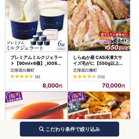
プレミアムミルクジェラー
しらぬか産 CAS冷凍大サ
ト【90ml×6個】_I008-1
イズ毛がに【550g以上】
117
_I070-0547
北海道白糠町
北海道白糠町
(9)
(13)
8,000
70,000
こだわり条件で絞り込み