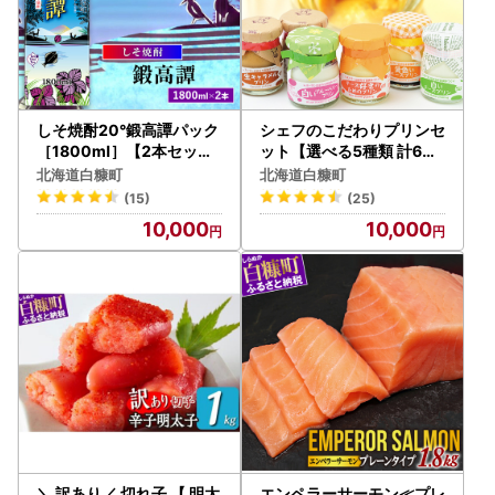
しそ焼酎20°鍛高譚パック
シェフのこだわりプリンセ
［1800ml］【2本セット
ット【選べる5種類 計6個
】_I010-0577
】_I010-0356
北海道白糠町
北海道白糠町
(15)
(25)
10,000
10,000
＼ 訳あり／ 切れ子 【 明太
エンペラーサーモン≪プレ