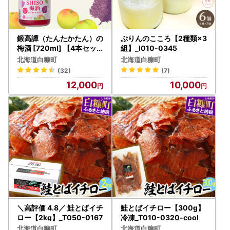
鍛高譚（たんたかたん）の
ぷりんのこころ【2種類×3
梅酒 [720ml] 【4本セッ
組】_I010-0345
ト】_I012-0034
北海道白糠町
北海道白糠町
(32)
(7)
12,000
10,000
＼高評価 4.8／ 鮭とばイチ
鮭とばイチロー【300g】
ロー【2kg】_T050-0167
冷凍_T010-0320-cool
北海道白糠町
北海道白糠町