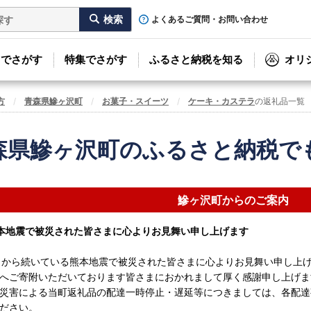
よくあるご質問・お問い合わせ
リでさがす
特集でさがす
ふるさと納税を知る
オリ
方
青森県鰺ヶ沢町
お菓子・スイーツ
ケーキ・カステラ
の返礼品一覧
森県鰺ヶ沢町のふるさと納税で
鰺ヶ沢町からのご案内
本地震で被災された皆さまに心よりお見舞い申し上げます
月から続いている熊本地震で被災された皆さまに心よりお見舞い申し上
へご寄附いただいております皆さまにおかれまして厚く感謝申し上げま
災害による当町返礼品の配達一時停止・遅延等につきましては、各配達
ださい。