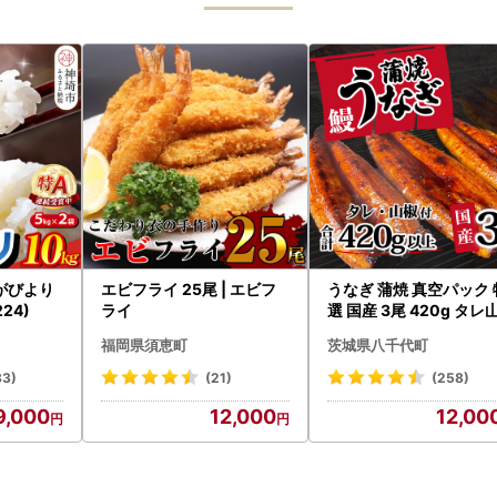
がびより
エビフライ 25尾 | エビフ
うなぎ 蒲焼 真空パック 
224)
ライ
選 国産 3尾 420g タレ
付き うな重 ひつまぶし 
福岡県須恵町
茨城県八千代町
あり 茨城 ウナギ 鰻 個
人気 美味しい 小分け 八
83)
(21)
(258)
代町
9,000
12,000
12,00