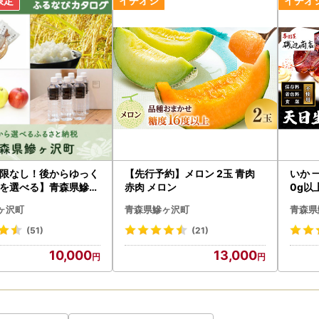
---------------------------------------------------------------------
念像建立のご報告とお礼について』
和3年11月8日、海の駅わんど駐車場内に、わさおの顕彰を称えたわさ
にあたり、ふるさと納税をはじめ、多くの皆様からたくさんのご支援を
ヶ沢町へ温かいご支援、ご協力のほどよろしくお願いいたします。
---------------------------------------------------------------------
限なし！後からゆっく
【先行予約】メロン 2玉 青肉
いか 一夜干
を選べる】青森県鰺ヶ
赤肉 メロン
0g以
ログポイント
ヶ沢町
青森県鰺ヶ沢町
青森県
(51)
(21)
10,000
13,000