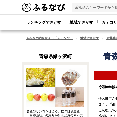
ランキングでさがす
地域でさがす
カテゴ
ふるさと納税サイト「ふるなび」
地域でさがす
東北地
青
青森県鰺ヶ沢町
令和8年熊
令和8年7
また、当町
このたびの
名産のリンゴをはじめ、世界自然遺産
「白神山地」の恵みが育んだ海の幸や美
承知おきく