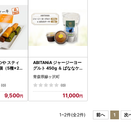
つや スティ
ABITANiA ジャージーヨー
個（5種×2
グルト 450g ＆ ばななケ
ーキ 2個 セット ヨーグル
青森県鰺ヶ沢町
ト バナナケーキ ケーキ お
菓子 菓子 洋菓子 おかし 青
(0)
(0)
森県 鰺ヶ沢町
9,500
11,000
1
~
2
件(全
2
件)
前へ
1
次