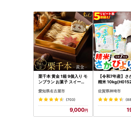
栗千本 黄金 1箱 9個入り モ
【令和7年産】さ
ンブラン お菓子 スイーツ
精米 10kg(H015
デザート モンブラン 人気
愛知県名古屋市
佐賀県神埼市
(703)
(8
9,000
1