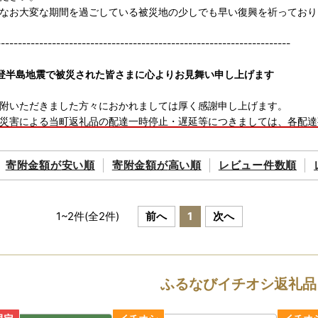
なお大変な期間を過ごしている被災地の少しでも早い復興を祈っており
---------------------------------------------------------------------
登半島地震で被災された皆さまに心よりお見舞い申し上げます
附いただきました方々におかれましては厚く感謝申し上げます。
災害による当町返礼品の配達一時停止・遅延等につきましては、各配達
さい。
解を賜りますようよろしくお願い申し上げます。
寄附金額が
安い順
寄附金額が
高い順
レビュー件数順
---------------------------------------------------------------------
ンワンストップ申請について』
1
~
2
件(全
2
件)
前へ
1
次へ
インワンストップ申請に対応しました（2023年12月～）
プ申請も変更届もオンラインでらくらく！自治体マイページをご活用く
ジ URL：https://mypg.jp/auth/login/
ふるなびイチオシ返礼品
マイページのご利用には会員登録が必要です
タがマイページに反映されるまで2営業日ほどかかります