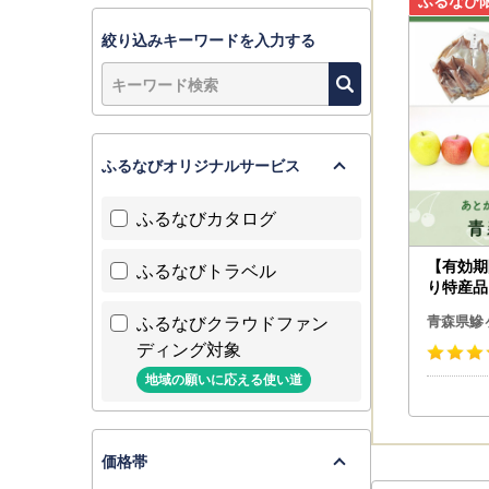
絞り込みキーワードを入力する
-----------
『わさお記
この度、令
ふるなびオリジナルサービス
今回の建立
今後とも鰺
ふるなびカタログ
-----------
【有効期
ふるなびトラベル
り特産品
沢町カタ
ふるなびクラウドファン
青森県鰺
ディング対象
地域の願いに応える使い道
価格帯