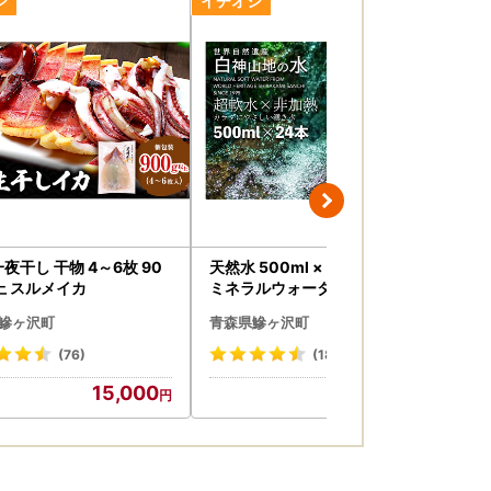
お記念像が建立されました。
いただきまして、厚くお礼申し上げます。
し 干物 4～6枚 90
天然水 500ml × 24本 白神山地
メロ
上 スルメイカ
ミネラルウォーター 軟水 天然
メ
水
鰺ヶ沢町
青森県鰺ヶ沢町
青
(76)
(18)
15,000
10,000