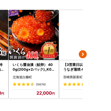
特
いくら醤油漬（鮭卵） 40
【3営業日以内出荷】特大
山椒
0g(200g×2パック)_K02
うなぎ蒲焼 4尾 無頭 840g
訳
2-1676
以上 C388-840-3D
北海道白糠町
宮崎県新富町
包装
千
(5674)
(713)
0
22,000
23,500