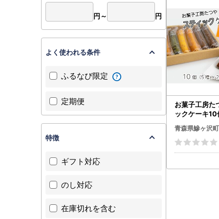
円～
円
よく使われる条件
ふるなび限定
定期便
お菓子工房た
ックケーキ10
） 焼菓子
青森県鰺ヶ沢町
特徴
ギフト対応
のし対応
在庫切れを含む