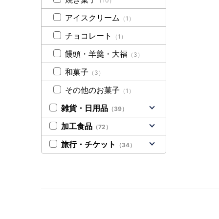
（10）
アイスクリーム
（1）
チョコレート
（1）
饅頭・羊羹・大福
（3）
和菓子
（3）
その他のお菓子
（1）
雑貨・日用品
（39）
加工食品
（72）
旅行・チケット
（34）