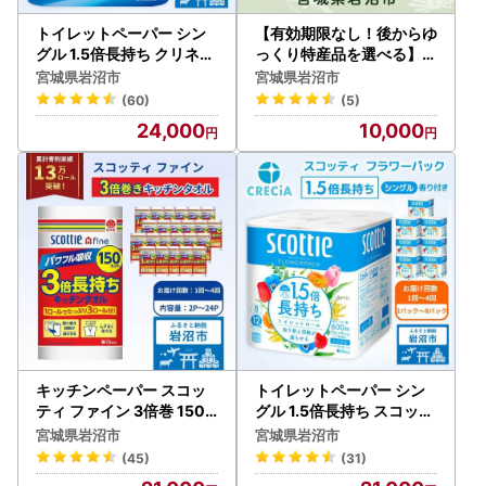
トイレットペーパー シン
【有効期限なし！後からゆ
グル 1.5倍長持ち クリネッ
っくり特産品を選べる】宮
クス 無香料 8R×8P トイレ
城県岩沼市カタログポイン
宮城県岩沼市
宮城県岩沼市
ット
ト
(60)
(5)
24,000
10,000
キッチンペーパー スコッ
トイレットペーパー シン
ティ ファイン 3倍巻 150
グル 1.5倍長持ち スコッテ
カット 1ロール×24パック
ィ 香り付き 8R×8P トイレ
宮城県岩沼市
宮城県岩沼市
キッチン
ット
(45)
(31)