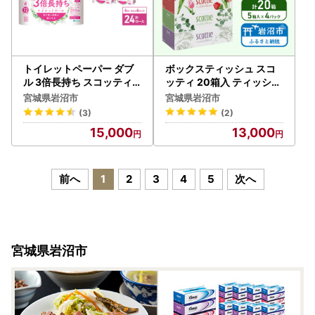
トイレットペーパー ダブ
ボックスティッシュ スコ
ル 3倍長持ち スコッティ
ッティ 20箱入 ティッシュ
無香料 4R×6P トイレット
ペーパー
宮城県岩沼市
宮城県岩沼市
(3)
(2)
15,000
13,000
前へ
1
2
3
4
5
次へ
宮城県岩沼市