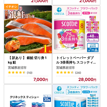
21,000
21,000
【 訳あり 】 銀鮭 切り身 1
トイレットペーパー ダブ
kg 鮭
ル 3倍長持ち スコッティ
香り付き 8R×6P トイレッ
宮城県岩沼市
宮城県岩沼市
ト
(10)
(26)
7,000
28,000