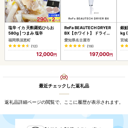
塩辛 イカ 天麩羅処ひらお
ReFa BEAUTECH DRYER
銀鮭
580g | つまみ 塩辛
BX【ホワイト】 ドライヤ
kg 
ー 美容 家電 ドライヤー リ
福岡県須恵町
愛知県名古屋市
宮城
ファ
(12)
(19)
12,000
197,000
最近チェックした返礼品
返礼品詳細ページの閲覧で、ここに履歴が表示されます。