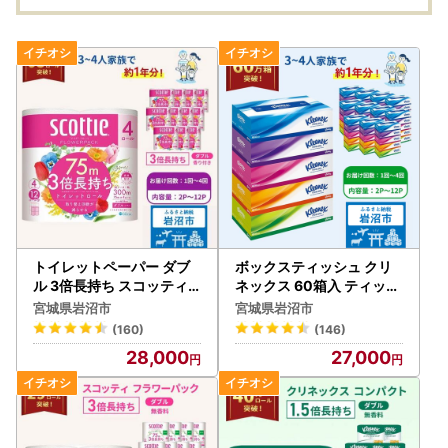
トイレットペーパー ダブ
ボックスティッシュ クリ
ル 3倍長持ち スコッティ
ネックス 60箱入 ティッシ
香り付き 4R×12P トイレ
ュペーパー
宮城県岩沼市
宮城県岩沼市
ット
(160)
(146)
28,000
27,000