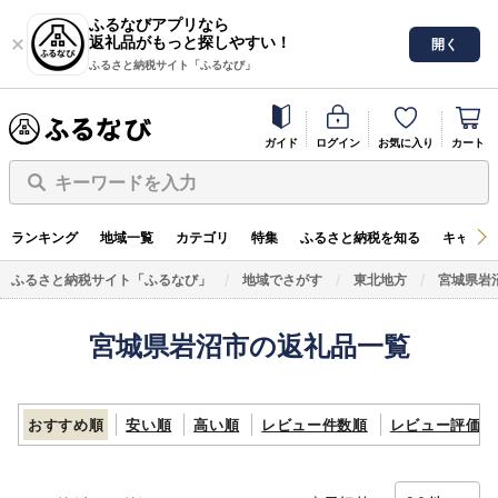
ふるなびアプリなら
返礼品がもっと探しやすい！
開く
ふるさと納税サイト「ふるなび」
ガイド
ログイン
お気に入り
カート
キーワードを入力
ランキング
地域一覧
カテゴリ
特集
ふるさと納税を知る
キャンペ
ふるさと納税サイト「ふるなび」
地域でさがす
東北地方
宮城県岩
宮城県岩沼市の返礼品一覧
おすすめ順
安い順
高い順
レビュー件数順
レビュー評価順