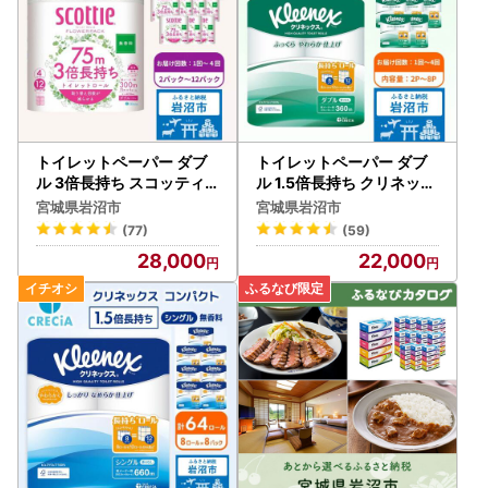
トイレットペーパー ダブ
トイレットペーパー ダブ
ル 3倍長持ち スコッティ
ル 1.5倍長持ち クリネック
無香料 4R×12P トイレッ
ス 無香料 8R×8P トイレッ
宮城県岩沼市
宮城県岩沼市
ト
ト
(77)
(59)
28,000
22,000