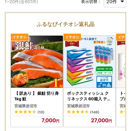
1
~
20
件(全
601
件)
表示切替：
ふるなびイチオシ返礼品
【 訳あり 】 銀鮭 切り身
ボックスティッシュ ク
トイレ
1kg 鮭
リネックス 60箱入 ティ
ブル 
ッシュペーパー
ティ 無
宮城県岩沼市
宮城県岩沼市
宮城県
イレ
(10)
(146)
7,000
27,000