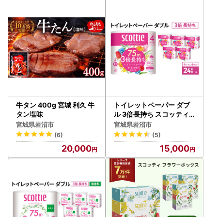
牛タン 400g 宮城 利久 牛
トイレットペーパー ダブ
タン塩味
ル 3倍長持ち スコッティ
香り付き 4R×6P トイレッ
宮城県岩沼市
宮城県岩沼市
ト
(6)
(5)
20,000
15,000