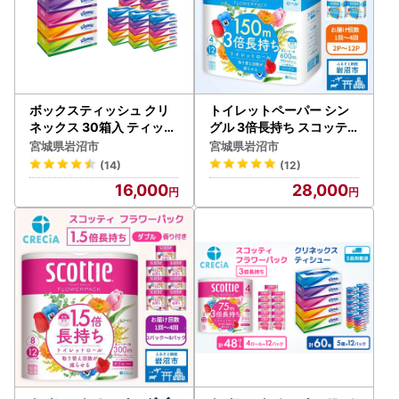
ボックスティッシュ クリ
トイレットペーパー シン
ネックス 30箱入 ティッシ
グル 3倍長持ち スコッテ
ュペーパー
ィ 香り付き 4R×12P トイ
宮城県岩沼市
宮城県岩沼市
レット
(14)
(12)
16,000
28,000