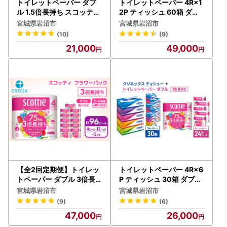
トイレットペーパー ダブ
トイレットペーパー 4R×1
ル 1.5倍長持ち スコッティ
2P ティッシュ 60箱 ダブ
香り付き 8R×8P トイレッ
ル 3倍長持ち スコッティ
宮城県岩沼市
宮城県岩沼市
ト
クリネックス セット トイ
(10)
(9)
レット
21,000
49,000
【全2回定期便】トイレッ
トイレットペーパー 4R×6
トペーパー ダブル 3倍長
P ティッシュ 30箱 ダブル
持ち ホワイト 48ロール 香
3倍長持ち スコッティ ク
宮城県岩沼市
宮城県岩沼市
り付き トイレット 日用品
リネックス セット トイレ
(9)
(6)
ット
47,000
26,000