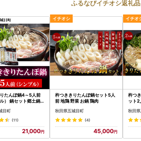
ふるなびイチオシ返礼品
りたんぽ鍋4～5人前
杵つききりたんぽ鍋セット5人
杵つ
ル） 鍋セット郷土鍋
前 地鶏 野菜 お鍋 鶏肉
ット2
 お鍋
城目町
秋田県五城目町
秋田県
(11)
(4)
21,000
45,000