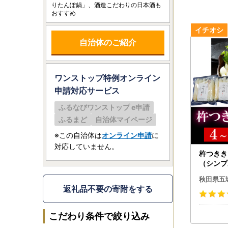
りたんぽ鍋」、酒造こだわりの日本酒も
おすすめ
自治体のご紹介
ワンストップ特例オンライン
申請
対応サービス
ふるなびワンストップ e申請
ふるまど
自治体マイページ
※この自治体は
オンライン申請
に
対応していません。
杵つきき
（シンプ
郷土料理
秋田県五
返礼品不要の寄附をする
こだわり条件で絞り込み