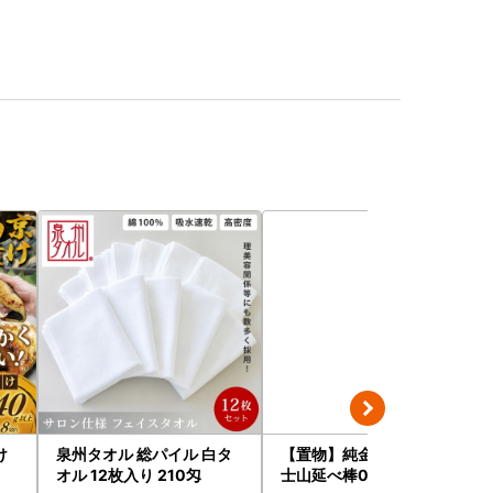
け
泉州タオル 総パイル 白タ
【置物】純金製(Ｋ２４) 富
オル 12枚入り 210匁
士山延べ棒0.3グラム ALP