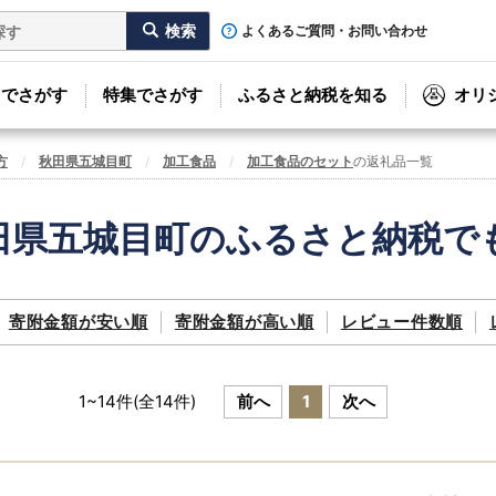
よくあるご質問・お問い合わせ
リでさがす
特集でさがす
ふるさと納税を知る
オリ
方
秋田県五城目町
加工食品
加工食品のセット
の返礼品一覧
田県五城目町のふるさと納税で
寄附金額が
安い順
寄附金額が
高い順
レビュー件数順
1
~
14
件(全
14
件)
前へ
1
次へ