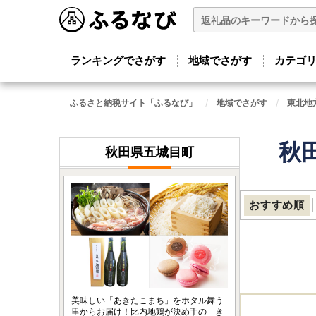
ランキングでさがす
地域でさがす
カテゴ
ふるさと納税サイト「ふるなび」
地域でさがす
東北地
秋
秋田県五城目町
おすすめ順
美味しい「あきたこまち」をホタル舞う
里からお届け！比内地鶏が決め手の「き