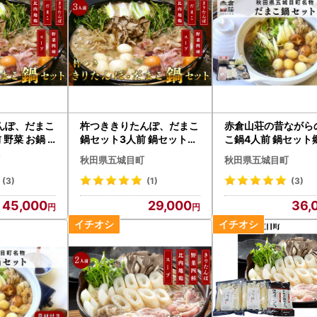
んぽ、だまこ
杵つききりたんぽ、だまこ
赤倉山荘の昔ながら
 野菜 お鍋
鍋セット3人前 鍋セットお
こ鍋4人前 鍋セット
でん お鍋 野菜
お鍋
秋田県五城目町
秋田県五城目町
(3)
(1)
(3)
45,000
29,000
36,