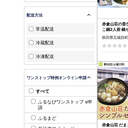
配送方法
赤倉山荘の昔
常温配送
こ鍋2人前 鍋
お鍋
秋田県五城目町
冷蔵配送
冷凍配送
ワンストップ特例オンライン申請
すべて
ふるなびワンストップ e申
請
ふるまど
赤倉山荘 だ