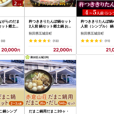
ながらのだま
杵つききりたんぽ鍋セット
杵つききりたんぽ鍋
セット郷土鍋
2人前 鍋セット郷土鍋 お鍋
人前（シンプル） 鍋
鶏肉 野菜
ト郷土鍋 郷土料理 
秋田県五城目町
秋田県五城目町
(0)
(13)
(11)
20,000
22,000
21,
まこ鍋シンプ
だまこ鍋用だまこ20ヶ・