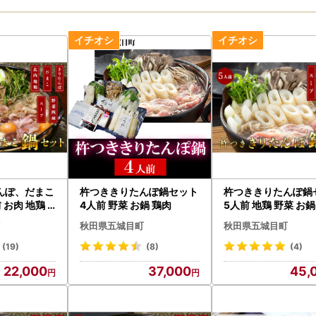
んぽ、だまこ
杵つききりたんぽ鍋セット
杵つききりたんぽ鍋
 お肉 地鶏
4人前 野菜 お鍋 鶏肉
5人前 地鶏 野菜 お鍋
秋田県五城目町
秋田県五城目町
(19)
(8)
(4)
22,000
37,000
45,