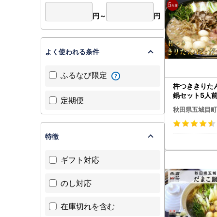
円～
円
よく使われる条件
ふるなび限定
杵つききりた
鍋セット5人前
定期便
鶏肉 地鶏
秋田県五城目町
特徴
ギフト対応
のし対応
在庫切れを含む