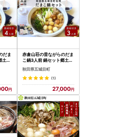
のだま
赤倉山荘の昔ながらのだま
郷土鍋
こ鍋3人前 鍋セット郷土鍋
お鍋
秋田県五城目町
(1)
000
27,000