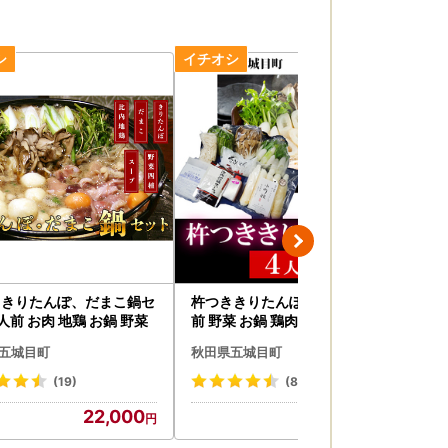
ききりたんぽ、だまこ鍋セ
杵つききりたんぽ鍋セット4人
杵
人前 お肉 地鶏 お鍋 野菜
前 野菜 お鍋 鶏肉
前 
菜
五城目町
秋田県五城目町
秋
(19)
(8)
22,000
37,000