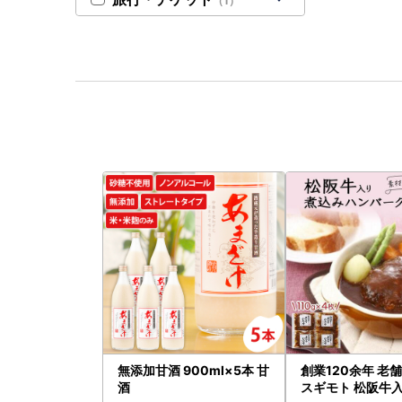
（1）
無添加甘酒 900ml×5本 甘
創業120余年 老
酒
スギモト 松阪牛入