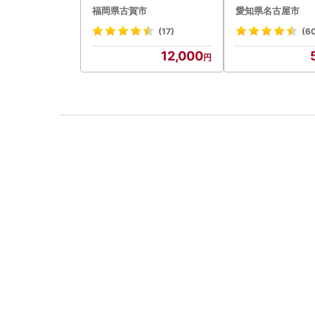
み ハンバーグ 11
福岡県古賀市
愛知県名古屋市
惣菜 お取り寄せ 
ンバーグ 冷凍
(17)
(6
12,000