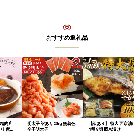
おすすめ返礼品
舗精肉店
明太子 訳あり 2kg 無着色
【訳あり】 特大 西京漬
り 煮込
辛子明太子
4種 8切 西京漬け