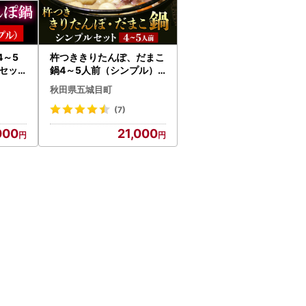
4～5
杵つききりたんぽ、だまこ
セッ
鍋4～5人前（シンプル）
お鍋
鍋セット郷土鍋 郷土料理
秋田県五城目町
お鍋
(7)
000
21,000