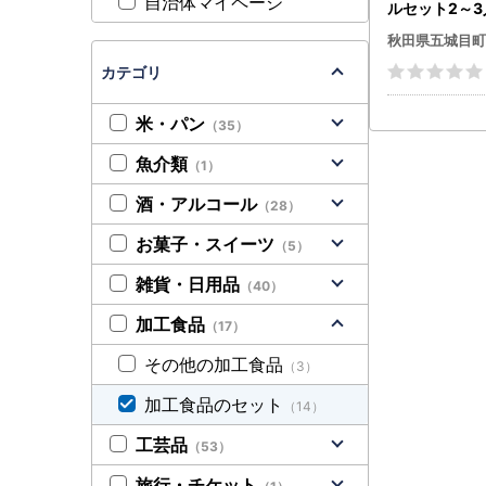
自治体マイページ
ルセット2～3
ト郷土鍋 手づ
秋田県五城目町
鶏 お鍋
カテゴリ
米・パン
（35）
魚介類
（1）
酒・アルコール
（28）
お菓子・スイーツ
（5）
雑貨・日用品
（40）
加工食品
（17）
その他の加工食品
（3）
加工食品のセット
（14）
工芸品
（53）
旅行・チケット