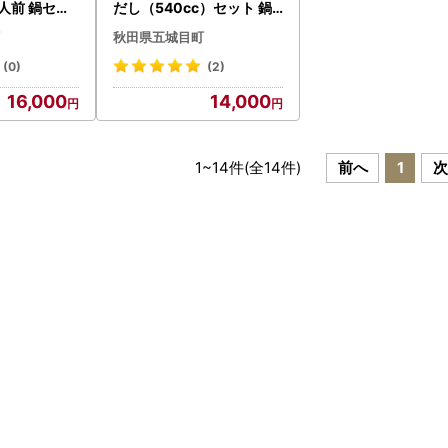
人前 鍋セッ
だし（540cc）セット 鍋
くり 鶏肉 地
セット郷土鍋 だしセット
秋田県五城目町
お鍋
(0)
(2)
16,000
14,000
1
~
14
件(全
14
件)
前へ
1
次