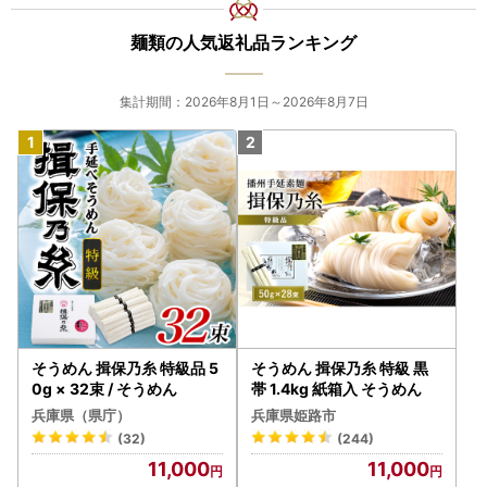
麺類の人気返礼品ランキング
集計期間：2026年8月1日～2026年8月7日
そうめん 揖保乃糸 特級品 5
そうめん 揖保乃糸 特級 黒
0g × 32束 / そうめん
帯 1.4kg 紙箱入 そうめん
兵庫県（県庁）
兵庫県姫路市
(32)
(244)
11,000
11,000