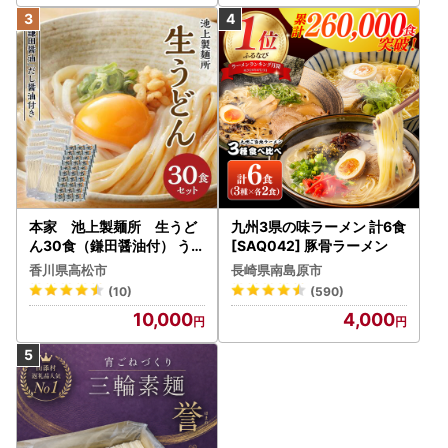
本家 池上製麺所 生うど
九州3県の味ラーメン 計6食
ん30食（鎌田醤油付） うど
[SAQ042] 豚骨ラーメン
ん
香川県高松市
長崎県南島原市
(10)
(590)
10,000
4,000