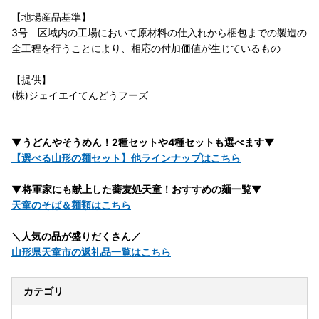
【地場産品基準】
3号 区域内の工場において原材料の仕入れから梱包までの製造の
全工程を行うことにより、相応の付加価値が生じているもの
【提供】
(株)ジェイエイてんどうフーズ
▼うどんやそうめん！2種セットや4種セットも選べます▼
【選べる山形の麺セット】他ラインナップはこちら
▼将軍家にも献上した蕎麦処天童！おすすめの麺一覧▼
天童のそば＆麺類はこちら
＼人気の品が盛りだくさん／
山形県天童市の返礼品一覧はこちら
カテゴリ