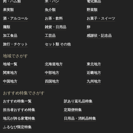
肉・ハム類
米・パン
電化製品
果実類
魚介類
野菜類
酒・アルコール
お茶・飲料
お菓子・スイーツ
麺類
雑貨・日用品
卵
加工食品
工芸品
感謝状・記念品
旅行・チケット
セット類 その他
地域でさがす
地域一覧
北海道地方
東北地方
関東地方
中部地方
近畿地方
中国地方
四国地方
九州地方
おすすめ特集でさがす
おすすめ特集一覧
訳あり返礼品特集
担当者おすすめ特集
定期便特集
地元が誇る家電特集
日用品・消耗品特集
ふるなび限定特集