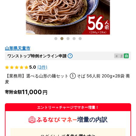
山形県天童市
ワンストップ特例オンライン申請
e
ま
自
5.0
(3件)
【業務用】選べる山形の麺セット ① そば 56人前 200g×28袋 蕎
麦
11,000
寄附金額
エントリー＋チャージでマネー増量！
増量の内訳