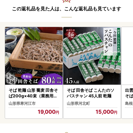
この返礼品を見た人は、こんな返礼品も見ています
そば 乾麺 山形 蕎麦 田舎そ
そば 田舎そば こんたのソ
出
ば200g×40束（業務用セ
バスチャン 45人前 乾麺
そば
ット80人前）019-F-AB0
山形県寒河江市
山形県河北町
島根
04
19,000
15,000