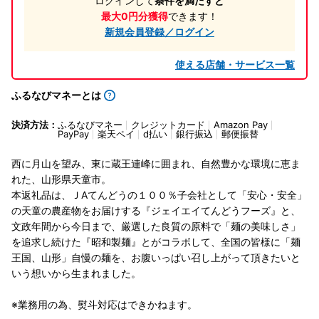
ログインして
条件を満たすと
最大0円分獲得
できます！
新規会員登録／ログイン
使える店舗・サービス一覧
ふるなびマネーとは
決済方法：
ふるなびマネー
クレジットカード
Amazon Pay
PayPay
楽天ペイ
d払い
銀行振込
郵便振替
西に月山を望み、東に蔵王連峰に囲まれ、自然豊かな環境に恵ま
れた、山形県天童市。
本返礼品は、ＪAてんどうの１００％子会社として「安心・安全」
の天童の農産物をお届けする『ジェイエイてんどうフーズ』と、
文政年間から今日まで、厳選した良質の原料で「麺の美味しさ」
を追求し続けた『昭和製麺』とがコラボして、全国の皆様に「麺
王国、山形」自慢の麺を、お腹いっぱい召し上がって頂きたいと
いう想いから生まれました。
※業務用の為、熨斗対応はできかねます。