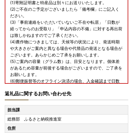
(1)寄附証明書と特産品は別々にお送りいたします。
(2)ご不在のご予定がございましたら「備考欄」にご記入く
ださい。
(3)「事前連絡をいただいていないご不在や転居」「日数が
経ってからのお受取り」「申込内容の不備」に対する再出荷
は致しかねますのでご了承ください。
(4)農作物につきましては、天候等の状況により、発送時期
や大きさがご案内と異なる場合や代替品の発送となる場合が
ございます。あらかじめご了承をお願いします。
(5)ご案内の容量（グラム数）は、目安となります。個体差
があるため容量が前後する場合がございますので、ご了承を
お願いします。
(6)郵便振替等のオフライン決済の場合、入金確認まで日数
を要します。
返礼品に関するお問い合わせ先
そのため、入金時期によっては、選択された配送時期での発
送ができず、次回以降の発送対応となる場合があります。
(7)画像はイメージです。
担当課
総務部 ふるさと納税推進室
住所