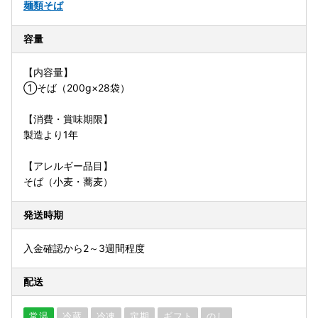
麺類
そば
容量
【内容量】
①そば（200g×28袋）
【消費・賞味期限】
製造より1年
【アレルギー品目】
そば（小麦・蕎麦）
発送時期
入金確認から2～3週間程度
配送
常温
冷蔵
冷凍
定期
ギフト
のし