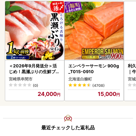
＜2026年9月発送分＞活
エンペラーサーモン 900g
利久
じめ！黒瀬ぶりの生鮮ブリ
_T015-0910
｜
ロイン2節（1.0kg前後）_
宮崎県串間市
北海道白糠町
宮城
K001-012-2609
(0)
(4708)
24,000
15,000
最近チェックした返礼品