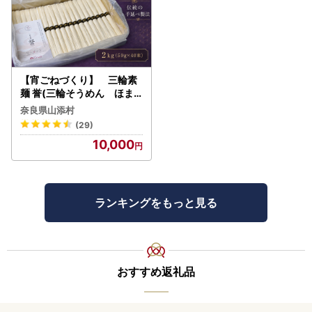
【宵ごねづくり】 三輪素
麺 誉(三輪そうめん ほま
れ) 2kg(50g×40束)
奈良県山添村
(29)
10,000
ランキングをもっと見る
おすすめ返礼品