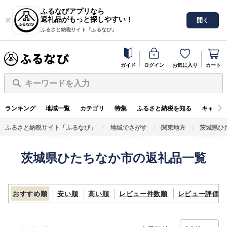
ふるなびアプリなら
返礼品がもっと探しやすい！
開く
ふるさと納税サイト「ふるなび」
ガイド
ログイン
お気に入り
カート
キーワードを入力
ランキング
地域一覧
カテゴリ
特集
ふるさと納税を知る
キャンペ
ふるさと納税サイト「ふるなび」
地域でさがす
関東地方
茨城県ひ
茨城県ひたちなか市の返礼品一覧
おすすめ順
安い順
高い順
レビュー件数順
レビュー評価順