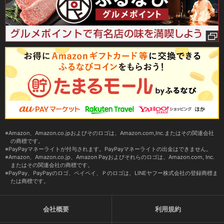
Amazon、Amazon.co.jpおよびそのロゴは、Amazon.com,Inc.またはその関連会社
の商標です。
PayPayマネーライトが付与されます。PayPayマネーライトの出金はできません。
Amazon、Amazon.co.jp、Amazon Payおよびそれらのロゴは、Amazon.com, Inc.
またはその関連会社の商標です。
PayPay、PayPayのロゴ、ペイペイ、Ｐのロゴは、LINEヤフー株式会社の登録商標ま
たは商標です。
会社概要
利用規約