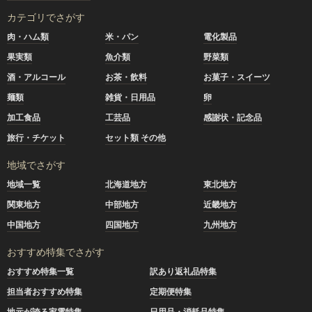
カテゴリでさがす
肉・ハム類
米・パン
電化製品
果実類
魚介類
野菜類
酒・アルコール
お茶・飲料
お菓子・スイーツ
麺類
雑貨・日用品
卵
加工食品
工芸品
感謝状・記念品
旅行・チケット
セット類 その他
地域でさがす
地域一覧
北海道地方
東北地方
関東地方
中部地方
近畿地方
中国地方
四国地方
九州地方
おすすめ特集でさがす
おすすめ特集一覧
訳あり返礼品特集
担当者おすすめ特集
定期便特集
地元が誇る家電特集
日用品・消耗品特集