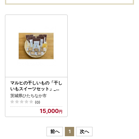
マルヒの干しいもの「干し
いもスイーツセット」_菓
子・スイーツ チョコレー
茨城県ひたちなか市
ト 菓子・スイーツ ケーキ
(0)
_【配送不可地域：離島】
15,000
【1377880】
前へ
1
次へ