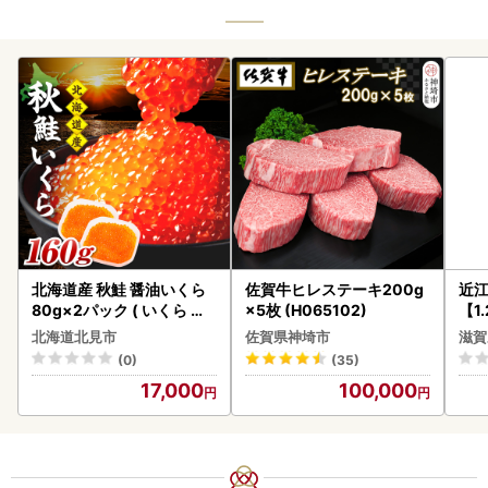
北海道産 秋鮭 醤油いくら
佐賀牛ヒレステーキ200g
近
80g×2パック ( いくら イ
×5枚 (H065102)
【1
クラ 魚卵 鮭 サケ さけ 鮭い
】【
北海道北見市
佐賀県神埼市
滋賀
くら 醤油漬け パック 北海
(0)
(35)
道産 ふるさと納税 秋鮭 )【
17,000
100,000
233-0002】