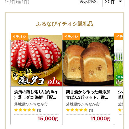
1
~
1
件(全
1
件)
表示切替：
ふるなびイチオシ返礼品
浜清の蒸し蛸1入(約1kg
麹甘酒から作った無添加
シバ
)_蒸しダコ 海鮮_【配送
食ぱん3斤セット、微生
草取り
不可地域：離島】【120
物が醸しだす香り、旨み
盆
茨城県ひたちなか市
茨城県ひたちなか市
茨城県
7910】
、食感をお楽しみくださ
(1)
(1)
い!_ パン ぱん_【12194
15,000
11,000
12】