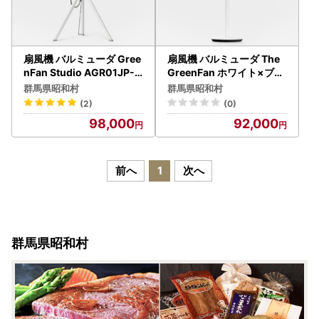
扇風機 バルミューダ Gree
扇風機 バルミューダ The
nFan Studio AGR01JP-
GreenFan ホワイト×ブラ
WH ホワイト
ック
群馬県昭和村
群馬県昭和村
(2)
(0)
98,000
92,000
前へ
1
次へ
群馬県昭和村