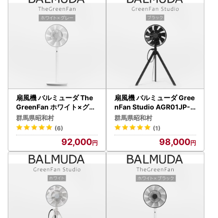
扇風機 バルミューダ The
扇風機 バルミューダ Gree
GreenFan ホワイト×グレ
nFan Studio AGR01JP-B
ー
K ブラック
群馬県昭和村
群馬県昭和村
(6)
(1)
92,000
98,000