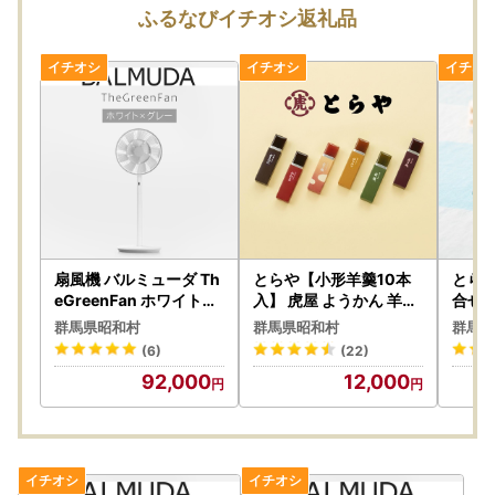
ふるなびイチオシ返礼品
扇風機 バルミューダ Th
とらや【小形羊羹10本
とら
eGreenFan ホワイト×
入】 虎屋 ようかん 羊羹
合せ６
グレー
和菓子
羹 よ
群馬県昭和村
群馬県昭和村
群馬県
(6)
(22)
92,000
12,000