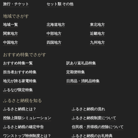
旅行・チケット
セット類 その他
地域でさがす
地域一覧
北海道地方
東北地方
関東地方
中部地方
近畿地方
中国地方
四国地方
九州地方
おすすめ特集でさがす
おすすめ特集一覧
訳あり返礼品特集
担当者おすすめ特集
定期便特集
地元が誇る家電特集
日用品・消耗品特集
ふるなび限定特集
ふるさと納税を知る
ふるさと納税とは？
ふるさと納税の流れ
控除上限額シミュレーション
ふるさと納税制度について
ふるさと納税の確定申告
住民税・所得税の控除について
ワンストップ特例制度とは？
ふるさと納税のお礼特典