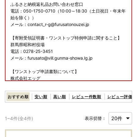
ふるさと納税返礼品お問い合わせ窓口
電話：050-1750-0710（10:00～18:30（土日祝日・年末年
始を除く））
メール：contact_r-g@furusatonouzei.jp
【寄附受領証明書・ワンストップ特例申請に関すること】
群馬県昭和村役場
電話：0278-25-3451
メール：furusato@vill.gunma-showa.lg.jp
【ワンストップ申請書類について】
株式会社エッグ
鳥取県米子市角盤町1丁目27-2 グッドブレスガーデン４F
電話：0278-25-3451
おすすめ順
安い順
高い順
レビュー件数順
レビュー評価順
■返礼品について
入金確認後の寄附申込みのキャンセル、返礼品の変更・返品
1
~
4
件(全
4
件)
表示切替：
はお受けできかねます。
ご了承のうえ、お申し込みください。