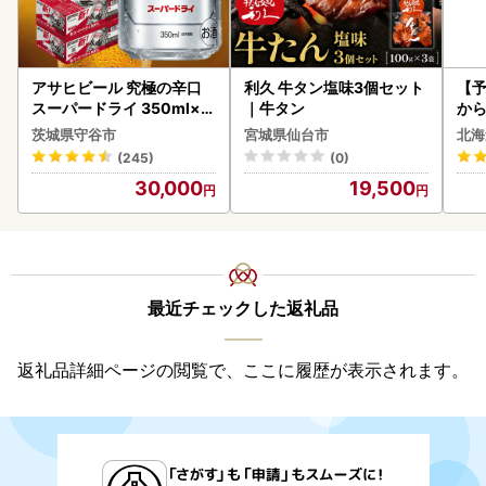
アサヒビール 究極の辛口
利久 牛タン塩味3個セット
【予
スーパードライ 350ml×4
｜牛タン
から
8本 ビール
らい
茨城県守谷市
宮城県仙台市
北海
g 
(245)
(0)
)【
30,000
19,500
最近チェックした返礼品
返礼品詳細ページの閲覧で、ここに履歴が表示されます。