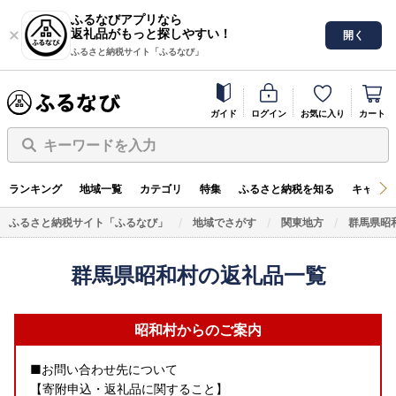
ふるなびアプリなら
返礼品がもっと探しやすい！
開く
ふるさと納税サイト「ふるなび」
ガイド
ログイン
お気に入り
カート
キーワードを入力
ランキング
地域一覧
カテゴリ
特集
ふるさと納税を知る
キャンペ
ふるさと納税サイト「ふるなび」
地域でさがす
関東地方
群馬県昭
群馬県昭和村の返礼品一覧
昭和村からのご案内
■お問い合わせ先について
【寄附申込・返礼品に関すること】