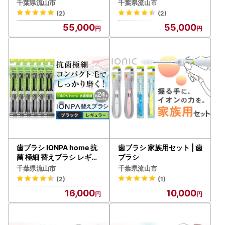
シ
シ
千葉県流山市
千葉県流山市
(2)
(2)
55,000
55,000
歯ブラシ IONPA home 抗
歯ブラシ 家族用セット | 歯
菌 極細 替えブラシ レギュ
ブラシ
ラー ブラック 計24本
千葉県流山市
千葉県流山市
(2)
(1)
16,000
10,000