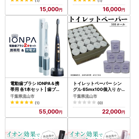
(1)
(1)
15,000
16,000
電動歯ブラシ IONPA＆携
トイレットペーパー シン
帯用 各1本セット | 歯ブラ
グル 65mx100個入り か
シ
たぐるま
千葉県流山市
千葉県流山市
(1)
(0)
55,000
22,000