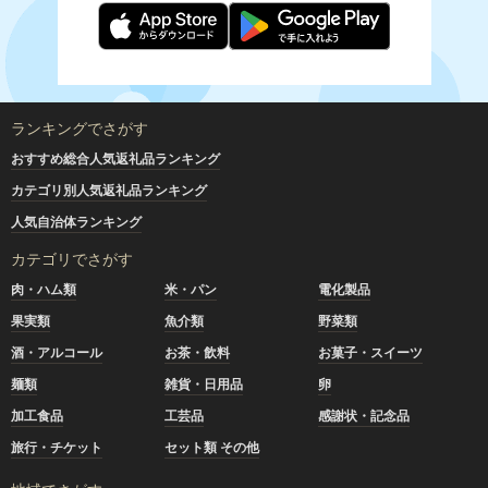
ランキングでさがす
おすすめ総合人気返礼品ランキング
カテゴリ別人気返礼品ランキング
人気自治体ランキング
カテゴリでさがす
肉・ハム類
米・パン
電化製品
果実類
魚介類
野菜類
酒・アルコール
お茶・飲料
お菓子・スイーツ
麺類
雑貨・日用品
卵
加工食品
工芸品
感謝状・記念品
旅行・チケット
セット類 その他