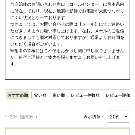
当自治体のお問い合わせ窓口（コールセンター）は熊本県内
に所在しており、現在、地震の影響でお電話が大変つながり
にくい状況となっております。
つきましては、お問い合わせの際は【メール】にてご連絡い
ただきますようお願い申し上げます。なお、メールのご返信
につきましても順次対応しておりますが、通常よりお時間を
いただく場合がございます。
寄附者の皆様にはご不便をおかけし誠に申し訳ございません
が、何卒ご理解とご協力を賜りますようお願い申し上げま
す。
8/11(火)および8/14(金)～8/16(日)のお盆期間につきまして
おすすめ順
安い順
高い順
レビュー件数順
レビュー評価順
は、お電話およびメールでの納税・返礼品に関するお問い合
わせ対応はお休みとさせていただきます。
お盆期間にいただきましたお問い合わせにつきましては、8/
1
~
20
件(全
59
件)
表示切替：
17(月)以降にて順次ご対応させていただきます。
【ご寄附受付は365日24時間承り中!】