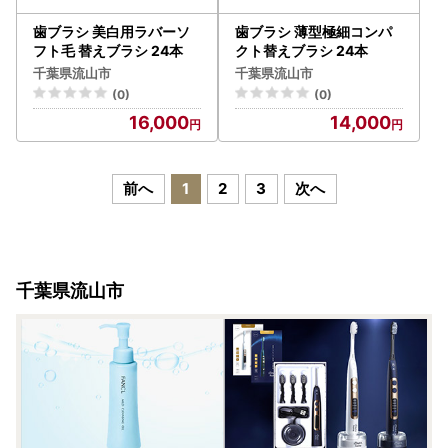
歯ブラシ 美白用ラバーソ
歯ブラシ 薄型極細コンパ
フト毛 替えブラシ 24本
クト替えブラシ 24本
千葉県流山市
千葉県流山市
(0)
(0)
16,000
14,000
前へ
1
2
3
次へ
千葉県流山市