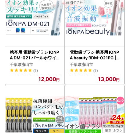
携帯用 電動歯ブラシ IONP
電動歯ブラシ 携帯用 IONP
A DM-021 パールホワイ
A beauty BDM-021PG |
ト | 歯ブラシ
歯ブラシ
千葉県流山市
千葉県流山市
(1)
(1)
12,000
13,000