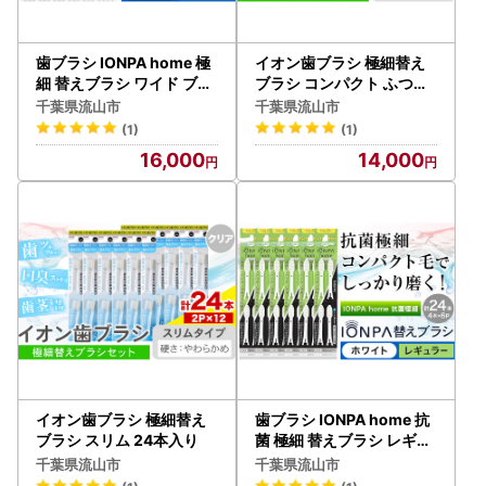
歯ブラシ IONPA home 極
イオン歯ブラシ 極細替え
細 替えブラシ ワイド ブラ
ブラシ コンパクト ふつう
ック 計24本
ピンク 24本入り
千葉県流山市
千葉県流山市
(1)
(1)
16,000
14,000
イオン歯ブラシ 極細替え
歯ブラシ IONPA home 抗
ブラシ スリム 24本入り
菌 極細 替えブラシ レギュ
ラー ホワイト 計24本
千葉県流山市
千葉県流山市