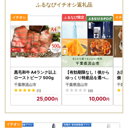
ふるなびイチオシ返礼品
黒毛和牛 A4ランク以上
【有効期限なし！後から
お菓子
ローストビーフ 500g
ゆっくり特産品を選べる
個 レ
】千葉県流山市カタログ
お菓
千葉県流山市
千葉県流山市
千葉県
ポイント
(1)
(0)
25,000
10,000