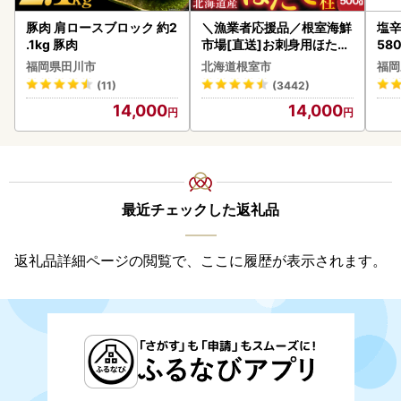
豚肉 肩ロースブロック 約2
＼漁業者応援品／根室海鮮
塩辛
.1kg 豚肉
市場[直送]お刺身用ほたて
58
貝柱500g A-28002
福岡県田川市
北海道根室市
福岡
(11)
(3442)
14,000
14,000
最近チェックした返礼品
返礼品詳細ページの閲覧で、ここに履歴が表示されます。