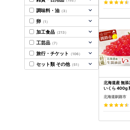
（152）
調味料・油
（3）
卵
（1）
加工食品
（213）
工芸品
（7）
旅行・チケット
（106）
セット類 その他
（51）
北海道産 無添
いくら 400g 
北海道 釧路市
北海道釧路市
商店