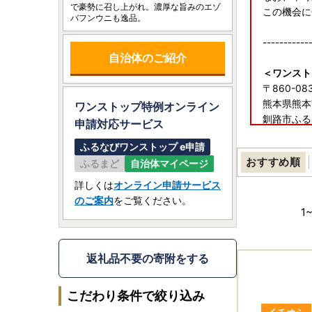
で豪勢に召し上がれ。濃厚な旨みのエゾ
この機会に
バフンウニも逸品。
-----------
自治体のご紹介
＜ワンスト
〒860-08
熊本県熊本市
ワンストップ特例オンライン
釧路市ふる
申請
対応サービス
ふるなびワンストップ e申請
【釧路市は
おすすめ順
ふるまど
自治体マイページ
＜ふるまど
ふるまどの
詳しくは
オンライン申請サービス
https://fu
のご案内
をご覧ください。
1
-----------
◆【重要】
返礼品不要の寄附をする
ヤマト運輸
お荷物の送
こだわり条件で絞り込み
送り状に記