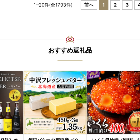
1
~
20
件(全
1793
件)
前へ
1
2
3
おすすめ返礼品
に発送》オ
無塩バター 北海道産 バタ
いくら醤油漬（鮭卵） 4