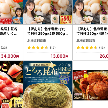
内発送】笹谷
【訳あり】北海道産 ほた
【訳あり】北海道産 
海道産 いくら
て貝柱 250g×2袋 500g
て貝柱 250g×4袋 1k
g＆ほたて貝
ふるさと納税 帆立
るさと納税 帆立
北海道釧路市
北海道釧路市
(23)
(12)
(13)
34,000
13,000
26,