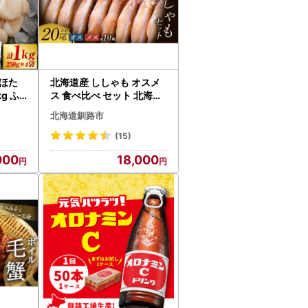
ほた
北海道産 ししゃも オスメ
g ふ
ス 食べ比べ セット 北海道
釧路市 F4F-3597
北海道釧路市
(15)
000
18,000