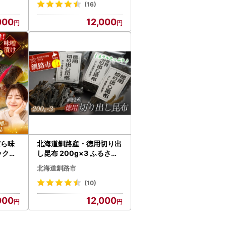
(16)
000
12,000
だら味
北海道釧路産・徳用切り出
ック】
し昆布 200g×3 ふるさと
-830
納税 昆布 F4F-5161
北海道釧路市
(10)
000
12,000