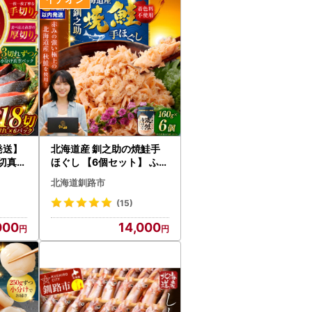
発送】
北海道産 釧之助の焼鮭手
3切真空
ほぐし 【6個セット】 ふる
さと納税 魚
北海道釧路市
(15)
000
14,000