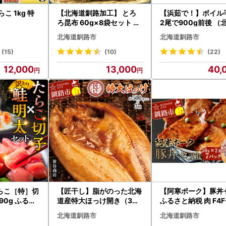
こ 1kg 特
【北海道釧路加工】 とろ
【浜茹で！】ボイル
ろ昆布 60g×8袋セット ふ
2尾で900g前後 （
るさと納税 とろろ昆布 F4
産/加工地 釧路）ふ
北海道釧路市
北海道釧路市
F-8612
納税 かに 蟹 F4F-53
(15)
(10)
(22)
12,000
13,000
40,
らこ［特］切
【匠干し】脂がのった北海
【阿寒ポーク】豚丼
90g ふるさ
道産特大ほっけ開き（3枚
ふるさと納税 肉 F4F-
4F-0473
） ホッケ 干物 魚 海産物 お
北海道釧路市
北海道釧路市
かず ご飯のお供