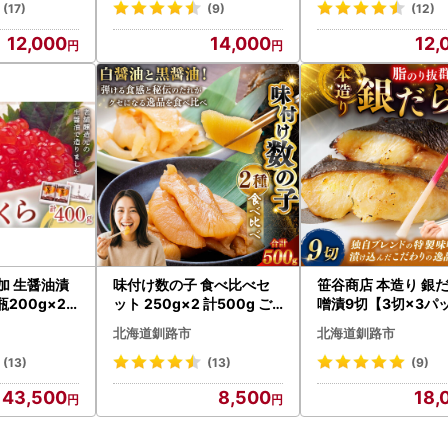
(17)
(9)
(12)
12,000
14,000
12,
加 生醤油漬
味付け数の子 食べ比べセ
笹谷商店 本造り 銀
瓶200g×2
ット 250g×2 計500g ご
噌漬9切【3切×3パ
 マルア阿部
はんのお供 海鮮 魚介 マル
ふるさと納税 魚 F4F
北海道釧路市
北海道釧路市
ア阿部商店特選
9
(13)
(13)
(9)
43,500
8,500
18,