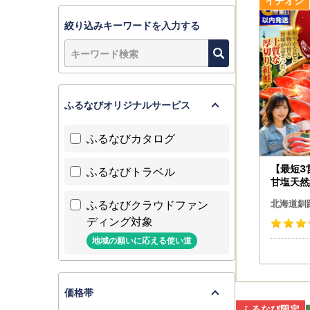
なお、ご贈
お届け先の
絞り込みキーワードを入力する
十分にご注
※転送を拒
詳しくはヤ
ふるなびオリジナルサービス
https://w
ふるなびカタログ
【最短3
ふるなびトラベル
甘塩天然
ク 鮭
ふるなびクラウドファン
北海道釧
ディング対象
地域の願いに応える使い道
価格帯