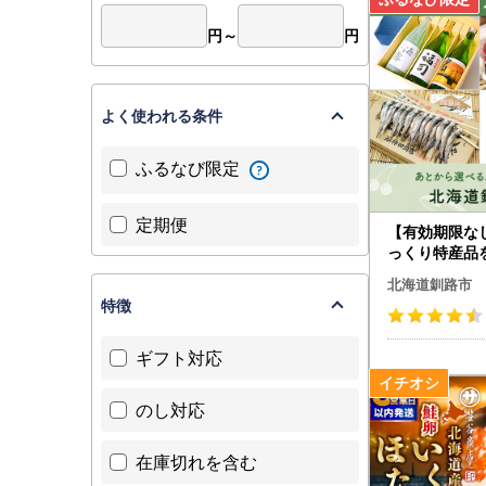
円～
円
よく使われる条件
ふるなび限定
定期便
【有効期限な
っくり特産品
海道釧路市カ
北海道釧路市
ト
特徴
ギフト対応
のし対応
在庫切れを含む