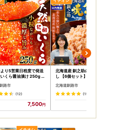
、
より5営業日程度で発送
北海道産 釧之助の焼鮭手ほぐ
【
いくら醤油漬け 250g 冷
し 【6個セット】 ふるさと納税
道産
末年始 いくら 鮭いくら ご
魚
g 
釧路市
北海道釧路市
北
供 ご飯 米 北海道 釧路市
貝 
ア阿
(12)
(15)
タテ
7,500
14,000
料理