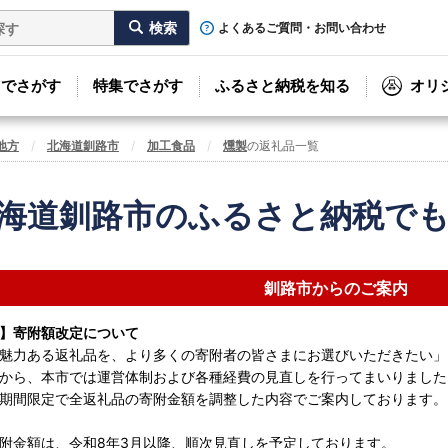
よくあるご質問・お問い合わせ
リでさがす
特集でさがす
ふるさと納税を知る
オリ
地方
北海道釧路市
加工食品
燻製
の返礼品一覧
海道釧路市のふるさと納税で
釧路市からのご案内
】寄附額改定について
魅力ある返礼品を、より多くの寄附者の皆さまにお選びいただきたい」
から、本市では運営体制および各種経費の見直しを行ってまいりました
期間限定で全返礼品の寄附金額を調整した内容でご案内しております。
附金額は、令和8年3月以降、順次見直しを予定しております。