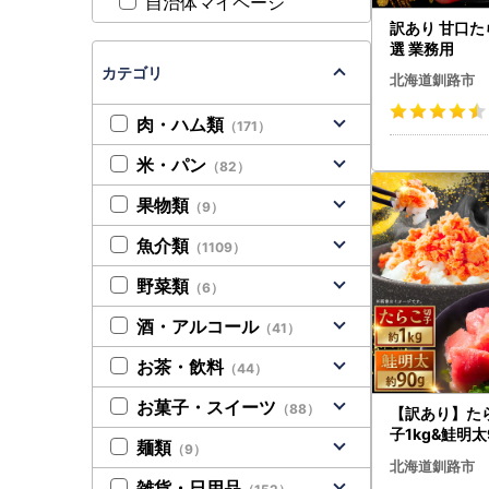
自治体マイページ
訳あり 甘口たら
選 業務用
カテゴリ
北海道釧路市
肉・ハム類
（171）
米・パン
（82）
果物類
（9）
魚介類
（1109）
野菜類
（6）
酒・アルコール
（41）
お茶・飲料
（44）
お菓子・スイーツ
（88）
【訳あり】た
子1kg&鮭明太
麺類
（9）
と納税 明太子 F
北海道釧路市
雑貨・日用品