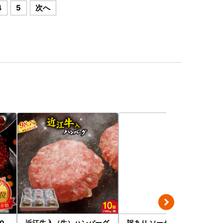
4
5
次へ
0
近江牛入（生）ハンバーグ
訳あり ソーセージ福袋 ウ