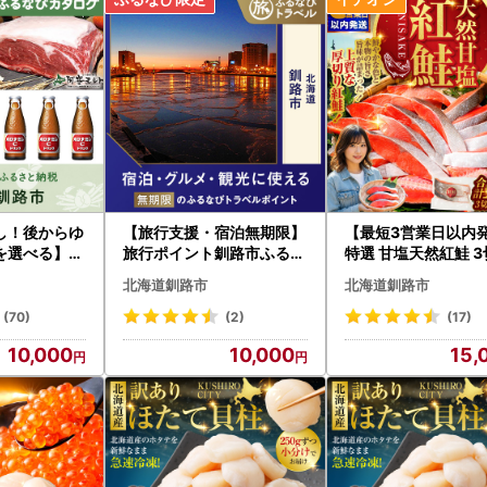
し！後からゆ
【旅行支援・宿泊無期限】
【最短3営業日以内
を選べる】北
旅行ポイント釧路市ふるな
特選 甘塩天然紅鮭 
タログポイン
びトラベルポイント
×6パック 鮭
北海道釧路市
北海道釧路市
(70)
(2)
(17)
10,000
10,000
15,