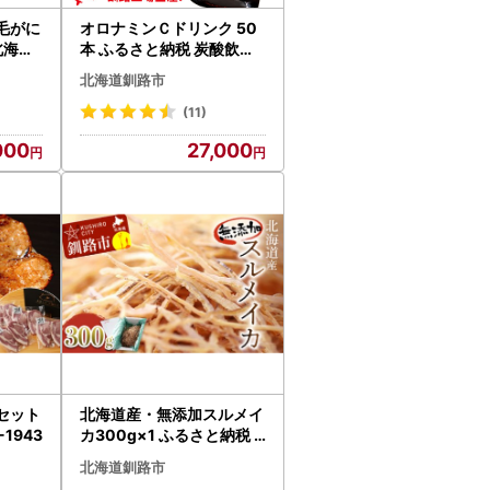
毛がに
オロナミンＣドリンク 50
北海道
本 ふるさと納税 炭酸飲料
るさと
F4F-5486
北海道釧路市
39
(11)
000
27,000
セット
北海道産・無添加スルメイ
1943
カ300g×1 ふるさと納税
いか F4F-0643
北海道釧路市