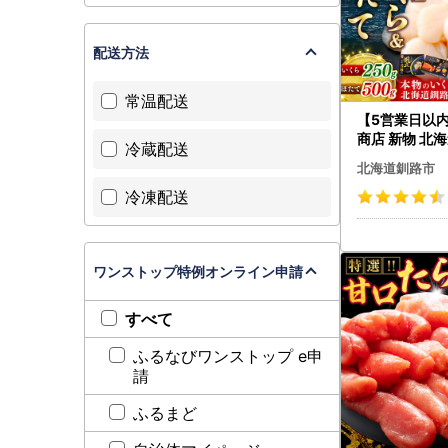
配送方法
常温配送
【5営業日以
商店 新物 北
冷蔵配送
醤油漬け250
北海道釧路市
柱500g
冷凍配送
ワンストップ特例オンライン申請
すべて
ふるなびワンストップ e申
請
ふるまど