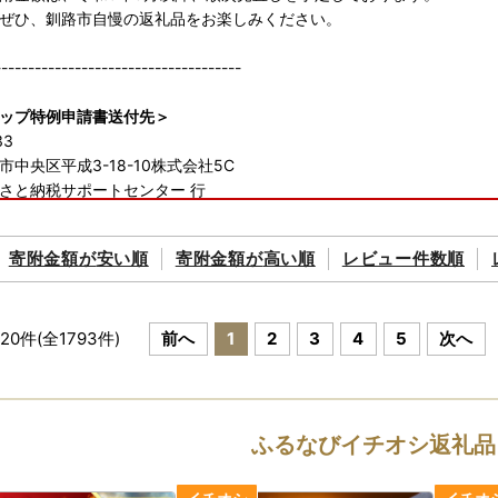
ぜひ、釧路市自慢の返礼品をお楽しみください。
-------------------------------------
ップ特例申請書送付先＞
33
中央区平成3-18-10株式会社5C
さと納税サポートセンター 行
ワンストップ申請オンラインサービスの対象自治体です】
寄附金額が
安い順
寄附金額が
高い順
レビュー件数順
＞
詳細はこちらからご確認ください。
rumado.jp/
~
20
件(全
1793
件)
前へ
1
2
3
4
5
次へ
-------------------------------------
ヤマト運輸の荷物転送有料化のお知らせ◆
の規定変更により、2023年6月1日以降、
ふるなびイチオシ返礼品
り状に記載されたご住所以外にお届け先を変更（転送）する場合、
載されたお届け先から変更後のお届け先までの配送料が着払いで発生い