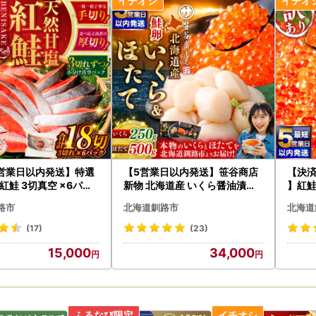
答用の場合でも受取人様に着払いでご負担いただくことになりますので
ご住所をご入力いただく際には
意いただいた上でお申込いただきますようお願いいたします。
否された場合の返礼品の再発送はいたしません。
マト運輸のホームページをご確認ください。
ww.yamato-hd.co.jp/important/info_230417_2.html
営業日以内発送】特選
【5営業日以内発送】笹谷商店
【決済
紅鮭 3切真空 ×6パッ
新物 北海道産 いくら醤油漬け2
】紅鮭
50g＆ほたて貝柱500g
凍 年
路市
北海道釧路市
北海道
飯のお
(17)
(23)
15,000
34,000