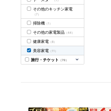
（1）
その他のキッチン家電
（7）
掃除機
（1）
その他の家電製品
（44）
健康家電
（8）
美容家電
（11）
旅行・チケット
（79）