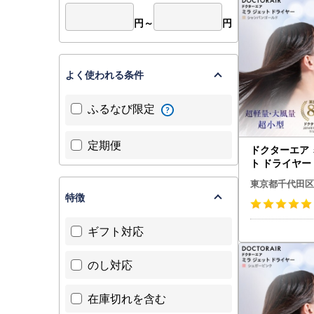
円～
円
よく使われる条件
ふるなび限定
定期便
ドクターエア 
ト ドライヤ
ンゴールド 
東京都千代田区
千代田区【169
特徴
ギフト対応
のし対応
在庫切れを含む