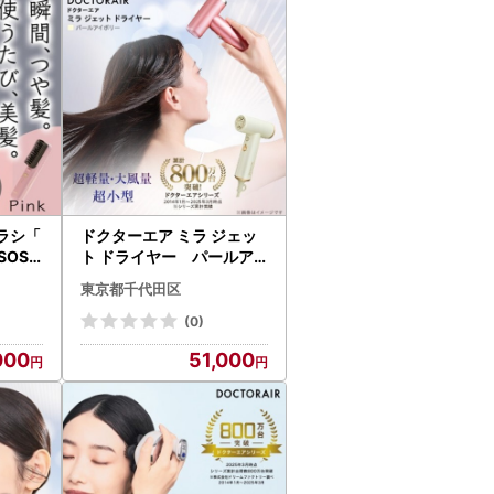
ラシ「
ドクターエア ミラ ジェッ
SOSE
ト ドライヤー パールア
S01P
イボリー ふるさと納税千
東京都千代田区
縄県】
代田区【1691154】
(0)
000
51,000