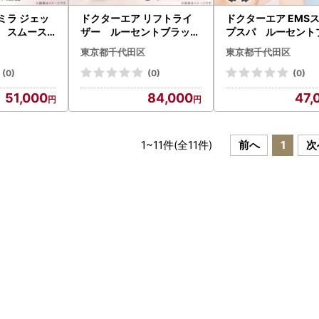
ミラ ジェッ
ドクターエア リフトライ
ドクターエア EMS
ー スムース
ザー ルーセントブラック
プスパ ルーセント
るさと納税千
ふるさと納税千代田区【
ク ふるさと納税千
東京都千代田区
東京都千代田区
152】
1691161】
【1691164】
(0)
(0)
(0)
51,000
84,000
47,
1
~
11
件(全
11
件)
前へ
1
次