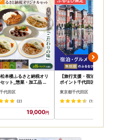
谷松本楼ふるさと納税オリ
【旅行支援・宿泊無期限】旅行
日
セット_惣菜・加工品 カ
ポイント千代田区ふるなびトラ
美
ベルポイント
セッ
千代田区
東京都千代田区
東
935】
菜・加
0】
(2)
(134)
19,000
10,000