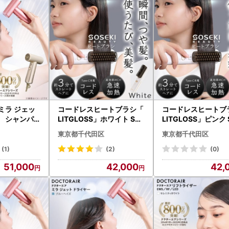
ミラ ジェッ
コードレスヒートブラシ「
コードレスヒートブ
ー シャンパ
LITGLOSS」ホワイト SO
LITGLOSS」ピンク 
ふるさと納税
SEKI BEAUTY SSP-ZFS0
KI BEAUTY SSP-ZF
東京都千代田区
東京都千代田区
1157】
1W【配送不可地域：沖縄
【配送不可地域：沖
県】【1648498】
【1648497】
(1)
(2)
(0)
51,000
42,000
42,