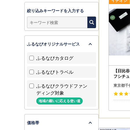
絞り込みキーワードを入力する
ふるなびオリジナルサービス
ふるなびカタログ
【日比谷
ふるなびトラベル
フシチュ
ーグセッ
ふるなびクラウドファン
東京都千
バーグ 牛肉 惣菜・加工
ディング対象
ュー _【配送不可地域：離島】
【1541
地域の願いに応える使い道
価格帯