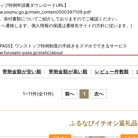
ップ特例申請書ダウンロードURL】
ww.soumu.go.jp/main_content/000397109.pdf
に、添付書類についてご紹介しておりますのでご確認ください。
トへ遷移します。個人情報の保護は遷移先サイトの方針に従います。)
PASS】ワンストップ特例制度の手続きをスマホでできるサービス
w.furusato-pass.jp/static/about
に、電子申請についてご紹介しておりますのでご確認ください。
トへ遷移します。個人情報の保護は遷移先サイトの方針に従います。)
寄附金額が
安い順
寄附金額が
高い順
レビュー件数順
1
式会社 葛西郵便局私書箱第39号AT
1
~
11
件(全
11
件)
前へ
1
次へ
田区 ワンストップ特例申請窓口
ふるなびイチオシ返礼品