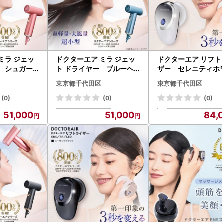
ミラ ジェッ
ドクターエア ミラ ジェッ
ドクターエア リフト
ー シュガー
ト ドライヤー ブルーヘ
ザー セレニティホ
さと納税 千
イズ ふるさと納税 千代
ふるさと納税千代
東京都千代田区
東京都千代田区
155】
田区【1691156】
1691162】
(0)
(0)
(0)
51,000
51,000
84,