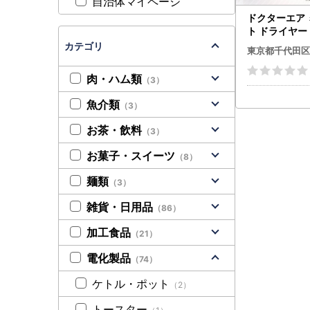
自治体マイページ
ドクターエア 
ト ドライヤ
ブラック ふ
カテゴリ
東京都千代田区
代田区【1691
肉・ハム類
（3）
魚介類
（3）
お茶・飲料
（3）
お菓子・スイーツ
（8）
麺類
（3）
雑貨・日用品
（86）
加工食品
（21）
電化製品
（74）
ケトル・ポット
（2）
トースター