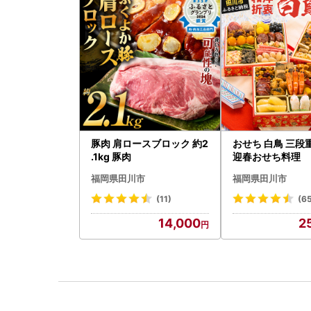
豚肉 肩ロースブロック 約2
おせち 白鳥 三段
.1kg 豚肉
迎春おせち料理
福岡県田川市
福岡県田川市
(11)
(6
14,000
2