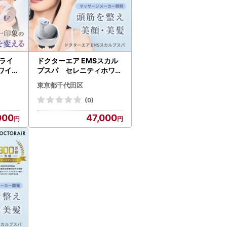
ライ
ドクターエア EMSスカル
ワイト
プスパ セレニティホワイ
田区【
ト ふるさと納税千代田区
東京都千代田区
【1691166】
(0)
000
47,000