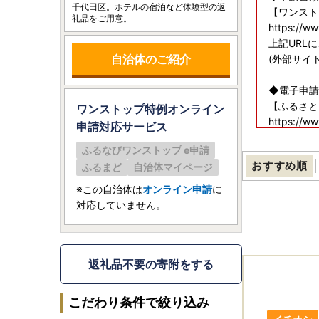
千代田区。ホテルの宿泊など体験型の返
【ワンスト
礼品をご用意。
https://w
上記URL
自治体のご紹介
(外部サイ
◆電子申請
【ふるさと
ワンストップ特例オンライン
https://ww
申請
対応サービス
上記URL
ふるなびワンストップ e申請
(外部サイ
おすすめ順
ふるまど
自治体マイページ
◆送付先
※この自治体は
オンライン申請
に
〒134-869
対応していません。
日本郵便株
東京都千代
返礼品不要の寄附をする
こだわり条件で絞り込み