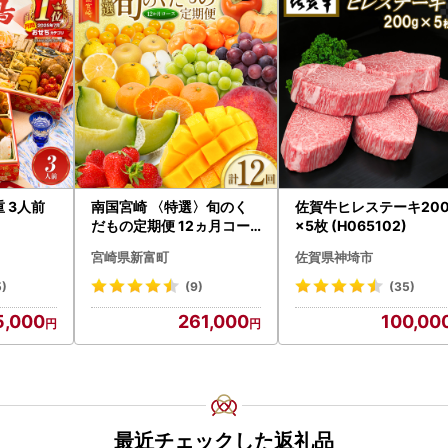
重 3人前
南国宮崎 〈特選〉旬のく
佐賀牛ヒレステーキ200
だもの定期便 12ヵ月コー
×5枚 (H065102)
ス【F84-25】
宮崎県新富町
佐賀県神埼市
5)
(9)
(35)
5,000
261,000
100,00
最近チェックした返礼品