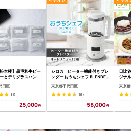
松本楼】黒毛和牛ビー
シロカ ヒーター機能付きブレ
日比
ーとデミグラスハンバ
ンダー おうちシェフ BLENDER
ジナル
ト 計6パック_肉 ハン
SM-S151_家電製品 キッチン
レー 惣菜・加工品 シチュー _【
代田区
東京都千代田区
東京都
品 シチ
家電 ブレンダー おうちシェ
1539
フ 東京都_【1608886】
(1)
(5)
368】
25,000
58,000