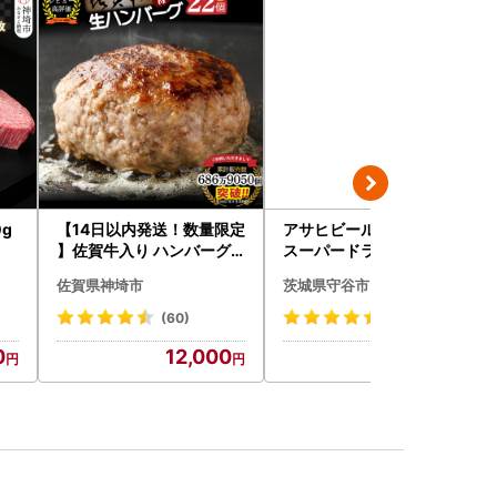
g
【14日以内発送！数量限定
アサヒビール 究極の辛口
】佐賀牛入り ハンバーグ 2
スーパードライ 350ml×4
2個 2.6kg(120g×22個)(H
8本 ビール
佐賀県神埼市
茨城県守谷市
083106)
(60)
(245)
0
12,000
30,000