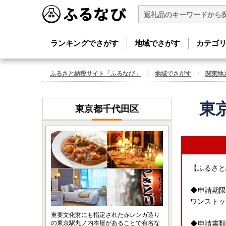
ランキングでさがす
地域でさがす
カテゴ
ふるさと納税サイト「ふるなび」
地域でさがす
関東地
東
東京都千代田区
【ふるさと
◆申請期限
ワンストッ
重要文化財にも指定された赤レンガ造り
の東京駅丸ノ内本屋があることで有名な
◆申請書類