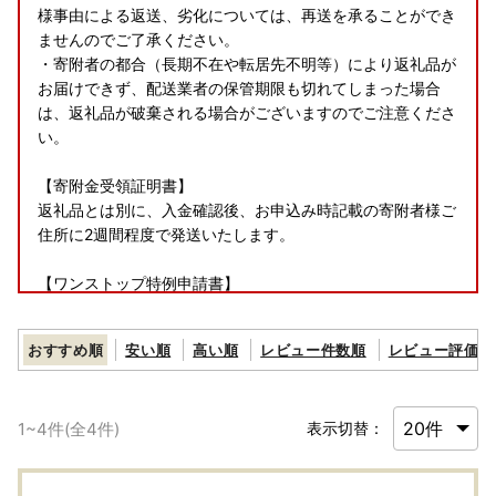
様事由による返送、劣化については、再送を承ることができ
ませんのでご了承ください。
・寄附者の都合（長期不在や転居先不明等）により返礼品が
お届けできず、配送業者の保管期限も切れてしまった場合
は、返礼品が破棄される場合がございますのでご注意くださ
い。
【寄附金受領証明書】
返礼品とは別に、入金確認後、お申込み時記載の寄附者様ご
住所に2週間程度で発送いたします。
【ワンストップ特例申請書】
申込時、ワンストップ特例申請書を希望すると選択された方
は、受領書と同封にて郵送します。
おすすめ順
安い順
高い順
レビュー件数順
レビュー評価順
※オンライン申請をご希望の方には書類の発送は行っており
ません。
紙申請・オンライン申請ともに、申請期限はご寄附いただい
1
~
4
件(全
4
件)
表示切替：
た翌年の【1月10日まで】となります。
また、マイナンバーカードをお持ちの場合、以下URLの「ふ