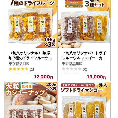
※マイナンバーカードの暗証番号【券面事項入力補助用暗証
番号（4桁）、および署名用電子証明用暗証番号（6～16
桁）】が必要です。
※電子証明書の有効期限が過ぎている、もしくは暗証番号を
お忘れの場合は、お住まいの自治体でお手続きをしてから申
請を行ってください。
◆お問い合わせはこちら
＝＝＝＝＝＝＝＝＝＝＝
〈旬八オリジナル〉 無添
〈旬八オリジナル〉ドライ
東京都品川区ふるさと納税サポート室
加 7種のドライフルーツ 1
フルーツ＆マンゴー・カシ
95g×3pcセット
ューナッツ3種セット
TEL：050-5538-7989
東京都品川区
東京都品川区
FAX：050-3730-3285
(2)
(0)
E-Mail:support@shinagawa.furusato-lg.jp
12,000
13,000
営業日のご案内：平日9時～18時 ※土日祝日、GW、年末年
始は休業となります
＝＝＝＝＝＝＝＝＝＝＝