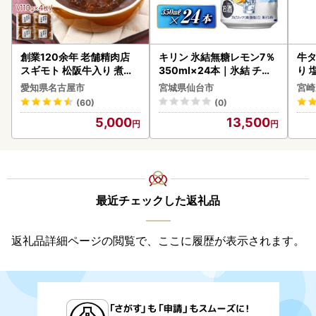
創業120余年 老舗精肉店
キリン 氷結無糖レモン7％
牛タ
スギモト 松阪牛入り 煮込
350ml×24本｜氷結 チュ
り 塩
み ハンバーグ 110g×4枚
ーハイ 仙台市
愛知県名古屋市
宮城県仙台市
宮崎
惣菜 お取り寄せ グルメ ハ
(60)
(0)
ンバーグ 冷凍
5,000
13,500
最近チェックした返礼品
返礼品詳細ページの閲覧で、ここに履歴が表示されます。