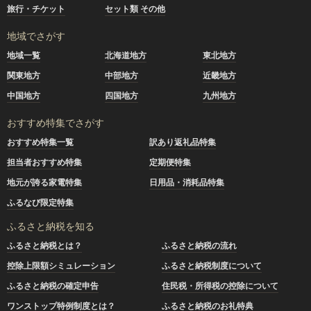
旅行・チケット
セット類 その他
地域でさがす
地域一覧
北海道地方
東北地方
関東地方
中部地方
近畿地方
中国地方
四国地方
九州地方
おすすめ特集でさがす
おすすめ特集一覧
訳あり返礼品特集
担当者おすすめ特集
定期便特集
地元が誇る家電特集
日用品・消耗品特集
ふるなび限定特集
ふるさと納税を知る
ふるさと納税とは？
ふるさと納税の流れ
控除上限額シミュレーション
ふるさと納税制度について
ふるさと納税の確定申告
住民税・所得税の控除について
ワンストップ特例制度とは？
ふるさと納税のお礼特典