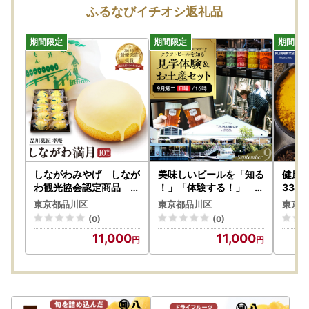
るまど」からオンライン申請が可能でございます。
ふるなびイチオシ返礼品
https://furumado.jp/
◆オンライン申請手順
(1)事前にスマートフォンに「IAM＜アイアム＞」アプリをイ
ンストールする。
(2)ふるさと納税総合窓口「ふるまど」にアクセスし、アカ
ウントにご自身の寄附情報（寄附年・自治体名・寄附時の氏
名・電話番号・寄附番号）を登録する。
※初めてご利用の方はアカウントの登録からお進みくださ
い。
(3)申請する寄附を選択して、内容を確認のうえ、申請す
しながわみやげ しなが
美味しいビールを「知る
健康食
る。
わ観光協会認定商品 品
！」「体験する！」 T.
330m
川菓匠 孝庵 しながわ
Y.HARBOR Brewery ク
※複数回寄附をした方や、他自治体（「ふるまど」対応自治
東京都品川区
東京都品川区
東京都
満月（10個入り）
ラフトビールを知る 見
体に限る）に寄附をした方につきましては、最大10件まで一
(0)
(0)
学体験＆お土産セット【
括で申請することが可能です。
11,000
11,000
9月第二日曜日16時】
(4)「IAM」アプリとマイナンバーカードを使って、個人認証
を行う。
※マイナンバーカードの署名用電子証明書が有効な方に限り
ます。オンライン申請前に必ず有効期限を確認してくださ
い。