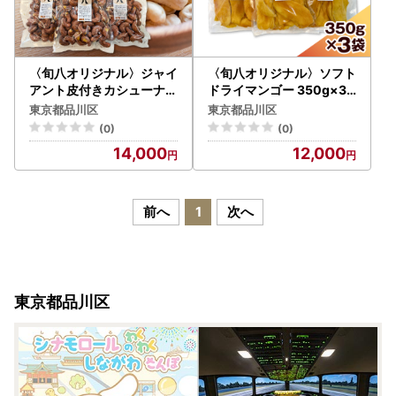
〈旬八オリジナル〉ジャイ
〈旬八オリジナル〉ソフト
アント皮付きカシューナッ
ドライマンゴー 350g×3p
ツ 200g×3pcセット
cセット
東京都品川区
東京都品川区
(0)
(0)
14,000
12,000
前へ
1
次へ
東京都品川区