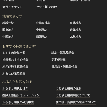
旅行・チケット
セット類 その他
地域でさがす
地域一覧
北海道地方
東北地方
関東地方
中部地方
近畿地方
中国地方
四国地方
九州地方
おすすめ特集でさがす
おすすめ特集一覧
訳あり返礼品特集
担当者おすすめ特集
定期便特集
地元が誇る家電特集
日用品・消耗品特集
ふるなび限定特集
ふるさと納税を知る
ふるさと納税とは？
ふるさと納税の流れ
控除上限額シミュレーション
ふるさと納税制度について
ふるさと納税の確定申告
住民税・所得税の控除について