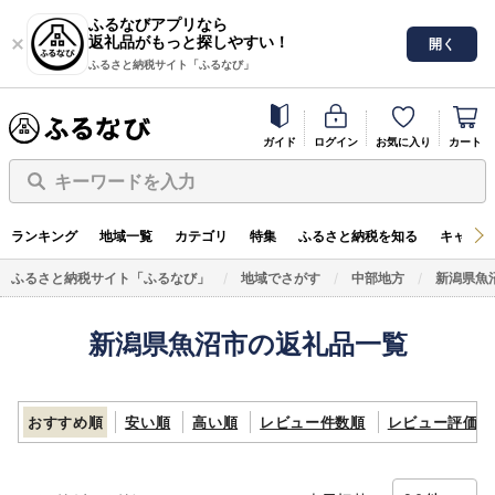
ふるなびアプリなら
返礼品がもっと探しやすい！
開く
ふるさと納税サイト「ふるなび」
ガイド
ログイン
お気に入り
カート
キーワードを入力
ランキング
地域一覧
カテゴリ
特集
ふるさと納税を知る
キャンペ
ふるさと納税サイト「ふるなび」
地域でさがす
中部地方
新潟県魚
新潟県魚沼市の返礼品一覧
おすすめ順
安い順
高い順
レビュー件数順
レビュー評価順