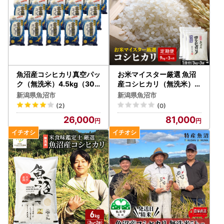
魚沼産コシヒカリ真空パッ
お米マイスター厳選 魚沼
ク（無洗米）4.5kg（300
産コシヒカリ（無洗米）9
ｇ×15）
kg（3kg×3）3ヶ月連続
新潟県魚沼市
新潟県魚沼市
お届け
(2)
(0)
26,000
81,000