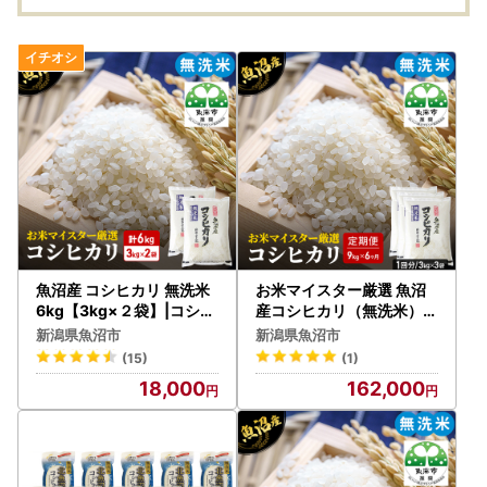
魚沼産 コシヒカリ 無洗米
お米マイスター厳選 魚沼
6kg【3kg×２袋】|コシヒ
産コシヒカリ（無洗米）9
カリ
kg（3kg×3）6ヶ月連続
新潟県魚沼市
新潟県魚沼市
お届け
(15)
(1)
18,000
162,000