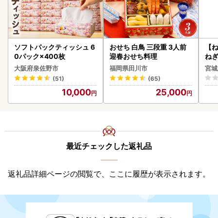
ソフトパックティッシュ 6
おせち 白鳥 三段重 3人前
【
0パック×400枚
迎春おせち料理
ねぎ
大阪府泉佐野市
福岡県田川市
宮城
(51)
(65)
10,000
25,000
最近チェックした返礼品
返礼品詳細ページの閲覧で、ここに履歴が表示されます。