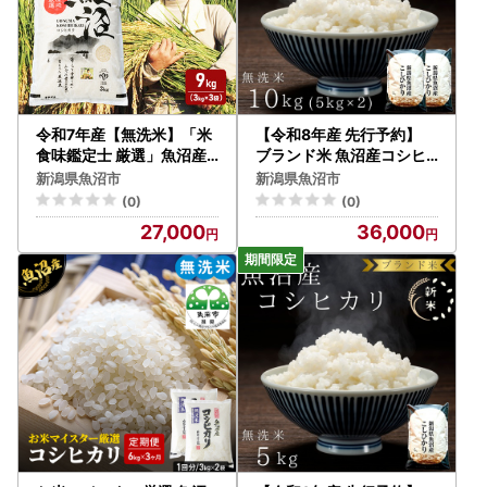
令和7年産【無洗米】「米
【令和8年産 先行予約】
食味鑑定士 厳選」魚沼産
ブランド米 魚沼産コシヒ
コシヒカリ 9kg（3kg×3
カリ 無洗米 10kg（5kg×
新潟県魚沼市
新潟県魚沼市
袋） お米
2袋） お米
(0)
(0)
27,000
36,000