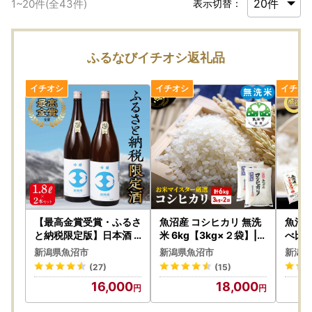
1
~
20
件(全
43
件)
表示切替：
ふるなびイチオシ返礼品
【最高金賞受賞・ふるさ
魚沼産 コシヒカリ 無洗
魚沼産
と納税限定版】日本酒
米 6kg【3kg×２袋】|コ
べ比べ
吟醸 玉風味 2本 セット |
シヒカリ
g×3
新潟県魚沼市
新潟県魚沼市
新潟県
日本酒
(27)
(15)
16,000
18,000