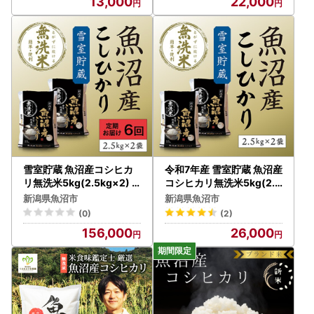
13,000
22,000
雪室貯蔵 魚沼産コシヒカ
令和7年産 雪室貯蔵 魚沼産
リ無洗米5kg(2.5kg×2) 6
コシヒカリ無洗米5kg(2.5
ヶ月連続お届け お米
kg×2) お米
新潟県魚沼市
新潟県魚沼市
(0)
(2)
156,000
26,000