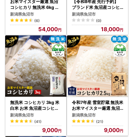
お米マイスター厳選 魚沼
【令和8年産 先行予約】
コシヒカリ 無洗米 6kg （
ブランド米 魚沼産コシヒ
3kg × 2 ） 3ヶ月 連続お届
カリ 無洗米 5kg お米 コシ
新潟県魚沼市
新潟県魚沼市
け 米 定期便 こしひかり 白
ヒカリ100％ ミネラル
(6)
(0)
米 お楽しみ 新潟県
54,000
18,000
無洗米 コシヒカリ 3kg 米
令和7年産 雪室貯蔵 無洗米
白米 お米 魚沼産コシヒカ
お米マイスター厳選 魚沼
リ 新潟米 新潟 魚沼市
産 コシヒカリ 1等米 2.5kg
新潟県魚沼市
新潟県魚沼市
米 こしひかり 白米
(41)
(21)
9,000
9,000