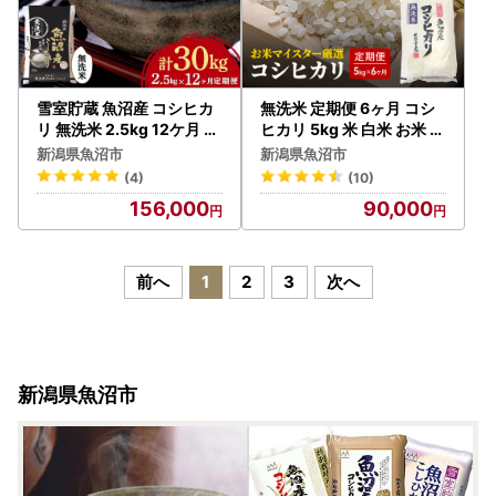
雪室貯蔵 魚沼産 コシヒカ
無洗米 定期便 6ヶ月 コシ
リ 無洗米 2.5kg 12ケ月 連
ヒカリ 5kg 米 白米 お米 魚
続お届け ( 米 定期便 お米
沼産コシヒカリ 新潟米 新
新潟県魚沼市
新潟県魚沼市
こめ コメ おこめ 白米 こし
潟 魚沼市 定期 6回
(4)
(10)
ひかり 12回 30kg お楽し
156,000
90,000
み ) 新潟県
前へ
1
2
3
次へ
新潟県魚沼市