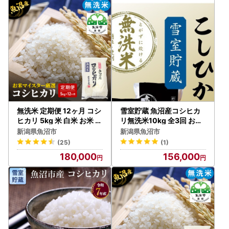
無洗米 定期便 12ヶ月 コシ
雪室貯蔵 魚沼産コシヒカ
ヒカリ 5kg 米 白米 お米 魚
リ無洗米10kg 全3回 お米
沼産コシヒカリ 新潟米 新
ライス ご飯 ブランド米 銘
新潟県魚沼市
新潟県魚沼市
潟 魚沼市 定期 12回
柄米 お弁当 おにぎり 直送
(25)
(1)
主食 炭水化物 新潟県産 新
180,000
156,000
鮮なおいしさ 手軽 便利 時
短