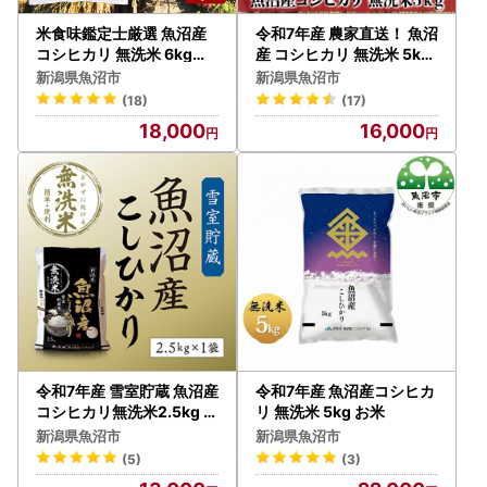
米食味鑑定士厳選 魚沼産
令和7年産 農家直送！ 魚沼
コシヒカリ 無洗米 6kg【3
産 コシヒカリ 無洗米 5kg
kg×２袋】 |コシヒカリ
|コシヒカリ
新潟県魚沼市
新潟県魚沼市
(18)
(17)
18,000
16,000
令和7年産 雪室貯蔵 魚沼産
令和7年産 魚沼産コシヒカ
コシヒカリ無洗米2.5kg お
リ 無洗米 5kg お米
米
新潟県魚沼市
新潟県魚沼市
(5)
(3)