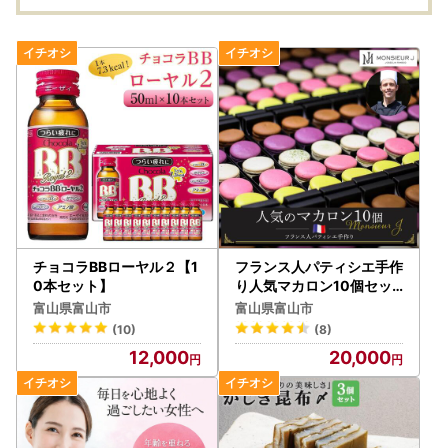
チョコラBBローヤル２【1
フランス人パティシエ手作
0本セット】
り人気マカロン10個セッ
ト
富山県富山市
富山県富山市
(10)
(8)
12,000
20,000