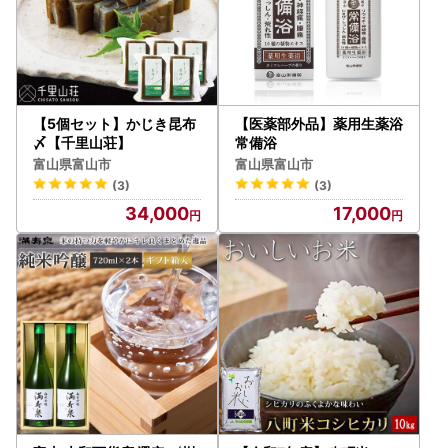
【5個セット】かじき昆布
【医薬部外品】薬用生薬浴
〆【千里山荘】
常備浴
富山県富山市
富山県富山市
(3)
(3)
34,000
17,000