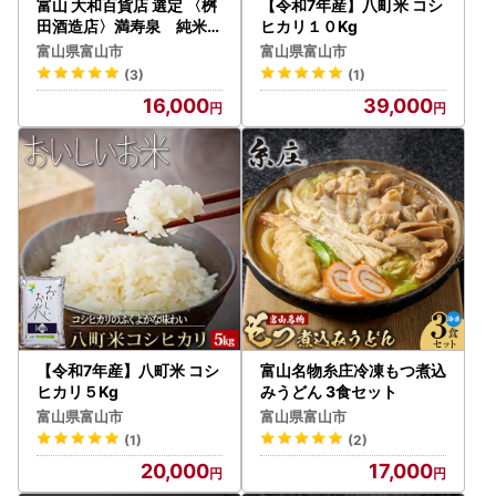
富山 大和百貨店 選定 〈桝
【令和7年産】八町米 コシ
田酒造店〉満寿泉 純米吟
ヒカリ１０Kg
醸酒2本入 720ml
富山県富山市
富山県富山市
(3)
(1)
16,000
39,000
【令和7年産】八町米 コシ
富山名物糸庄冷凍もつ煮込
ヒカリ５Kg
みうどん 3食セット
富山県富山市
富山県富山市
(1)
(2)
20,000
17,000