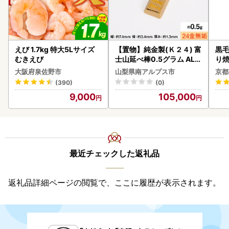
えび 1.7kg 特大5Lサイズ
【置物】純金製(Ｋ２４) 富
黒毛
むきえび
士山延べ棒0.5グラム ALP
り
BK181
大阪府泉佐野市
山梨県南アルプス市
京都
(390)
(0)
9,000
105,000
最近チェックした返礼品
返礼品詳細ページの閲覧で、ここに履歴が表示されます。