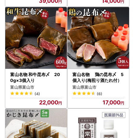
39,000
14,000
富山名物 和牛昆布〆 20
富山名物 鶏の昆布〆 5
0g×3個入り
個入り(梅煎り酒たれ付）
富山県富山市
富山県富山市
(4)
(6)
22,000
17,000