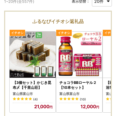
1
~
20
件(全
557
件)
表示切替：
ふるなびイチオシ返礼品
【3個セット】かじき昆
チョコラBBローヤル２
【医
布〆【千里山荘】
【10本セット】
浴常
富山県富山市
富山県富山市
富山県
(4)
(10)
21,000
12,000