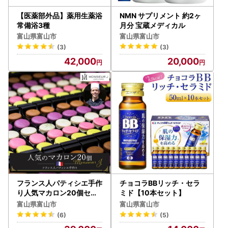
【医薬部外品】薬用生薬浴
NMN サプリメント 約2ヶ
常備浴3種
月分 宝蔵メディカル
富山県富山市
富山県富山市
(3)
(3)
42,000
20,000
フランス人パティシエ手作
チョコラBBリッチ・セラ
り人気マカロン20個セッ
ミド【10本セット】
ト
富山県富山市
富山県富山市
(6)
(5)