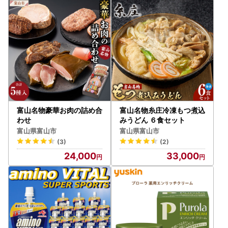
富山名物豪華お肉の詰め合
富山名物糸庄冷凍もつ煮込
わせ
みうどん ６食セット
富山県富山市
富山県富山市
(3)
(2)
24,000
33,000