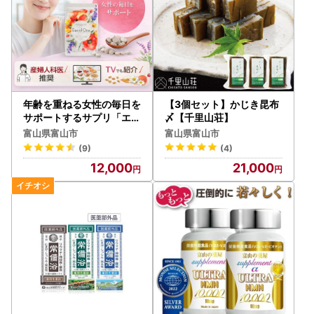
年齢を重ねる女性の毎日を
【3個セット】かじき昆布
サポートするサプリ「エク
〆【千里山荘】
オールワン」30日分
富山県富山市
富山県富山市
(9)
(4)
12,000
21,000