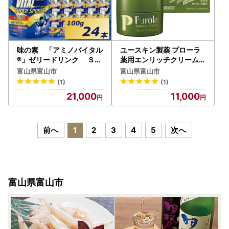
味の素 「アミノバイタル
ユースキン製薬 プローラ
®」ゼリードリンク ＳＵ
薬用エンリッチクリーム（
ＰＥＲ ＳＰＯＲＴＳ 1
敏感なお肌にやさしくアプ
富山県富山市
富山県富山市
00g×24個
ローチする低刺激性シリー
(1)
(1)
ズ）
21,000
11,000
前へ
1
2
3
4
5
次へ
富山県富山市