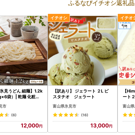
ふるなびイチオシ返礼品
氷見うどん 細麺】1.2k
【訳あり】 ジェラート ２L ピ
【Him
g×6袋）| 乾麺 化粧箱
スタチオ ジェラート
ート２
細麺
ート 
見市
富山県氷見市
富山県
(6)
(16)
12,000
13,000