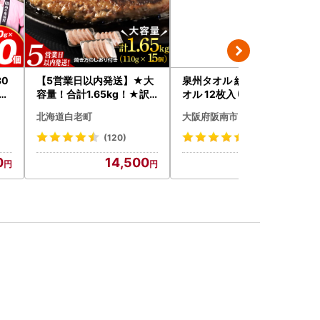
30
【5営業日以内発送】★大
泉州タオル 総パイル 白タ
ンバ
容量！合計1.65kg！★訳
オル 12枚入り 210匁
なに
あり・牛の里ビーフハンバ
北海道白老町
大阪府阪南市
ーグ(110ｇ5枚入）×3 AG
058
(120)
(39)
0
14,500
10,000