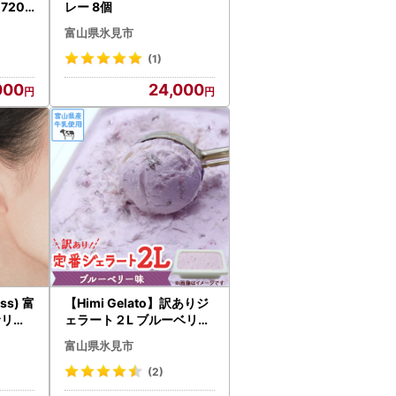
720
レー 8個
富山県氷見市
(1)
000
24,000
ss) 富
【Himi Gelato】訳ありジ
サリー
ェラート２L ブルーベリー
ジェラート
富山県氷見市
(2)