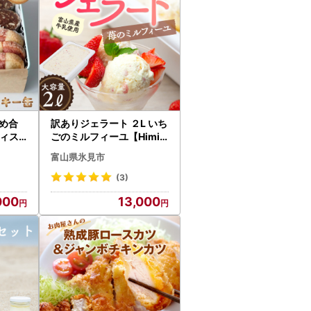
め合
訳ありジェラート ２L いち
ティス
ごのミルフィーユ【Himi
Gelato】 ジェラート
富山県氷見市
(3)
000
13,000