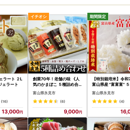
ェラート ２L
創業70年！老舗の味 《人
【特別栽培米】令和
ジェラート
気のかまぼこ ５種詰め合
富山県産 "富富富" ５
わせセット》 富山 かまぼ
富山県氷見市
富山県氷見市
こ
(16)
(6)
(4)
13,000
9,000
16,