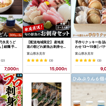
美乃氷見うど
【配送地域限定】 産地直
手作りクッキー缶 詰
手延
送の朝どれ鮮魚お刺身セッ
わせ 13〜15個 | パ
ト 2〜３人前 平日お届け
リー ギフト おやつ
富山県氷見市
富山県氷見市
(2)
(3)
(3)
7,000
15,000
9,