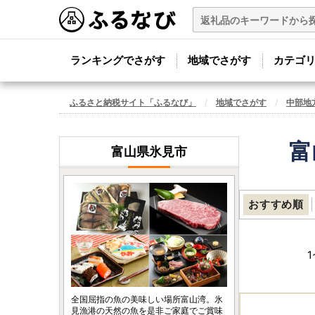
ランキングでさがす
地域でさがす
カテゴ
ふるさと納税サイト「ふるなび」
地域でさがす
中部地
富
富山県氷見市
おすすめ順
1
全国屈指の魚の美味しい場所富山湾。氷
見漁港の天然の魚を是非ご家庭でご賞味