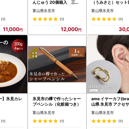
んじゅう 20個箱入 三國
（うみさと）セット(
屋製（創業江戸嘉永年間）
ml×2本）
富山県氷見市
富山県氷見市
(1)
(1)
(1)
11,000
12,000
30,
ー】氷見カレ
氷見市の欅で作ったシャー
ame イヤーカフ(bra
プペンシル（化粧箱つき）
山県 氷見市 アクセ
ハンドメイド 小物
富山県氷見市
富山県氷見市
(1)
(1)
(1)