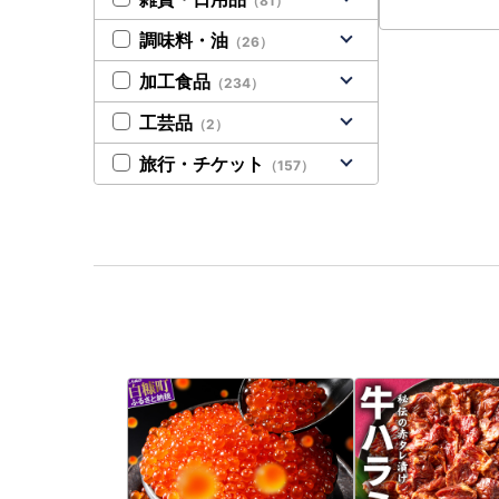
（81）
調味料・油
（26）
加工食品
（234）
工芸品
（2）
旅行・チケット
（157）