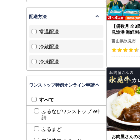
配送方法
【偶数月 全3
常温配送
見漁港 海鮮刺身
め合わせ 冷凍
富山県氷見市
冷蔵配送
冷凍配送
ワンストップ特例オンライン申請
すべて
ふるなびワンストップ e申
請
ふるまど
お肉屋さんの