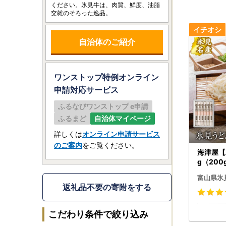
ください。氷見牛は、肉質、鮮度、油脂
交雑のそろった逸品。
自治体のご紹介
ワンストップ特例オンライン
申請
対応サービス
ふるなびワンストップ e申請
ふるまど
自治体マイページ
詳しくは
オンライン申請サービス
のご案内
をご覧ください。
海津屋【
g（200
うどん 
富山県氷
返礼品不要の寄附をする
こだわり条件で絞り込み