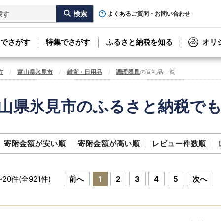
よくあるご質問・お問い合わせ
リでさがす
特集でさがす
ふるさと納税を知る
オリ
方
富山県氷見市
雑貨・日用品
調理器具
の返礼品一覧
山県氷見市のふるさと納税で
寄附金額が
安い順
寄附金額が
高い順
レビュー件数順
~
20
件(全
921
件)
前へ
1
2
3
4
5
次へ