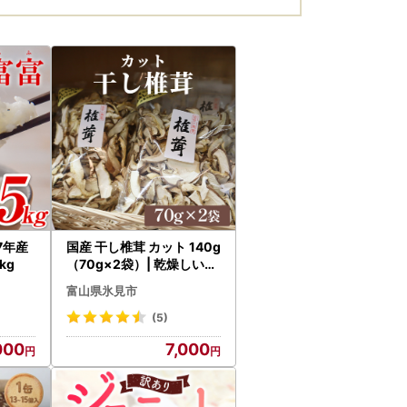
7年産
国産 干し椎茸 カット 140g
kg
（70g×2袋）| 乾燥しいた
け スライス 氷見
富山県氷見市
(5)
000
7,000