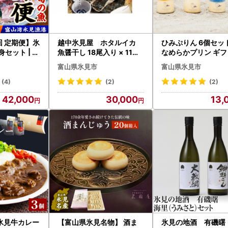
回 定期便】氷
越中氷見屋 ホタルイカ
ひみぷりん 6個セット 
セット | 詰
魚醤干し 18尾入り × 11袋
なめらかプリン ギフ
 刺身
〈冷凍〉 ホタルイカ
最適！
富山県氷見市
富山県氷見市
(4)
(2)
(2)
42,000
30,000
13,
氷見牛カレー
【富山県氷見名物】 酒ま
氷見の地酒 有磯曙