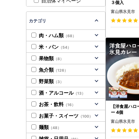
自治体マイページ
３個入
富山県氷見市
カテゴリ
肉・ハム類
（68）
米・パン
（54）
果物類
（8）
魚介類
（126）
野菜類
（3）
酒・アルコール
（13）
お茶・飲料
（16）
【洋食屋ハロ
ー 4個
お菓子・スイーツ
（100）
富山県氷見市
麺類
（48）
雑貨・日用品