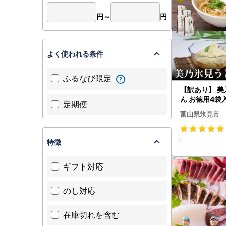
円～
円
よく使われる条件
ふるなび限定
【訳あり】 
ん お徳用4袋入 | 細麺 
定期便
べ うどん
富山県氷見市
特徴
ギフト対応
のし対応
在庫切れを含む