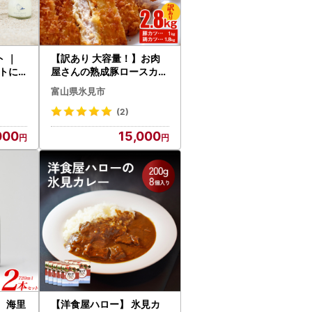
｜
【訳あり 大容量！】お肉
トに
屋さんの熟成豚ロースカツ
1kg+ジャンボチキンカツ1.
富山県氷見市
8kgセット 〈冷凍〉
(2)
000
15,000
 海里
【洋食屋ハロー】 氷見カ