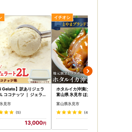
i Gelato】訳ありジェラ
ホタルイカ沖漬け 120g×4個
訳あ
L ココナッツ ｜ ジェラ
富山県 氷見市 ほたるいか 沖漬
Hi
アイス ココナッツ
け 肴 ホタルイカ
ミル
氷見市
富山県氷見市
富
(5)
(4)
13,000
12,000