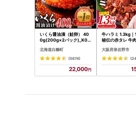
いくら醤油漬（鮭卵） 40
牛ハラミ 1.3kg
0g(200g×2パック)_K02
秘伝の赤タレ 牛肉
2-1676
焼肉 BBQ
北海道白糠町
大阪府泉佐野市
(5674)
(2
22,000
1