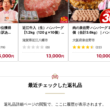
｜1位獲得
近江牛入（生）ハンバーグ
肉の泉佐野 ハンバーグ 
 訳あり
【1.2kg（120ｇ×10個）
個（合計3.6kg）｜ハ
】【AG09W】
ーグ 訳あり 黒毛和牛×
滋賀県近江八幡市
大阪府泉佐野市
わポーク
479)
(0)
(22)
5,000
13,000
10,00
最近チェックした返礼品
返礼品詳細ページの閲覧で、ここに履歴が表示されます。