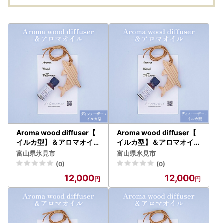
Aroma wood diffuser【
Aroma wood diffuser【
イルカ型】＆アロマオイル
イルカ型】＆アロマオイル
セット 【クリーン（ウィ
セット 【安眠（Sleep）】
富山県氷見市
富山県氷見市
ルスブロック）】
(0)
(0)
12,000
12,000