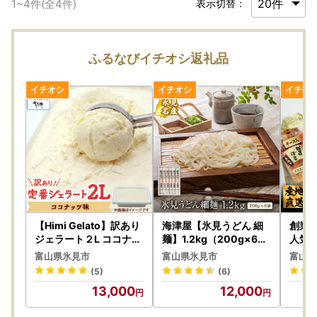
1
~
4
件(全
4
件)
表示切替：
ふるなびイチオシ返礼品
【Himi Gelato】訳あり
海津屋【氷見うどん 細
創業7
ジェラート２L ココナッ
麺】1.2kg（200g×6袋
人気の
ツ ｜ ジェラート アイス
）| 乾麺 化粧箱 うどん
め合わ
富山県氷見市
富山県氷見市
富山県
ココナッツ
細麺
かま
(5)
(6)
13,000
12,000