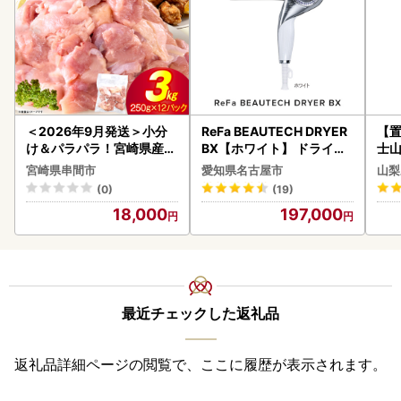
＜2026年9月発送＞小分
ReFa BEAUTECH DRYER
【置
け＆パラパラ！宮崎県産鶏
BX【ホワイト】 ドライヤ
士山
ももカット合計3kg_K043
ー 美容 家電 ドライヤー リ
180
宮崎県串間市
愛知県名古屋市
山梨
-009-2609
ファ
(0)
(19)
18,000
197,000
最近チェックした返礼品
返礼品詳細ページの閲覧で、ここに履歴が表示されます。