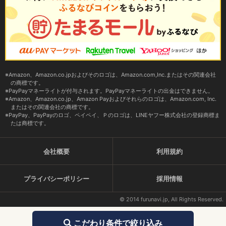
Amazon、Amazon.co.jpおよびそのロゴは、Amazon.com,Inc.またはその関連会社
の商標です。
PayPayマネーライトが付与されます。PayPayマネーライトの出金はできません。
Amazon、Amazon.co.jp、Amazon Payおよびそれらのロゴは、Amazon.com, Inc.
またはその関連会社の商標です。
PayPay、PayPayのロゴ、ペイペイ、Ｐのロゴは、LINEヤフー株式会社の登録商標ま
たは商標です。
会社概要
利用規約
プライバシーポリシー
採用情報
© 2014 furunavi.jp, All Rights Reserved.
こだわり条件で絞り込み