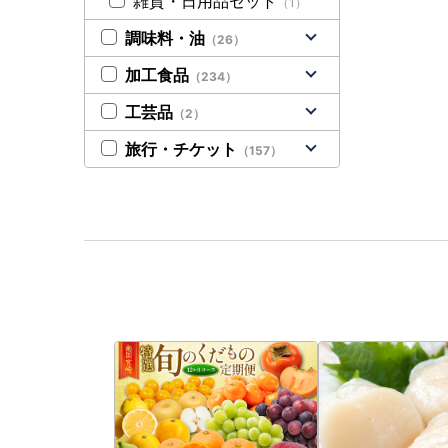
雑貨・日用品セット
（1）
調味料・油
（26）
加工食品
（234）
工芸品
（2）
旅行・チケット
（157）