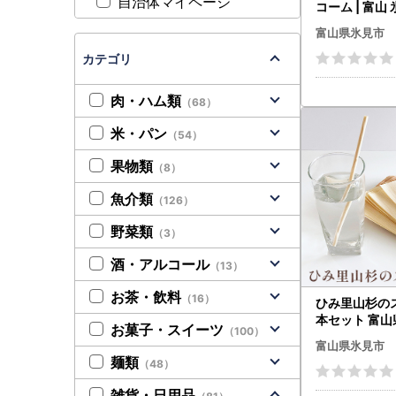
自治体マイページ
コーム | 富山 
ム 杉 ステンレ
富山県氷見市
電気
カテゴリ
肉・ハム類
（68）
米・パン
（54）
果物類
（8）
魚介類
（126）
野菜類
（3）
酒・アルコール
（13）
お茶・飲料
（16）
ひみ里山杉の
本セット 富山
お菓子・スイーツ
（100）
トロー 木 日
富山県氷見市
麺類
（48）
雑貨・日用品