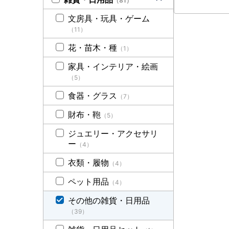
（81）
文房具・玩具・ゲーム
（11）
花・苗木・種
（1）
家具・インテリア・絵画
（5）
食器・グラス
（7）
財布・鞄
（5）
ジュエリー・アクセサリ
ー
（4）
衣類・履物
（4）
ペット用品
（4）
その他の雑貨・日用品
（39）