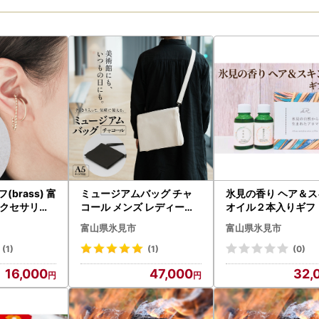
(brass) 富
ミュージアムバッグ チャ
氷見の香り ヘア＆ス
アクセサリー
コール メンズ レディース
オイル２本入りギフ
小物
斜めがけ ショルダーバッ
ト
富山県氷見市
富山県氷見市
グ 帆布 a5 富山県 氷見市
(1)
(1)
(0)
16,000
47,000
32,