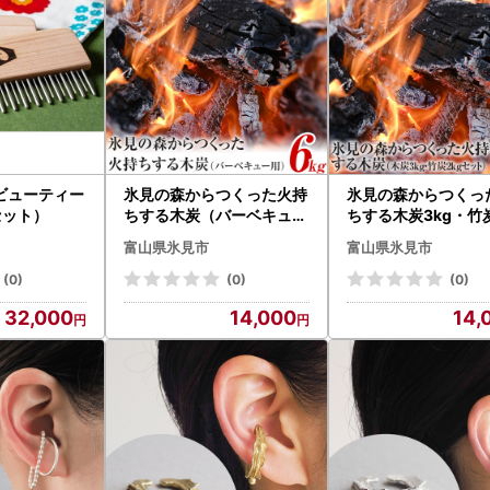
ビューティー
氷見の森からつくった火持
氷見の森からつくっ
セット）
ちする木炭（バーベキュー
ちする木炭3kg・竹炭
用）6kg
セット 計5kg 【
富山県氷見市
富山県氷見市
日用品】
(0)
(0)
(0)
32,000
14,000
14,