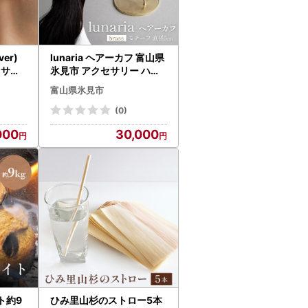
ver)
lunaria ヘアーカフ 富山県
セサリ
氷見市 アクセサリー ハン
物
ドメイド 小物
富山県氷見市
(0)
000
30,000
ト約9
ひみ里山杉のストロー5本