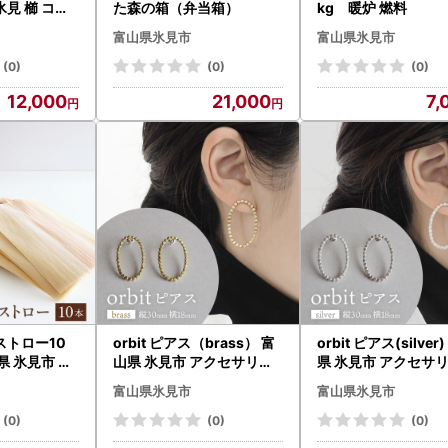
氷見 櫛 コー
た森の箱（弁当箱）
kg 暖炉 燃料
ス 日用品 静
富山県氷見市
富山県氷見市
(0)
(0)
(0)
12,000
21,000
7,
ストロー10
orbit ピアス（brass） 富
orbit ピアス(silver
県 氷見市 ス
山県 氷見市 アクセサリー
県 氷見市 アクセサリ
用品
ピアス ハンドメイド
アス ハンドメイド
富山県氷見市
富山県氷見市
(0)
(0)
(0)