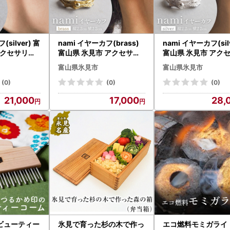
silver) 富
nami イヤーカフ(brass)
nami イヤーカフ(sil
アクセサリー
富山県 氷見市 アクセサリ
富山県 氷見市 アク
小物
ー ハンドメイド 小物
ー ハンドメイド 小
富山県氷見市
富山県氷見市
(0)
(0)
(0)
21,000
17,000
28,
ビューティー
氷見で育った杉の木で作っ
エコ燃料モミガライ