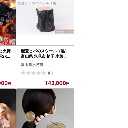
た火持
能登ヒバのスツール（黒）
2kg
富山県 氷見市 椅子 木製 お
雑貨・
しゃれ インテリア
富山県氷見市
(0)
000
143,000