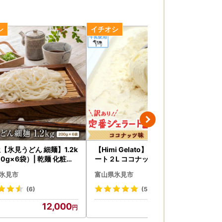
【氷見うどん 細麺】1.2k
【Himi Gelato】訳ありジェラ
【訳
00g×6袋）| 乾麺 化粧箱
ート２L ココナッツ ｜ ジェラ
ス
 細麺
ート アイス ココナッツ
氷見市
富山県氷見市
富
(6)
(5)
12,000
13,000