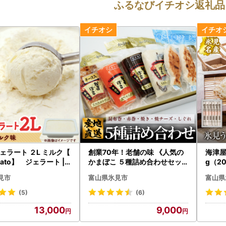
ふるなびイチオシ返礼品
ェラート ２L ミルク【
創業70年！老舗の味 《人気の
海津屋
elato】 ジェラート |
かまぼこ ５種詰め合わせセッ
g（2
アイス
ト》 富山 かまぼこ
うどん
見市
富山県氷見市
富山県
(5)
(6)
13,000
9,000