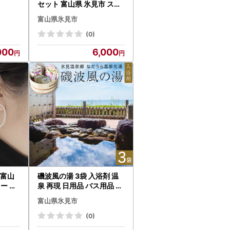
セット 富山県 氷見市 スト
ロー 木 日用品
富山県氷見市
(0)
000
6,000
) 富山
磯波風の湯 3袋 入浴剤 温
ー ピ
泉 再現 日用品 バス用品 温
活 富山県 氷見市
富山県氷見市
(0)