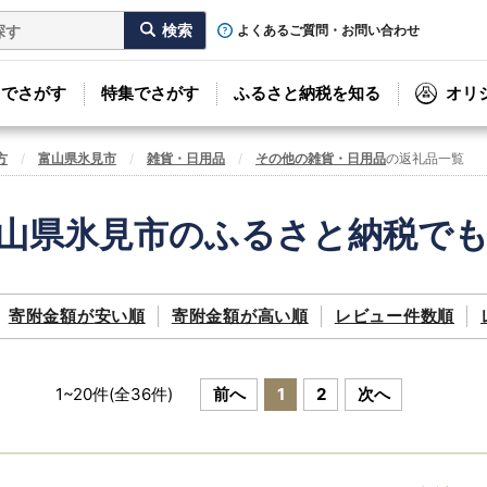
よくあるご質問・お問い合わせ
リでさがす
特集でさがす
ふるさと納税を知る
オリ
方
富山県氷見市
雑貨・日用品
その他の雑貨・日用品
の返礼品一覧
山県氷見市のふるさと納税で
寄附金額が
安い順
寄附金額が
高い順
レビュー件数順
1
~
20
件(全
36
件)
前へ
1
2
次へ