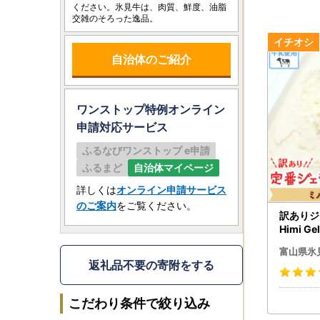
ください。氷見牛は、肉質、鮮度、油脂
交雑のそろった逸品。
自治体のご紹介
ワンストップ特例オンライン
申請
対応サービス
ふるなびワンストップ e申請
ふるまど
自治体マイページ
詳しくは
オンライン申請サービス
のご案内
をご覧ください。
訳ありジ
Himi G
ミルク 
富山県氷
返礼品不要の寄附をする
こだわり条件で絞り込み