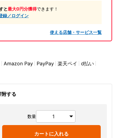
すと
最大0円分獲得
できます！
登録／ログイン
使える店舗・サービス一覧
Amazon Pay
PayPay
楽天ペイ
d払い
寄附する
数量
カートに入れる