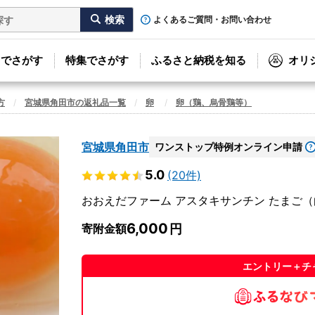
よくあるご質問・お問い合わせ
リでさがす
特集でさがす
ふるさと納税を知る
オリ
方
宮城県角田市の返礼品一覧
卵
卵（鶏、烏骨鶏等）
宮城県角田市
ワンストップ特例オンライン申請
5.0
(20件)
おおえだファーム アスタキサンチン たまご（
6,000
寄附金額
エントリー＋チ