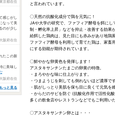
 東京都在住
と言われています。
〇天然の抗酸化成分で鶏を元気に！
て感じがし
JAや大学の研究で、ファフィア酵母を餌にし
になって美
るのが少し
制・孵化率上昇」などを抑止・改善する効果
給餌した鶏肉は、見た目にも赤みがあり地鶏
 大阪府在住
ファフィア酵母を利用して育てた鶏は、家畜
にする効能が期待されています。
れたこの新
〇鮮やかな卵黄色を発揮します！
特に美味し
アスタキサンチンたまごの卵黄の特徴。
む
・まろやかな味に仕上がります。
 大阪府在住
・つまようじを刺しても倒れないほど濃厚で
・肌がしっとり美肌を保ち目に良くて元気を
もっと見る
・からだのサビを防ぐ (抗酸化作用で活性化酸
多くの飲食店やレストランなどでもご利用い
〇アスタキサンチン卵とは・・・