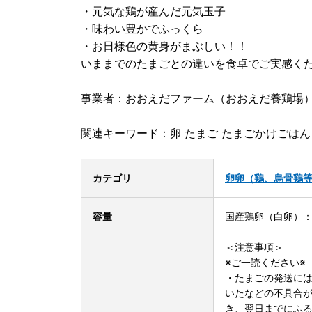
・元気な鶏が産んだ元気玉子
・味わい豊かでふっくら
・お日様色の黄身がまぶしい！！
いままでのたまごとの違いを食卓でご実感く
事業者：おおえだファーム（おおえだ養鶏場
関連キーワード：卵 たまご たまごかけごはん 
カテゴリ
卵
卵（鶏、烏骨鶏
容量
国産鶏卵（白卵）：
＜注意事項＞
※ご一読ください※
・たまごの発送に
いたなどの不具合
き、翌日までにふるさ