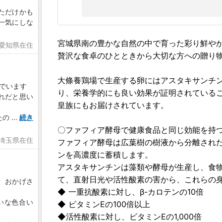
ただけかも
一気にしな
宮城県南の豊かな自然の中で育った彩り鮮やか
 愛知県在住
贅沢な食卓のひとときから大切な方への贈り
大條養鶏場で生産する卵にはアスタキサンチ
でいます
り、栄養学的にも良い効果が証明されている
れだと思い
皇族にもお届けされています。
たの
...
続き
〇ファフィア酵母で健康食品と同じ効能を持
 埼玉県在住
ファフィア酵母は広葉樹の樹液から分離され
ンを高濃度に蓄積します。
アスタキサンチンは藻類や酵母が生産し、食
て、直射日光や活性酸素の害から、これらの
、おかげさ
◆ 一重抗酸素に対し、β-カロテンの10倍
いな色合い
◆ ビタミンEの100倍以上
◆活性酸素に対し、ビタミンEの1,000倍