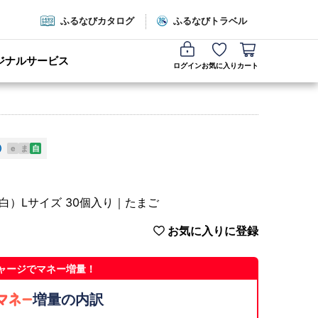
ふるなびカタログ
ふるなびトラベル
ジナルサービス
ログイン
お気に入り
カート
e
ま
自
白）Lサイズ 30個入り｜たまご
お気に入りに登録
ャージでマネー増量！
増量の内訳