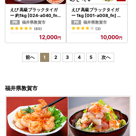
えび 高級ブラックタイガ
えび 高級ブラックタイガ
ー 約1kg [024-a040_fn]
ー 1kg [001-a008_fn] エ
エビ 海老
ビ 海老
福井県敦賀市
福井県敦賀市
(65)
(3)
12,000
10,000
前へ
1
2
3
4
5
次へ
福井県敦賀市