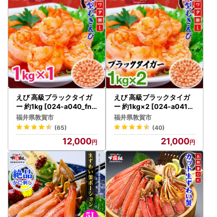
12月31日の夜間はお申込み・ご決済の集中が予想されま
す。
システムトラブル等で決済が遅れる可能性がありますので、
23時までにお支払いを完了されますことをお勧めいたしま
す。
【2025年分ワンストップ特例申請受付期日について】
2025年分のワンストップ特例申請期限は2026年1月10日
（土）です。
えび 高級ブラックタイガ
えび 高級ブラックタイガ
書面申請の場合は2026年1月10日（土）必着でご提出くださ
ー 約1kg [024-a040_fn]
ー 約1kg×2 [024-a041_f
エビ 海老
n] エビ 海老
い。
福井県敦賀市
福井県敦賀市
(65)
(40)
==========================================
12,000
21,000
==================
配送遅延についてのお知らせ
日頃より敦賀市へご支援を賜り誠にありがとうございます。
悪天候および急激な物量の増加に伴い、配送会社にて一部の
返礼品のお届けに遅れが生じる可能性がございます。