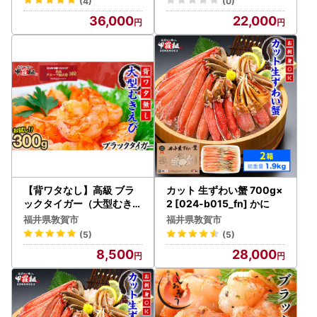
(4)
(0)
36,000
22,000
【背ワタなし】高級 ブラ
カット 生ずわい蟹 700g×
ックタイガー（大型むきえ
2 [024-b015_fn] かに
び）300g [024-a030_B
福井県敦賀市
福井県敦賀市
20]
(5)
(5)
8,500
28,000