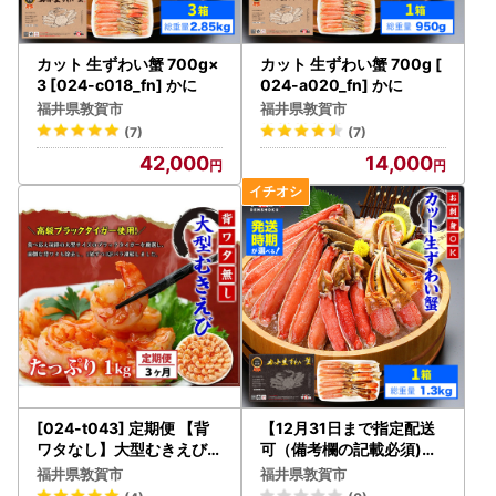
カット 生ずわい蟹 700g×
カット 生ずわい蟹 700g [
3 [024-c018_fn] かに
024-a020_fn] かに
福井県敦賀市
福井県敦賀市
(7)
(7)
42,000
14,000
[024-t043] 定期便 【背
【12月31日まで指定配送
ワタなし】大型むきえび（
可（備考欄の記載必須)】
高級ブラックタイガー）約
生ずわいがに 約1kg [024
福井県敦賀市
福井県敦賀市
1kg/約40～70尾
-b024] ｶﾆ