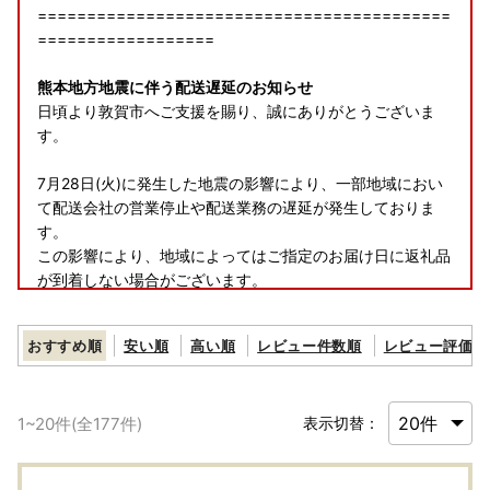
==========================================
==================
熊本地方地震に伴う配送遅延のお知らせ
日頃より敦賀市へご支援を賜り、誠にありがとうございま
す。
7月28日(火)に発生した地震の影響により、一部地域におい
て配送会社の営業停止や配送業務の遅延が発生しておりま
す。
この影響により、地域によってはご指定のお届け日に返礼品
が到着しない場合がございます。
最新の配送状況につきましては、各配送会社の公式サイトを
ご確認ください。
おすすめ順
安い順
高い順
レビュー件数順
レビュー評価順
返礼品のお届けをお待ちいただいている皆様には、多大なる
ご迷惑とご心配をおかけいたしますが、何卒ご理解とご了承
1
~
20
件(全
177
件)
表示切替：
を賜りますようお願い申し上げます。
==========================================
==================