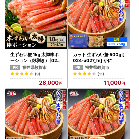
令和7年分の寄附金受領証明書及びワンストップ申請書の書
類発送につきましては、
2月中旬より順次発送の予定としております。あらかじめご
了承ください。
==========================================
==================
生ずわい蟹 1kg 太脚棒ポ
カット 生ずわい蟹 500g [
配送に関するお知らせ
ーション（殻剥き）[024-
024-a027_fn] かに
c023_fn] かに
日頃より敦賀市へご支援を賜り誠にありがとうございます。
福井県敦賀市
福井県敦賀市
返礼品のお届けに関しまして、時期によっては大雪などの天
(9)
(11)
候の影響で配送遅延が発生する恐れがあり、
28,000
11,000
ご指定のお届け日にお荷物が到着しない場合がございます。
誠に申し訳ございませんが、予めご理解ならびにご了承のほ
ど賜りますようお願い申し上げます。