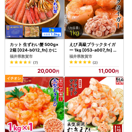
カット 生ずわい蟹 500g×
えび 高級ブラックタイガ
2箱 [024-b012_fn] かに
ー 1kg [053-a007_fn] エ
ビ 海老
福井県敦賀市
福井県敦賀市
(7)
(2)
20,000
11,000