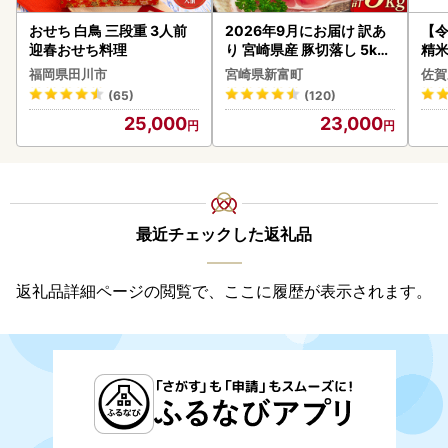
おせち 白鳥 三段重 3人前
2026年9月にお届け 訳あ
【
迎春おせち料理
り 宮崎県産 豚切落し 5kg
精米 
C325-2506-2609
福岡県田川市
宮崎県新富町
佐賀
(65)
(120)
25,000
23,000
最近チェックした返礼品
返礼品詳細ページの閲覧で、ここに履歴が表示されます。