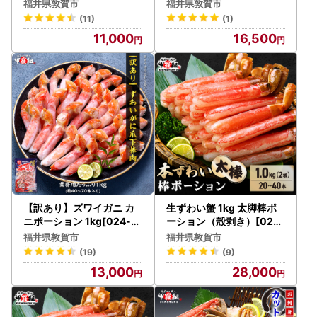
福井県敦賀市
福井県敦賀市
==========================================
(11)
(1)
==================
11,000
16,500
地震に伴うお礼品の配送遅延のお知らせ
いつも「敦賀市ふるさと納税返礼品」をご愛顧、ならびにご
覧いただきありがとうございます。
7月30日(水)にロシアのカムチャツカ半島付近で発生した地
震による津波警報の影響で、各種交通機関の欠航または遅延
が発生し、一部のお礼品のお届けに遅れが生じる場合がござ
います。
お届け希望日時をご指定いただいている場合にも、ご指定通
りの配送ができかねることもございます。
【訳あり】ズワイガニ カ
生ずわい蟹 1kg 太脚棒ポ
大変ご迷惑とご心配をおかけいたしますが、何卒ご理解とご
ニポーション 1kg[024-b
ーション（殻剥き）[024-
029_fn]かに
c023_fn] かに
了承いただきますようお願い申しあげます。
福井県敦賀市
福井県敦賀市
(19)
(9)
==========================================
13,000
28,000
==================
令和7年度分の書類の発送について