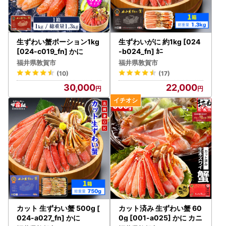
また、年末にかけて大雪となることが予想されており、地域
によってはご指定のお届け日に返礼品が到着しない場合がご
ざいます。
生ずわい蟹ポーション1kg
生ずわいがに 約1kg [024
配送状況につきましては、各配送会社の公式サイトをご確認
[024-c019_fn] かに
-b024_fn] ｶﾆ
ください。
福井県敦賀市
福井県敦賀市
お届けをお待ちいただいている皆様にはご心配をおかけし誠
(10)
(17)
に申し訳ございませんが、何卒ご理解を賜りますようお願い
30,000
22,000
申し上げます。
==========================================
==================
総務大臣から「ふるさと納税の対象となる地方団体」として
指定を受けました
福井県敦賀市は総務大臣の指定により、これまで通りふるさ
と納税の対象となりました。
引き続き敦賀市を応援していただきますよう、よろしくお願
い申し上げます。
カット 生ずわい蟹 500g [
カット済み 生ずわい蟹 60
指定対象期間：令和7年10月1日から令和8年9月30日
024-a027_fn] かに
0g [001-a025] かに カニ