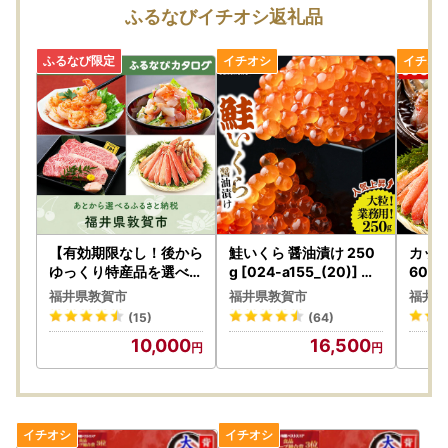
ふるなびイチオシ返礼品
年末年始のご案内
日頃より敦賀市へご支援を賜り誠にありがとうございます。
誠に恐れ入りますが、下記の期間は年末年始休業とさせてい
ただきます。
【休業期間】
2025年12月27日（土）～2026年1月4日（日）
※年始受付開始：1月5日（月）9:00～
期間中および営業再開直後は非常に多くのお問い合わせが予
想されるため、ご返信までに数日お時間を頂戴する場合がご
【有効期限なし！後から
鮭いくら 醤油漬け 250
カッ
ざいます。また、お電話につきましても混み合い、つながり
ゆっくり特産品を選べる
g [024-a155_(20)] い
600g
】福井県敦賀市カタログ
くら
カニ
にくい状況の可能性がございます。
福井県敦賀市
福井県敦賀市
福井県
ポイント
何卒ご理解とご了承を賜りますようお願い申し上げます。
(15)
(64)
10,000
16,500
【2025年の寄附として取り扱える期日について】
オンラインによるお申込み期限：2025年12月31日 / ご入金
期日：2025年12月31日23:59
※2025年内にお申込みの場合でも、お支払い(ご決済完了)が
2026年の場合は2026年分の扱いとなります。