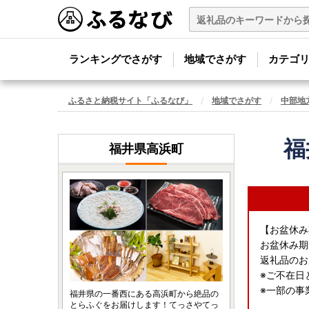
ランキングでさがす
地域でさがす
カテゴ
ふるさと納税サイト「ふるなび」
地域でさがす
中部地
福
福井県高浜町
【お盆休み
お盆休み期間
返礼品のお
※ご不在日と
※一部の事
福井県の一番西にある高浜町から絶品の
とらふぐをお届けします！てっさやてっ