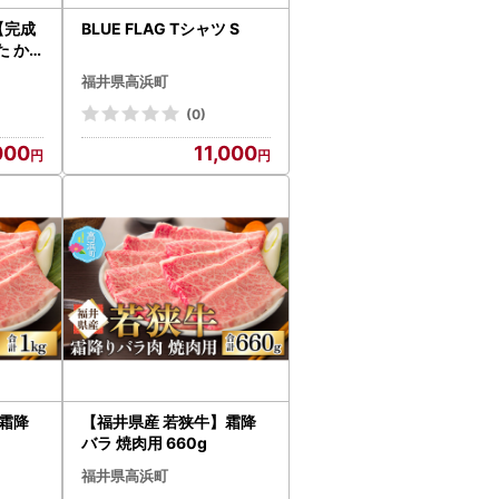
【完成
BLUE FLAG Tシャツ S
 か
製 3
福井県高浜町
(0)
000
11,000
】霜降
【福井県産 若狭牛】霜降
バラ 焼肉用 660g
福井県高浜町