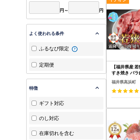
円～
円
よく使われる条件
ふるなび限定
定期便
【福井県産 
すき焼き バラ
切り落し 330
福井県高浜町
特徴
ギフト対応
のし対応
在庫切れを含む