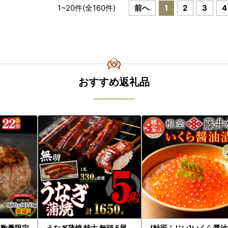
1
~
20
件(全
160
件)
前へ
1
2
3
4
おすすめ返礼品
！数量限定
うなぎ蒲焼 特大 無頭 5尾
[鮭匠ふじい]いくら醤