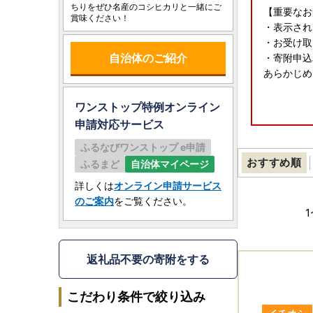
ちりをぜひ名産のコシヒカリと一緒にご
【重要なお
賞味ください！
・表示され
・お受け取
自治体のご紹介
・寄附申込
あらかじめ
ワンストップ特例オンライン
申請
対応サービス
〈プライバ
ふるなびワンストップ e申請
お客様から
おすすめ順
ふるまど
自治体マイページ
したりする
い道に関す
詳しくは
オンライン申請サービス
ために使用
のご案内
をご覧ください。
す。
1
御不明な点
o.jp)ま
返礼品不要の寄附をする
こだわり条件で絞り込み