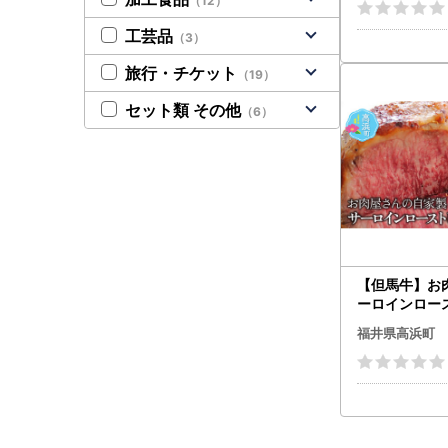
（12）
工芸品
（3）
旅行・チケット
（19）
セット類 その他
（6）
【但馬牛】お
ーロインロー
約300g
福井県高浜町