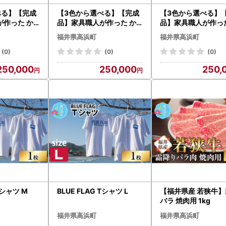
べる】【完成
【3色から選べる】【完成
【3色から選べる】
が作った か
品】家具職人が作った か
品】家具職人が作った
な 木製 3
わいい おしゃれな 木製 3
わいい おしゃれな 木
福井県高浜町
福井県高浜町
)
段チェスト(赤)
段チェスト(茶)
(0)
(0)
(0)
250,000
250,000
250,
 Tシャツ M
BLUE FLAG Tシャツ L
【福井県産 若狭牛
バラ 焼肉用 1kg
福井県高浜町
福井県高浜町