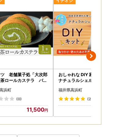
ーツ 老舗菓子処「大次郎
おしゃれな DIY 家具 京若狭杉
ス
抹茶ロールカステラ バタ
ナチュラルシェルフ DIYキット
」
リーム 抹茶ロールカステ
壁の穴あけ不要 賃貸OK 家具 棚
ー
高浜町
福井県高浜町
福
ギフト
自作
ン
(0)
(2)
11,500
28,000