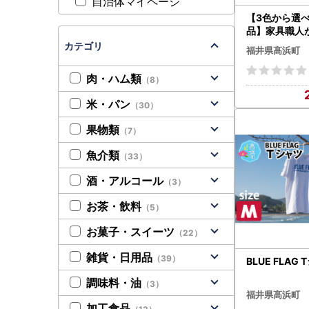
自治体マイページ
【3色から選
品】家具職人
わいい おしゃれ
カテゴリ
福井県高浜町
段チェスト(黒
肉・ハム類
（8）
米・パン
（30）
果物類
（7）
魚介類
（33）
酒・アルコール
（3）
お茶・飲料
（5）
お菓子・スイーツ
（22）
雑貨・日用品
（39）
BLUE FLAG
調味料・油
（3）
福井県高浜町
加工食品