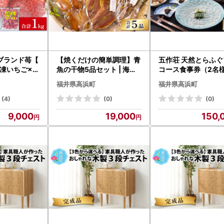
ブランド苺【
【焼くだけの簡単調理】青
五作荘 天然とらふぐ
凍いちご×1
魚の干物5品セット | 海鮮
コース食事券（2名
干物 長持ち
福井県高浜町
福井県高浜町
(4)
(0)
(0)
9,000
19,000
150,