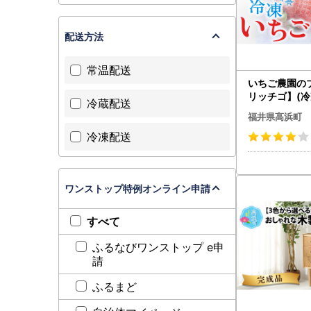
配送方法
常温配送
いちご農園の
リッチゴ】(冷
冷蔵配送
kg)
福井県高浜町
冷凍配送
ワンストップ特例オンライン申請
すべて
ふるなびワンストップ e申
請
ふるまど