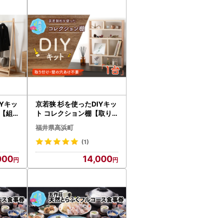
IYキッ
京若狭 杉を使ったDIYキッ
【組
ト コレクション棚【取り
作 家
付け・壁の穴あけ不要＆説
福井県高浜町
明書付】 自作 家具
(1)
000
14,000