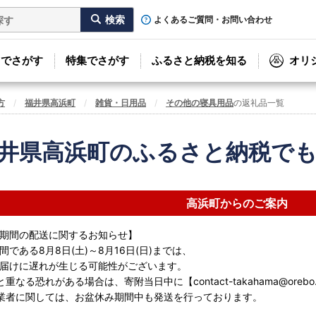
よくあるご質問・お問い合わせ
リでさがす
特集でさがす
ふるさと納税を知る
オリ
方
福井県高浜町
雑貨・日用品
その他の寝具用品
の返礼品一覧
井県高浜町のふるさと納税で
高浜町からのご案内
期間の配送に関するお知らせ】
である8月8日(土)～8月16日(日)までは、
届けに遅れが生じる可能性がございます。
重なる恐れがある場合は、寄附当日中に【contact-takahama@oreb
業者に関しては、お盆休み期間中も発送を行っております。