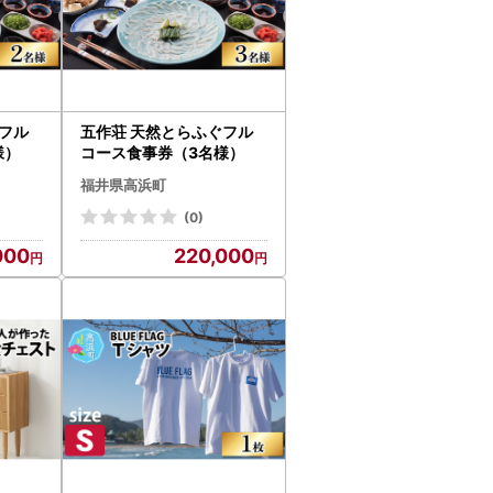
フル
五作荘 天然とらふぐフル
様）
コース食事券（3名様）
福井県高浜町
(0)
000
220,000