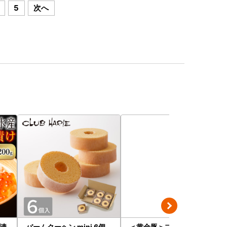
5
次へ
油漬
バームクーヘン mini 6個
＜黄金豚＞ブランドポーク