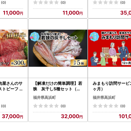
(0)
(0)
(0)
11,000
11,000
35,
肉屋さんのサ
【解凍だけの簡単調理】若
みまもり訪問サービス
ストビーフ
狭 灰干し5種セット（甘
ヶ月）
鯛、真鯛、連子鯛、かます
福井県高浜町
福井県高浜町
、アオリイカ）干物 海鮮
冷凍食品
(0)
(0)
(0)
37,000
32,000
101,