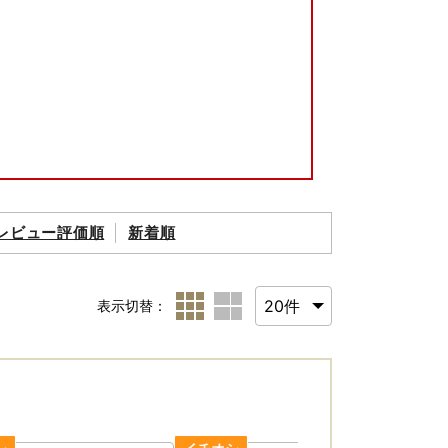
られた場合を除き、第三者に譲渡したり、提供
レビュー評価順
新着順
発送、事務連絡、いただいたふるさと納税の使
及び高浜町のふるさと納税に関する情報提供の
の資料の郵送をさせていただくことがありま
表示切替：
税担当(contact-takahama@oreb