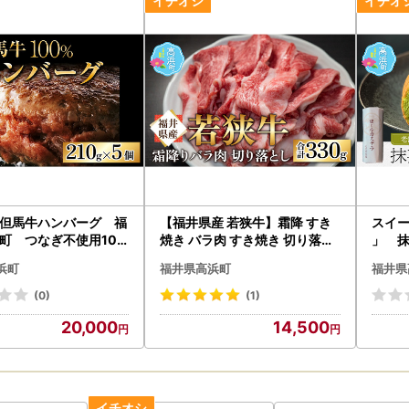
但馬牛ハンバーグ 福
【福井県産 若狭牛】霜降 すき
スイ
町 つなぎ不使用100
焼き バラ肉 すき焼き 切り落し
」 
牛ハンバーグ 5個セ
330g
ーク
浜町
福井県高浜町
福井県
凍
ラ 
(0)
(1)
20,000
14,500