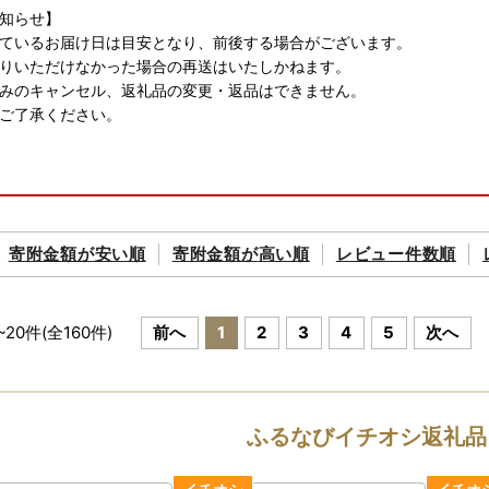
知らせ】
ているお届け日は目安となり、前後する場合がございます。
りいただけなかった場合の再送はいたしかねます。
みのキャンセル、返礼品の変更・返品はできません。
ご了承ください。
シーポリシー（個人情報保護方針）について〉
いただいた個人情報は、高浜町が責任をもって管理し、関係法令で定め
寄附金額が
安い順
寄附金額が
高い順
レビュー件数順
ことはございません。なお、お客様からいただいた個人情報は、商品の
る報告、高浜町が主催・出展するふるさと納税関連イベント情報の提供
させていただき、その手段として、電子メールの配信やパンフレット等
~
20
件(全
160
件)
前へ
1
2
3
4
5
次へ
や、電子メールの配信又は資料の郵送停止等のご希望がございましたら、ふるさと納
でご連絡ください。
ふるなびイチオシ返礼品