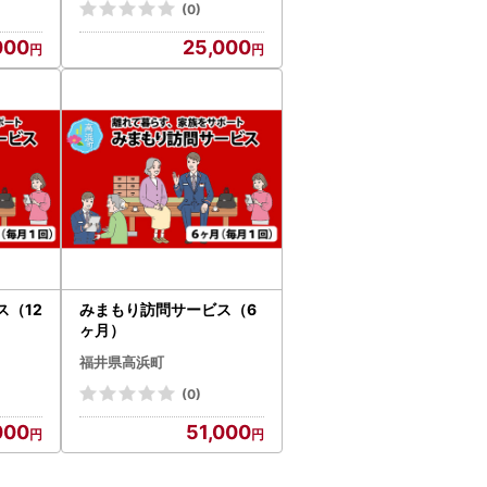
(0)
000
25,000
（12
みまもり訪問サービス（6
ヶ月）
福井県高浜町
(0)
000
51,000