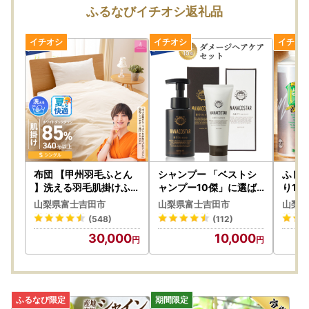
富士吉田市では、ふるさと納税をいただいた皆様のご負担を
ふるなびイチオシ返礼品
軽減するために、スマートフォンのみで完結できるアプリ
「IAM」を導入しました。
※申請には「マイナンバーカード」が必要です。
※App Store もしくはGoogle Playから「IAM（アイアム）」
アプリのダウンロードをお願いいたします。
★ふるまど★ 複数自治体のワンストップ特例をスマホでま
とめて申請ができるサービスです！リンク先をご確認くださ
い。
布団 【甲州羽毛ふとん
シャンプー 「ベストシ
ふじや
】洗える羽毛肌掛けふと
ャンプー10傑」に選ば
り1L
ん（シングル） 寝具 DP
れたダメージヘアケアセ
ト ク
山梨県富士吉田市
山梨県富士吉田市
山梨県
340以上
ット サロン トリートメ
(548)
(112)
ント
30,000
10,000