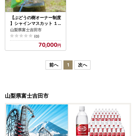
【ぶどうの樹オーナー制度
】シャインマスカット １
シーズンオーナープラン(
山梨県富士吉田市
2022年植付け)5房保証付
(0)
き ぶどう 収穫 フルーツ狩
70,000
り 果物狩り
前へ
1
次へ
山梨県富士吉田市