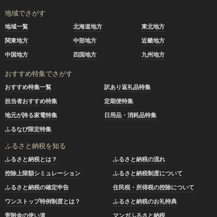
地域でさがす
地域一覧
北海道地方
東北地方
関東地方
中部地方
近畿地方
中国地方
四国地方
九州地方
おすすめ特集でさがす
おすすめ特集一覧
訳あり返礼品特集
担当者おすすめ特集
定期便特集
地元が誇る家電特集
日用品・消耗品特集
ふるなび限定特集
ふるさと納税を知る
ふるさと納税とは？
ふるさと納税の流れ
控除上限額シミュレーション
ふるさと納税制度について
ふるさと納税の確定申告
住民税・所得税の控除について
ワンストップ特例制度とは？
ふるさと納税のお礼特典
寄附金の使い道
マンガふるさと納税