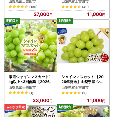
ルーツ シャインマスカッ
県産 シャインマスカット
山梨県富士吉田市
山梨県富士吉田市
ト
(136)
(49)
27,000
11,000
厳選シャインマスカット1
シャインマスカット 【20
kg以上×3回配送【2026
26年発送】山梨県産 シャ
年発送】シャインマスカッ
インマスカット約1㎏（2
山梨県富士吉田市
山梨県富士吉田市
ト定期便
～3房） フルーツ
(1)
(2)
33,000
11,000