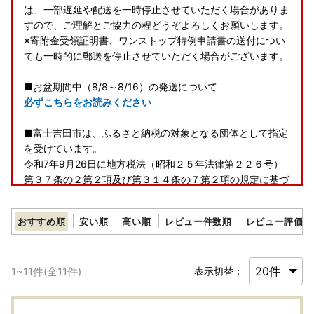
は、一部遅延や配送を一時停止させていただく場合がありま
すので、ご理解とご協力の程どうぞよろしくお願いします。
※寄附金受領証明書、ワンストップ特例申請書の送付につい
ても一時的に郵送を停止させていただく場合がございます。
■お盆期間中（8/8～8/16）の発送について
必ずこちらをお読みください
■富士吉田市は、ふるさと納税の対象となる団体として指定
を受けています。
令和7年9月26日に地方税法（昭和２５年法律第２２６号）
第３７条の２第２項及び第３１４条の７第２項の規定に基づ
く、ふるさと納税の対象となる団体と指定を受けています。
富士吉田市への「ふるさと納税」は地方税法（昭和２５年法
おすすめ順
安い順
高い順
レビュー件数順
レビュー評価順
律第２２６号）第３７条の２第一項の規定による寄附金税額
控除の対象になります。
1
~
11
件(全
11
件)
表示切替：
■ワンストップ特例申請が完全ペーパーレスに！申請アプリ
「IAM」新登場！「ふるまど」新登場！
ワンストップ特例申請が完全ペーパーレスで申請できます！