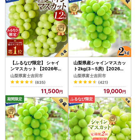
【ふるなび限定】 シャイ
山梨県産シャインマスカッ
ンマスカット 【2026年発
ト2kg(3～5房)【2026年
送】高級 山梨県産 シャイ
発送】 フルーツ シャイン
山梨県富士吉田市
山梨県富士吉田市
ンマスカット 2～3房 （1.
マスカット
(635)
(421)
2kg以上） フルーツ FN-Li
11,500
19,000
mited-SP