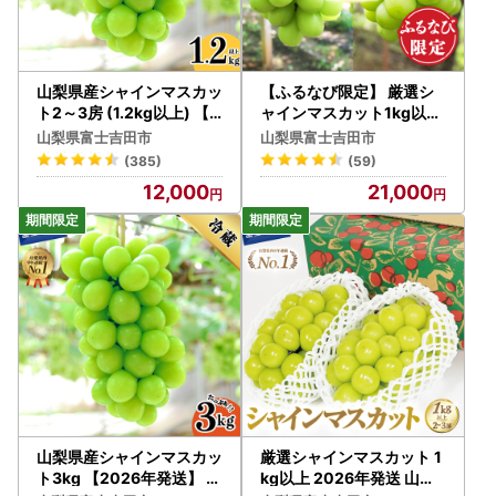
山梨県産シャインマスカッ
【ふるなび限定】 厳選シ
ト2～3房 (1.2kg以上) 【2
ャインマスカット1kg以上
026年発送】 フルーツ シ
×2回配送【2026年発送】
山梨県富士吉田市
山梨県富士吉田市
ャインマスカット
シャインマスカット定期便
(385)
(59)
FN-Limited-PR
12,000
21,000
山梨県産シャインマスカッ
厳選シャインマスカット 1
ト3kg 【2026年発送】 フ
kg以上 2026年発送 山梨