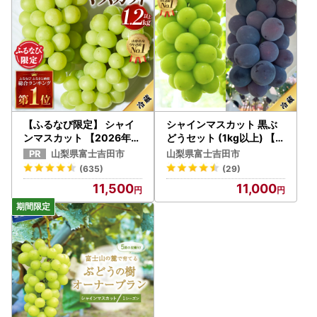
【ふるなび限定】 シャイ
シャインマスカット 黒ぶ
ンマスカット 【2026年発
どうセット (1kg以上) 【2
送】高級 山梨県産 シャイ
026年発送】 葡萄 シャイ
山梨県富士吉田市
山梨県富士吉田市
ンマスカット 2～3房 （1.
ン フルーツセット
(635)
(29)
2kg以上） フルーツ FN-Li
11,500
11,000
mited-SP