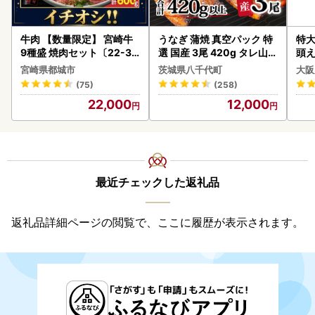
牛肉 【数量限定】 宮崎牛
うなぎ 蒲焼 真空パック 特
特大
9種盛 焼肉セット〔22-31
選 国産 3尾 420g タレ山椒
頭え
-006-600g〕都城 イチオ
付き うな重 ひつまぶし 訳
宮崎県都城市
茨城県八千代町
大阪
シ!! 牛肉
あり 茨城 ウナギ 鰻 個包装
(75)
(258)
人気 美味しい 小分け 八千
22,000
12,000
代町
最近チェックした返礼品
返礼品詳細ページの閲覧で、ここに履歴が表示されます。