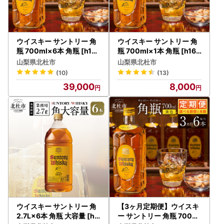
ウイスキー サントリー 角
ウイスキー サントリー 角
瓶 700ml×6本 角瓶 [h169
瓶 700ml×1本 角瓶 [h169
]
]
山梨県北杜市
山梨県北杜市
(10)
(13)
39,000
8,000
ウイスキー サントリー 角
【3ヶ月定期便】ウイスキ
2.7L×6本 角瓶 大容量 [h1
ー サントリー 角瓶 700ml