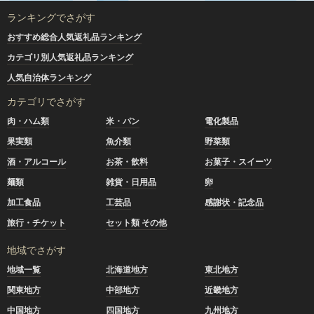
ランキングでさがす
おすすめ総合人気返礼品ランキング
カテゴリ別人気返礼品ランキング
人気自治体ランキング
カテゴリでさがす
肉・ハム類
米・パン
電化製品
果実類
魚介類
野菜類
酒・アルコール
お茶・飲料
お菓子・スイーツ
麺類
雑貨・日用品
卵
加工食品
工芸品
感謝状・記念品
旅行・チケット
セット類 その他
地域でさがす
地域一覧
北海道地方
東北地方
関東地方
中部地方
近畿地方
中国地方
四国地方
九州地方