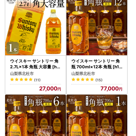
詳しくは
こちら
をご覧ください。
※従来通りの申請手続き「書類郵送による申請」も引き続き
ご利用可能です。
---------------------------------------------------------------
---------------------
【個人情報案内】
ウイスキー サントリー 角
ウイスキー サントリー 角
2.7L×1本 角瓶 大容量 [h1
瓶 700ml×12本 角瓶 [h16
69]
9]
・寄附者様からいただいた個人情報は責任をもって安全に蓄
山梨県北杜市
山梨県北杜市
積・保管し、第三者に譲渡・提供することはございません。
(11)
(15)
・商品の発送とご連絡、いただいたふるさと納税に関する報
27,000
77,000
告、北杜市が主催・出展するふるさと納税関連イベント情報
の提供、北杜市のふるさと納税に関する情報提供のため、使
用させていただきます。
・また、上記の手段としては、電子メールの配信やパンフレ
ット等の郵送をさせていただく場合がございます。