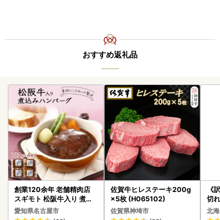
おすすめ返礼品
創業120余年 老舗精肉店
佐賀牛ヒレステーキ200g
《
スギモト 松阪牛入り 煮込
×5枚 (H065102)
切れ
み ハンバーグ 110g×4枚
0g 
愛知県名古屋市
佐賀県神埼市
北海
惣菜 お取り寄せ グルメ ハ