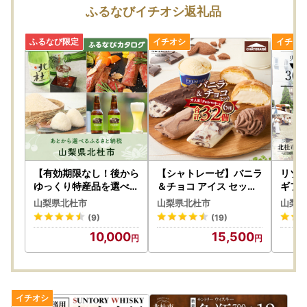
「IAM＜アイアム＞」と併用して使用するとスマホでワンス
ふるなびイチオシ返礼品
トップ特例申請が完結！
※パソコンを利用する場合でも「ふるまど」は利用できます
が、
個人認証を行う際に「IAM＜アイアム＞」スマートフォンア
プリが必要になります。
※従来通りの「書類郵送による申請」も引き続き利用可能で
す。
詳しくはこちら
【有効期限なし！後から
【シャトレーゼ】バニラ
リゾナ
---------------------------------------------------------------
ゆっくり特産品を選べる
＆チョコ アイス セット
ギフト
】山梨県北杜市カタログ
アイス [h028]
） 星
---------------------
山梨県北杜市
山梨県北杜市
山梨県
ポイント
(9)
(19)
＼マイナンバーカードをお持ちの方へ／
10,000
15,500
北杜市にご寄附をいただいた皆様のワンストップ特例申請手
続きの負担を軽減するために、
スマホのみで申請を完結できるアプリ「IAM(アイアム)」が
登場しました！