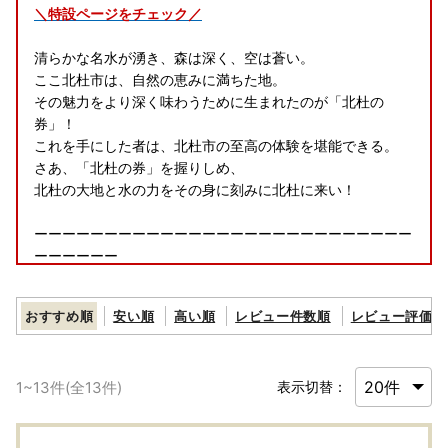
＼特設ページをチェック／
清らかな名水が湧き、森は深く、空は蒼い。
ここ北杜市は、自然の恵みに満ちた地。
その魅力をより深く味わうために生まれたのが「北杜の
券」！
これを手にした者は、北杜市の至高の体験を堪能できる。
さあ、「北杜の券」を握りしめ、
北杜の大地と水の力をその身に刻みに北杜に来い！
ーーーーーーーーーーーーーーーーーーーーーーーーーーー
ーーーーーー
おすすめ順
安い順
高い順
レビュー件数順
レビュー評価順
＼マイナンバーカードをお持ちの方へ朗報／第二弾！！
リニューアルされた「ふるまど」のご紹介です！
1
~
13
件(全
13
件)
表示切替：
「ふるまど」を使えば、スマホやパソコンで複数自治体の管
理やワンストップ特例申請が可能。