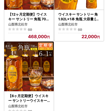
【12ヶ月定期便】ウイス
ウイスキー サントリー 角
キー サントリー 角瓶 700
1.92L×1本 角瓶 大容量 [h1
ml×6本 [h169]
69]
山梨県北杜市
山梨県北杜市
(0)
(0)
468,000
22,000
【6ヶ月定期便】ウイスキ
ー サントリーウイスキー
角瓶 700ml×1本 [h169]
山梨県北杜市