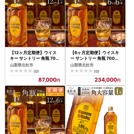
【12ヶ月定期便】ウイス
【6ヶ月定期便】ウイスキ
キー サントリー 角瓶 700
ー サントリー 角瓶 700ml
ml×1本 [h169]
×6本 [h169]
山梨県北杜市
山梨県北杜市
(0)
(0)
87,000
234,000