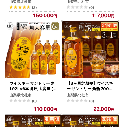
69]
×6本 [h169]
山梨県北杜市
山梨県北杜市
(2)
(0)
150,000
117,000
ウイスキー サントリー 角
【3ヶ月定期便】ウイスキ
1.92L×6本 角瓶 大容量 [h
ー サントリー 角瓶 700ml
169]
×1本 [h169]
山梨県北杜市
山梨県北杜市
(0)
(0)
110,000
22,000